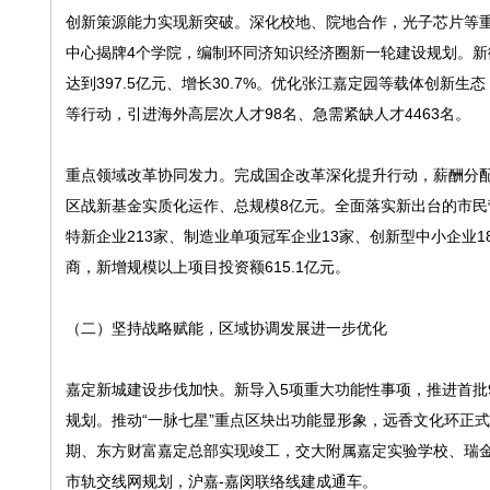
创新策源能力实现新突破。深化校地、院地合作，光子芯片等
中心揭牌4个学院，编制环同济知识经济圈新一轮建设规划。新
达到397.5亿元、增长30.7%。优化张江嘉定园等载体创新
等行动，引进海外高层次人才98名、急需紧缺人才4463名。
重点领域改革协同发力。完成国企改革深化提升行动，薪酬分配
区战新基金实质化运作、总规模8亿元。全面落实新出台的市民营
特新企业213家、制造业单项冠军企业13家、创新型中小企业
商，新增规模以上项目投资额615.1亿元。
（二）坚持战略赋能，区域协调发展进一步优化
嘉定新城建设步伐加快。新导入5项重大功能性事项，推进首批
规划。推动“一脉七星”重点区块出功能显形象，远香文化环正
期、东方财富嘉定总部实现竣工，交大附属嘉定实验学校、瑞金
市轨交线网规划，沪嘉-嘉闵联络线建成通车。