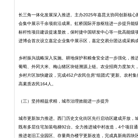
长三角一体化发展深入推进。主办2025年嘉昆太协同创新核
会集中展示千余项前沿成果。虹桥国际开放枢纽进一步提升能级
标杆性项目建设提速显效，保时捷中国研发中心等一批高能级
进博会首次设立嘉定企业集中展示区，嘉定交易分团达成采购成
乡村振兴战略深入实施。耕地保护和粮食安全进一步强化，推进
葡萄、外冈大米、梅山猪区块链溯源上链。农业招商力度加大，
乡村片区加快建设，完成452户农民住房“组团式”更新。农村集体
高素质农民164人。
（三）坚持精益求精，城市治理效能进一步提升
城市更新加力推进。西门历史文化街区先行启动区建成开放，城中
既有多层住宅加装电梯92台。全力推进城中村改造，4个项目
推进老旧工业园区、存量商办楼宇更新改造，完成真新南四块区