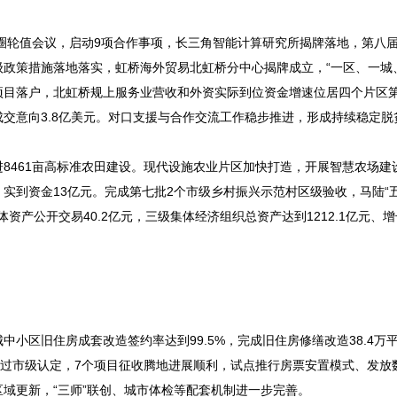
心圈轮值会议，启动9项合作事项，长三角智能计算研究所揭牌落地，第八
政策措施落地落实，虹桥海外贸易北虹桥分中心揭牌成立，“一区、一城
项目落户，北虹桥规上服务业营收和外资实际到位资金增速位居四个片区
交意向3.8亿美元。对口支援与合作交流工作稳步推进，形成持续稳定脱
8461亩高标准农田建设。现代设施农业片区加快打造，开展智慧农场建
实到资金13亿元。完成第七批2个市级乡村振兴示范村区级验收，马陆“五
资产公开交易40.2亿元，三级集体经济组织总资产达到1212.1亿元、增
小区旧住房成套改造签约率达到99.5%，完成旧住房修缮改造38.4万
通过市级认定，7个项目征收腾地进展顺利，试点推行房票安置模式、发放
域更新，“三师”联创、城市体检等配套机制进一步完善。