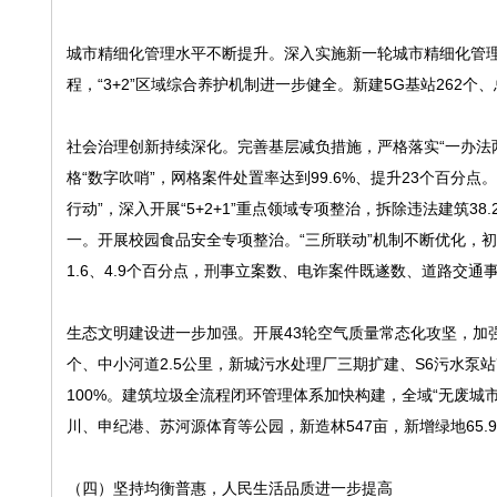
城市精细化管理水平不断提升。深入实施新一轮城市精细化管理三
程，“3+2”区域综合养护机制进一步健全。新建5G基站262个
社会治理创新持续深化。完善基层减负措施，严格落实“一办法两
格“数字吹哨”，网格案件处置率达到99.6%、提升23个百分点
行动”，深入开展“5+2+1”重点领域专项整治，拆除违法建筑3
一。开展校园食品安全专项整治。“三所联动”机制不断优化，初次
1.6、4.9个百分点，刑事立案数、电诈案件既遂数、道路交通事
生态文明建设进一步加强。开展43轮空气质量常态化攻坚，加强
个、中小河道2.5公里，新城污水处理厂三期扩建、S6污水泵
100%。建筑垃圾全流程闭环管理体系加快构建，全域“无废城
川、申纪港、苏河源体育等公园，新造林547亩，新增绿地65.
（四）坚持均衡普惠，人民生活品质进一步提高