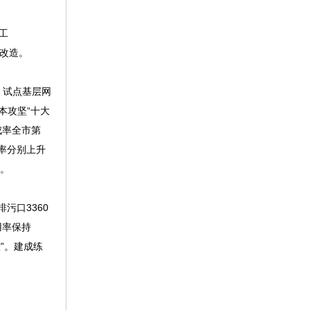
工
点改造。
，试点基层网
本攻坚“十大
成率全市第
决率分别上升
升。
污口3360
用率保持
”。建成练