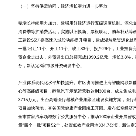
（一）坚持供需协同，经济增长潜力进一步释放
稳增长持续用力加力。建强用好经济运行五级调度机制。深化文旅
消费季等扩消费活动，实施以旧换新、票根联动、购车补贴等政策
工建设S5沪嘉高速入城段功能提升项目，建成湿垃圾资源化处理
一批”出让11个、开工11个、竣工33个、投产29个，工业投资
贸企业走出去，外贸进出口总额完成1990.2亿元、增长3.8
务，新认定3家市级外资研发中心。
产业体系现代化水平加快提升。市区协同推进上海智能网联新
心等高能级项目，醇氢汽车示范运营数达到300台。成立集成
3715万元。出台高端医疗器械产业集聚区建设实施方案，医
项目加快落地，杏谷国际健康产业园竣工开园。发布低空经济产
全市首家汽车领域数字公共服务中心，推动100家企业开展智
量“四个一批”项目52个，处置低效产业用地334.7公顷，新认