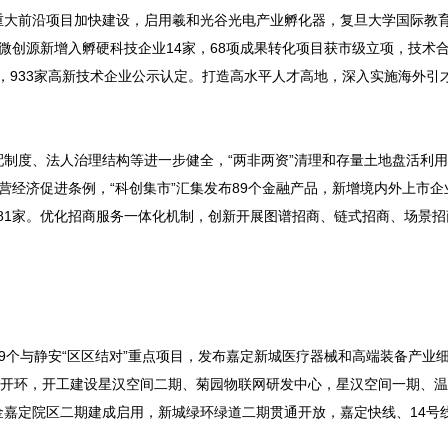
重大前沿项目加快建设，启用羲和光谷光电产业孵化器，复旦大学国际教
微创源新增入孵硬科技企业14家，68项成果转化项目获市级立项，技术
生态，933家高新技术企业公示认定。打造高水平人才高地，深入实施海外引
制度、法人治理结构等进一步健全，“两非两资”清理和存量土地盘活利
经济促进条例，“科创集市”汇集发布89个金融产品，新增境内外上市企
181家。优化招商服务一体化机制，创新开展图谱招商、链式招商、场景
9个与静安“区区结对”重点项目，发布嘉定新城医疗器械和高端装备产业
式开环，开工建设星汉空间二期、菊园物联网研发中心，星汉空间一期、
嘉定院区二期建成启用，新城绿环绿道二期贯通开放，嘉定快线、14号