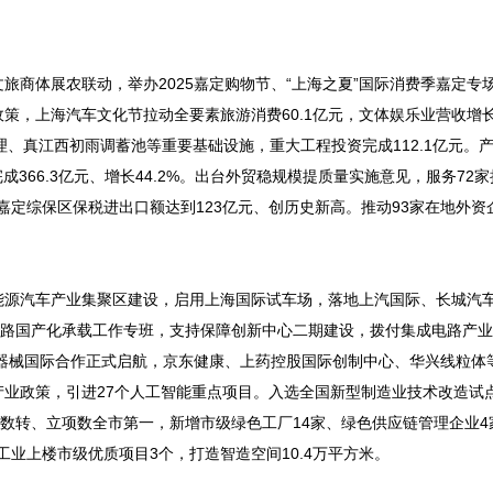
商体展农联动，举办2025嘉定购物节、“上海之夏”国际消费季嘉定专
，上海汽车文化节拉动全要素旅游消费60.1亿元，文体娱乐业营收增长3
、真江西初雨调蓄池等重要基础设施，重大工程投资完成112.1亿元。产
完成366.3亿元、增长44.2%。出台外贸稳规模提质量实施意见，服务72
%，嘉定综保区保税进出口额达到123亿元、创历史新高。推动93家在地外
能源汽车产业集聚区建设，启用上海国际试车场，落地上汽国际、长城汽
电路国产化承载工作专班，支持保障创新中心二期建设，拨付集成电路产
疗器械国际合作正式启航，京东健康、上药控股国际创制中心、华兴线粒体
业政策，引进27个人工智能重点项目。入选全国新型制造业技术改造试
改数转、立项数全市第一，新增市级绿色工厂14家、绿色供应链管理企业4
定工业上楼市级优质项目3个，打造智造空间10.4万平方米。