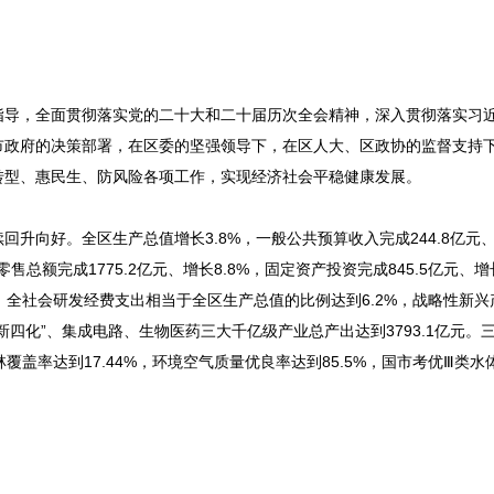
指导，全面贯彻落实党的二十大和二十届历次全会精神，深入贯彻落实习
市政府的决策部署，在区委的坚强领导下，在区人大、区政协的监督支持
转型、惠民生、防风险各项工作，实现经济社会平稳健康发展。
向好。全区生产总值增长3.8%，一般公共预算收入完成244.8亿元、增
售总额完成1775.2亿元、增长8.8%，固定资产投资完成845.5亿元、增长
大。全社会研发经费支出相当于全区生产总值的比例达到6.2%，战略性新
车“新四化”、集成电路、生物医药三大千亿级产业总产出达到3793.1亿元。
林覆盖率达到17.44%，环境空气质量优良率达到85.5%，国市考优Ⅲ类水