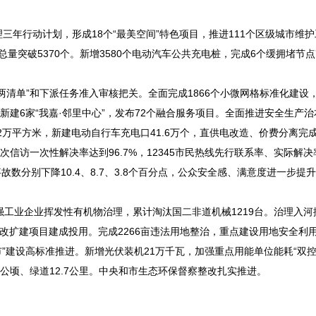
年行动计划，形成18个“最美空间”特色项目，推进111个区级城市维护
、总量突破5370个。新增3580个电动汽车公共充电桩，完成6个缓拥堵节
清单”和下派任务准入审核把关。全面完成1866个小微网格标准化建设
。新建6家“我嘉·邻里中心”，发布72个融合服务项目。全面推进安全生产治
8.2万平方米，新建电动自行车充电口41.6万个，直供电改造、价费分离完
信访一次性解决率达到96.7%，12345市民热线先行联系率、实际解
故数分别下降10.4、8.7、3.8个百分点，公众安全感、满意度进一步提
工业企业挥发性有机物治理，累计淘汰国二非道机械1219台。治理入河排
站改扩建项目建成投用。完成2266亩违法用地整治，重点建设用地安全利
市”建设高标准推进。新增光伏装机21万千瓦，加强重点用能单位能耗“双控
9公顷、绿道12.7公里。中央和市生态环保督察整改扎实推进。