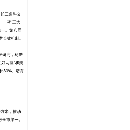
届长三角科交
、一湾”三大
第一。第八届
贫长效机制。
设研究，马陆
好两宜”和美
长30%。培育
平方米，推动
数全市第一。