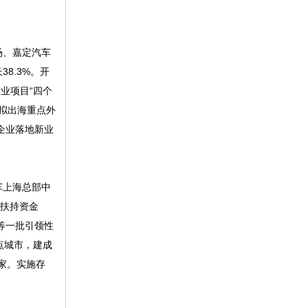
场、嘉定汽车
8.3%。开
业项目“四个
家拟出海重点外
资企业落地新业
车上海总部中
业扶持资金
等一批引领性
点城市，建成
家。实施存