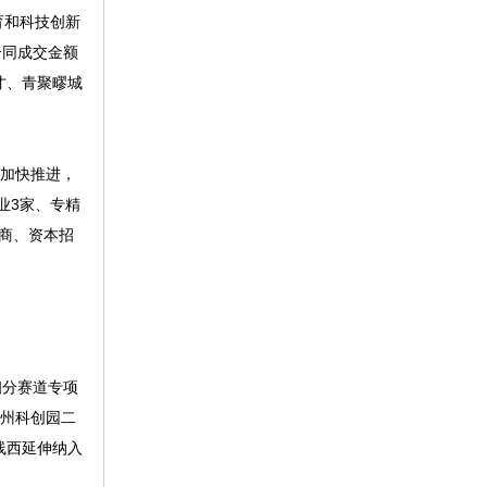
育和科技创新
合同成交金额
才、青聚疁城
用加快推进，
业3家、专精
招商、资本招
细分赛道专项
温州科创园二
线西延伸纳入