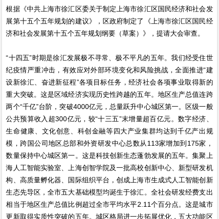
根据《中共上海市徐汇区委关于制定上海市徐汇区国民经济和社会发
展第十五个五年规划的建议》，区政府制定了《上海市徐汇区国民经
济和社会发展第十五个五年规划纲要（草案）》，提请大会审查。
“十四五”时期是徐汇发展极不寻常、极不平凡的五年。我们经受住世
纪疫情严重冲击，有效应对外部环境变化和风险挑战，全面推进“建
设新徐汇、奋进新征程”各项目标任务，经济社会各项事业取得新的
重大突破。这是区域经济实现历史性跨越的五年。地区生产总值连跨
两个“千亿”台阶，突破4000亿元，总量跃升中心城区第一。区级一般
公共预算收入超300亿元，较“十三五”末增量超百亿元。数字经济、
生命健康、文化创意、科创金融等四大产业集群均达到千亿产出规
模，跨国公司地区总部和外资研发中心总数从113家增加到175家，
数量保持中心城区第一。这是科技创新生态蓬勃发展的五年。集聚上
海人工智能实验室、上海创智学院及一批高校创新中心、新型研发机
构、高质量孵化器、国际组织平台，创成上海市生成式人工智能创新
生态先导区，全市五大基础模型均诞生于徐汇。全社会研发经费支出
相当于地区生产总值比例超过全市平均水平2.11个百分点。这是城市
更新取得实质性突破的五年。城区格局进一步拓展优化，五大功能区