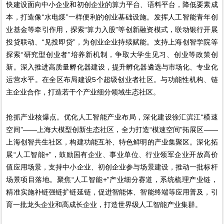
快建设面向中小企业和初创企业的算力平台、语料平台，降低要素成
本，打造像“水电煤”一样便利的创业基础设施。发挥人工智能青年创
业基金等牵引作用，探索“算力入股”等创新融资模式，联动银行开展
投贷联动、“见投即贷”，为创业企业持续赋能。支持上海创智学院等
探索“研究型创业者”培养新机制，争取大学生见习、创业等政策创
新。深入推进高质量孵化器建设，提升孵化器遴选与市场化、专业化
运营水平。在全区布局建设5个超级创业者社区。与功能性机构、链
主企业合作，打造若干个产业细分领域生态社区。
抢抓产业核爆点。优化人工智能产业布局，深化建设徐汇滨江“模速
空间”——上海大模型创新生态社区，全力打造“模速空间”拓展区——
上海创智共生社区，构建功能互补、特色鲜明的产业集聚区。深化拓
展“人工智能+”，鼓励国有企业、事业单位、行业领军企业开放高价
值应用场景，支持中小企业、初创企业参与场景建设，推动一批标杆
场景项目落地。聚焦“人工智能+”产业细分赛道，系统梳理产业链，
精准实施补链强链扩链延链，促进智能体、智能终端等应用普及，引
育一批龙头企业和高成长企业，打造世界级人工智能产业集群。