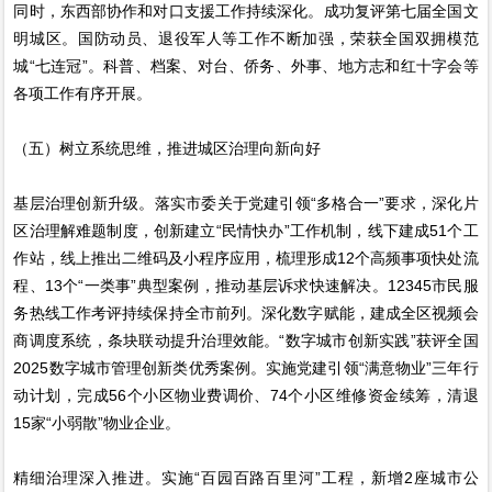
同时，东西部协作和对口支援工作持续深化。成功复评第七届全国文
明城区。国防动员、退役军人等工作不断加强，荣获全国双拥模范
城“七连冠”。科普、档案、对台、侨务、外事、地方志和红十字会等
各项工作有序开展。
（五）树立系统思维，推进城区治理向新向好
基层治理创新升级。落实市委关于党建引领“多格合一”要求，深化片
区治理解难题制度，创新建立“民情快办”工作机制，线下建成51个工
作站，线上推出二维码及小程序应用，梳理形成12个高频事项快处流
程、13个“一类事”典型案例，推动基层诉求快速解决。12345市民服
务热线工作考评持续保持全市前列。深化数字赋能，建成全区视频会
商调度系统，条块联动提升治理效能。“数字城市创新实践”获评全国
2025数字城市管理创新类优秀案例。实施党建引领“满意物业”三年行
动计划，完成56个小区物业费调价、74个小区维修资金续筹，清退
15家“小弱散”物业企业。
精细治理深入推进。实施“百园百路百里河”工程，新增2座城市公