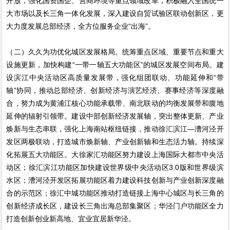
开放，强化国资国企、营商环境等重点领域改革，积极融入全国统一
大市场以及长三角一体化发展，深入建设自贸试验区联动创新区，更
大力度发展总部经济，全方位服务企业“出海”。
（二）久久为功优化城区发展格局。统筹重点区域、重要节点和重大
设施更新，加快构建“一带一轴五大功能区”的城区发展空间布局。建
设滨江中央活动区高质量发展带，强化组团联动、功能延伸和“带
轴”协同，推动总部经济、创新经济与演艺经济、赛事经济等深度融
合，努力成为黄浦江核心功能承载带、南北联动的均衡发展带和腹地
延伸的辐射引领带。建设中部创新经济发展轴，突出整体更新、产业
焕新与生态串联，强化上海南站枢纽链接，推动徐汇滨江—漕河泾开
发区两极联动，打造城市焕新轴、产业创新轴和生态活力轴。持续深
化拓展五大功能区。大徐家汇功能区努力建设上海国际大都市中央活
动区；徐汇滨江功能区加快建设世界级中央活动区3.0版和世界级滨
水区；漕河泾开发区拓展功能区着力建设科技创新与产业创新深度融
合的示范区；徐汇中城功能区推动打造链接上海中心城区与长三角的
创新经济成长区，建设长三角出海总部集聚区；华泾门户功能区全力
打造创新创业新高地、宜业宜居新华泾。