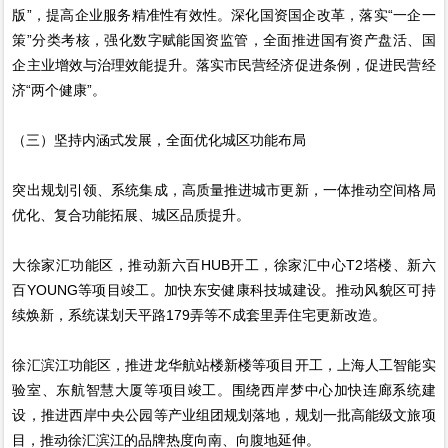
版”，提高企业服务精准性有效性。深化国资国企改革，落实“一企一
策”分类考核，强化数字赋能国资监管，全面推进国有资产盘活、国
企主业增效与治理效能提升。落实市民营经济促进条例，促进民营经
济“两个健康”。
（三）坚持内涵式发展，全面优化城区功能布局
突出规划引领、系统集成，高质量推进城市更新，一体推动空间格局
优化、复合功能拓展、城区品质提升。
大徐家汇功能区，推动新六百HUB开工，徐家汇中心T2塔楼、新六
百YOUNG等项目竣工。加快东安健康科技城建设。推动风貌区可持
续焕新，系统谋划天平路179弄等不成套里弄住宅更新改造。
徐汇滨江功能区，推进龙华航站楼新楼等项目开工，上海人工智能实
验室、东航智慧大厦等项目竣工。围绕西岸梦中心加快连廊系统建
设，推进西岸中央公园等产业组团规划落地，规划一批高能级文旅项
目，推动徐汇滨江的品牌热度向南、向腹地延伸。