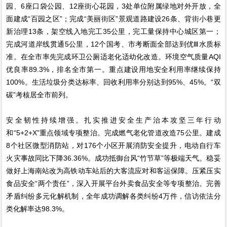
园、6座口袋公园、12座街心花园，3处单位附属绿地对外开放，全
面建成“百园之区”；完成“美丽街区”景观道路建设26条、背街小巷更
新治理13条，架空线入地完工35公里，完工量保持中心城区第一；
完成河道岸线贯通5公里，12个国考、市考断面全部达到优Ⅲ水质标
准。在全市率先完成环卫公厕适老化适幼化改造。环境空气质量AQI
优良率89.3%，排名全市第一。重点建设用地安全利用率继续保持
100%。生活垃圾分类达标率、回收利用率分别达到95%、45%。“双
碳”考核居全市前列。
安全韧性持续增强。扎实推进安全生产治本攻坚三年行动
和“5+2+X”重点领域专项整治。完成燃气老化管道改造75公里。建成
8个社区微型消防站，对176个小区开展消防安全提升，电动自行车
火灾事故同比下降36.36%。成功抵御台风“竹节草”等极端天气。稳妥
做好上海南站改为高铁动车站后的大客流应对和客运保障。压紧压实
食品安全“两个责任”，深入开展平台外卖食品安全等专项整治。完善
矛盾纠纷多元化解机制，全年成功调解各类纠纷4万件，信访依法分
类化解率达98.3%。