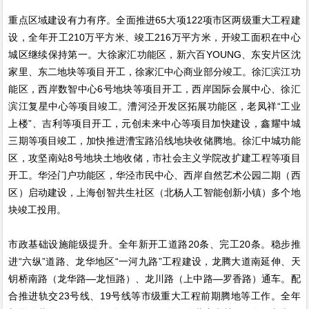
重点区域建设有力有序。全面推进65大项122项市区两级重大工程建
设，全年开工210万平方米、竣工216万平方米，开竣工面积在中心
城区继续保持第一。大徐家汇功能区，新六百YOUNG、东安片区沈
家里、东二地块等项目开工，徐家汇中心商业部分竣工。徐汇滨江功
能区，西岸数智中心6号地块等项目开工，西岸国际会展中心、徐汇
滨江复星中心等项目竣工。漕河泾开发区拓展功能区，老凤祥“工业
上楼”、吉利等项目开工，元创未来中心等项目加快建设，鑫耀中城
三期等项目竣工，加快推进漕宝路沿线地块收储腾地。徐汇中城功能
区，攻坚南站8号地块土地收储，市社会主义学院改扩建工程等项目
开工。华泾门户功能区，华泾市民中心、西岸自然艺术公园二期（西
区）启动建设，上海创智共生社区（北杨人工智能创新小镇）多个地
块竣工投用。
市政基础设施能级提升。全年新开工道路20条、完工20条。稳步推
进“六纵”道路、龙华地区“一河九路”工程建设，龙腾大道南延伸、天
钥桥南路（龙华路—龙恒路）、龙川路（上中路—罗香路）通车。配
合推进轨交23号线、19号线等市级重大工程前期腾地等工作。全年