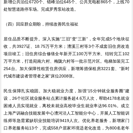
新增公共泊位6720个、错峰泊位645个、公共充电桩865个，上线70
处智慧道路停车场。完成罗秀泵站改造。
（四）回应群众期盼，持续改善民生福祉
居住品质不断提升。深入实施“三旧”变“三新”，全年完成5个地块征
收，共3927证、18.75万平方米；漕溪三村等3个不成套旧住房改造
项目竣工；旧住房综合修缮全年新开工100万平方米、结转完工102
万平方米，打造宛南六村、梅陇六村等一批示范片区。电梯加装完工
254台。加大保障性租赁住房供应，新增筹措保租房3221套、“新时
代城市建设者管理者之家”床位2008张。
民生保障扎实稳固。加大稳就业力度，加强“15分钟就业服务圈”建
设，26个社区就业服务站点累计服务超4.6万人次，帮助4178名就业
困难人员实现就业，离校未就业高校毕业生就业率达96.01%。成立
上海产训融合技能发展中心漕河泾人工智能分中心，开展人工智能训
练师等急需紧缺职业技能培训9419人次。优化养老服务，新增家门
口养老服务站13个，完成558户居家环境适老化改造，为800名老年