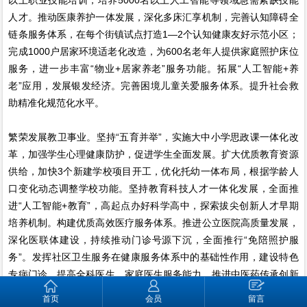
人才。推动医康养护一体发展，深化多床汇享机制，完善认知障碍全
链条服务体系，在每个街镇试点打造1—2个认知健康友好示范小区；
完成1000户居家环境适老化改造，为600名老年人提供家庭照护床位
服务，进一步丰富“物业+居家养老”服务功能。拓展“人工智能+养
老”应用，发展银发经济。完善困境儿童关爱服务体系。提升社会救
助精准化规范化水平。
繁荣发展教卫事业。坚持“五育并举”，实施大中小学思政课一体化改
革，加强学生心理健康防护，促进学生全面发展。扩大优质教育资源
供给，加快3个新建学校项目开工，优化托幼一体布局，根据学龄人
口变化动态调整学校功能。坚持教育科技人才一体化发展，全面推
进“人工智能+教育”，高起点办好科学高中，探索拔尖创新人才早期
培养机制。构建优质高效医疗服务体系。推进公立医院高质量发展，
深化医联体建设，持续推动门诊号源下沉，全面推行“免陪照护服
务”。发挥社区卫生服务在健康服务体系中的基础性作用，建设特色
专病门诊，提高全科医生、家庭医生服务能力。推进中医药传承创新
发展，支持大华医院发展中西医结合特色。加快人工智能在医疗卫生
首页
会员
留言