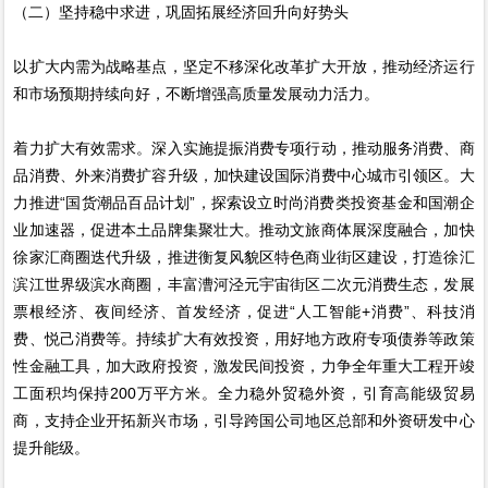
（二）坚持稳中求进，巩固拓展经济回升向好势头
以扩大内需为战略基点，坚定不移深化改革扩大开放，推动经济运行
和市场预期持续向好，不断增强高质量发展动力活力。
着力扩大有效需求。深入实施提振消费专项行动，推动服务消费、商
品消费、外来消费扩容升级，加快建设国际消费中心城市引领区。大
力推进“国货潮品百品计划”，探索设立时尚消费类投资基金和国潮企
业加速器，促进本土品牌集聚壮大。推动文旅商体展深度融合，加快
徐家汇商圈迭代升级，推进衡复风貌区特色商业街区建设，打造徐汇
滨江世界级滨水商圈，丰富漕河泾元宇宙街区二次元消费生态，发展
票根经济、夜间经济、首发经济，促进“人工智能+消费”、科技消
费、悦己消费等。持续扩大有效投资，用好地方政府专项债券等政策
性金融工具，加大政府投资，激发民间投资，力争全年重大工程开竣
工面积均保持200万平方米。全力稳外贸稳外资，引育高能级贸易
商，支持企业开拓新兴市场，引导跨国公司地区总部和外资研发中心
提升能级。