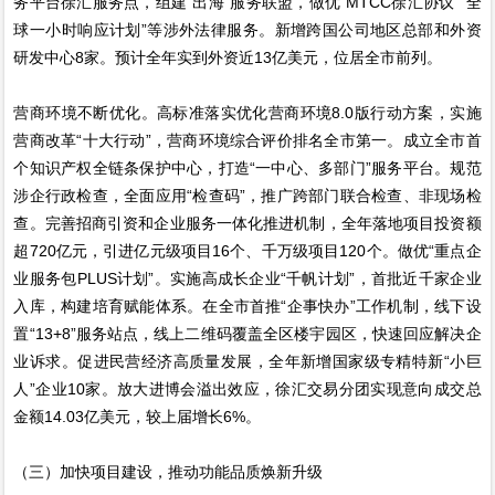
务平台徐汇服务点，组建“出海”服务联盟，做优“MTCC徐汇协议”“全
球一小时响应计划”等涉外法律服务。新增跨国公司地区总部和外资
研发中心8家。预计全年实到外资近13亿美元，位居全市前列。
营商环境不断优化。高标准落实优化营商环境8.0版行动方案，实施
营商改革“十大行动”，营商环境综合评价排名全市第一。成立全市首
个知识产权全链条保护中心，打造“一中心、多部门”服务平台。规范
涉企行政检查，全面应用“检查码”，推广跨部门联合检查、非现场检
查。完善招商引资和企业服务一体化推进机制，全年落地项目投资额
超720亿元，引进亿元级项目16个、千万级项目120个。做优“重点企
业服务包PLUS计划”。实施高成长企业“千帆计划”，首批近千家企业
入库，构建培育赋能体系。在全市首推“企事快办”工作机制，线下设
置“13+8”服务站点，线上二维码覆盖全区楼宇园区，快速回应解决企
业诉求。促进民营经济高质量发展，全年新增国家级专精特新“小巨
人”企业10家。放大进博会溢出效应，徐汇交易分团实现意向成交总
金额14.03亿美元，较上届增长6%。
（三）加快项目建设，推动功能品质焕新升级