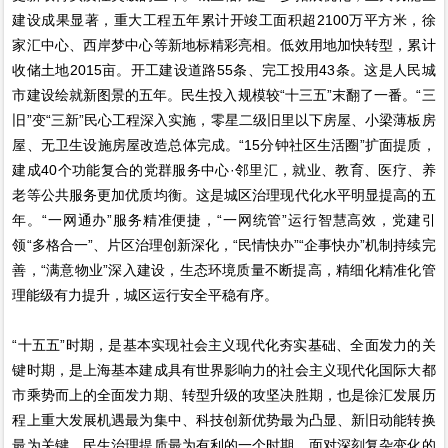
建设成果显著，重大工程五年累计开竣工面积超2100万平方米，徐
家汇中心、西岸梦中心等新地标精彩亮相。低效用地加快转型，累计
收储土地2015亩。开工建设道路55条、完工投用43条。这是人民城
市建设绘就新图景的五年。民生投入规模较“十三五”末翻了一番。“三
旧”变“三新”民心工程深入实施，零星二级旧里以下房屋、小梁薄板房
屋、无卫生设施房屋改造总体完成。“15分钟社区生活圈”扩面提质，
建成40个功能复合的党群服务中心·邻里汇，就业、教育、医疗、养
老等公共服务更加优质均衡。这是城区治理现代化水平明显提高的五
年。“一网通办”服务精准便捷，“一网统管”运行智慧高效，党建引
领“多格合一”、片区治理创新深化，“民情快办”“企事快办”机制持续完
善，“满意物业”深入建设，生态环境质量不断提高，精细化精准化管
理能级有力提升，城区运行安全平稳有序。
“十五五”时期，是基本实现社会主义现代化夯实基础、全面发力的关
键时期，是上海基本建成具有世界影响力的社会主义现代化国际大都
市乘势而上的全面发力期、转型升级的攻坚决胜期，也是徐汇发展历
程上重大发展机遇最为集中、科技创新优势最为凸显、新旧动能转换
最为关键、民生治理提质最为有利的一个时期。面对深刻复杂变化的