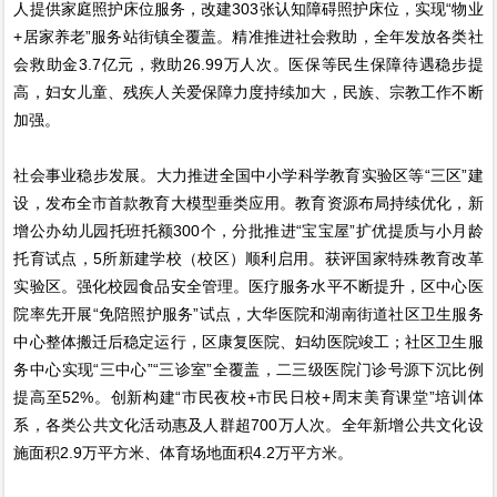
人提供家庭照护床位服务，改建303张认知障碍照护床位，实现“物业
+居家养老”服务站街镇全覆盖。精准推进社会救助，全年发放各类社
会救助金3.7亿元，救助26.99万人次。医保等民生保障待遇稳步提
高，妇女儿童、残疾人关爱保障力度持续加大，民族、宗教工作不断
加强。
社会事业稳步发展。大力推进全国中小学科学教育实验区等“三区”建
设，发布全市首款教育大模型垂类应用。教育资源布局持续优化，新
增公办幼儿园托班托额300个，分批推进“宝宝屋”扩优提质与小月龄
托育试点，5所新建学校（校区）顺利启用。获评国家特殊教育改革
实验区。强化校园食品安全管理。医疗服务水平不断提升，区中心医
院率先开展“免陪照护服务”试点，大华医院和湖南街道社区卫生服务
中心整体搬迁后稳定运行，区康复医院、妇幼医院竣工；社区卫生服
务中心实现“三中心”“三诊室”全覆盖，二三级医院门诊号源下沉比例
提高至52%。创新构建“市民夜校+市民日校+周末美育课堂”培训体
系，各类公共文化活动惠及人群超700万人次。全年新增公共文化设
施面积2.9万平方米、体育场地面积4.2万平方米。