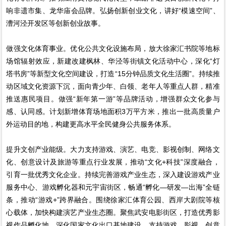
响非遗市集、龙华庙会品牌。弘扬创新创业文化，讲好“模速空间”、
漕河泾开发区等创新创业故事。
做强文化体育事业。优化公共文化设施布局，放大徐家汇书院等地标
场馆辐射效应，新建改建枫林、华泾等街镇文化活动中心，深化“灯
塔书房”等新型文化空间建设，打造“15分钟品质文化生活圈”。持续推
动区域文化资源下沉，面向青少年、白领、老年人等重点人群，精准
推送惠民项目。做强“新年第一游”等品牌活动，增强群众文化参与
感、认同感。计划新增体育场地面积3万平方米，推出一批高质量户
外运动目的地，构建更高水平全民健身公共服务体系。
提升文创产业能级。大力支持游戏、演艺、电竞、影视创制、网络文
化、创意设计及旅游等重点行业发展，推动“文化+科技”深度融合，
引育一批优秀文化企业。持续完善游戏产业生态，深入建设游戏产业
服务中心、游戏孵化器和元宇宙街区，畅通“孵化—研发—出海”全链
条，推动“游戏+”跨界融合。围绕徐家汇体育公园、西岸大剧院等核
心载体，加快构建演艺产业生态圈。聚焦武安电影街区，打造优秀影
视作品孵化地。深化国家文化出口基地建设，支持游戏、影视、创意