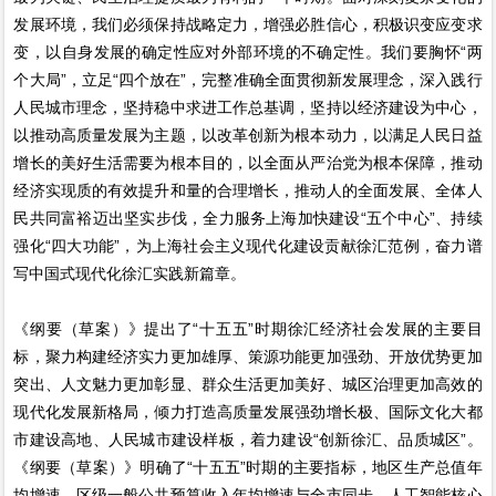
发展环境，我们必须保持战略定力，增强必胜信心，积极识变应变求
变，以自身发展的确定性应对外部环境的不确定性。我们要胸怀“两
个大局”，立足“四个放在”，完整准确全面贯彻新发展理念，深入践行
人民城市理念，坚持稳中求进工作总基调，坚持以经济建设为中心，
以推动高质量发展为主题，以改革创新为根本动力，以满足人民日益
增长的美好生活需要为根本目的，以全面从严治党为根本保障，推动
经济实现质的有效提升和量的合理增长，推动人的全面发展、全体人
民共同富裕迈出坚实步伐，全力服务上海加快建设“五个中心”、持续
强化“四大功能”，为上海社会主义现代化建设贡献徐汇范例，奋力谱
写中国式现代化徐汇实践新篇章。
《纲要（草案）》提出了“十五五”时期徐汇经济社会发展的主要目
标，聚力构建经济实力更加雄厚、策源功能更加强劲、开放优势更加
突出、人文魅力更加彰显、群众生活更加美好、城区治理更加高效的
现代化发展新格局，倾力打造高质量发展强劲增长极、国际文化大都
市建设高地、人民城市建设样板，着力建设“创新徐汇、品质城区”。
《纲要（草案）》明确了“十五五”时期的主要指标，地区生产总值年
均增速、区级一般公共预算收入年均增速与全市同步，人工智能核心