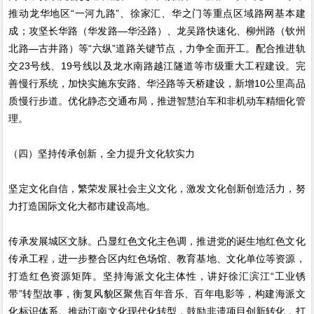
推动龙华地区“一河九路”、徐家汇、华之门等重点区域路网基本建
成；攻坚长华路（华发路—华泾路）、龙吴路快速化、柳州路（钦州
北路—古井路）等“六纵”道路关键节点，力争全面开工。配合推进轨
交23号线、19号线以及龙水南路越江隧道等市级重大工程建设。完
善慢行系统，加快实施东安路、华泾路等天桥建设，新增10公里高品
质慢行步道。优化静态交通布局，推进智慧泊车和非机动车精细化管
理。
（四）坚持传承创新，全力提升文化软实力
坚定文化自信，繁荣发展社会主义文化，激发文化创新创造活力，努
力打造国际文化大都市建设高地。
传承发展城区文脉。凸显红色文化主色调，推进党的诞生地红色文化
传承工程，进一步整合区内红色场馆、教育基地、文化单位等资源，
打造红色资源矩阵。坚持海派文化主体性，讲好徐汇滨江“工业锈
带”转型故事，衡复风貌区聚焦百年音乐、百年电影等，构建海派文
化标识体系。推动江南文化现代化转型，鼓励非遗项目创新转化，打