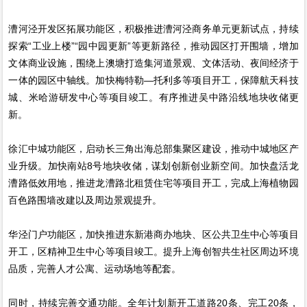
漕河泾开发区拓展功能区，积极推进漕河泾商务单元更新试点，持续
探索“工业上楼”“园中园更新”等更新路径，推动园区打开围墙，增加
文体商业设施，围绕上澳塘打造集河道景观、文体活动、夜间经济于
一体的园区中轴线。加快梅特勒—托利多等项目开工，保障航天科技
城、米哈游研发中心等项目竣工。有序推进吴中路沿线地块收储更
新。
徐汇中城功能区，启动长三角出海总部集聚区建设，推动中城地区产
业升级。加快南站8号地块收储，谋划创新创业新空间。加快盘活龙
漕路低效用地，推进龙漕路北租赁住宅等项目开工，完成上海植物园
百色路围墙改建以及周边景观提升。
华泾门户功能区，加快推进东新港商办地块、区公共卫生中心等项目
开工，区精神卫生中心等项目竣工。提升上海创智共生社区周边环境
品质，完善人才公寓、运动场地等配套。
同时，持续完善交通功能。全年计划新开工道路20条、完工20条，