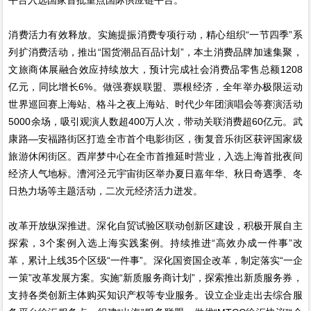
消费活力有效释放。实施提振消费专项行动，精心组织“一节四季”系
列扩消费活动，推出“国货潮品百品计划”，本土消费品牌加速集聚，
文旅商体展融合效应持续放大，预计完成社会消费品零售总额1208
亿元，同比增长6%。做强赛娱联盟、票根经济，全年举办极限运动
世界巡回赛上海站、格斗之夜上海站、时代少年团演唱会等赛演活动
5000余场，吸引观演人数超400万人次，带动关联消费超60亿元。武
康路—安福路街区打造全市首个电影街区，衡复音乐街区获评国家级
旅游休闲街区。西岸梦中心在全市首推延时营业，入选上海首批夜间
经济人气地标。漕河泾元宇宙街区举办夏日嘉年华、秋日奇遇季、冬
日热力场等主题活动，二次元经济活力迸发。
改革开放纵深推进。深化自贸试验区联动创新区建设，积极开展自主
探索，3个案例入选上海实践案例。持续推进“高效办成一件事”改
革，累计上线35个区级“一件事”。深化国资国企改革，制定落实“一企
一策”改革发展方案。实施“新质服务商计划”，探索推出新质服务券，
支持各类创新主体购买知识产权等专业服务。设立企业走出去综合服