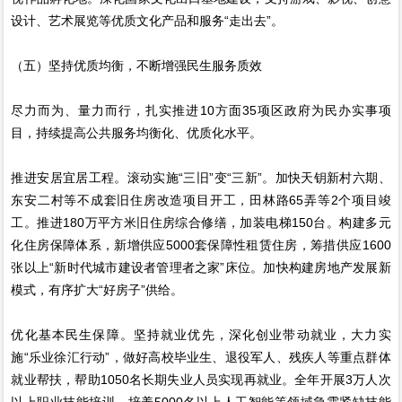
设计、艺术展览等优质文化产品和服务“走出去”。
（五）坚持优质均衡，不断增强民生服务质效
尽力而为、量力而行，扎实推进10方面35项区政府为民办实事项
目，持续提高公共服务均衡化、优质化水平。
推进安居宜居工程。滚动实施“三旧”变“三新”。加快天钥新村六期、
东安二村等不成套旧住房改造项目开工，田林路65弄等2个项目竣
工。推进180万平方米旧住房综合修缮，加装电梯150台。构建多元
化住房保障体系，新增供应5000套保障性租赁住房，筹措供应1600
张以上“新时代城市建设者管理者之家”床位。加快构建房地产发展新
模式，有序扩大“好房子”供给。
优化基本民生保障。坚持就业优先，深化创业带动就业，大力实
施“乐业徐汇行动”，做好高校毕业生、退役军人、残疾人等重点群体
就业帮扶，帮助1050名长期失业人员实现再就业。全年开展3万人次
以上职业技能培训，培养5000名以上人工智能等领域急需紧缺技能