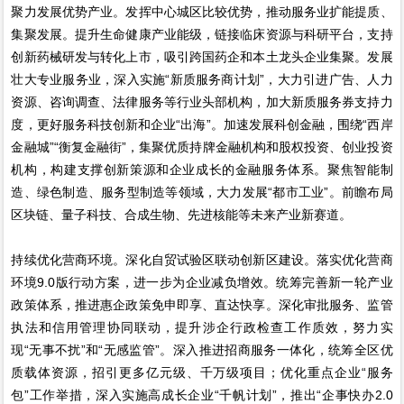
聚力发展优势产业。发挥中心城区比较优势，推动服务业扩能提质、
集聚发展。提升生命健康产业能级，链接临床资源与科研平台，支持
创新药械研发与转化上市，吸引跨国药企和本土龙头企业集聚。发展
壮大专业服务业，深入实施“新质服务商计划”，大力引进广告、人力
资源、咨询调查、法律服务等行业头部机构，加大新质服务券支持力
度，更好服务科技创新和企业“出海”。加速发展科创金融，围绕“西岸
金融城”“衡复金融街”，集聚优质持牌金融机构和股权投资、创业投资
机构，构建支撑创新策源和企业成长的金融服务体系。聚焦智能制
造、绿色制造、服务型制造等领域，大力发展“都市工业”。前瞻布局
区块链、量子科技、合成生物、先进核能等未来产业新赛道。
持续优化营商环境。深化自贸试验区联动创新区建设。落实优化营商
环境9.0版行动方案，进一步为企业减负增效。统筹完善新一轮产业
政策体系，推进惠企政策免申即享、直达快享。深化审批服务、监管
执法和信用管理协同联动，提升涉企行政检查工作质效，努力实
现“无事不扰”和“无感监管”。深入推进招商服务一体化，统筹全区优
质载体资源，招引更多亿元级、千万级项目；优化重点企业“服务
包”工作举措，深入实施高成长企业“千帆计划”，推出“企事快办2.0