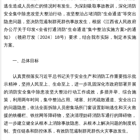
逃生造成人员伤亡的情况时有发生。为深刻吸取事故教训，深化消防
安全集中除患攻坚大整治行动，攻坚整治占堵消防“生命通道”等突出
隐患问题，坚决防范遏制群死群伤事故发生，根据《江西省人民政府
办公厅关于印发<全省打通消防“生命通道”集中整治实施方案>的通
知》（赣府厅发〔2024〕18号）要求，结合我市实际，制定本实施
方案。
一、总体目标
认真贯彻落实习近平总书记关于安全生产和消防工作重要指示批
示精神，坚持人民至上、生命至上，进一步巩固深化市政府部署开展
的消防安全集中除患攻坚大整治行动工作成效，多措并举、综合施
策，利用两年时间，集中整治占用、堵塞、封闭疏散通道、安全出口
的问题隐患，依法全面拆除人员密集场所门窗设置影响逃生和灭火救
援的铁栅栏、铁丝网等障碍物，坚决清理妨碍消防车通行的障碍物，
进一步建立健全从根本上消除事故隐患、从根本上解决问题的制度机
制、责任链条和防控体系，有效防范遏制群死群伤火灾事故发生。