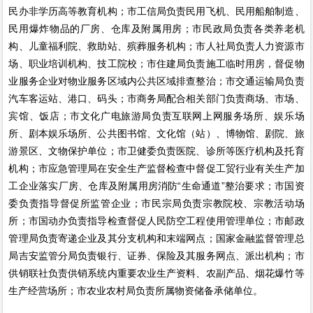
民办非学历高等教育机构；市工信局负责民用飞机、民用船舶制造、
民用爆炸物品的厂房、仓库及附属用房；市民政局负责各类养老机
构、儿童福利院、救助站、殡葬服务机构；市人社局负责人力资源市
场、职业培训机构、技工院校；市住建局负责施工临时用房，督促物
业服务企业对物业服务区域内公共区域排查整治；市交通运输局负责
汽车客运站、港口、码头；市商务局配合相关部门负责商场、市场、
宾馆、饭店；市文化广电旅游局负责互联网上网服务场所、娱乐场
所、剧本娱乐场所、公共图书馆、文化馆（站）、博物馆、剧院、旅
游景区、文物保护单位；市卫健委负责医院、诊所等医疗机构及托育
机构；市应急管理局在安全生产监督检查中督促工贸行业有关生产加
工企业落实厂房、仓库及附属用房消防“生命通道”整治要求；市国资
委负责指导督促所监管企业；市民宗局负责宗教院校、宗教活动场
所；市国动办负责指导检查督促人民防空工程使用管理单位；市邮政
管理局负责寄递企业及其分支机构和末端网点；国家金融监督管理总
局吉安监管分局负责银行、证券、保险及其服务网点、派出机构；市
供销联社负责供销系统内重要农业生产资料、农副产品、烟花爆竹等
生产经营场所；市农业农村局负责所属物资储备承储单位。