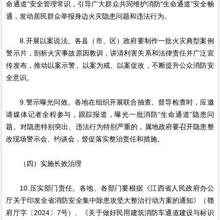
命通道”安全管理常识，引导广大群众共同维护消防“生命通道”安全畅
通，发动居民群众举报身边火灾隐患问题和违法行为。
8.开展以案说法。各县（市、区）政府要制作一批火灾典型案例
警示片，剖析火灾事故原因教训，讲清利害关系和法律责任并广泛宣
传发布，推动以案示警、以案为戒、以案促改，不断提升公众消防安
全意识。
9.警示曝光问效。各地在组织开展联合抽查、督导检查时，应邀
请媒体记者全程参与，跟踪报道，曝光一批消防“生命通道”隐患问
题。对隐患特别突出、违法行为特别严重的，属地政府要召开隐患整
改现场警示会、约谈会，督促落实整治责任和措施。
（四）实施长效治理
10.压实部门责任。各地、各部门要根据《江西省人民政府办公
厅关于印发全省消防安全集中除患攻坚大整治行动方案的通知》（赣
府厅字〔2024〕7号）、《关于做好民用建筑消防车通道建设与标识