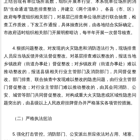
上结合现有单位场所底数，组织开展本行业、本系统单位场所的消
防“生命通道”隐患排查整治，并建立《两个清单》。各县（市、区）
政府每季度组织相关部门，对基层已排查单位场所进行联合抽查，检
查工作质效，下发工作通报，具体抽查比例，由各地结合实际确定。
市政府适时组织相关部门开展明察暗访，每半年开展一次督导核查。
4.狠抓问题整改。对发现的火灾隐患和消防违法行为，现场排查
人员应当场反馈并依法督促整改。对基层排查难以整改的，报送当地
乡镇政府（街道办事处）督促整改；对乡镇政府（街道办事处）难以
推动整改的，报送县级相关行业主管部门及消防部门，共同督促整
改。部门排查、联合抽查中发现难以整改的隐患问题，由行业主管部
门督促整改；对行业主管部门难以推动整改的，由其会同消防、公
安、城管等部门共同督促整改。对构成重大火灾隐患或区域性隐患问
题突出的，由县级以上人民政府挂牌督办并严格落实各项管控措施。
（二）严格执法惩治
5.强化打击管控。消防部门、公安派出所应依法对占用、堵塞、