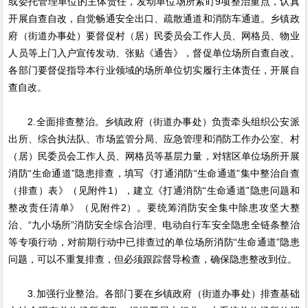
或委托管理单位的主体责任，发动单位场所紧盯9项整治重点，认真
开展自查自改，自觉畅通安全出口、疏散通道和消防车通道。乡镇政
府（街道办事处）要督促村（居）民委员会工作人员、网格员、物业
人员等上门入户宣传发动、张贴《通告》，督促单位场所自查自改。
各部门要督促指导本行业领域的场所单位切实履行主体责任，开展自
查自改。
2.全面排查整治。乡镇政府（街道办事处）负责牵头组织公安派
出所、综合执法队、市场监管分局、应急管理和消防工作办公室、村
（居）民委员会工作人员、网格员等基层力量，对辖区单位场所开展
消防“生命通道”隐患排查，填写《打通消防“生命通道”集中整治自查
（排查）表》（见附件1），建立《打通消防“生命通道”隐患问题和
整改责任清单》（见附件2）。要统筹消防安全集中除患攻坚大整
治、“九小场所”消防安全综合治理、电动自行车安全隐患全链条整治
等专项行动，对前期行动中已排查过的单位场所消防“生命通道”隐患
问题，可以不重复排查，但必须跟踪督导检查，确保隐患整改到位。
3.加强行业整治。各部门要在乡镇政府（街道办事处）排查基础