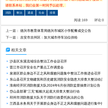
请联系本站，我们会第一时间予以处理。
消防
整治
通道
生命
排查
阅读:
169
评论:
0
上一篇：
德兴市教育体育局德兴市城区小学配餐成交公告
下一篇：
吉安市吉州区：加大城市停车泊位供给

相关文章
沙县区东溪流域综合整治工作会议召开
晋江市召开安全生产重点工作调度会
泉港区群众身边不正之风和腐败问题集中整治工作推进会召开
东山县召开文物建筑和历史建筑消防安全隐患大排查大整治动员部
淮南经开区消防救援大队2024年6月份消防监督抽查计划公告
岱山县部署“三无”船舶大起底大排查大整治行动
邳州市消防救援大队关于消防行政委托执法的公告
兰西县水务局关于开展群众身边不正之风和腐败问题进行集中排查