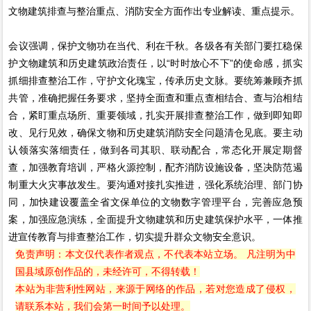
文物建筑排查与整治重点、消防安全方面作出专业解读、重点提示。
会议强调，保护文物功在当代、利在千秋。各级各有关部门要扛稳保
护文物建筑和历史建筑政治责任，以“时时放心不下”的使命感，抓实
抓细排查整治工作，守护文化瑰宝，传承历史文脉。要统筹兼顾齐抓
共管，准确把握任务要求，坚持全面查和重点查相结合、查与治相结
合，紧盯重点场所、重要领域，扎实开展排查整治工作，做到即知即
改、见行见效，确保文物和历史建筑消防安全问题清仓见底。要主动
认领落实落细责任，做到各司其职、联动配合，常态化开展定期督
查，加强教育培训，严格火源控制，配齐消防设施设备，坚决防范遏
制重大火灾事故发生。要沟通对接扎实推进，强化系统治理、部门协
同，加快建设覆盖全省文保单位的文物数字管理平台，完善应急预
案，加强应急演练，全面提升文物建筑和历史建筑保护水平，一体推
进宣传教育与排查整治工作，切实提升群众文物安全意识。
免责声明：本文仅代表作者观点，不代表本站立场。 凡注明为中
国县域原创作品的，未经许可，不得转载！
本站为非营利性网站，来源于网络的作品，若对您造成了侵权，
请联系本站，我们会第一时间予以处理。