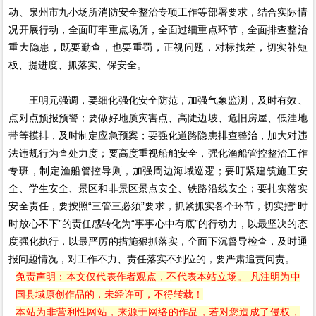
动、泉州市九小场所消防安全整治专项工作等部署要求，结合实际情
况开展行动，全面盯牢重点场所，全面过细重点环节，全面排查整治
重大隐患，既要勤查，也要重罚，正视问题，对标找差，切实补短
板、提进度、抓落实、保安全。
王明元强调，要细化强化安全防范，加强气象监测，及时有效、
点对点预报预警；要做好地质灾害点、高陡边坡、危旧房屋、低洼地
带等摸排，及时制定应急预案；要强化道路隐患排查整治，加大对违
法违规行为查处力度；要高度重视船舶安全，强化渔船管控整治工作
专班，制定渔船管控导则，加强周边海域巡逻；要盯紧建筑施工安
全、学生安全、景区和非景区景点安全、铁路沿线安全；要扎实落实
安全责任，要按照“三管三必须”要求，抓紧抓实各个环节，切实把“时
时放心不下”的责任感转化为“事事心中有底”的行动力，以最坚决的态
度强化执行，以最严厉的措施狠抓落实，全面下沉督导检查，及时通
报问题情况，对工作不力、责任落实不到位的，要严肃追责问责。
免责声明：本文仅代表作者观点，不代表本站立场。 凡注明为中
国县域原创作品的，未经许可，不得转载！
本站为非营利性网站，来源于网络的作品，若对您造成了侵权，