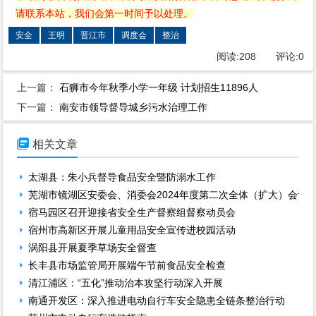
请联系本站，我们会第一时间予以处理。
安全
王明
晋江市
调度会
整治
阅读:
208
评论:
0
上一篇：
石狮市今年秋季小学一年级 计划招生11896人
下一篇：
南安市领导督导城乡污水治理工作

相关文章
太湖县：朱小兵督导食品安全暨防溺水工作
芜湖市镜湖区安委会、消委会2024年度第二次全体（扩大）会议
宿马园区召开迎接省安全生产督察组督察动员会
宿州市高新区开展儿童用品安全宣传进校园活动
涡阳县开展夏季草场安全督查
长丰县市场监管局开展端午节前食品安全检查
清江浦区：“五化”推动治本攻坚行动深入开展
南通开发区：深入推进电动自行车安全隐患全链条整治行动