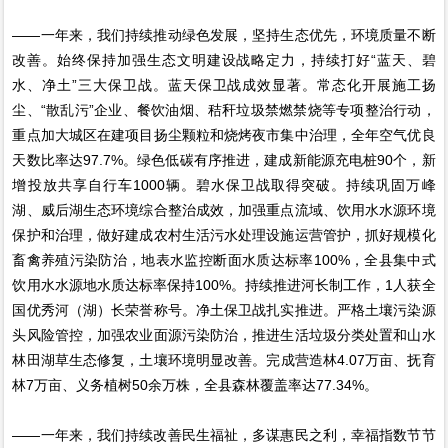
——一年来，我们持续推动绿色发展，坚持生态优先，环境质量不断
改善。始终保持加强生态文明建设战略定力，持续打好“蓝天、碧
水、净土”三大保卫战。蓝天保卫战成效显著。常态化开展施工扬
尘、“散乱污”企业、餐饮油烟、秸秆垃圾禁燃禁烧等专项整治行动，
重点加大城区在建项目扬尘颗粒和烧烤夜市集中治理，全年空气优良
天数比率达97.7%。绿色低碳有序推进，建成新能源充电桩90个，新
增投放共享自行车1000辆。碧水保卫战取得突破。持续巩固万峰
湖、威后湖生态环境综合整治成效，加强重点流域、饮用水水源环境
保护和治理，做好建成农村生活污水处理设施运营管护，抓好规模化
畜禽养殖污染防治，地表水监控断面水质达标率100%，全县集中式
饮用水水源地水质达标率保持100%。持续推进河长制工作，1人获全
国优秀河（湖）长荣誉称号。净土保卫战扎实推进。严格土壤污染源
头风险管控，加强农业面源污染防治，推进生活垃圾分类处置和山水
林田湖草生态修复，土壤环境明显改善。完成营造林4.07万亩、抚育
林7万亩、义务植树50余万株，全县森林覆盖率达77.34%。
——一年来，我们持续改善民生福祉，多谋惠民之利，幸福指数节节