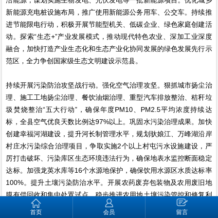
新能源充电桩设施布局，推广使用新能源公务用车、公交车。持续推
进节能限电行动，积极开展节能型机关、低碳企业、绿色家庭创建活
动。探索“生态+”产业发展模式，推动现代特色农业、深加工业深度
融合，加快打造产业生态化和生态产业化协同发展的绿色发展先行示
范区，全力争创国家级生态文明建设示范县。
持续开展污染防治攻坚战行动。强化空气治理攻坚。狠抓城市扬尘治
理、施工工地扬尘治理、餐饮油烟治理、重型汽车排放整治、秸秆垃
圾焚烧整治“五大行动”，确保年度PM10、PM2.5平均浓度持续达
标，全县空气优良天数比例达97%以上。巩固水污染治理成果。加快
创建幸福河湖建设，提升河长制管理水平，规划驮娘江、万峰湖沿岸
村庄水污染综合治理项目，争取实施2个以上村屯污水设施建设，严
厉打击破坏、污染库区生态环境违法行为，确保地表水监控断面稳定
达标。加强龙英水库等16个水源地保护，确保饮用水源区水质达标率
100%。提升土壤污染防治水平。开展农药废弃包装物及农用废旧地
膜有偿回收和集中处置试点，稳步推进农用地土壤污染管控和修复利
用，推动无害化垃圾填埋场扩容改造。投入950万元，实施弄汪、坝
首页
会员
留言