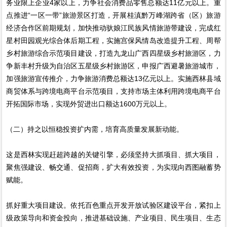
务业限上企业4家以上，力争社会消费品零售总额达11亿元以上。重
点推进“一区一带”旅游景区打造，开展桂滇黔万峰湖跨省（区）旅游
经济合作区前期规划，加快推动驮娘江民族风情旅游带建设，完成红
星村田园观光综合体后期工程，实施宫保风情岛改造提升工程、周帮
乡村旅游综合示范项目建设，打造九龙山广西四星级乡村旅游区，力
争新丰村升级为自治区五星级乡村旅游区，申报广西避暑旅游城市，
加强旅游宣传推介，力争旅游消费总额达13亿元以上。实施西林县域
商贸体系与跨境电商平台示范项目，支持市场主体利用跨境电商平台
开拓国际市场，实现外贸进出口额达1600万元以上。
（二）持之以恒稳投资扩内需，培育高质量发展新动能。
这是西林实现赶超跨越的关键引擎，必须坚持大抓项目、抓大项目，
聚焦强建设、畅交通、促招商，扩大有效投资，为实现向西图融蓄势
赋能。
抓好重大项目建设。依托百色重点开发开放试验区建设平台，紧扣上
级政策导向和资金投向，推进基础设施、产业项目、民生项目、生态