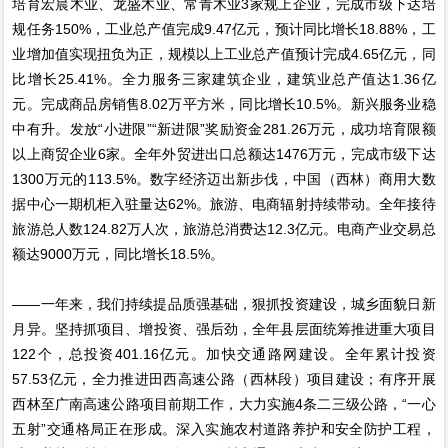
培育宏晨木业、龙盛木业、常青木业3家规上企业，完成市级下达培
规任务150%，工业总产值完成9.47亿元，预计同比增长18.88%，工
业增加值实现扭负为正，规模以上工业总产值预计完成4.65亿元，同
比增长25.41%。全力服务三家建筑企业，建筑业总产值达1.36亿
元。完成商品房销售8.02万平方米，同比增长10.5%。新兴服务业稳
中有升。发放“小进限”“新进限”奖励资金281.26万元，成功培育限额
以上商贸企业6家。全年外贸进出口总额达1476万元，完成市级下达
1300万元的113.5%。数字经济迈出新步伐，中国（西林）商用大数
据中心一期机柜入驻量达62%。旅游、电商辐射持续带动。全年接待
旅游总人数124.82万人次，旅游总消费达12.3亿元。电商产业交易总
额达9000万元，同比增长18.5%。
——一年来，我们持续提品质强基础，狠抓投资建设，城乡面貌日新
月异。坚持抓项目、增投资、强后劲，全年县层面统筹推进重大项目
122个，总投资401.16亿元。加快交通路网建设。全年累计投资
57.53亿元，全力推进田西高速公路（西林段）项目建设；有序开展
西林至广南高速公路项目前期工作，大力实施4条二三级公路，“一心
五射”交通格局正在形成。深入实施农村道路养护和安全防护工程，