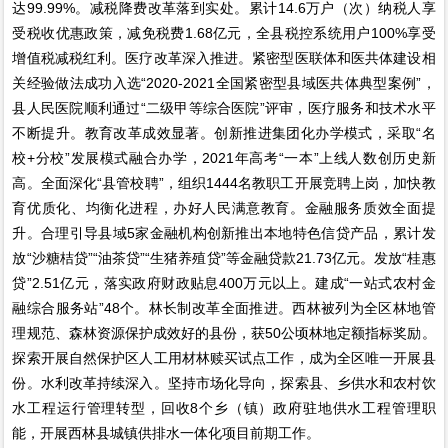
达99.99%。减税降费改革落到实处。累计14.6万户（次）纳税人享
受税收优惠政策，减免税费1.68亿元，全县税控系统用户100%享受
增值税减税红利。医疗改革深入推进。紧密型医联体和医共体建设相
关经验做法成功入选“2020-2021全国紧密型县域医共体典型案例”，
县人民医院顺利通过“二级甲等综合医院”评审，医疗服务和技术水平
不断提升。教育改革成效显著。创新推进集团化办学模式，采取“名
校+分校”发展模式融合办学，2021年高考“一本”上线人数创历史新
高。全面深化“县管校聘”，组织1444名教职工开展竞聘上岗，加快教
育优质化、均衡化进程，办好人民满意教育。金融服务质效全面提
升。合理引导县域5家金融机构创新推出本地特色信贷产品，累计发
放“沙糖桔贷”“油茶贷”“生猪养殖贷”等金融贷款21.73亿元。发放“桂惠
贷”2.51亿元，落实政府财政贴息400万元以上。建成“一站式农村金
融综合服务站”48个。林长制改革全面推进。西林被列为全区林地管
理规范、森林资源保护成效好的县份，获50公顷林地定额指标奖励。
探索开展自然保护区人工用材林赎买试点工作，成为全区唯一开展县
份。水利改革持续深入。坚持市场化导向，探索县、乡供水和农村饮
水工程运行管理转型，回收8个乡（镇）政府驻地供水工程管理职
能，开展西林县城镇供排水一体化项目前期工作。