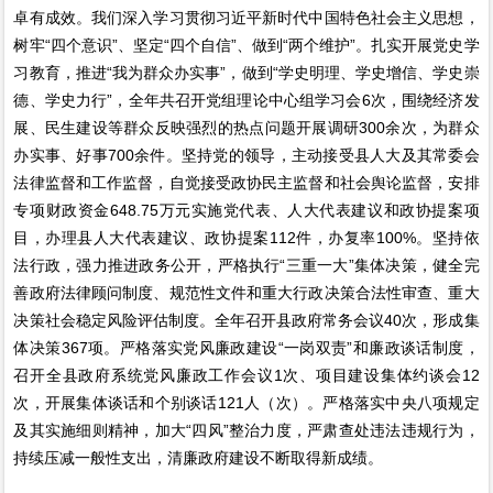
卓有成效。我们深入学习贯彻习近平新时代中国特色社会主义思想，
树牢“四个意识”、坚定“四个自信”、做到“两个维护”。扎实开展党史学
习教育，推进“我为群众办实事”，做到“学史明理、学史增信、学史崇
德、学史力行”，全年共召开党组理论中心组学习会6次，围绕经济发
展、民生建设等群众反映强烈的热点问题开展调研300余次，为群众
办实事、好事700余件。坚持党的领导，主动接受县人大及其常委会
法律监督和工作监督，自觉接受政协民主监督和社会舆论监督，安排
专项财政资金648.75万元实施党代表、人大代表建议和政协提案项
目，办理县人大代表建议、政协提案112件，办复率100%。坚持依
法行政，强力推进政务公开，严格执行“三重一大”集体决策，健全完
善政府法律顾问制度、规范性文件和重大行政决策合法性审查、重大
决策社会稳定风险评估制度。全年召开县政府常务会议40次，形成集
体决策367项。严格落实党风廉政建设“一岗双责”和廉政谈话制度，
召开全县政府系统党风廉政工作会议1次、项目建设集体约谈会12
次，开展集体谈话和个别谈话121人（次）。严格落实中央八项规定
及其实施细则精神，加大“四风”整治力度，严肃查处违法违规行为，
持续压减一般性支出，清廉政府建设不断取得新成绩。