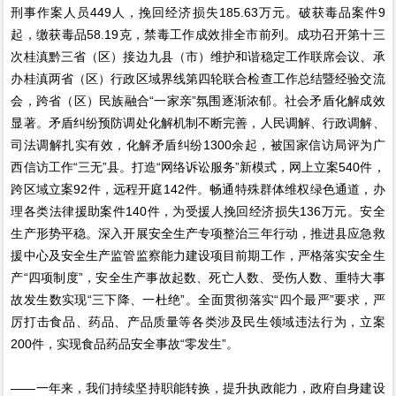
刑事作案人员449人，挽回经济损失185.63万元。破获毒品案件9
起，缴获毒品58.19克，禁毒工作成效排全市前列。成功召开第十三
次桂滇黔三省（区）接边九县（市）维护和谐稳定工作联席会议、承
办桂滇两省（区）行政区域界线第四轮联合检查工作总结暨经验交流
会，跨省（区）民族融合“一家亲”氛围逐渐浓郁。社会矛盾化解成效
显著。矛盾纠纷预防调处化解机制不断完善，人民调解、行政调解、
司法调解扎实有效，化解矛盾纠纷1300余起，被国家信访局评为广
西信访工作“三无”县。打造“网络诉讼服务”新模式，网上立案540件，
跨区域立案92件，远程开庭142件。畅通特殊群体维权绿色通道，办
理各类法律援助案件140件，为受援人挽回经济损失136万元。安全
生产形势平稳。深入开展安全生产专项整治三年行动，推进县应急救
援中心及安全生产监管监察能力建设项目前期工作，严格落实安全生
产“四项制度”，安全生产事故起数、死亡人数、受伤人数、重特大事
故发生数实现“三下降、一杜绝”。全面贯彻落实“四个最严”要求，严
厉打击食品、药品、产品质量等各类涉及民生领域违法行为，立案
200件，实现食品药品安全事故“零发生”。
——一年来，我们持续坚持职能转换，提升执政能力，政府自身建设