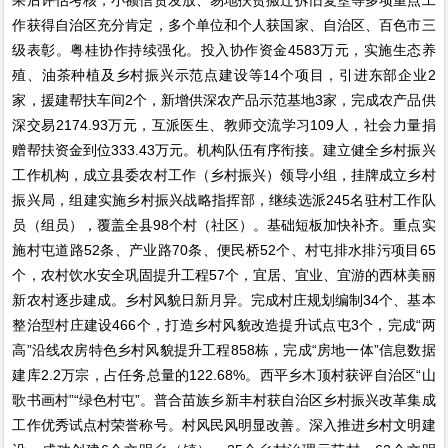
作获得自治区充分肯定，多个单位和个人获国家、自治区、百色市三
级表彰。粤桂协作持续强化。投入协作资金4583万元，实施生态养
殖、油茶种植及乡村振兴示范点建设等14个项目，引进东部企业2
家，援建帮扶车间2个，新增供深农产品示范基地3家，完成农产品供
深交易2174.93万元，互派医生、教师交流学习109人，社会力量捐
赠帮扶资金到位333.43万元。机构队伍有序衔接。建立健全乡村振兴
工作机构，成立县委农村工作（乡村振兴）领导小组，挂牌成立乡村
振兴局，组建实施乡村振兴战略指挥部，继续选派245名驻村工作队
员（组员），覆盖全县98个村（社区）。基础短板加快补齐。重点实
施村屯道路52条、产业路70条、便民桥52个、村屯排水排污项目65
个，农村饮水安全巩固提升工程57个，宜居、宜业、宜游的西林美丽
新农村逐步建成。乡村风貌日新月异。完成村庄规划编制34个、基本
整治型村庄建设466个，打造乡村风貌改造提升试点屯3个，完成“两
高”沿线农房特色乡村风貌提升工程858栋，完成“房地一体”信息数据
建库2.2万宗，占任务总量的122.68%。西平乡木顶村获评自治区“山
歌书画村”“绿色村屯”。普合苗族乡新丰村获自治区乡村振兴改革集成
工作优秀试点村荣誉称号。村风民风明显改善。深入推进乡村文明建