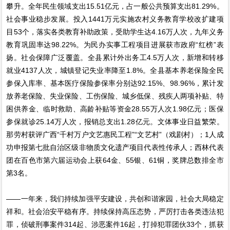
攀升。全年民生领域支出15.51亿元，占一般公共预算支出81.29%。
社会事业稳步发展。投入1441万元实施农村义务教育学校改扩建项
目53个，落实各类教育补助政策，受助学生达4.16万人次，九年义务
教育巩固率达98.22%。为民办实事工程项目进展获市政府“红榜”表
扬。社会保障广泛覆盖。全县累计外出务工4.5万人次，新增和转移
就业4137人次，城镇登记失业率降至1.8%。全县基本养老保险全民
参保入库率、基本医疗保险参保率分别达92.15%、98.96%，累计发
放养老保险、失业保险、工伤保险、城乡低保、残疾人两项补贴、特
困供养金、临时救助、高龄补贴等资金28.55万人次1.98亿元；医保
参保就诊25.14万人次，报销总支出1.28亿元。文体事业日益繁荣。
那劳村获评广西“千村万户文艺惠民工程”“文艺村”（戏剧村）；1人成
功申报第七批自治区级非物质文化遗产项目代表性传承人；西林代表
团在百色市第六届运动会上获64金、55银、61铜，奖牌总数排全市
第3名。
——一年来，我们持续加强平安建设，共创和谐家园，社会大局稳定
祥和。社会治安平稳有序。持续保持高压态势，严厉打击各类违法犯
罪，侦破刑事案件314起、涉恶案件16起，打掉犯罪团伙33个，抓获