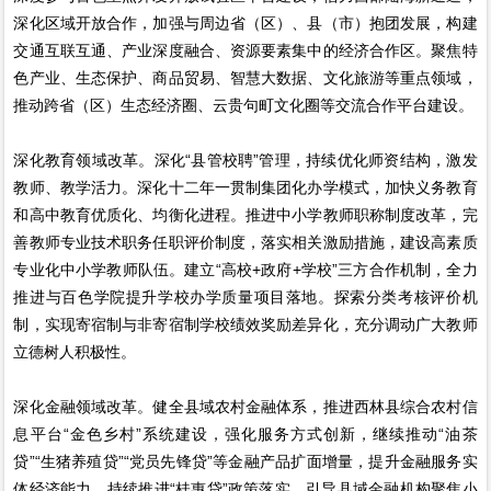
深化区域开放合作，加强与周边省（区）、县（市）抱团发展，构建
交通互联互通、产业深度融合、资源要素集中的经济合作区。聚焦特
色产业、生态保护、商品贸易、智慧大数据、文化旅游等重点领域，
推动跨省（区）生态经济圈、云贵句町文化圈等交流合作平台建设。
深化教育领域改革。深化“县管校聘”管理，持续优化师资结构，激发
教师、教学活力。深化十二年一贯制集团化办学模式，加快义务教育
和高中教育优质化、均衡化进程。推进中小学教师职称制度改革，完
善教师专业技术职务任职评价制度，落实相关激励措施，建设高素质
专业化中小学教师队伍。建立“高校+政府+学校”三方合作机制，全力
推进与百色学院提升学校办学质量项目落地。探索分类考核评价机
制，实现寄宿制与非寄宿制学校绩效奖励差异化，充分调动广大教师
立德树人积极性。
深化金融领域改革。健全县域农村金融体系，推进西林县综合农村信
息平台“金色乡村”系统建设，强化服务方式创新，继续推动“油茶
贷”“生猪养殖贷”“党员先锋贷”等金融产品扩面增量，提升金融服务实
体经济能力。持续推进“桂惠贷”政策落实，引导县域金融机构聚焦小