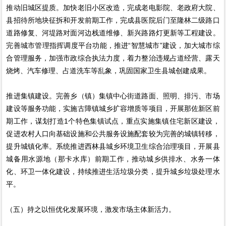
推动旧城区提质。加快老旧小区改造，完成老电影院、老政府大院、
县招待所地块征拆和开发前期工作，完成县医院后门至隆林二级路口
道路修复、河堤路对面河边栈道维修、新兴路路灯更新等工程建设。
完善城市管理指挥调度平台功能，推进“智慧城市”建设，加大城市综
合管理服务，加强市政综合执法力度，着力整治违规占道经营、露天
烧烤、汽车修理、占道洗车等乱象，巩固国家卫生县城创建成果。
推进集镇建设。完善乡（镇）集镇中心街道路面、照明、排污、市场
建设等服务功能，实施古障镇城乡扩容增质等项目，开展那佐新区前
期工作，谋划打造1个特色集镇试点，重点实施集镇住宅新区建设，
促进农村人口向基础设施和公共服务设施配套较为完善的城镇转移，
提升城镇化率。系统推进西林县城乡环境卫生综合治理项目，开展县
城备用水源地（那卡水库）前期工作，推动城乡供排水、水务一体
化、环卫一体化建设，持续推进生活垃圾分类，提升城乡垃圾处理水
平。
（五）持之以恒优化发展环境，激发市场主体新活力。