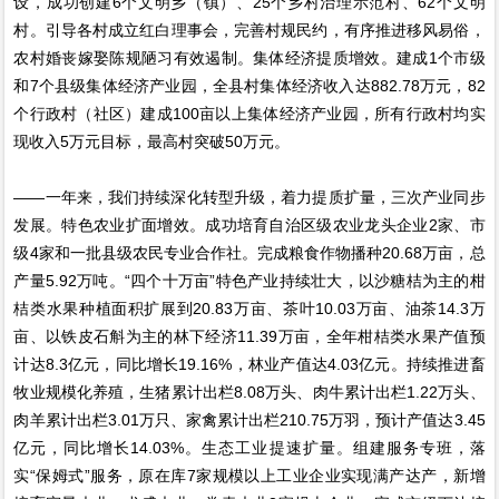
设，成功创建6个文明乡（镇）、25个乡村治理示范村、62个文明
村。引导各村成立红白理事会，完善村规民约，有序推进移风易俗，
农村婚丧嫁娶陈规陋习有效遏制。集体经济提质增效。建成1个市级
和7个县级集体经济产业园，全县村集体经济收入达882.78万元，82
个行政村（社区）建成100亩以上集体经济产业园，所有行政村均实
现收入5万元目标，最高村突破50万元。
——一年来，我们持续深化转型升级，着力提质扩量，三次产业同步
发展。特色农业扩面增效。成功培育自治区级农业龙头企业2家、市
级4家和一批县级农民专业合作社。完成粮食作物播种20.68万亩，总
产量5.92万吨。“四个十万亩”特色产业持续壮大，以沙糖桔为主的柑
桔类水果种植面积扩展到20.83万亩、茶叶10.03万亩、油茶14.3万
亩、以铁皮石斛为主的林下经济11.39万亩，全年柑桔类水果产值预
计达8.3亿元，同比增长19.16%，林业产值达4.03亿元。持续推进畜
牧业规模化养殖，生猪累计出栏8.08万头、肉牛累计出栏1.22万头、
肉羊累计出栏3.01万只、家禽累计出栏210.75万羽，预计产值达3.45
亿元，同比增长14.03%。生态工业提速扩量。组建服务专班，落
实“保姆式”服务，原在库7家规模以上工业企业实现满产达产，新增