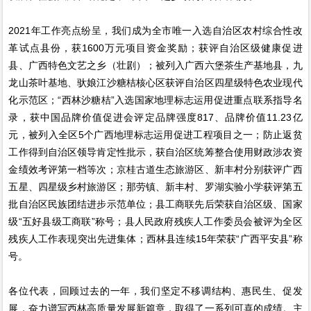
2021年工作亮点纷呈，我们成为全市唯一入选自治区农村综合性改
革试点县份，获1600万元项目资金奖励；获评自治区级健康促进
县、广西特色文艺之乡（壮剧）；被列入广西六堡茶生产基地县，九
龙山茶叶基地、驮娘江沙糖桔核心区获评自治区四星级特色农业现代
化示范区；“西林沙糖桔”入选国家地理标志运用促进重点联系指导名
录，获中国品牌价值促进会评定品牌强度817、品牌价值11.23亿
元，被列入全区5个广西地理标志运用促进工程项目之一；防止返贫
工作得到自治区领导肯定性批示，获自治区统筹整合使用财政涉农资
金绩效考评第一档等次；京桂古道生态旅游区、新丰村分别获评广西
五星、四星级乡村旅游区；那劳镇、新丰村、罗湖实验小学获评第五
批自治区民族团结进步示范单位；县工商联先后荣获自治区级、国家
级“五好县级工商联”称号；县人民政府残疾人工作委员会被评为全区
残疾人工作表现突出先进集体；西林县连续15年荣获“广西平安县”称
号。
各位代表，回顾过去的一年，我们坚定不移调结构、惠民生、促发
展，奋力谱写西林高质量发展新篇章，取得了一系列可喜的成绩。主