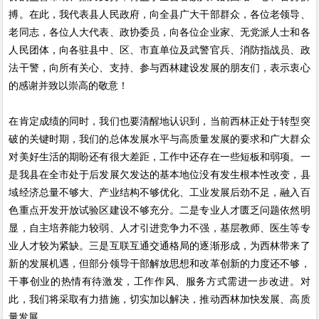
搏。在此，我代表县人民政府，向全县广大干部群众，各位老领导、
老同志，各位人大代表、政协委员，向各位企业家、无党派人士和各
人民团体，向各驻县中、区、市直单位及武警官兵、消防指战员、政
法干警，向所有关心、支持、参与西林建设发展的朋友们，表示衷心
的感谢并致以崇高的敬意！
在肯定成绩的同时，我们也要清醒地认识到，当前西林正处于转型突
破的关键时期，我们的总体发展水平与高质量发展的要求和广大群众
对美好生活的期盼还有很大差距，工作中还存在一些短板和弱项。一
是我县在全市处于后发展欠发达的基本地位没有发生根本性改变，县
域经济总量不够大、产业结构不够优化、工业发展后劲不足，融入百
色重点开发开放试验区建设不够充分。二是专业人才匮乏问题依然明
显，自主培养能力较弱、人才引进竞争力不强，基层教师、医生等专
业人才较为紧缺。三是互联互通交通格局的逐渐形成，为西林带来了
新的发展机遇，但部分领导干部解放思想和改革创新的力度还不够，
干事创业的热情有待激发，工作作风、服务方式需进一步改进。对
此，我们将采取有力措施，切实加以解决，推动西林加快发展、高质
量发展。