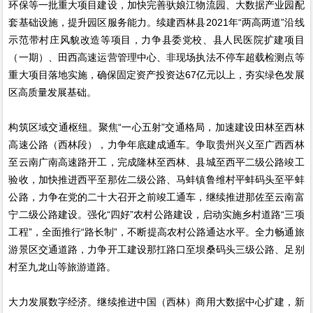
环保等一批重大项目建设，加快完善驮娘江物流园、大数据产业园配
套基础设施，提升园区服务能力。续建西林县2021年“两高两道”沿线
示范带村庄风貌改造等项目，力争县委党校、县人民医院扩建项目
（一期）、田西高速运营管理中心、非现场执法不停车超载检测点等
重大项目落地实施，确保固定资产投资达67亿元以上，夯实绿色发展
区高质量发展基础。
构筑区域交通枢纽。聚焦“一心五射”交通格局，加速建设田林至西林
高速公路（西林段），力争年底建成通车。争取贵州兴义至广西西林
至云南广南高速路开工，完成隆林至西林、县城至西平二级公路竣工
验收，加快推进西平至那佐二级公路、马蚌镇鲁维村平蚌码头至平蚌
公路，力争在党的二十大召开之前竣工通车，继续推进那佐至云南富
宁二级公路建设。强化“四好”农村公路建设，启动实施乡村道路“三项
工程”，全面推行“路长制”，不断提高农村公路通达水平。全力畅通旅
游景区交通道路，力争开工建设那扛路口至坝桑码头三级公路、足别
村至九龙山等旅游道路。
大力发展数字经济。继续推进中国（西林）商用大数据中心扩建，新