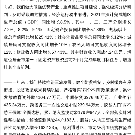
向好。我们做大做强优势产业，重点推进项目建设，强化经济分析研
判，及时采取调控措施，经济运行稳中有进。2021年预计完成地区
生产总值（GDP）同比增长8.5%，其中一、二、三产分别增长
7.2%、8.2%、9.1%；固定资产投资同比增长57.39%；规模以上工
业总产值同比增长25.41%；社会消费品零售总额同比增长12%；城
镇居民可支配收入同比增长10%；农民人均可支配收入同比增长
12%；财政收入同比增长57.43%。其中财政收入完成4.24亿元，增
速位居全市第一；固定资产投资提前2个月完成年度目标任务，增速
排名全市前列。
——一年来，我们持续推进三农发展，健全防贫机制，乡村振兴有序
衔接。脱贫攻坚成果持续巩固。严格落实“四个不摘”政策要求，累计
发放教育资补助4104.77万元、小额信贷3976.48万元、产业奖补
435.24万元、跨省务工一次性交通补贴239.94万元，脱贫人口“两不
愁三保障”全面达标。累计纳入监测对象179户647人，全部落实针对
性帮扶措施，解除监测风险44户183人，脱贫户人均工资性与生产经
营性两项收入增长1622.33元。顺利通过区、市两级巩固脱贫攻坚成
果后评估考核，小额信贷发放、易地扶贫搬迁拆旧复垦等多项重点工