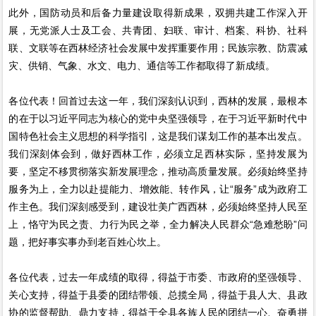
此外，国防动员和后备力量建设取得新成果，双拥共建工作深入开
展，无党派人士及工会、共青团、妇联、审计、档案、科协、社科
联、文联等在西林经济社会发展中发挥重要作用；民族宗教、防震减
灾、供销、气象、水文、电力、通信等工作都取得了新成绩。
各位代表！回首过去这一年，我们深刻认识到，西林的发展，最根本
的在于以习近平同志为核心的党中央坚强领导，在于习近平新时代中
国特色社会主义思想的科学指引，这是我们谋划工作的基本出发点。
我们深刻体会到，做好西林工作，必须立足西林实际，坚持发展为
要，坚定不移贯彻落实新发展理念，推动高质量发展。必须始终坚持
服务为上，全力以赴提能力、增效能、转作风，让“服务”成为政府工
作主色。我们深刻感受到，建设壮美广西西林，必须始终坚持人民至
上，恪守为民之责、力行为民之举，全力解决人民群众“急难愁盼”问
题，把好事实事办到老百姓心坎上。
各位代表，过去一年成绩的取得，得益于市委、市政府的坚强领导、
关心支持，得益于县委的团结带领、总揽全局，得益于县人大、县政
协的监督帮助、鼎力支持，得益于全县各族人民的团结一心、奋勇拼