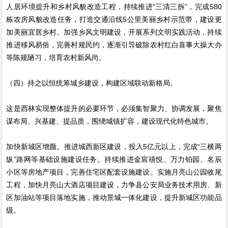
人居环境提升和乡村风貌改造工程，持续推进“三清三拆”，完成580
栋农房风貌改造任务，打造交通沿线5公里美丽乡村示范带，建设更
加美丽宜居乡村。加强乡风文明建设，开展系列文明实践活动，持续
推进移风易俗，完善村规民约，逐渐引导破除农村红白喜事大操大办
等陈规陋习，培育农村新风尚。
（四）持之以恒统筹城乡建设，构建区域联动新格局。
这是西林实现整体提升的必要环节，必须集智聚力、协调发展，聚焦
谋布局、兴基建、提品质，围绕城镇扩容，建设现代化特色城市。
加快新城区增颜。推进城西新区建设，投入5亿元以上，完成“三横两
纵”路网等基础设施建设任务。持续推进金宸禧悦、万力铂园、名辰
小区等房地产项目，完善住宅区配套设施建设。实施月亮山公园收尾
工程，加快月亮山大酒店项目建设，力争县公安局业务技术用房、新
区加油站等项目落地实施，推动景城一体化建设，提升新城区功能品
级。