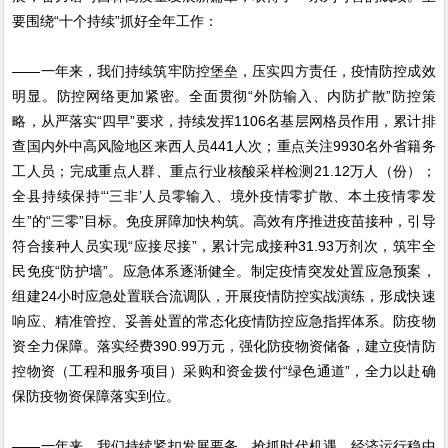
要围绕“十个持续”抓好全年工作：
——一年来，我们持续筑牢防控堡垒，压实四方责任，疫情防控成效
明显。防控网络更加紧密。全面贯彻“外防输入、内防扩散”防控策
略，从严落实“四早”要求，持续发挥1106名基层网格员作用，累计排
查国内外中高风险地区来西人员441人次；重点关注9930名外省籍务
工人员；完成重点人群、重点行业核酸采样检测21.12万人（份）；
全县持续保持“‘三非’人员零输入、境外疫情零扩散、本土疫情零发
生”的“三零”目标。免疫屏障加快构筑。高效有序推进疫苗接种，引导
符合接种人员实现“应接尽接”，累计完成接种31.93万剂次，筑牢全
民免疫“防护墙”。应急体系逐渐健全。制定疫情突发处置应急预案，
组建24小时应急处置联合流调队，开展疫情防控实战演练，形成快速
响应、精准管控、妥善处置的常态化疫情防控应急指挥体系。防疫物
资全力保障。落实经费390.99万元，强化防疫物资储备，建立疫情防
控物资（工程和服务项目）采购和资金拨付“绿色通道”，全力以赴确
保防疫物资保障落实到位。
——一年来，我们持续紧扣发展要务，抢抓时代机遇，经济运行稳中