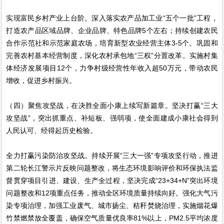
实现富民乡村产业上台阶。深入落实农产品加工业“五个一批”工程，
打造农产品区域品牌、企业品牌、特色品牌5个左右；持续创建农民
合作示范社和示范家庭农场，培育新型农业经营主体3-5个。巩固和
完善农村基本经营制度，深化农村承包地“三权”分置改革。实施村集
体经济发展项目12个，力争村级经营性年收入超50万元，带动农民
增收，促进乡村振兴。
（四）聚焦攻坚战，在决胜全面小康上续写新篇章。坚决打赢“三大
攻坚战”，突出抓重点、补短板、强弱项，使全面建成小康社会得到
人民认可、经得起历史检验。
全力打赢污染防治攻坚战。持续开展“三大一强”专项攻坚行动，推进
第二轮长江警示片反映问题整改，将生态环境影响评价和环保执法监
督贯穿项目引进、建设、生产全过程，坚决完成“23+34+N”突出环境
问题整改和12项重点任务，推动全区环境质量持续向好。强化大气污
染专项治理，加强工业废气、城市扬尘、秸秆焚烧治理，实施烟花爆
竹禁燃禁放全覆盖，确保空气质量优良率81%以上，PM2.5平均浓度