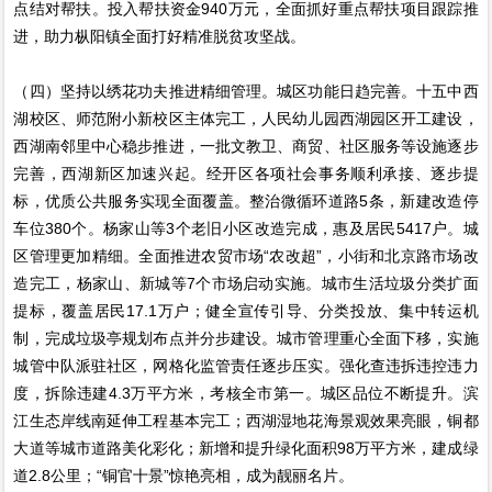
点结对帮扶。投入帮扶资金940万元，全面抓好重点帮扶项目跟踪推
进，助力枞阳镇全面打好精准脱贫攻坚战。
（四）坚持以绣花功夫推进精细管理。城区功能日趋完善。十五中西
湖校区、师范附小新校区主体完工，人民幼儿园西湖园区开工建设，
西湖南邻里中心稳步推进，一批文教卫、商贸、社区服务等设施逐步
完善，西湖新区加速兴起。经开区各项社会事务顺利承接、逐步提
标，优质公共服务实现全面覆盖。整治微循环道路5条，新建改造停
车位380个。杨家山等3个老旧小区改造完成，惠及居民5417户。城
区管理更加精细。全面推进农贸市场“农改超”，小街和北京路市场改
造完工，杨家山、新城等7个市场启动实施。城市生活垃圾分类扩面
提标，覆盖居民17.1万户；健全宣传引导、分类投放、集中转运机
制，完成垃圾亭规划布点并分步建设。城市管理重心全面下移，实施
城管中队派驻社区，网格化监管责任逐步压实。强化查违拆违控违力
度，拆除违建4.3万平方米，考核全市第一。城区品位不断提升。滨
江生态岸线南延伸工程基本完工；西湖湿地花海景观效果亮眼，铜都
大道等城市道路美化彩化；新增和提升绿化面积98万平方米，建成绿
道2.8公里；“铜官十景”惊艳亮相，成为靓丽名片。