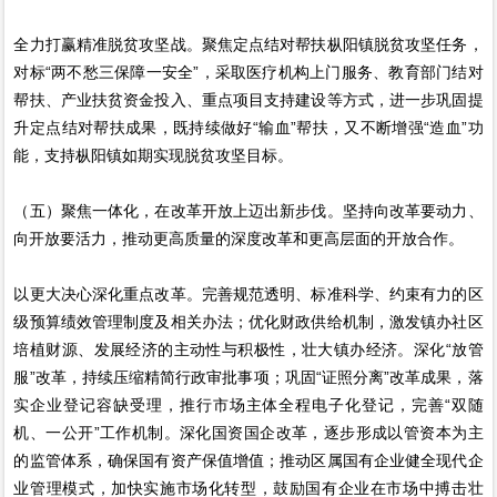
全力打赢精准脱贫攻坚战。聚焦定点结对帮扶枞阳镇脱贫攻坚任务，
对标“两不愁三保障一安全”，采取医疗机构上门服务、教育部门结对
帮扶、产业扶贫资金投入、重点项目支持建设等方式，进一步巩固提
升定点结对帮扶成果，既持续做好“输血”帮扶，又不断增强“造血”功
能，支持枞阳镇如期实现脱贫攻坚目标。
（五）聚焦一体化，在改革开放上迈出新步伐。坚持向改革要动力、
向开放要活力，推动更高质量的深度改革和更高层面的开放合作。
以更大决心深化重点改革。完善规范透明、标准科学、约束有力的区
级预算绩效管理制度及相关办法；优化财政供给机制，激发镇办社区
培植财源、发展经济的主动性与积极性，壮大镇办经济。深化“放管
服”改革，持续压缩精简行政审批事项；巩固“证照分离”改革成果，落
实企业登记容缺受理，推行市场主体全程电子化登记，完善“双随
机、一公开”工作机制。深化国资国企改革，逐步形成以管资本为主
的监管体系，确保国有资产保值增值；推动区属国有企业健全现代企
业管理模式，加快实施市场化转型，鼓励国有企业在市场中搏击壮