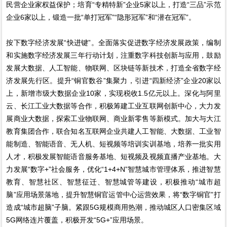
民营企业家权益保护；培育“专精特新”企业5家以上，打造“三品”示范
企业6家以上，锻造一批“单打冠军”“隐形冠军”和“潜在冠军”。
按下数字经济发展“快进键”。全面落实促进数字经济发展政策，编制
和实施数字经济发展三年行动计划，注重数字科技创新与应用，鼓励
发展大数据、人工智能、物联网、区块链等新技术，打造全省数字经
济发展先行区。提升“铜官数谷”集聚力，引进“四新经济”企业20家以
上，新增市级大数据企业10家，实现税收1.5亿元以上。深化与阿里
云、长江工业大数据等合作，积极筹建工业互联网创新中心，大力发
展商业大数据，探索工业物联网、商业新零售等新模式。加大与大江
教育集团合作，联合知名互联网企业共建人工智能、大数据、工业智
能制造、智能语音、无人机、短视频等培训实训基地，培养一批实用
人才，积极发展智能语音服务基地、短视频及视频直播产业基地。大
力发展“数字+”社会服务，优化“1+4+N”智慧城市管理体系，推进智慧
教育、智慧社区、智慧征迁、智慧城管等建设，积极推动“城市超
脑”应用场景落地，提升智慧铜官运管中心运营效果，将“数字铜官”打
造成“城市超脑”子脑。紧跟5G规模商用热潮，推动城区人口密集区域
5G网络连片覆盖，积极开发“5G+”应用场景。