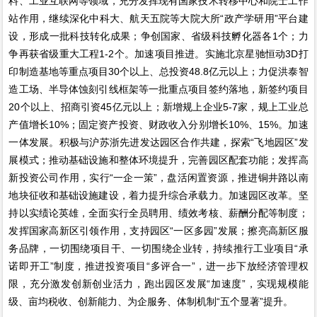
料、工业互联网等领域，充分发挥现有国家技术转移中心和院士工作
站作用，继续深化中科大、航天五院等大院大所“政产学研用”平台建
设，形成一批科技转化成果；争创国家、省级科技孵化器各1个；力
争再获省级重大工程1-2个。加速项目推进。实施北京星驰恒动3D打
印制造基地等重点项目30个以上、总投资48.8亿元以上；力促洪泰智
造工场、半导体蚀刻引线框架等一批重点项目签约落地，新签约项目
20个以上、招商引资45亿元以上；新增规上企业5-7家，规上工业总
产值增长10%；固定资产投资、财政收入分别增长10%、15%。加速
一体发展。积极与沪苏浙先进发达园区合作共建，探索“飞地园区”发
展模式；推动基础设施和整体环境提升，完善园区配套功能；发挥高
新投资公司作用，实行“一企一策”，盘活闲置资源，推进铜井路以南
地块征收和基础设施建设，着力提升综合承载力。加速园区改革。坚
持以实绩论英雄，全面实行全员聘用、绩效考核、薪酬分配等制度；
发挥国家高新区引领作用，支持园区“一区多园”发展；擦亮高新区服
务品牌，一切围绕项目干、一切围绕企业转，持续推行工业项目“承
诺即开工”制度，推进投资项目“多评合一”，进一步下放经济管理权
限，充分激发创新创业活力，跑出园区发展“加速度”，实现规模能
级、亩均税收、创新能力、为企服务、体制机制“五个显著”提升。