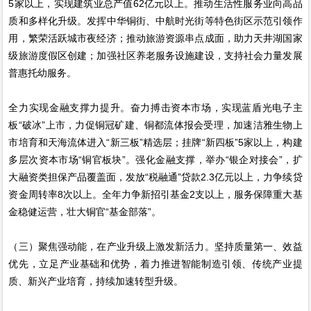
5家以上，实现建筑业总产值62亿元以上。推动生活性服务业向高品
质和多样化升级。发挥中华铜街、中航时光街等特色街区示范引领作
用，繁荣活跃城市夜经济；推动旅游资源串点成面，助力天井湖国家
级旅游度假区创建；加强社区养老服务设施建设，支持社会力量发展
普惠托幼服务。
全力实现金融支撑力提升。奋力搏击资本市场，实现蓝盾光电子主
板“破冰”上市，力促铜冠矿建、铜都流体报会受理，加速洁雅生物上
市培育和天海流体进入“新三板”精选层；挂牌“新四板”5家以上，构建
多层次资本市场“铜官板块”。强化金融支撑，举办“银企对接会”，扩
大融资类担保产品覆盖面，发放“税融通”贷款2.3亿元以上，力争续贷
资金周转率8次以上。全年力争新招引基金2支以上，服务保障重大基
金稳健运营，壮大铜官“基金部落”。
（三）聚焦强动能，在产业升级上激发新活力。坚持质量第一、效益
优先，立足产业基础和优势，着力推进智能制造引领、传统产业提
质、新兴产业培育，持续加速转型升级。