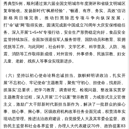
秀典型5例，顺利通过第六届全国文明城市年度测评和省级文明城区
复审验收。发扬新时代“枫桥经验”，“畅通、有序、务实、高效”信访
新格局日臻完善。推动扫黑除恶专项斗争向纵深发展，
打“伞”破“网”取得实效。圆满完成新中国成立70周年大庆安保维稳任
务。深入开展“1+5+N”专项行动，安全生产形势稳定向好，食品安全
监管持续加压。全面加强退役军人服务管理、国防动员和教育、双拥
优抚等工作。与此同时，社会科学、文学艺术、科学普及、人防、地
震、消防等工作取得新成绩，对外宣传、外事侨务、民族宗教、妇女
儿童、老龄、残疾人等事业实现新进步。
（六）坚持以初心使命诠释忠诚担当。旗帜鲜明讲政治，扎实开
展“不忘初心、牢记使命”主题教育，聚焦“守初心、担使命，找差距、
抓落实”总要求，把学习教育、调查研究、检视问题、整改落实贯穿
主题教育全过程，深入开展“三个以案”警示教育，力戒形式主义官僚
主义，激励广大干部新时代新担当新作为，解决了一批群众的操心
事、烦心事、揪心事。区级政府机构改革任务全面完成，权责清单实
现动态管理。推进法治政府建设，自觉接受人大及其常委会监督、政
协民主监督和社会各界监督，办理人大代表建议70件、政协提案83