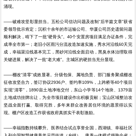
涌现。
——破难攻坚彰显担当。五松公司信访问题及改制“后半篇文章”获省
委领导批示肯定；沉积十余年的市运输公司、华厦公司历史遗留问题
顺利解决，啃下了一批“硬骨头”。40个安置房项目满足办证条件，完
成率全市第一；老旧小区雨污分流改造加速实施，秀水河沿线60天完
成，幸福渠沿线基本完工，黑砂河沿线全面启动，黑臭水体治理取得
关键进展，解决了一批“老大难”。主城区的硬担当充分显现。
——棚改“清零”成效显著。分级包保、属地负责、部门服务聚成棚改
征收攻坚合力，签订协议2936户、签约率109%，上跨桥等40个项目
实现“清零”，1890亩土地净地交付，东山小学等14个地块、1379亩
土地成功挂牌出让，为全市项目建设作出积极贡献；宝山区域整治攻
坚战全面打赢、取得完胜，多年来群众改善居住环境的愿景得以实
现。棚户区改造工作获省政府真抓实干表彰激励。
——幸福指数持续攀升。医养结合试点享誉全国，西湖镇、幸福社区
入列全国智慧健康养老示范街道（乡镇），康养一体模式领跑全省；