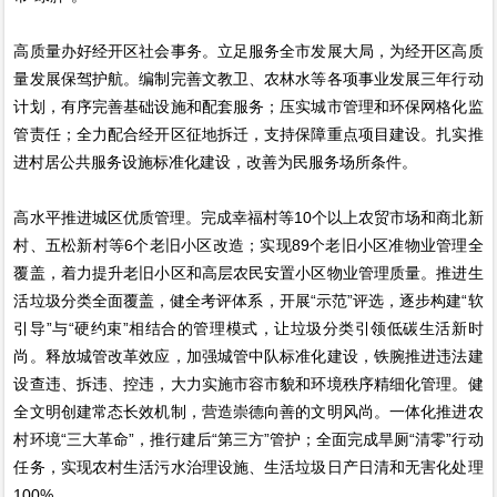
高质量办好经开区社会事务。立足服务全市发展大局，为经开区高质
量发展保驾护航。编制完善文教卫、农林水等各项事业发展三年行动
计划，有序完善基础设施和配套服务；压实城市管理和环保网格化监
管责任；全力配合经开区征地拆迁，支持保障重点项目建设。扎实推
进村居公共服务设施标准化建设，改善为民服务场所条件。
高水平推进城区优质管理。完成幸福村等10个以上农贸市场和商北新
村、五松新村等6个老旧小区改造；实现89个老旧小区准物业管理全
覆盖，着力提升老旧小区和高层农民安置小区物业管理质量。推进生
活垃圾分类全面覆盖，健全考评体系，开展“示范”评选，逐步构建“软
引导”与“硬约束”相结合的管理模式，让垃圾分类引领低碳生活新时
尚。释放城管改革效应，加强城管中队标准化建设，铁腕推进违法建
设查违、拆违、控违，大力实施市容市貌和环境秩序精细化管理。健
全文明创建常态长效机制，营造崇德向善的文明风尚。一体化推进农
村环境“三大革命”，推行建后“第三方”管护；全面完成旱厕“清零”行动
任务，实现农村生活污水治理设施、生活垃圾日产日清和无害化处理
100%。