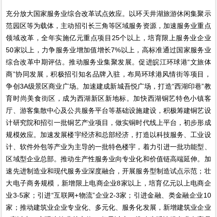
充分放大国家服务业综合改革试点效应。以环天井湖旅游休闲集聚示
范园区等为载体，主动招引长三角等区域服务资源，加速服务业重点
领域改革，全年实施亿元重点项目25个以上，培育限上服务业企业
50家以上，力争服务业增加值增长7%以上，高标准通过国家服务业
综合改革中期评估。推动服务业集聚发展。促进皖江环球港“文旅体
商”协同发展，积极招引知名品牌入驻，布局环球港风情街等项目，
争创3A级景区商业广场。加速建成新城吾悦广场，打造“西湖印巷”教
育时尚美食街区，成为西湖新区新地标。加快西湖铜艺特色小镇客
厅、游客集散中心及公共服务平台等基础设施建设，积极筹建铜艺设
计研究院和招引一批铜艺产业项目，做实铜时代线上平台，初步形成
规模效应。加速发展楼宇经济和总部经济，打造以科技服务、工业设
计、软件外包等产业为主导的一批特色楼宇，着力引进一批功能型、
区域型企业总部。推动生产性服务业向专业化和价值链高端延伸。加
速先进制造业和现代服务业深度融合，开展服务型制造试点示范；壮
大电子商务规模，新增限上电商企业8家以上，培育亿元以上电商企
业3-5家；引进“互联网+物流”企业2-3家；引进金融、类金融企业10
家；推动建筑业企业专业化、多元化、服务化发展，新增建筑业企业