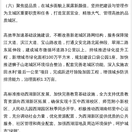
（六）聚焦提品质，在城乡面貌上展露新颜值。坚持把建设与管理作
为主城区重要职责和任务，打造宜居宜业、精致大气、管理高效的品
质城区。
高效率加速基础设施建设。不断改善新老城区路网结构，服务保障陵
江大道、滨江大道、宝山路改造，打通义安北路北延伸段、翠湖二路
东延伸段，建成城市微循环道路3公里以上。持续推进绿化提升工
程，新增城市绿化面积100万平方米，规划建设口袋公园1座。加快
推进狮子山老城区环境综合整治，配套完善老城区功能。深入实施农
田水利“最后一公里”项目，完成跃进圩除险加固工程，增强城乡防洪
排涝能力，治理面积1.3万亩。
高标准推动西湖新区发展。加快完善教育基础设施，全力支持优质教
育资源向西湖新区拓展，确保实现十五中西湖校区、师范附小新校
区、人民幼儿园西湖园区秋季同步开学。积极推动西湖南邻里中心运
营，充分调动社会力量，优化资源配置，为西湖新区提供优质的公共
服务、社区管理和商业配套。加强西湖湿地及周边环境保护，呵护城
市“绿肺”。