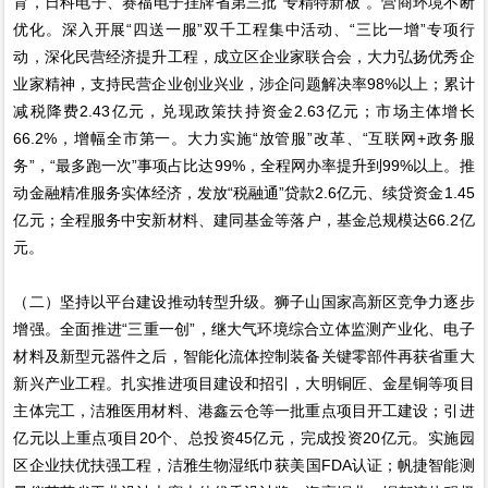
育，日科电子、赛福电子挂牌省第三批“专精特新板”。营商环境不断
优化。深入开展“四送一服”双千工程集中活动、“三比一增”专项行
动，深化民营经济提升工程，成立区企业家联合会，大力弘扬优秀企
业家精神，支持民营企业创业兴业，涉企问题解决率98%以上；累计
减税降费2.43亿元，兑现政策扶持资金2.63亿元；市场主体增长
66.2%，增幅全市第一。大力实施“放管服”改革、“互联网+政务服
务”，“最多跑一次”事项占比达99%，全程网办率提升到99%以上。推
动金融精准服务实体经济，发放“税融通”贷款2.6亿元、续贷资金1.45
亿元；全程服务中安新材料、建同基金等落户，基金总规模达66.2亿
元。
（二）坚持以平台建设推动转型升级。狮子山国家高新区竞争力逐步
增强。全面推进“三重一创”，继大气环境综合立体监测产业化、电子
材料及新型元器件之后，智能化流体控制装备关键零部件再获省重大
新兴产业工程。扎实推进项目建设和招引，大明铜匠、金星铜等项目
主体完工，洁雅医用材料、港鑫云仓等一批重点项目开工建设；引进
亿元以上重点项目20个、总投资45亿元，完成投资20亿元。实施园
区企业扶优扶强工程，洁雅生物湿纸巾获美国FDA认证；帆捷智能测