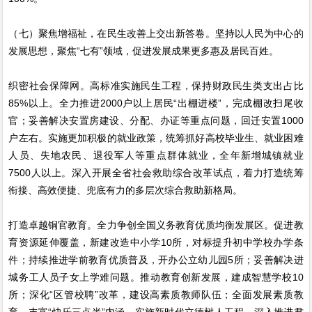
（七）聚焦增福祉，在民生改善上交出新答卷。坚持以人民为中心的
发展思想，聚焦“七有”领域，促进发展成果更多惠及居民百姓。
织密社会保障网。高标准实施民生工程，保持财政民生类支出占比
85%以上。全力推进2000户以上居民“出棚进楼”，完成棚改扫尾收
官；妥善解决安置房建设、分配、办证等重点问题，回迁安置1000
户左右。实施更加积极的就业政策，统筹抓好高校毕业生、就业困难
人员、失地农民、退役军人等重点群体就业，全年新增城镇就业
7500人以上。深入开展全省社会救助综合改革试点，着力打造统筹
衔接、高效便捷、兜底有力的多层次综合救助新格局。
打造卓越铜官教育。全力争创全国义务教育优质均衡发展区。促进教
育资源延伸覆盖，新建改造中小学10所，对标提升初中学校办学条
件；持续推进学前教育优质普及，开办公立幼儿园5所；妥善解决进
城务工人员子女上学难问题。推动教育创新发展，建成智慧学校10
所；深化“区管校聘”改革，建设高素质教师队伍；全面发展素质教
育，丰富“快乐三点半”内涵。实施新时代立德树人工程，深入推进君