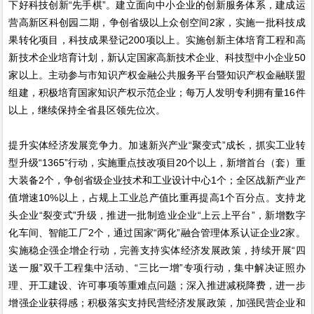
下好科技创新“先手棋”。建立面向中小企业的创新服务体系，建成运
营高新区科创园二期，争创省级以上众创空间2家，实施一批科技成
果转化项目，科技成果登记200项以上。实施创新主体培育工程和高
新技术企业培育计划，新认定国家高新技术企业、科技型中小企业50
家以上。主动参与市知识产权金融公共服务平台暨知识产权金融联盟
组建，积极培育国家知识产权示范企业；每万人发明专利拥有量16件
以上，继续保持全省县区领先位次。
提升实体经济发展竞争力。加速新兴产业“聚变式”成长，抓实工业转
型升级“1365”行动，实施重点技改项目20个以上，新增首台（套）重
大装备2个，争创省级企业技术和工业设计中心1个；全区战新产业产
值增速10%以上，占规上工业总产值比重再提高1个百分点。支持龙
头企业“裂变式”升级，推进一批制造业企业“上云上平台”，新增数字
化车间、智能工厂2个，通过国家“两化”融合管理体系认证企业2家。
实施稳企强企增企行动，完善支持实体经济发展政策，持续开展“四
送一服”双千工程集中活动、“三比一增”专项行动，集中解决证照办
理、开工建设、许可事项等重难点问题；深入推进减税降费，进一步
增强企业获得感；积极落实支持民营经济发展政策，加强民营企业和