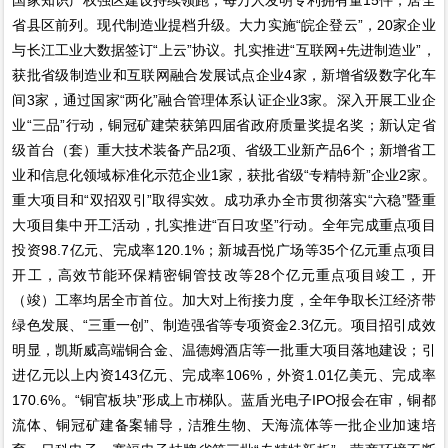
省县区前列。现代制造业提档升级。大力实施“皖企登云”，20家企业
与长江工业大数据签订“上云”协议。扎实推进“互联网+先进制造业”，
获批省级制造业和互联网融合发展试点企业4家，新增省级数字化车
间3家，通过国家“两化”融合管理体系认证企业3家。深入开展工业企
业“三品”行动，铜冠矿建荣获第四届省政府质量奖提名奖；新认定省
级首台（套）重大技术装备产品2项、省级工业新产品6个；新增省工
业和信息化领域标准化示范企业1家，获批省级“专精特新”企业2家。
重大项目和“双招双引”取得实效。成功承办全市贯彻落实“六稳”暨重
大项目集中开工活动，扎实推进“百日攻坚”行动。全年完成重点项目
投资98.7亿元、完成率120.1%；新城吾悦广场等35个亿元重点项目
开工，高效节能环保精密铜管技改等28个亿元重点项目竣工，开
（竣）工率均居全市首位。加大对上衔接力度，全年争取长江经济带
绿色发展、“三重一创”、制造强省等专项资金2.3亿元。项目招引成效
明显，凯斯威高端铜合金、温德姆酒店等一批重大项目落地建设；引
进亿元以上内资143亿元、完成率106%，外资1.01亿美元、完成率
170.6%。“铜官板块”形成上市梯队。蓝盾光电子IPO报会在审，铜都
流体、铜冠矿建备案辅导，洁雅生物、天海流体等一批企业加速培