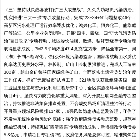
（三）坚持以决战姿态打好“三大攻坚战”。久久为功狠抓污染防治。
扎实推进“三大一强”专项攻坚行动，完成“23+34+N”问题整改46个，
高新区污水处理厂运行效率逐步优化；鸿兴化工、恒兴化工、盛华船
厂等沿江一公里企业关闭拆除。开展“四尘、四烧、四气”大气污染防
治“百日攻坚”专项行动，城区餐饮油烟、散煤、秸秆焚烧等专项治理
取得显著成效，PM2.5平均浓度47.4微克/立方米，降幅全市第一。河
（湖）长制不断深化，强化水环境污染源监管，国家考核断面水质优
良率达历史最好水平。林长制、矿山山长制纵深推进，完成人工造林
300亩，朝山金矿荣获国家级绿色矿山。全面落实土壤污染防治年度
工作任务。抓好“无废城市”试点工作，321地质队获批组建省级一般
工业固废处置与资源化利用工程研究中心，全区实施循环再利用重点
项目4个。坚决有力防范化解重大风险。深入开展互联网金融专项整
治，持续推进非法集资排查处置、不合规交易场所清理整治等行动，
开展重点领域风险摸排114家，加强风险隐患动态监测管理，守住了
不发生系统性金融风险的底线；强化政府隐性债务动态监测，规范举
债融资机制，持续巩固“四清四实”专项整治成果，新增棚改专项债券
5.3亿元，申请项目专项债2笔，政府债务风险总体可控。精准聚焦定