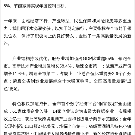
8%。节能减排实现年度控制目标。
一年来，面临经济下行、产业转型、民生保障和风险隐患等多重压
力，我们用汗水浇灌收获，以实干笃定前行，主要指标在全市处于领
先位次，保持了积极向上的良好势头，走出了一条高质量发展的新
路。
——产业结构持续优化。服务业增加值占GDP比重超55%，领跑全
市。高新技术产业增加值增长58.4%，增速全市第一；战新产业产值
增长11.6%，增速全市第二，占规上工业总产值比重提升2.6个百分
点；荣膺全省制造业发展综合十大强区称号。全区高质量发展“成
色”更足。
——特色板块加速成长。全市首个数字经济平台“铜官数谷”全面建
成，61家优质企业入驻，14家企业认定为市级大数据企业，实现税
收近亿元，获批省级跨境电商产业园和省级电子商务示范园区；全年
实现外贸进出口额27亿美元，增幅全市第一；省级西湖铜艺特色小镇
建设夯实基础；中华铜街入围省级特色商业街。新的经济增长点持续