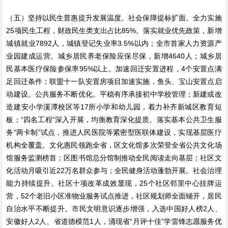
（五）坚持以民生普惠提升发展温度。社会保障提标扩面。全力实施
25项民生工程，财政民生类支出占比85%。落实就业优先政策，新增
城镇就业7892人，城镇登记失业率3.5%以内；全市首家人力资源产
业园建成运营。城乡居民养老保险应保尽保，新增4640人；城乡居
民基本医疗保险参保率95%以上。加速回迁安置进程，4个安置点满
足回迁条件；联盟十一队安置房项目加速实施，鱼头、宝山安置点启
动建设。公共服务不断优化。平稳有序承接初中学校管理；新建或改
造建安小学溪潭校区等17所小学和幼儿园，着力补齐新城区教育短
板；“四名工程”深入开展，均衡教育深化提质。落实基本公共卫生服
务“两卡制”试点，推进人民医院等紧密型医联体建设，实现基层医疗
机构全覆盖。文化惠民领跑全省，区文化馆多次荣登全省公共文化场
馆服务监测榜首；区图书馆总分馆制推动全民阅读走向基层；社区文
化活动月吸引近22万名群众参与；全民健身活动蓬勃开展。社会治理
能力持续提升。社区十项改革成效显现，25个社区邻里中心挂牌运
营，52个老旧小区准物业服务试点推进，社区规划师全面铺开，居民
自治水平不断提升。市民文明意识逐步增强，入选中国好人榜2人、
安徽好人2人、省道德模范1人，涌现省“月评十佳”学雷锋志愿服务优