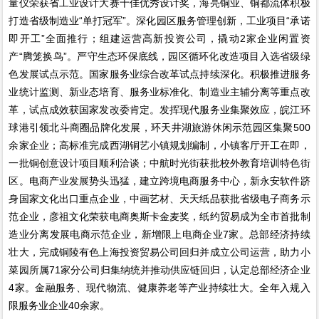
量仪荣获省工业设计大赛十佳优秀设计奖，海亮铜业、铜都流体积极
打造省级制造业“单打冠军”。深化园区服务管理创新，工业项目“承诺
即开工”全面推行；组建运营高新投资公司，撬动2家企业闲置资
产“腾笼换鸟”。严守生态环保底线，园区循环化改造项目入选省级绿
色发展试点示范。国家服务业综合改革试点持续深化。积极推进服务
业统计监测、新业态培育、服务业标准化、制造业主辅分离等重点改
革，试点成效获国家发改委肯定。发挥现代服务业集聚效应，皖江环
球港引领北斗商圈品牌化发展，环天井湖旅游休闲示范园区集聚500
余家企业；高标准完成西湖铜艺小镇规划编制，小镇客厅开工在即，
一批铜创意设计项目顺利洽谈；中航时光街获批校外教育培训特色街
区。电商产业发展势头迅猛，建立跨境电商服务中心，新永安软件跻
身国家文化出口重点企业，中画艺材、天天纸品获批省级电子商务示
范企业，彦祖文化荣获电商奥斯卡金麦奖，纸约贸易成为全市首批制
造业分离发展电商示范企业，新增限上电商企业7家。总部经济持续
壮大，完成铜陵有色上海投资贸易公司回归并成立公司运营，助力小
菜园所属71家分公司归集纳统并推动供应链回归，认定总部经济企业
4家。金融服务、现代物流、健康养老等产业持续壮大。全年入规入
限服务业企业40余家。