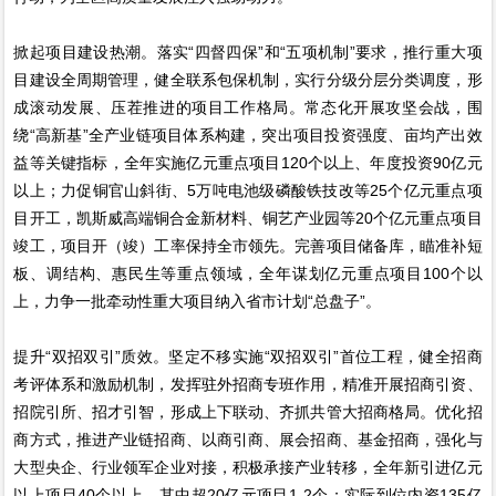
掀起项目建设热潮。落实“四督四保”和“五项机制”要求，推行重大项
目建设全周期管理，健全联系包保机制，实行分级分层分类调度，形
成滚动发展、压茬推进的项目工作格局。常态化开展攻坚会战，围
绕“高新基”全产业链项目体系构建，突出项目投资强度、亩均产出效
益等关键指标，全年实施亿元重点项目120个以上、年度投资90亿元
以上；力促铜官山斜街、5万吨电池级磷酸铁技改等25个亿元重点项
目开工，凯斯威高端铜合金新材料、铜艺产业园等20个亿元重点项目
竣工，项目开（竣）工率保持全市领先。完善项目储备库，瞄准补短
板、调结构、惠民生等重点领域，全年谋划亿元重点项目100个以
上，力争一批牵动性重大项目纳入省市计划“总盘子”。
提升“双招双引”质效。坚定不移实施“双招双引”首位工程，健全招商
考评体系和激励机制，发挥驻外招商专班作用，精准开展招商引资、
招院引所、招才引智，形成上下联动、齐抓共管大招商格局。优化招
商方式，推进产业链招商、以商引商、展会招商、基金招商，强化与
大型央企、行业领军企业对接，积极承接产业转移，全年新引进亿元
以上项目40个以上，其中超20亿元项目1-2个；实际到位内资135亿