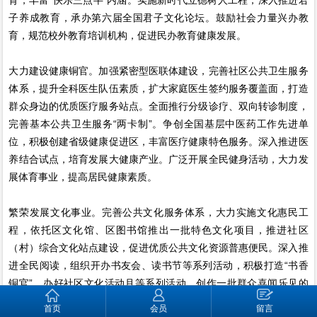
子养成教育，承办第六届全国君子文化论坛。鼓励社会力量兴办教
育，规范校外教育培训机构，促进民办教育健康发展。
大力建设健康铜官。加强紧密型医联体建设，完善社区公共卫生服务
体系，提升全科医生队伍素质，扩大家庭医生签约服务覆盖面，打造
群众身边的优质医疗服务站点。全面推行分级诊疗、双向转诊制度，
完善基本公共卫生服务“两卡制”。争创全国基层中医药工作先进单
位，积极创建省级健康促进区，丰富医疗健康特色服务。深入推进医
养结合试点，培育发展大健康产业。广泛开展全民健身活动，大力发
展体育事业，提高居民健康素质。
繁荣发展文化事业。完善公共文化服务体系，大力实施文化惠民工
程，依托区文化馆、区图书馆推出一批特色文化项目，推进社区
（村）综合文化站点建设，促进优质公共文化资源普惠便民。深入推
进全民阅读，组织开办书友会、读书节等系列活动，积极打造“书香
铜官”。办好社区文化活动月等系列活动，创作一批群众喜闻乐见的
文艺精品。全面实施《全民科学素质行动计划纲要》，提高居民科学
首页
会员
留言