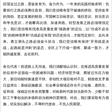
回望走过之路，需奋发有为、奋力作为。一年来的实践经验表明：负
重前行之路必须勇往直前，我们坚信唯有坚守破难的拼劲、坚持改革
的闯劲、坚定发展的韧劲，牢固树立目标意识、项目意识、担当意识
和争先意识，才能攀高比强、加速奔跑。转型发展之路必须增强定
力，我们坚信唯有找准高质量发展“领跑者”的定位，以“功成不必在
我”的精神境界和“功成必定有我”的历史担当，才能笃定前行、走向未
来。勇立潮头之路必须奋斗担当，我们坚信唯有保持“开局就是决
战，起跑就是冲刺”的姿态，全区上下拧成一股绳、聚成一股力，才
能跨越发展、走在前列。
各位代表！前进路上无坦途。我们清醒地认识到，在推进高质量发展
的征程中还面临一些困难和问题：经济转型升级、爬坡过坎压力较
大，新旧动能转换速度不快、牵动性大项目相对不足、财政收支矛盾
日益突出；基础设施建设、社会事业领域还存在不少短板，惠民生、
促和谐、保稳定任务依然繁重；对标新时代新担当新作为，少数干部
职工干事创业的本领和担当精神仍需增强。对此，我们要采取有力措
施，切实加以解决，不辱时代使命，不负人民期望。