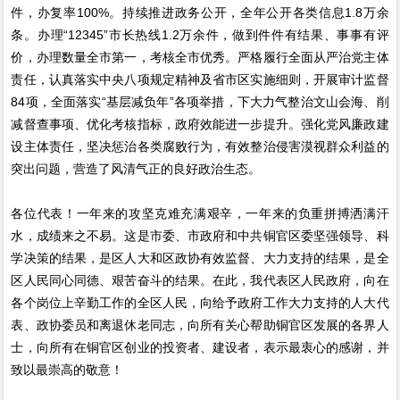
件，办复率100%。持续推进政务公开，全年公开各类信息1.8万余
条。办理“12345”市长热线1.2万余件，做到件件有结果、事事有评
价，办理数量全市第一，考核全市优秀。严格履行全面从严治党主体
责任，认真落实中央八项规定精神及省市区实施细则，开展审计监督
84项，全面落实“基层减负年”各项举措，下大力气整治文山会海、削
减督查事项、优化考核指标，政府效能进一步提升。强化党风廉政建
设主体责任，坚决惩治各类腐败行为，有效整治侵害漠视群众利益的
突出问题，营造了风清气正的良好政治生态。
各位代表！一年来的攻坚克难充满艰辛，一年来的负重拼搏洒满汗
水，成绩来之不易。这是市委、市政府和中共铜官区委坚强领导、科
学决策的结果，是区人大和区政协有效监督、大力支持的结果，是全
区人民同心同德、艰苦奋斗的结果。在此，我代表区人民政府，向在
各个岗位上辛勤工作的全区人民，向给予政府工作大力支持的人大代
表、政协委员和离退休老同志，向所有关心帮助铜官区发展的各界人
士，向所有在铜官区创业的投资者、建设者，表示最衷心的感谢，并
致以最崇高的敬意！