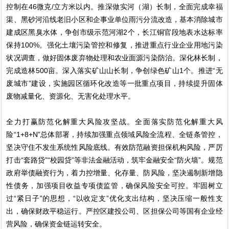
控制在46微克/立方米以内。推深做实河（湖）长制，全面完成幸福
渠、黑砂河沿线老旧小区和企事业单位雨污分流改造，基本消除城市
建成区黑臭水体，争创市级示范河湖2个，长江铜官段地表水达标率
保持100%。强化土壤污染管控和修复，推进重点行业企业用地污染
状况调查，做好固体废弃物处理和农业面源污染防治。深化林长制，
完成造林500亩。深入落实矿山山长制，争创绿色矿山1个。推进“无
废城市”建设，实施园区循环化改造等一批重点项目，持续提升固体
废物减量化、资源化、无害化处理水平。
全力打赢防范化解重大风险攻坚战。全面落实防范化解重大风
险“1+8+N”总体部署，持续加强重点领域风险全流程、全链条管控，
坚决守住不发生系统性风险底线。有效防范融资担保机构风险，严厉
打击“套路贷”“校园贷”等非法金融活动，筑牢金融安全“防火墙”。规范
政府举债融资行为，着力控增量、化存量、防风险，坚决遏制新增隐
性债务，加强项目收益专项债监管，确保风险安全可控。牢固树立
过“紧日子”的思想，“以收定支”优化支出结构，坚决压缩一般性支
出，确保财政平稳运行。严控区建投公司、区担保公司等国有企业经
营风险，确保资金链运转安全。