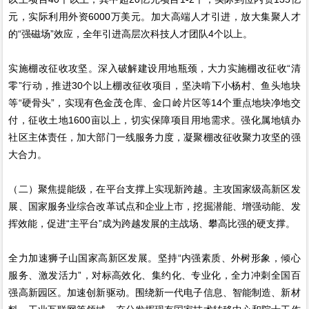
元，实际利用外资6000万美元。加大高端人才引进，放大集聚人才
的“强磁场”效应，全年引进高层次科技人才团队4个以上。
实施棚改征收攻坚。深入破解建设用地瓶颈，大力实施棚改征收“清
零”行动，推进30个以上棚改征收项目，坚决啃下小杨村、鱼头地块
等“硬骨头”，实现有色金茂仓库、金口岭片区等14个重点地块净地交
付，征收土地1600亩以上，切实保障项目用地需求。强化属地镇办
社区主体责任，加大部门一线服务力度，凝聚棚改征收聚力攻坚的强
大合力。
（二）聚焦提能级，在平台支撑上实现新跨越。主攻国家级高新区发
展、国家服务业综合改革试点和企业上市，挖掘潜能、增强动能、发
挥效能，促进“主平台”成为跨越发展的主战场、攀高比强的硬支撑。
全力加速狮子山国家高新区发展。坚持“内强素质、外树形象，倾心
服务、激发活力”，对标高效化、集约化、专业化，全力冲刺全国百
强高新园区。加速创新驱动。围绕新一代电子信息、智能制造、新材