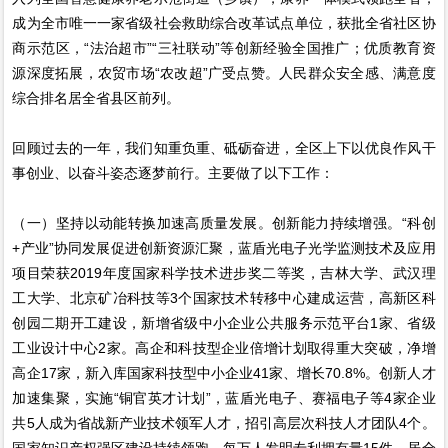
成为全市唯一一家省级社会救助综合改革试点单位，获批全省社区协
商示范区，“法治超市”“三社联动”等创新经验全国推广；优质教育资
源深度拓展，农贸市场“农改超”广受点赞。人民群众安全感、满意度
综合排名居全省县区前列。
回顾过去的一年，我们知重负重、砥砺奋进，全区上下以优良作风干
事创业、以奋斗姿态逐梦前行。主要做了以下工作：
（一）坚持以动能转换加速高质量发展。创新能力持续增强。“科创
+产业”协同发展促进创新资源汇聚，蓝盾光电子光学监测技术及应用
项目荣获2019年度国家科学技术进步奖二等奖，吉林大学、武汉理
工大学、北京矿冶科技等3个国家技术转移中心建成运营，高新区科
创园二期开工建设，新增省级中小企业公共服务示范平台1家、省级
工业设计中心2家。高企和科技型企业倍增计划取得重大突破，净增
高企17家，新入库国家科技型中小企业41家、增长70.8%。创新人才
加速集聚，实施“铜官英才计划”，蓝盾光电子、赛福电子等4家企业
共5人成为省战新产业技术领军人才，招引高层次科技人才团队4个。
国家知识产权强区建设持续领跑，每万人发明专利拥有量15件，居全