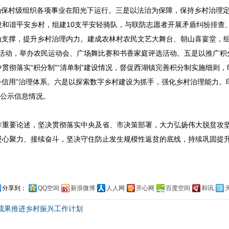
，确保村级组织各项事业在阳光下运行。三是以法治为保障，保持乡村治理
和谐平安乡村，组建10支平安轻骑队，与联防志愿者开展矛盾纠纷排查
为支撑，提升乡村治理内力。建成农林村农民文艺大舞台、朝山喜宴堂，组
评选活动，举办农民运动会、广场舞比赛和书香家庭评选活动。五是以推广积
贯彻落实“积分制”“清单制”建设情况，督促西湖镇完善积分制实施细则，
+信用”治理体系。六是以探索数字乡村建设为抓手，强化乡村治理能力。
查公示信息情况。
重要论述，坚决贯彻落实中央及省、市决策部署，大力弘扬伟大脱贫攻
凝心聚力、接续奋斗，坚决守住防止发生规模性返贫的底线，持续巩固提
分享到：
QQ空间
新浪微博
人人网
开心网
百度空间
和讯
坚成果推进乡村振兴工作计划