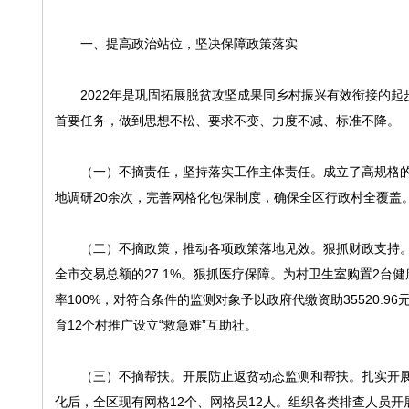
一、提高政治站位，坚决保障政策落实
2022年是巩固拓展脱贫攻坚成果同乡村振兴有效衔接的起
首要任务，做到思想不松、要求不变、力度不减、标准不降。
（一）不摘责任，坚持落实工作主体责任。成立了高规格的
地调研20余次，完善网格化包保制度，确保全区行政村全覆盖
（二）不摘政策，推动各项政策落地见效。狠抓财政支持。2022
全市交易总额的27.1%。狠抓医疗保障。为村卫生室购置2台
率100%，对符合条件的监测对象予以政府代缴资助35520.
育12个村推广设立“救急难”互助社。
（三）不摘帮扶。开展防止返贫动态监测和帮扶。扎实开展两
化后，全区现有网格12个、网格员12人。组织各类排查人员开展