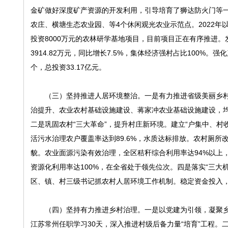
金矿做好深度矿产资源的开发利用，引导培育了狮达防火门等一
农庄、横塘生态农业园、等4个休闲观光农业示范点。2022年
投资8000万元的农林研学基地项目，目前项目正在有序推进。
3914.82万元，同比增长7.5%，集体经济强村占比100%
个，总投资33.17亿元。
（三）坚持推进人居环境整治。一是有力推进省级美丽乡村建设
治提升、农业农村基础设施建设、蒋家冲农业基础设施建设，均已
二是巩固农村“三大革命”，提升村庄新环境。建立“户集中、
活污水治理农户覆盖率达到89.6%，水质达标排放。农村厕所改
貌。农业面源污染有效治理，全区秸秆综合利用率达94%以上，
资源化利用率达100%，在全省处于领先位次。四是落实“三大
区、镇、村三级书记抓农村人居环境工作机制。稳定资金投入，2
（四）坚持有力推进乡村治理。一是以党建为引领，凝聚乡村
江苏常州任职学习30天，深入推进村级后备力量“培育”工程