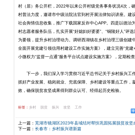
村（居）务公开栏，2022年以来公开村级党务事务状况4次
村普法力度，邀请市中级法院法官到村开展法律知识讲座。建设
社会舆情信息收集，推广下载国家反诈中心APP。四是以德治
村志愿者服务队伍，扎实开展“好媳妇好婆婆”、“铜陵好人”
为要领，提升乡村治理动力。调研西湖镇在乡村治理三级创建中
全面开展党建引领信用村建设工作实施方案》，建立完善“党建
小微权力“监督一点通”服务平台试点建设实施方案》，定期检
下一步，我们深入学习贯彻习近平总书记关于乡村振兴工作
抓好产业发展、稳岗就业、兜底保障、乡村建设等重点工作，
效，确保脱贫攻坚成果得到群众认可、经得起历史检验。
标签：
乡村
脱贫
振兴
攻坚
工作
上一篇：
芜湖市镜湖区2023年县域结对帮扶巩固拓展脱贫攻
下一篇：
长春市：乡村振兴谱新篇