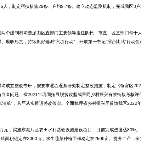
5人，制定帮扶措施29条、户均9.7条。建立动态监测机制，完成我区3
两个建制村均选派由区直部门主要领导担任队长，市直、区直部门骨干
、履职尽责，持续抓好选派“六项行动”，开展第一书记“擂台比武”行动促
成立整改专班，按要求逐项逐条研究制定整改措施，制定《铜官区202
自查问题、省2021年巩固拓展脱贫攻坚成果同乡村振兴有效衔接考核评
四张清单”，从严从实推进整改落实。全面梳理省乡村振兴局反馈我区2022
0万元，实施东湖片区农田水利基础设施建设项目，目前完成进度达80%
殖面积稳定在3000亩，水生蔬菜种植面积稳定在2500亩。提升二产，