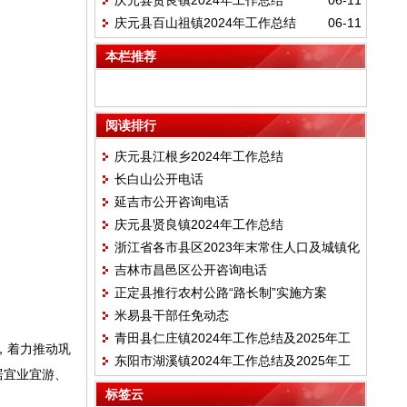
庆元县贤良镇2024年工作总结
06-11
庆元县百山祖镇2024年工作总结
06-11
本栏推荐
阅读排行
庆元县江根乡2024年工作总结
长白山公开电话
延吉市公开咨询电话
庆元县贤良镇2024年工作总结
浙江省各市县区2023年末常住人口及城镇化
吉林市昌邑区公开咨询电话
率
正定县推行农村公路“路长制”实施方案
米易县干部任免动态
青田县仁庄镇2024年工作总结及2025年工
，着力推动巩
东阳市湖溪镇2024年工作总结及2025年工
作目标
居宜业宜游、
作计划
标签云