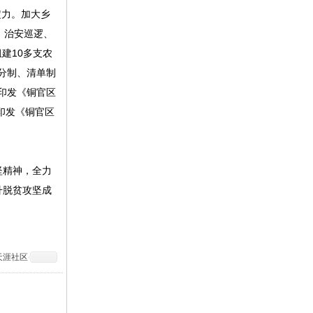
定力。加大乡
、治安巡逻、
建10多支农
分制、清单制
印发《铜官区
印发《铜官区
坚精神，全力
升脱贫攻坚成
天涯社区