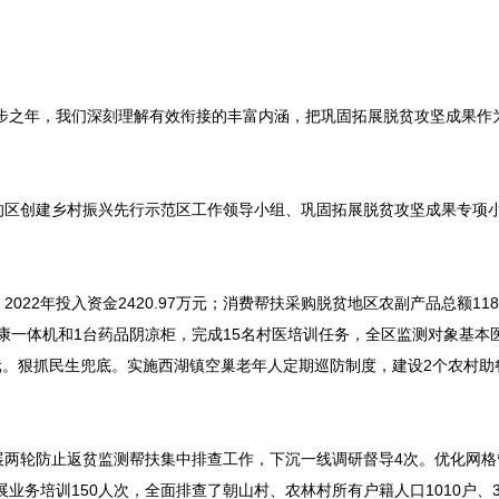
步之年，我们深刻理解有效衔接的丰富内涵，把巩固拓展脱贫攻坚成果作
区创建乡村振兴先行示范区工作领导小组、巩固拓展脱贫攻坚成果专项
。
年投入资金2420.97万元；消费帮扶采购脱贫地区农副产品总额118.
健康一体机和1台药品阴凉柜，完成15名村医培训任务，全区监测对象基本
96元。狠抓民生兜底。实施西湖镇空巢老年人定期巡防制度，建设2个农村
轮防止返贫监测帮扶集中排查工作，下沉一线调研督导4次。优化网格
业务培训150人次，全面排查了朝山村、农林村所有户籍人口1010户、3