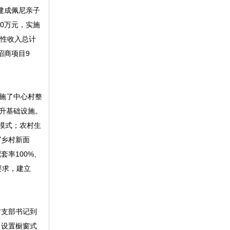
建成佩尼亲子
0万元，实施
营性收入总计
招商项目9
施了中心村整
提升基础设施。
模式；农村生
写乡村新面
套率100%、
要求，建立
。
村支部书记到
，设置橱窗式