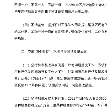
不漏一户、不落一人、不缺一项。2022年全区共计监测对象3户
户年度信息采集更新和乡村建设监测信息采集工作。
（四）不摘监管，坚持驻村工作队作用发挥。铜官区现有的
的工作队。加强驻村干部的日常管理，确保吃住在村、工作在村
事热情。
二、突出“四个坚持”，巩固拓展脱贫攻坚成果
（一）坚持彻底整改存在问题。针对问题整改工作，区镇村均
考核评估发现问题整改工作方案》；针对国家考核评估反馈和省
共计认领5个方面17个问题，制定整改措施26条；逐一明确“
查反馈11个具体问题，认领反馈问题，制定整改措施。
（二）坚持加快发展乡村产业。2022年我区投入资金360
食种植面积稳定在1万亩，油菜种植面积保持在1500亩，水产养