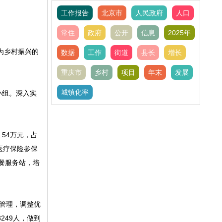
工作报告
北京市
人民政府
人口
常住
政府
公开
信息
2025年
为乡村振兴的
数据
工作
街道
县长
增长
重庆市
乡村
项目
年末
发展
城镇化率
小组。深入实
54万元，占
医疗保险参保
助餐服务站，培
管理，调整优
249人，做到