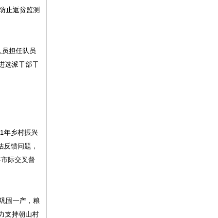
户防止返贫监测
人员担任队员
进选派干部干
1年乡村振兴
估反馈问题，
年市际交叉督
。巩固一产，粮
全力支持朝山村