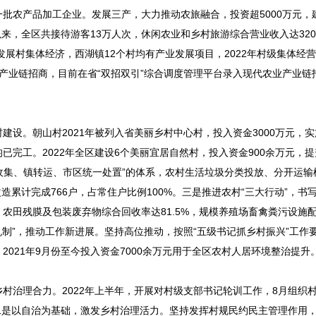
批农产品加工企业。发展三产，大力推动农旅融合，投资超5000万元，
以来，全区共接待游客13万人次，休闲农业和乡村旅游综合营业收入达320
发展村集体经济，西湖镇12个村均有产业发展项目，2022年村级集体经
。强化产业链招商，目前在省“双招双引”综合调度管理平台录入现代农业产业链
。朝山村2021年被列入省美丽乡村中心村，投入资金3000万元，实
完工。2022年全区建设6个美丽宜居自然村，投入资金900余万元，
村收集、镇转运、市区统一处置”的体系，农村生活垃圾分类投放、分开运输
造累计完成766户，占常住户比例100%。三是推进农村“三大行动”，书
农田残膜及包装废弃物综合回收率达81.5%，规模养殖场畜禽粪污设施配
机制”，推动工作新进展。坚持高位推动，按照“五级书记抓乡村振兴”工作
021年9月份至今投入资金7000余万元用于全区农村人居环境整治提升
治理合力。2022年上半年，开展对村级支部书记轮训工作，8月组织
。二是以自治为基础，激发乡村治理活力。坚持发挥村规民约民主管理作用