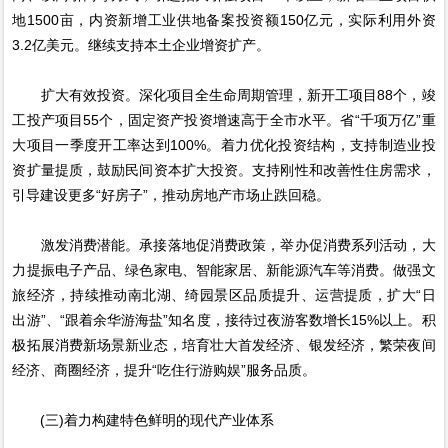
地1500亩，内资新增工业供地备案投资额150亿元，实际利用外资
3.2亿美元。继续支持本土企业增资扩产。
扩大有效投资。深化项目全生命周期管理，新开工项目88个，竣
工投产项目55个，固定资产投资增速高于全市水平。省“千项万亿”重
大项目一季度开工率达到100%。着力优化投资结构，支持制造业投
资扩量提质，鼓励民间资本扩大投资。支持刚性和改善性住房需求，
引导建设更多“好房子”，推动房地产市场止跌回稳。
激发消费潜能。承接落地促消费政策，举办促消费系列活动，大
力提振电子产品、绿色家电、智能家居、新能源汽车等消费。做强文
旅经济，持续推动南北湖、绮园景区品质提升、运营提质，扩大“日
出游”、“跟着余华游海盐”知名度，接待过夜游客数增长15%以上。积
极拓展消费新场景新业态，培育壮大首发经济、银发经济，繁荣夜间
经济、商圈经济，提升“吃住行游购娱”服务品质。
(三)着力构建特色鲜明的现代产业体系