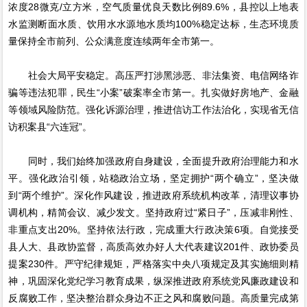
浓度28微克/立方米，空气质量优良天数比例89.6%，县控以上地表
水监测断面水质、饮用水水源地水质均100%稳定达标，生态环境质
量保持全市前列、公众满意度连续两年全市第一。
社会大局平安稳定。高压严打涉黑涉恶、非法集资、电信网络诈
骗等违法犯罪，民生“小案”破案率全市第一。扎实做好房地产、金融
等领域风险防范。强化诉源治理，推进信访工作法治化，实现省无信
访积案县“六连冠”。
同时，我们始终加强政府自身建设，全面提升政府治理能力和水
平。强化政治引领，站稳政治立场，坚定拥护“两个确立”，坚决做
到“两个维护”。深化作风建设，推进政府系统机构改革，清理议事协
调机构，精简会议、减少发文。坚持政府过“紧日子”，压减非刚性、
非重点支出20%。坚持依法行政，完成重大行政决策6项。自觉接受
县人大、县政协监督，高质高效办好人大代表建议201件、政协委员
提案230件。严守纪律规矩，严格落实中央八项规定及其实施细则精
神，巩固深化党纪学习教育成果，纵深推进政府系统党风廉政建设和
反腐败工作，坚决整治群众身边不正之风和腐败问题。高质量完成第