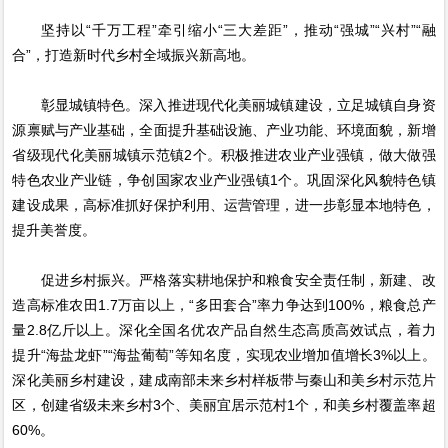
坚持以“千万工程”牵引缩小“三大差距”，推动“强城”“兴村”“融
合”，打造新时代乡村全域振兴新高地。
彰显城镇特色。深入推进现代化美丽城镇建设，立足城镇自身资
源禀赋与产业基础，全面提升基础设施、产业功能、环境面貌，新增
省级现代化美丽城镇示范镇2个。积极推进农业产业强镇，做大做强
特色农业产业链，争创国家农业产业强镇1个。巩固深化风貌特色镇
建设成果，高标准抓好保护利用、运营管理，进一步彰显本地特色，
提升美誉度。
促进乡村振兴。严格落实耕地保护和粮食安全责任制，新建、改
造高标准农田1.7万亩以上，“多田套合”率力争达到100%，粮食总产
量2.8亿斤以上。深化全国名优农产品自然生态高质高效试点，着力
提升“海盐龙虾”“海盐葡萄”等知名度，实现农业增加值增长3%以上。
深化美丽乡村建设，建成南部未来乡村样板带与秦山和美乡村示范片
区，创建省级未来乡村3个、美丽宜居示范村1个，和美乡村覆盖率超
60%。