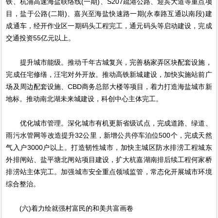
铁、杭浦高速海盐联络线(一期)、S207疏港公路、迎宾大道等重点项
目，盐于公路(二期)、嘉兴至海盐快速路一期(永泰路互通以南段)建
成通车，经开作业区一期码头工程完工，通元码头等启动建设，完成
交通投资55亿元以上。
提升城市能级。推动千年古城复兴，完善杨家弄区块配套设施，
完成任宅修缮，汪宅对外开放。推动高铁新城建设，加快实施站前广
场及周边配套设施、CBD商务总部大楼等项目，着力打造海盐城市新
地标。推动南北湖未来城建设，科创中心主体完工。
优化城市管理。深化城市有机更新省级试点，完成道路、绿道、
雨污水管网等改造提升32公里，新增公共停车泊位500个，完成天然
气入户3000户以上。打造韧性城市，加快主城区防水排涝工程城东
外排闸站、盐平塘北闸站项目建设，扩大杭嘉湖南排后续工程何家桥
排涝站主体完工。加强城市安全重点领域监管，常态化开展城市环境
综合整治。
(六)着力绘就强村富民的和美共富画卷