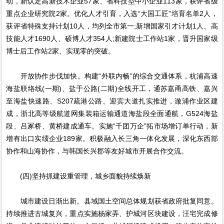
动，新认定高新技术企业57家、省科技型中小企业113家，获评省级
重点企业研究院2家。优化人才引育，入选“大国工匠”培育名单2人，
获评省特殊支持计划10人，均列全市第一;新增国家引才计划1人、高
技能人才1690人、硕博人才354人;新建院士工作站1家，晋升国家级
博士后工作站2家、实现零的突破。
开放协作步伐加快。构建“外联内畅”的综合交通体系，杭浦高速
海盐联络线(一期)、盐于公路(二期)全线开工，通苏嘉甬高铁、嘉兴
至海盐快速路、S207疏港公路、迎宾大道扎实推进，澉浦作业区建
成，浙北高等级航道网集装箱运输通道海盐段全面通航，G524海盐
段、吕冢桥、黄桥建成通车。实施“千团万企”拓市场增订单行动，新
增有出口实绩企业189家。积极融入长三角一体化发展，深化东西部
协作和山海协作，与韩国长兴郡等友好城市开展合作交流。
(四)坚持抓建设重管理，城乡面貌持续焕新
城市建设日渐出新。县域国土空间总体规划获省政府批复同意。
持续推进古城复兴，重点实施杨家弄、护城河区块建设，汪宅完成修