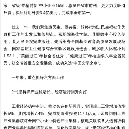
家、省级“专精特新”中小企业15家，总量居省市前列。更大力度吸引
外资，实际利用外资3.4亿美元，完成率全市第一。
过去一年，我们聚焦惠民生、促共富。始终把增进民生福祉作为
政府工作的出发点和落脚点。嘉职院海盐学院、县职教中心投入使
用，县人民医院完成搬迁，先后承办全国基础教育高质量发展现场
会、国家基层卫生健康综合试验区建设推进会，城乡收入比缩小到
1.53:1，“美丽浙江”考核全省优秀，“健康浙江”考核连续六年全省优
秀，获全省首批安全发展鼎，成功入选“中国文学之乡”。
一年来，重点抓好六方面工作：
(一)坚持抓产业稳增长，经济运行回升向好
工业经济稳中有进。推动智造创新强县，实现规上工业增加值增
长5%、县内增长7.4%，完成制造业投资117.1亿元，金属切削工具
产业集群获评全国中小企业特色产业集群，核电关联装备入选省级特
色产业集群协同区培育名单。深化数字赋能，规上数字经济核心制造