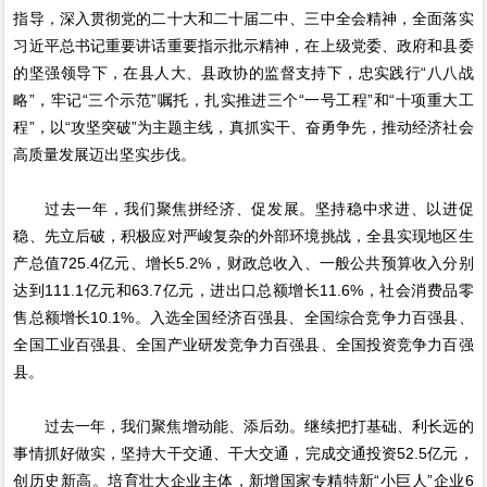
指导，深入贯彻党的二十大和二十届二中、三中全会精神，全面落实
习近平总书记重要讲话重要指示批示精神，在上级党委、政府和县委
的坚强领导下，在县人大、县政协的监督支持下，忠实践行“八八战
略”，牢记“三个示范”嘱托，扎实推进三个“一号工程”和“十项重大工
程”，以“攻坚突破”为主题主线，真抓实干、奋勇争先，推动经济社会
高质量发展迈出坚实步伐。
过去一年，我们聚焦拼经济、促发展。坚持稳中求进、以进促
稳、先立后破，积极应对严峻复杂的外部环境挑战，全县实现地区生
产总值725.4亿元、增长5.2%，财政总收入、一般公共预算收入分别
达到111.1亿元和63.7亿元，进出口总额增长11.6%，社会消费品零
售总额增长10.1%。入选全国经济百强县、全国综合竞争力百强县、
全国工业百强县、全国产业研发竞争力百强县、全国投资竞争力百强
县。
过去一年，我们聚焦增动能、添后劲。继续把打基础、利长远的
事情抓好做实，坚持大干交通、干大交通，完成交通投资52.5亿元，
创历史新高。培育壮大企业主体，新增国家专精特新“小巨人”企业6