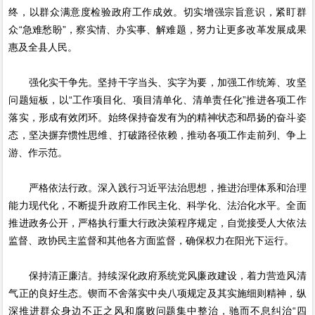
终，以群众满意度检验政府工作成效。切实增强宗旨意识，紧盯群
众“急难愁盼”，察实情、办实事、解难题，努力让更多改革发展成果
惠及全县人民。
强化实干争先。坚持干字当头、实字为要，加强工作统筹、攻坚
问题短板，以“工作项目化、项目清单化、清单责任化”推进各项工作
落实，形成有效闭环。始终保持奋发有为的精神状态和昂扬的奋斗姿
态，坚决摒弃惯性思维、打破路径依赖，推动各项工作走前列、争上
游、作示范。
严格依法行政。深入践行习近平法治思想，推进治理体系和治理
能力现代化，不断提升政府工作民主化、科学化、法治化水平。全面
推进政务公开，严格执行重大行政决策程序规定，自觉接受人大依法
监督、政协民主监督和其他各方面监督，确保权力在阳光下运行。
保持清正廉洁。持续深化政府系统党风廉政建设，着力营造风清
气正的良好生态。锲而不舍落实中央八项规定及其实施细则精神，纵
深推进群众身边不正之风和腐败问题集中整治，驰而不息纠治“四