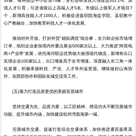
35家、省科技型中小企业75家，全社会研发投入强度达到3.1%。加
强人才引育，引进省级以上高端人才5名、市级以上领军人才项目7
个，新增高技能人才1000人。积极促进嘉职院海盐学院、县职教中
心产教融合，加快教育科技人才一体化发展。
推动对外开放。打好外贸“稳拓调优”组合拳，全力助企拓市场增
订单，组织企业参加境内外重点展会500家次以上。大力推进“跨境电
商+产业带”发展，依托海河联运优势做大做强现代物流，新增有出口
实绩企业100家以上，出口增速高于全市增速。深度融入长三角一体
化发展，积极承接科技、产业、人才等外溢资源。继续做好山海协
作、东西部协作和国际友城交流等工作。
(五)着力打造品质更优的美丽宜居城市
坚持交通为先、品质为要，以工匠精神、绣花功夫不断完善城市
功能、提升城市内涵，加快建设杭州湾面海第一城。
完善城市交通。提速打造综合交通体系，加快推进通苏嘉甬高