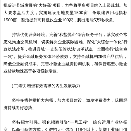
批促进县域发展的“大好高”项目，力争将更多项目纳入上级规划。加
大要素盘活力度，实施建设用地复垦1500亩，争取建设用地指标
1500亩，整治提升高耗低效企业100家，腾出用能5万吨标煤。
持续优化营商环境。完善“和盐悦企”综合服务平台，落实政企常
态化沟通交流机制，切实解决企业实际困难。深化“大综合一体化”行
政执法改革，推进县域“一支队伍管执法”改革试点，全面推行“综合查
一次”。提升金融服务实体经济质效，支持金融机构加强产品供给，
降低企业融资成本。完善小微企业融资协调机制，确保普惠型小微企
业贷款增速高于各项贷款增速。
(二)着力增强有效需求的内生发展动力
坚持多措并举扩大内需，加力项目建设，激发消费潜力，巩固经
济持续向好态势。
坚持招大引强。强化招商引资“一号工程”，综合运用产业链招
商、以商引商等方式，引进招大引强项目18个以上，新增工业项目供