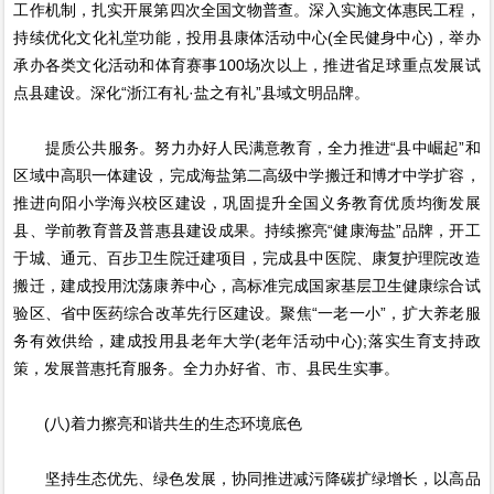
工作机制，扎实开展第四次全国文物普查。深入实施文体惠民工程，
持续优化文化礼堂功能，投用县康体活动中心(全民健身中心)，举办
承办各类文化活动和体育赛事100场次以上，推进省足球重点发展试
点县建设。深化“浙江有礼·盐之有礼”县域文明品牌。
提质公共服务。努力办好人民满意教育，全力推进“县中崛起”和
区域中高职一体建设，完成海盐第二高级中学搬迁和博才中学扩容，
推进向阳小学海兴校区建设，巩固提升全国义务教育优质均衡发展
县、学前教育普及普惠县建设成果。持续擦亮“健康海盐”品牌，开工
于城、通元、百步卫生院迁建项目，完成县中医院、康复护理院改造
搬迁，建成投用沈荡康养中心，高标准完成国家基层卫生健康综合试
验区、省中医药综合改革先行区建设。聚焦“一老一小”，扩大养老服
务有效供给，建成投用县老年大学(老年活动中心);落实生育支持政
策，发展普惠托育服务。全力办好省、市、县民生实事。
(八)着力擦亮和谐共生的生态环境底色
坚持生态优先、绿色发展，协同推进减污降碳扩绿增长，以高品