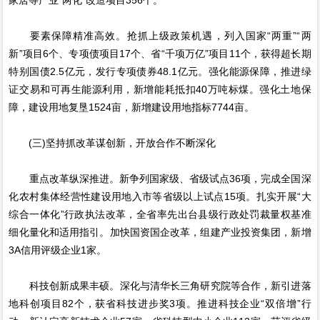
要素保障精准高效。抢抓上级政策机遇，列入国家“两重”“两
新”项目6个、专项债项目17个、省“千项万亿”项目11个，获得超长期
特别国债2.5亿元，发行专项债券48.1亿元。强化能源保障，推进绿
证交易和可再生能源利用，新增能耗抵扣40万吨标煤。强化土地保
障，建设用地复垦1524亩，新增建设用地指标7744亩。
(三)坚持抓改革谋创新，开放合作不断深化
重点改革纵深推进。新争列国家级、省级试点36项，完成全国深
化农村集体经营性建设用地入市等省级以上试点15项。扎实开展“大
综合一体化”行政执法改革，全省率先出台县级行政处罚裁量权基准
细化量化和适用指引。加快国资国企改革，组建产业投资集团，新增
3A信用评级企业1家。
科技创新成果丰硕。深化与清华长三角研究院等合作，新引进落
地科创项目82个，获省科技进步奖3项。推进科技企业“双倍增”行