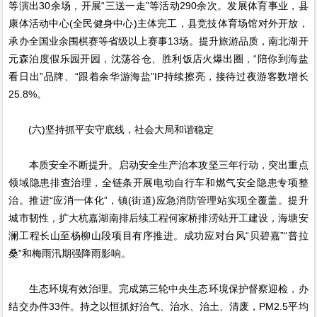
等演出30余场，开展“三送一走”等活动290余次。发展体育事业，县
康体活动中心(全民健身中心)主体完工，县竞技体育场馆对外开放，
承办全国业余围棋赛等省级以上赛事13场。提升旅游品质，南北湖开
元森泊度假乐园开园，沈荡谷仓、胜利饭店火爆出圈，“陪你到海盐
看日出”品牌、“跟着余华游海盐”IP持续擦亮，接待过夜游客数增长
25.8%。
(六)坚持抓平安守底线，社会大局和谐稳定
本质安全不断提升。启动安全生产治本攻坚三年行动，突出重点
领域隐患排查治理，全链条开展电动自行车和燃气安全隐患专项整
治。推进“应消一体化”，镇(街道)应急消防管理站实现全覆盖。提升
城市韧性，扩大杭嘉湖南排后续工程何家桥排涝站开工建设，海塘安
澜工程长山至杨柳山段项目有序推进。成功应对台风“贝碧嘉”“普拉
桑”和梅雨汛期强降雨影响。
生态环境有效治理。完成第三轮中央生态环境保护督察迎检，办
结交办件33件。持之以恒抓好治气、治水、治土、清废，PM2.5平均