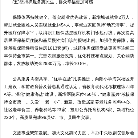
(五)坚持抓服务惠民生，群众幸福更加可感
保障体系持续健全。落实就业优先政策，新增城镇就业2万人，
帮助就业困难人员实现就业1454人，零就业家庭保持“动态清零”。提
升医疗保障水平，取消职工医保基层医疗机构门诊起付线，再次提高
居民医保基层住院和基层慢性病门诊的报销比例。加强住房保障，新
建筹集保障性租赁住房1613套(间)，城镇住房保障受益覆盖率连续三
年保持全市第一。完善农房搬迁政策，优化村庄布点规划。关心弱势
群体，发放救助资金2930万元，增长10.8%。
公共服务均衡共享。“优学在盐”扎实推进，向阳小学海兴校区开
工建设，学前教育普及普惠县通过认定，省教育现代化考核连续四年
A等。深化“健康海盐”建设，新增医院床位450张，“健康嘉兴”考核保
持全市第一。关爱“一老一小”，新建、改造居家养老服务照料中心、
社区老年食堂、养老驿站等23家，投用公办托育机构5家、新增托位
220个。高质量完成96项省、市、县民生实事。
文旅事业繁荣发展。加大文化惠民力度，举办中央歌剧院音乐会