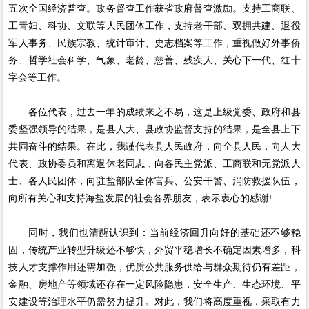
五次全国经济普查。政务督查工作获省政府督查激励。支持工商联、
工青妇、科协、文联等人民团体工作，支持老干部、双拥共建、退役
军人事务、民族宗教、统计审计、史志档案等工作，重视做好外事侨
务、哲学社会科学、气象、老龄、慈善、残疾人、关心下一代、红十
字会等工作。
各位代表，过去一年的成绩来之不易，这是上级党委、政府和县
委坚强领导的结果，是县人大、县政协监督支持的结果，是全县上下
共同奋斗的结果。在此，我谨代表县人民政府，向全县人民，向人大
代表、政协委员和离退休老同志，向各民主党派、工商联和无党派人
士、各人民团体，向驻盐部队全体官兵、公安干警、消防救援队伍，
向所有关心和支持海盐发展的社会各界朋友，表示衷心的感谢!
同时，我们也清醒认识到：当前经济回升向好的基础还不够稳
固，传统产业转型升级还不够快，外贸平稳增长不确定因素增多，科
技人才支撑作用还需加强，优质公共服务供给与群众期待仍有差距，
金融、房地产等领域还存在一定风险隐患，安全生产、生态环境、平
安建设等治理水平仍需努力提升。对此，我们将高度重视，采取有力