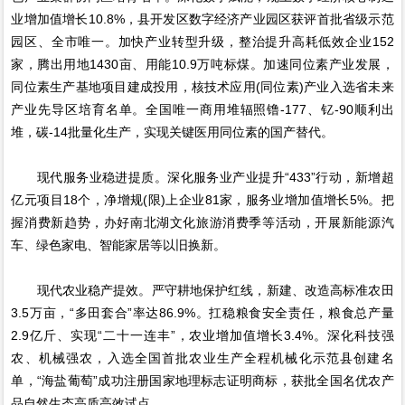
业增加值增长10.8%，县开发区数字经济产业园区获评首批省级示范
园区、全市唯一。加快产业转型升级，整治提升高耗低效企业152
家，腾出用地1430亩、用能10.9万吨标煤。加速同位素产业发展，
同位素生产基地项目建成投用，核技术应用(同位素)产业入选省未来
产业先导区培育名单。全国唯一商用堆辐照镥-177、钇-90顺利出
堆，碳-14批量化生产，实现关键医用同位素的国产替代。
现代服务业稳进提质。深化服务业产业提升“433”行动，新增超
亿元项目18个，净增规(限)上企业81家，服务业增加值增长5%。把
握消费新趋势，办好南北湖文化旅游消费季等活动，开展新能源汽
车、绿色家电、智能家居等以旧换新。
现代农业稳产提效。严守耕地保护红线，新建、改造高标准农田
3.5万亩，“多田套合”率达86.9%。扛稳粮食安全责任，粮食总产量
2.9亿斤、实现“二十一连丰”，农业增加值增长3.4%。深化科技强
农、机械强农，入选全国首批农业生产全程机械化示范县创建名
单，“海盐葡萄”成功注册国家地理标志证明商标，获批全国名优农产
品自然生态高质高效试点。