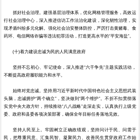
抓好社会治理。建强基层治理体系，优化网格管理服务，高效运
行社会治理中心，深入推进信访工作法治化建设，深化韧性治理，实
现矛盾纠纷多元化解。强化社会治安整体防控，严厉打击黄赌毒、食
药环、电信网络诈骗等违法犯罪活动，打造更高水平的“平安海盐”。
(十)着力建设忠诚为民的人民满意政府
坚持不忘初心、牢记使命，深入推进“六干争先”主题实践活动，
不断提高政府履职能力和水平。
始终对党忠诚。坚持用习近平新时代中国特色社会主义思想武装
头脑，忠诚拥护“两个确立”，坚决做到“两个维护”。不折不扣贯彻落
实党中央大政方针，持续推动“八八战略”走深走实，认真执行上级党
委、政府和县委各项决策部署，确保全年目标任务落地见效。
坚持人民至上。牢固树立正确政绩观，坚持问计于民、问需于
民，把尊重民意、汇集民智、凝聚民力、改善民生贯穿政府工作始