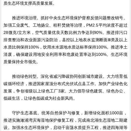
质生态环境支撑高质量发展。
推进环境治理。抓好中央生态环境保护督察反馈问题整改销号。
加强工业废气、工地扬尘、秸秆焚烧等治理，PM2.5平均浓度不超过
28微克/立方米，空气质量优良天数比例力争达到90%。推进排污口
排查整治和农业面源污染防治，县控以上地表水监测断面Ⅲ类及以上
水质比例保持100%，饮用水水源地水质达标率保持100%。推进净土
清废，确保建设用地安全利用率和危废处置率达到100%。生态环境
质量保持全市领先。
推动绿色转型。深化省减污降碳协同创新城市建设。大力培育低
碳循环经济，推进国家屋顶分布式光伏试点县工作。加快产业绿色化
发展，争创省级以上绿色工厂3家。大力倡导绿色建筑、绿色办公、
低碳生活，让绿色低碳成为社会新风尚。
守护生态基底。统筹自然保护与修复，新增绿化面积1000亩，
推进实施澉浦湾滨海湿地保护修复工程，完成南北湖生态湿地二期建
设。加强水生态环境保护，启动千亩荡水质提升工程，推进四海湖等