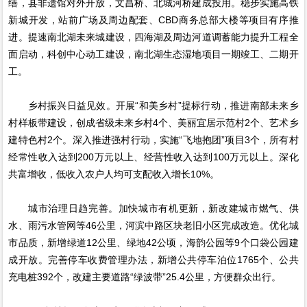
缮，县非遗馆对外开放，文昌桥、北城河桥建成投用。稳步实施高铁
新城开发，站前广场及周边配套、CBD商务总部大楼等项目有序推
进。提速南北湖未来城建设，四海湖及周边河道调蓄能力提升工程全
面启动，科创中心动工建设，南北湖生态湿地项目一期竣工、二期开
工。
乡村振兴日益见效。开展“和美乡村”提标行动，推进南部未来乡
村样板带建设，创成省级未来乡村4个、美丽宜居示范村2个、艺术乡
建特色村2个。深入推进强村行动，实施“飞地抱团”项目3个，所有村
经常性收入达到200万元以上、经营性收入达到100万元以上。深化
共富增收，低收入农户人均可支配收入增长10%。
城市治理日趋完善。加快城市有机更新，新改建城市燃气、供
水、雨污水管网等46公里，河滨中路区块老旧小区完成改造。优化城
市品质，新增绿道12公里、绿地42公顷，海韵公园等9个口袋公园建
成开放。完善停车收费管理办法，新增公共停车泊位1765个、公共
充电桩392个，改建主要道路“绿波带”25.4公里，方便群众出行。