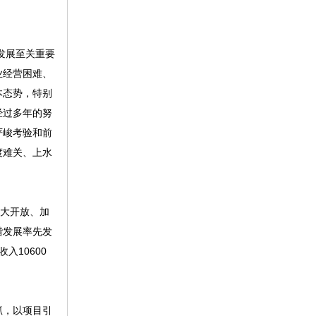
发展至关重要
业经营困难、
本态势，特别
经过多年的努
严峻考验和前
渡难关、上水
进大开放、加
谐发展率先发
入10600
抓，以项目引