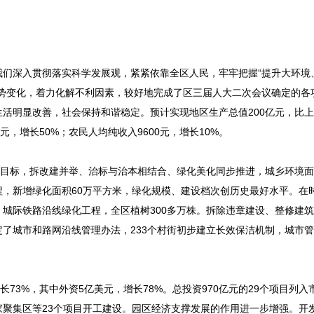
们深入贯彻落实科学发展观，紧紧依靠全区人民，牢牢把握“提升大环境
势变化，着力化解不利因素，较好地完成了区三届人大二次会议确定的各
活明显改善，社会保持和谐稳定。预计实现地区生产总值200亿元，比
亿元，增长50%；农民人均纯收入9600元，增长10%。
为目标，拆改建并举、治标与治本相结合、绿化美化同步推进，城乡环境
，新增绿化面积60万平方米，绿化规模、建设档次创历史最好水平。在
城际铁路沿线绿化工程，全区植树300多万株。拆除违章建设、整修建
了城市和路网沿线管理办法，233个村街初步建立长效保洁机制，城市
73%，其中外资5亿美元，增长78%。总投资970亿元的29个项目列入
聚集区等23个项目开工建设。园区经济支撑发展的作用进一步增强。开