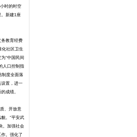
半小时的时空
里。新建1座
义务教育经费
准化社区卫生
为“中国民间
的人口控制指
贴制度全面落
点设置，进一
新的成绩。
素质、开放意
貌。“平安武
决。加强社会
工作。强化了