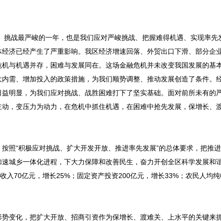
大、挑战最严峻的一年，也是我们应对严峻挑战、把握难得机遇、实现率先
体经济已经产生了严重影响。我区经济增速回落、外贸出口下滑、部分企
危机与机遇并存，困难与发展同在。这场金融危机并未改变我国发展的基
大内需、增加投入的政策措施，为我们顺势调整、推动发展创造了条件。
日益明显，为我们应对挑战、战胜困难打下了坚实基础。面对前所未有的
主动，变压力为动力，在危机中抓住机遇，在困难中抢先发展，保增长、
按照“积极应对挑战、扩大开发开放、推进率先发展”的总体要求，把推
加速城乡一体化进程，下大力保障和改善民生，奋力开创全区科学发展和
入70亿元，增长25%；固定资产投资200亿元，增长33%；农民人均纯收
形势变化，把扩大开放、招商引资作为保增长、渡难关、上水平的关键来