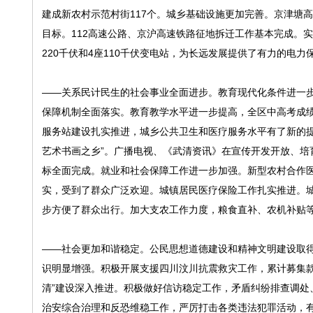
建成新农村示范村街117个。城乡基础设施更加完善。京津塘
目标。112高速公路、京沪高速铁路征地拆迁工作基本完成。实
220千伏和4座110千伏变电站，为长远发展提供了有力的电力
——关系民计民生的社会事业全面进步。教育现代化条件进一
保障机制全面落实。教育教学水平进一步提高，全区中高考成绩
服务站建设扎实推进，城乡公共卫生和医疗服务水平有了新的提
艺术书画之乡”。广播电视、《武清资讯》在宣传开发开放、培
标全面完成。就业和社会保障工作进一步加强。新型农村合作医
实，受到了群众广泛欢迎。城镇居民医疗保险工作扎实推进。
步方便了群众出行。加大支农工作力度，粮食直补、农机补贴
——社会更加和谐稳定。公民思想道德建设和精神文明建设取得
识明显增强。积极开展支援四川汶川抗震救灾工作，累计募集款物
清”建设深入推进。积极做好信访稳定工作，矛盾纠纷排查调处
治安综合治理和反恐维稳工作，严厉打击各类违法犯罪活动，