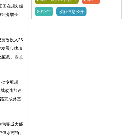
王国在规划编
2019年
政府信息公开
域经济增长
技改投入26
业发展步伐加
化监测、园区
一批专项规
旧城改造加速
亨路完成路基
住宅完成大部
中供水村街。