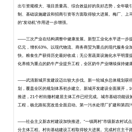
出引资规模大、项目质量高、综合效益好的良好态势，全年吸引注
制、基础设施建设和招商引资等方面取得较大进展。梅厂、上
的“发动机”作用进一步增强。
——三次产业在结构调整中健康发展。新型工业化水平进一步提
亿元，增长63%。以现代物流、商务商贸为重点的现代服务业
快。粮食生产获得历史最好收成；无公害蔬菜设施化水平明显提
化养殖为重点的奶牛产业提升工程，全区奶牛产业继续保持健
——武清新城开发建设迈出较大步伐。新一轮城乡总体规划获
划，覆盖全区的规划体系初步建立。新城开发建设全面展开，1
推进，21个村街撤村建居主体工作已经完成。城市基础功能设
工程，杨北路拓宽改造全面启动。第一污水处理厂扩建和第四
——社会主义新农村建设加快推进。“一镇两村”市级新农村试点
分主体工程。村街基础建设工程取得较大进展。完成村庄主干路硬