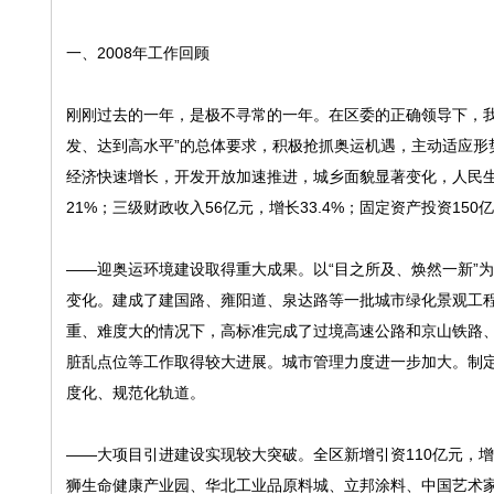
一、2008年工作回顾
刚刚过去的一年，是极不寻常的一年。在区委的正确领导下，我
发、达到高水平”的总体要求，积极抢抓奥运机遇，主动适应形
经济快速增长，开发开放加速推进，城乡面貌显著变化，人民生
21%；三级财政收入56亿元，增长33.4%；固定资产投资150
——迎奥运环境建设取得重大成果。以“目之所及、焕然一新”
变化。建成了建国路、雍阳道、泉达路等一批城市绿化景观工程
重、难度大的情况下，高标准完成了过境高速公路和京山铁路、
脏乱点位等工作取得较大进展。城市管理力度进一步加大。制定
度化、规范化轨道。
——大项目引进建设实现较大突破。全区新增引资110亿元，增长
狮生命健康产业园、华北工业品原料城、立邦涂料、中国艺术家