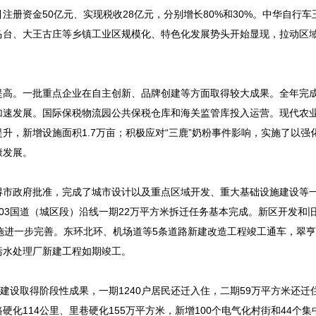
册资金50亿元、实现税收28亿元，分别增长80%和30%。中华自行车
马台、大王古庄等乡镇工业区规模化、特色化发展势头开始显现，拉动区
高。一批重点企业在自主创新、品牌创建等方面取得较大成果。全年完成
加速发展。国际保税物流园公共保税仓库和海关监管库投入运营。现代农
升，新增设施面积1.7万亩；积极应对“三鹿”奶粉事件影响，实施了以强
康发展。
得市政府批准，完成了城市设计以及重点区域开发、重大基础设施建设等
03国道（城区段）沿线一期22万平方米拆迁任务基本完成。新区开发和
施进一步完善。东环北环、机场道等5条道路新建改造工程竣工通车，翠
污水处理厂新建工程如期竣工。
建设取得阶段性成果，一期1240户居民还迁入住，二期59万平方米还迁
化114公里、里巷硬化155万平方米，新增100个电气化村街和44个集