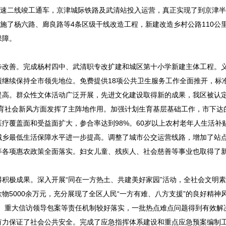
高速二线竣工通车，京津城际铁路及武清站投入运营，真正实现了到京津
施了杨六路、廊良路等4条区级干线改造工程，新建改造乡村公路110公
保障。
步改善。完成杨村四中、武清职专改扩建和城区第十小学新建主体工程。
继续保持全市领先地位。免费提供18项公共卫生服务工作全面推开，标
高。群众性文体活动广泛开展，先进文化建设取得新的成果，我区被认定
育社会新风方面发挥了主阵地作用。加强计划生育基层基础工作，市下达
疗覆盖面和受益面扩大，参合率达到98%。60岁以上农村老年人生活补
城乡最低生活保障水平进一步提高。调整了城市公交运营线路，增加了站
等各项惠农政策全面落实。妇女儿童、残疾人、社会慈善等事业也取得了
积极成果。深入开展“同在一方热土、共建美好家园”活动，全社会文明
5000余万元，充分展现了全区人民“一方有难、八方支援”的良好精神风
、重大信访领导包案等责任机制较好落实，一批热点难点问题得到有效解
有力保证了社会公共安全。完成了应急指挥体系建设和重点应急预案编制