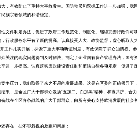
加大，有效防止了重特大事故发生。国防动员和双拥工作进一步加强，我
了民族宗教领域的和谐稳定。
范性文件制定办法，促进了政府工作规范化、制度化。继续完善行政许可
动，行政服务水平有了新的提高。认真接受人大、政协监督，虚心听取人
公开工作扎实开展，探索了重大事项听证制度，有效保障了群众知情权、
群众关注的现实问题得到及时解决。制定了企业国有资产管理办法，国有
水平进一步提高。认真落实廉政建设责任制和廉洁自律各项规定，促进了
的竞争压力，我们取得了来之不易的发展成果。这是在区委的正确领导下
结果，是全区广大干部群众发扬“五加二、白加黑”精神，和衷共济、合
向奋战在全区各条战线的广大干部群众，向所有关心支持武清发展的社会
中还存在一些不容忽视的差距和问题：