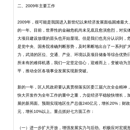
二、2009年主要工作
2009年，很可能是我国进入新世纪以来经济发展面临困难最
的一年。目前，世界性的金融危机尚未见底且愈演愈烈，对实
大项目建设放缓的苗头也开始显现。但是我们也充分认识到，
是党中央、国务院准确判断形势，及时果断地出台了一系列扩
力，武清的区位、交通、产业、环境以及项目储备等综合优势
所未有的难得机遇，我们一定坚定信心，迎难而上，变被动为
平，推动全区各项事业发展实现新突破。
新的一年，区人民政府要认真贯彻落实区委三届六次全会精神，
快大开发作为全年工作的重中之重，力促经济平稳较快增长，
展的新局面。预期实现地区生产总值240亿元，增长20%；财政收
元，增长10%以上。重点抓好七方面工作：
（一）进一步扩大开放，增强发展实力与后劲。积极应对宏观