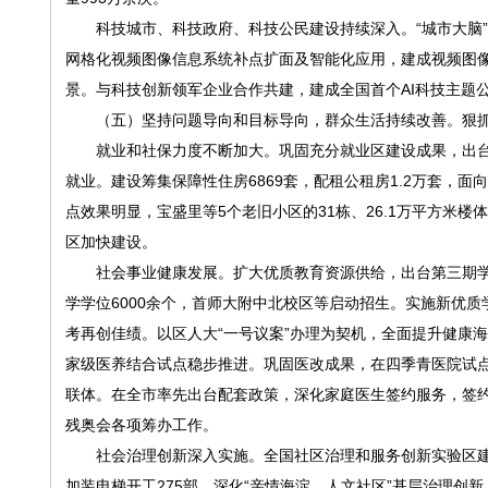
科技城市、科技政府、科技公民建设持续深入。“城市大脑”
网格化视频图像信息系统补点扩面及智能化应用，建成视频图
景。与科技创新领军企业合作共建，建成全国首个AI科技主题
（五）坚持问题导向和目标导向，群众生活持续改善。狠抓
就业和社保力度不断加大。巩固充分就业区建设成果，出台新
就业。建设筹集保障性住房6869套，配租公租房1.2万套，面
点效果明显，宝盛里等5个老旧小区的31栋、26.1万平方米
区加快建设。
社会事业健康发展。扩大优质教育资源供给，出台第三期学前
学学位6000余个，首师大附中北校区等启动招生。实施新优
考再创佳绩。以区人大“一号议案”办理为契机，全面提升健康
家级医养结合试点稳步推进。巩固医改成果，在四季青医院试
联体。在全市率先出台配套政策，深化家庭医生签约服务，签约
残奥会各项筹办工作。
社会治理创新深入实施。全国社区治理和服务创新实验区建设通
加装电梯开工275部。深化“亲情海淀、人文社区”基层治理创