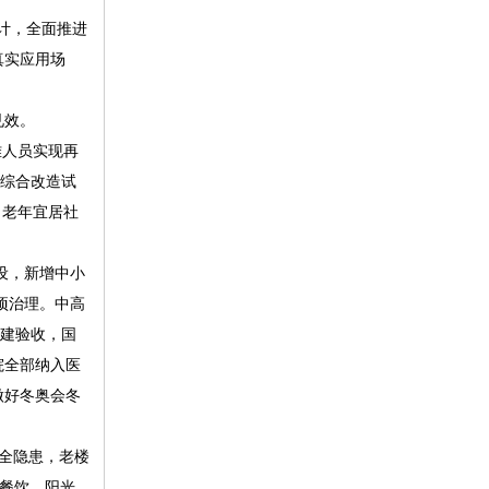
计，全面推进
真实应用场
见效。
难人员实现再
区综合改造试
，老年宜居社
设，新增中小
项治理。中高
创建验收，国
院全部纳入医
做好冬奥会冬
全隐患，老楼
光餐饮、阳光