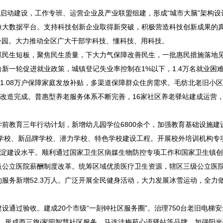
启动建设，工作专班、运营企业及产业联盟组建，形成“城市大脑”架构设
像大数据平台。支持科技创新企业取得新突破，积极营造科技创新成果的
公园。大力推动全区广大干部学科技、懂科技、用科技。
民生短板，聚焦民生质量，下大力气保障改善民生，一批惠民措施落地
一轮促进就业政策，城镇登记失业率控制在1%以下，1.4万名就业困
向1.08万户保障家庭发放补贴，多渠道保障群众住房需求。毛纺北老旧小
楼体改造完成。普惠型养老服务体系不断完善，16家社区养老驿站建成运营
教育三年行动计划，新增幼儿园学位6800余个，加强教育基础设施建
质学校、新品牌学校、潜力学校、特色学校建设工程。开展校外培训机构专
海淀建设水平。顺利通过国家卫生区病媒生物防控专项工作和国家卫生镇
点公立医院薪酬制度改革。统筹区域优质医疗卫生资源，辖区三级公立医
服务新增52.3万人。广泛开展全民健身活动，大力发展冰雪运动，全力
过验收。建成20个市级“一刻钟社区服务圈”。治理750台老旧电梯安
新，形成西三旗i家园智慧社区服务、马连洼梅苑心语驿站等品牌。加强阳