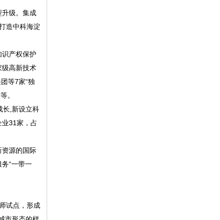
型升级。集成
打造中科海淀
知识产权保护
家级高新技术
团等7家“独
金等。
长,新设立科
企业31家，占
新资源的国际
务“一带一
师试点，形成
城市形态的样