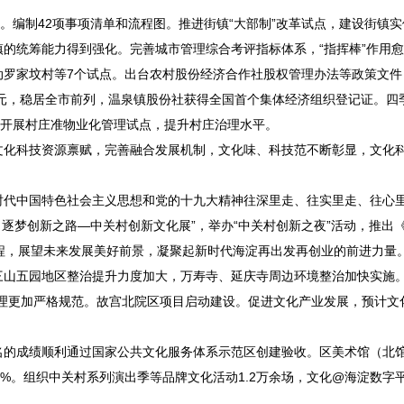
编制42项事项清单和流程图。推进街镇“大部制”改革试点，建设街镇实
的统筹能力得到强化。完善城市管理综合考评指标体系，“指挥棒”作用
家坟村等7个试点。出台农村股份经济合作社股权管理办法等政策文件
亿元，稳居全市前列，温泉镇股份社获得全国首个集体经济组织登记证。四
。开展村庄准物业化管理试点，提升村庄治理水平。
化科技资源禀赋，完善融合发展机制，文化味、科技范不断彰显，文化
代中国特色社会主义思想和党的十九大精神往深里走、往实里走、往心
·逐梦创新之路—中关村创新文化展”，举办“中关村创新之夜”活动，推出
程，展望未来发展美好前景，凝聚起新时代海淀再出发再创业的前进力量
五园地区整治提升力度加大，万寿寺、延庆寺周边环境整治加快实施。“
理更加严格规范。故宫北院区项目启动建设。促进文化产业发展，预计文
的成绩顺利通过国家公共文化服务体系示范区创建验收。区美术馆（北
%。组织中关村系列演出季等品牌文化活动1.2万余场，文化@海淀数字