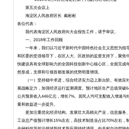
第五次会议上
海淀区人民政府区长 戴彬彬
各位代表：
我代表海淀区人民政府向大会报告工作，请予审议。
一、2018年工作回顾
一年来，我们以习近平新时代中国特色社会主义思想为指导
和区委的坚强领导下，在区人大、区政协的监督支持下，聚焦中
快建设具有全球影响力的全国科技创新中心核心区，全面完成
然形成，支撑和引领首都发展的优势明显增强。
（一）坚持稳中求进，综合经济实力迈上新台阶。有效应对错
展战略定力，加强经济运行监测调度。预计地区生产总值突破64
公共预算收入446亿元，增长7%。居民人均可支配收入增速与
量和效益进一步提升。
更加注重优化经济结构。发展壮大高精尖产业，信息服务、科
工业总产值预计增长15%左右，高技术制造业占比70%左右
金融科技等前沿领域新技术新应用持续涌现，中关村自动驾驶创