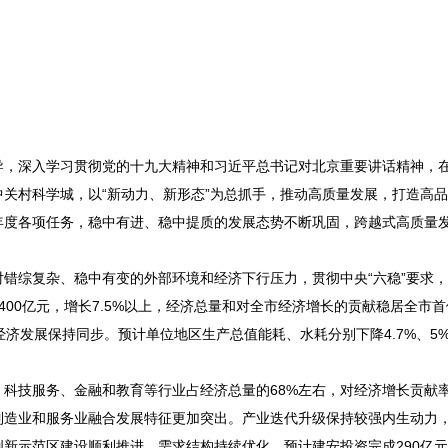
，深入学习贯彻党的十九大精神和习近平总书记对北京重要讲话精神，
关村科学城，以“新动力、新形态”为总抓手，推动高质量发展，打造高
年度各项任务，稳中有进、稳中提质的发展态势不断巩固，跨越式高质量
综复杂、稳中有变的外部环境和经济下行压力，贯彻中央“六稳”要求，
00亿元，增长7.5%以上，经济总量和对全市经济增长的贡献稳居全市
经济发展保持同步。预计单位地区生产总值能耗、水耗分别下降4.7%、5
技服务、金融和教育等行业占经济总量的68%左右，对经济增长贡献率
，制造业和服务业融合发展特征更加突出。产业迭代升级保持较强内生动力
新示范区建设顺利推进。需求结构持续优化，预计建安投资完成290亿