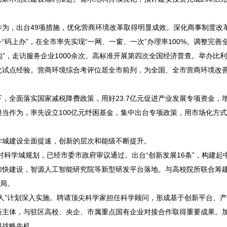
，出台49项措施，优化营商环境改革取得明显成效。深化商事制度改
码上办”，在全市率先实现“一网、一窗、一次”办理率100%。调整完善
包”，走访服务企业1000余次。高标准开展第四次全国经济普查。举办比
化试点经验。营商环境综合考评位居全市前列，为全国、全市营商环境改
全面落实国家减税降费政策，用好23.7亿元促进产业发展专项资金，
当作为，率先设立100亿元纾困基金，集中出台专项政策，用市场化方
城建设全面提速，创新的层次和能级不断提升。
科学城规划，已经市委市政府审议通过。出台“创新发展16条”，构建起
加快建设，智源人工智能研究院等新型研发平台落地。与高校院所联合筹
格局。
”计划深入实施。聘请顶尖科学家担任科学顾问，形成基于创新平台、产
新主体，与驻区高校、央企、市属重点国有企业对接合作取得重要成果。
得战略先机。