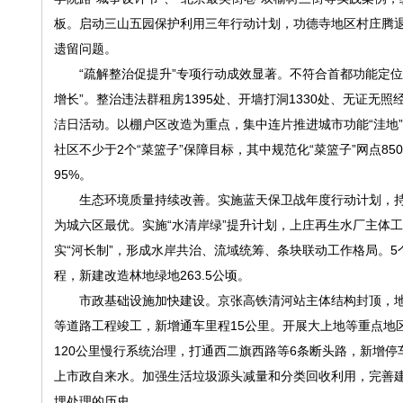
板。启动三山五园保护利用三年行动计划，功德寺地区村庄腾
遗留问题。
“疏解整治促提升”专项行动成效显著。不符合首都功能定位的产
增长”。整治违法群租房1395处、开墙打洞1330处、无证无
洁日活动。以棚户区改造为重点，集中连片推进城市功能“洼地”
社区不少于2个“菜篮子”保障目标，其中规范化“菜篮子”网点8
95%。
生态环境质量持续改善。实施蓝天保卫战年度行动计划，持续巩固
为城六区最优。实施“水清岸绿”提升计划，上庄再生水厂主体
实“河长制”，形成水岸共治、流域统筹、条块联动工作格局。
程，新建改造林地绿地263.5公顷。
市政基础设施加快建设。京张高铁清河站主体结构封顶，地铁1
等道路工程竣工，新增通车里程15公里。开展大上地等重点地区
120公里慢行系统治理，打通西二旗西路等6条断头路，新增停
上市政自来水。加强生活垃圾源头减量和分类回收利用，完善
埋处理的历史。