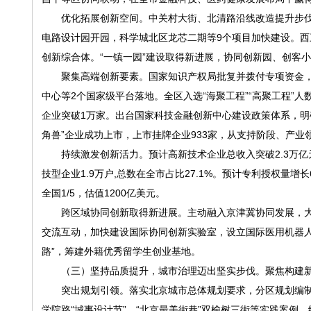
优化拓展创新空间。中关村大街、北清路沿线改造提升步伐
电路设计园开园，科学城北区龙芯二期等9个项目加快建设。
创新综合体。“一镇一园”建设取得新进展，协同创新园、创客
聚集高端创新要素。国家知识产权局批复并拨付专项资金，
中心等2个国家级平台落地。全区入选“海聚工程”“高聚工程”
企业突破1万家。出台国家科技金融创新中心建设政策体系，明确
角兽”企业成功上市，上市挂牌企业933家，从支持阶段、产业
持续激发创新活力。预计高新技术企业总收入突破2.3万亿元
技型企业1.9万户,总数在全市占比27.1%。预计专利授权量增
全国1/5，估值1200亿美元。
跨区域协同创新取得新进展。主动融入京津冀协同发展，大
交流互动，加快建设国际协同创新实验室，设立国际医用机器人
路”，筹建外籍优秀留学生创业基地。
（三）坚持品质提升，城市治理迈出坚实步伐。聚焦构建新
突出规划引领。落实北京城市总体规划要求，分区规划编制完
学院路“城事设计节”、“北京最美街巷”双榆树三街等实践案