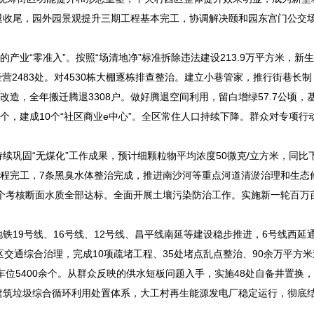
退收尾，园外园景观提升三期工程基本完工，协调解决颐和园东宫门公交
业“零准入”。按照“场清地净”标准拆除违法建设213.9万平方米，新生
照经营2483处。对4530栋大棚逐栋排查整治。建立小巷管家，推行街巷长
改造，全年搬迁腾退3308户。做好腾退空间利用，留白增绿57.7公顷，
50个，建成10个“社区商业e中心”。全区常住人口持续下降。群众对专项行
“无煤化”工作成果，预计细颗粒物平均浓度50微克/立方米，同比下降
工程完工，7条黑臭水体整治完成，推进南沙河等重点河道清淤治理和生态
5个考核断面水质全部达标。全面开展土壤污染防治工作。实施新一轮百万
9号线、16号线、12号线、昌平线南延等建设稳步推进，6号线西延
交通综合治理，完成10项疏堵工程、35处堵点乱点整治、90余万平方
车位5400余个。从群众反映的供水短板问题入手，实施48处自备井置换，
建筑垃圾综合循环利用处置体系，大工村再生能源发电厂稳定运行，彻底