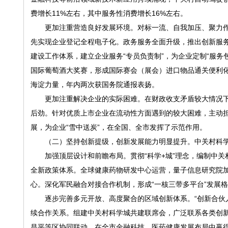
费增长11%左右，其中服务性消费增长16%左右。
更加注重营造良好发展环境。对标一流、自我加压、聚力作为
先实现企业登记全程电子化。政务服务全面升级，推出创新服务“
建设工作体系，建立企业服务“专员负责制”，为企业定制“服务
国际葡萄酒大奖赛，形成国际赛会（展会）进口物品通关便利
海淀力量，年内两次获国务院通报表扬。
更加注重解决企业的实际困难。在财政收支矛盾较大情况下，
后劲。针对优质上市企业在流动性方面遇到的较大困难，主动担
展，为企业“雪中送炭”，在全国、全市发挥了示范作用。
（二）坚持创新提级，创新发展能力明显提升。中关村科学
加强顶层设计和前瞻布局。贯彻“科学+城”理念，编制中关村
全新政策体系。全球健康药物研发中心运营，量子信息研究院
心。深化军民融合对接合作机制，形成“一核三带多平台”发展
逐步完善多元开放、高度聚合的区域创新体系。“创新合伙人
续合作关系。组建中关村科学城共建联席会，广泛联系各类创
昌平等区协同联动，在全市金融科技、医药健康发展布局中赢