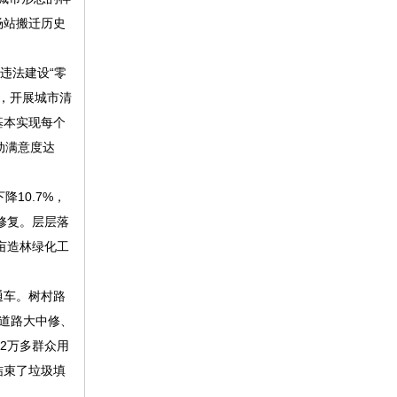
场站搬迁历史
违法建设“零
制，开展城市清
基本实现每个
动满意度达
10.7%，
修复。层层落
亩造林绿化工
通车。树村路
米道路大中修、
2万多群众用
结束了垃圾填