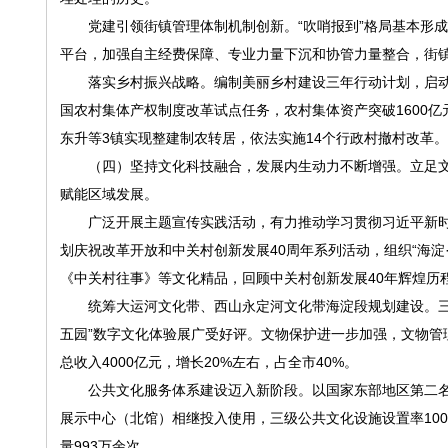
党建引领街镇管理体制机制创新。“吹哨报到”格局基本形成。
平台，加强自主经费保障、专业力量下沉和协管力量整合，街镇
落实乡村振兴战略。编制美丽乡村建设三年行动计划，启动罗
国农村集体产权制度改革试点任务，农村集体资产突破1600
东升等3镇实现整建制农转居，依法实施14个行政村撤村改革
（四）坚持文化科技融合，发展内生动力不断增强。立足文
赋能区域发展。
广泛开展主题宣传实践活动，有力推动学习贯彻习近平新时
划庆祝改革开放和中关村创新发展40周年系列活动，组织“海淀
《中关村往事》等文化精品，回顾中关村创新发展40年辉煌历
统筹大运河文化带、西山永定河文化带海淀段规划建设。三山
五园”数字文化体验展广受好评。文物保护进一步加强，文物管
总收入4000亿元，增长20%左右，占全市40%。
公共文化服务体系建设迈入新阶段。以国家东部地区第二名
展示中心（北馆）相继投入使用，三级公共文化设施设置率100
量993万余次。