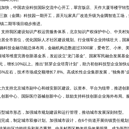
加快，中国农业科技国际交流中心开工，翠宫饭店、天作大厦等楼宇转
西三旗（金隅）科技园一期开工，原天坛家具厂改造升级为金隅智造工场，
小镇二期等项目稳步推进。
支持我区建设知识产权运营服务体系，北京知识产权保护中心、中关村
人数居全市首位，优化国际人才社区建设规划。行业领军企业持续壮大，国
科技金融功能总体布局，金融机构总数超过3300家，爱奇艺、小米、美
领域等维度完善创新基金系，发起设立“龙门基金”、国家军民融合发展基
，增长10%以上。推出“胚芽企业培育计划”，助力初创科技型企业加快成
长6%左右，技术市场成交额增长7.8%。高成长性企业集群发展，“独角兽”
力支持北京城市副中心和雄安新区建设。以资本、平台为纽带，推进创
创新中心、国际医疗器械创新中心，鼓励支持科技创新企业海外布局。服
型城市形态，加强城市规划建设和运行管理，推动城市发展深刻转型。
成，制定城市双修计划。加强城市设计，在6个街道开展街镇责任规划
例，统筹街区功能提升和形态重塑，中关村西区整体提升效果明显，成为新型