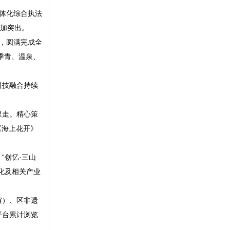
体化综合执法
愈加突出。
，圆满完成全
季青、温泉、
科技融合持续
里走。精心策
《海上花开》
。
创忆·三山
化及相关产业
馆）、区非遗
平台累计浏览