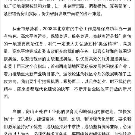
加广泛地凝聚智慧和力量，进一步创新思路、调整措施、完善部署，
紧密结合房山实际，努力破解发展中面临的各种难题。
从全市形势看，2008年北京市的中心工作是确保成功举办一届
有特色、高水平奥运会。保障奥运、服务奥运、奉献奥运是我们肩负
的一项重要政治任务，我们一定要大力弘扬五种“奥运精神”，高质
量、高水平地完成市委市政府交给我们的任务，以喜庆祥和的氛围迎
接奥运、以整洁靓丽的面貌迎接奥运、以优质高效的服务迎接奥运。
市委十届三次全会指出，首都西南部地区要积极发展休闲娱乐产业，
着力推动重大新产业项目落户。这段论述为我区今后的发展明确了主
攻方向。我们要牢牢把握机遇，乘势而上，以只争朝夕、时不我待的
精神，搭乘首都现代化建设的快车，不断开创全区改革开放的新局
面。
当前，房山正处在工业化的发育期和城镇化的推进期。加快实
施“十一五”规划，建设富裕、靓丽、文明、和谐现代化新区，要求我
们必须坚持好字优先，必须坚持好中求快，必须坚持统筹兼顾，必须
坚持以人为本，必须坚持求真务实。要围绕首都经济特征，加快转变