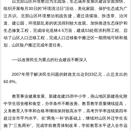
以北部山区环境整治为主战场，生态涵养发展区建设全面加快。
组织开展每月30日的“环境清洁日”活动，美化家园、保护生态成为广
泛共识。北部山区环境整治初战告捷，通过清煤场、拆违章、治河
道、建公园，环境脏乱差的状况得到较大改观。加快推进生态保护和
生态修复工程，完成绿化造林4.5万亩，建成53处雨洪利用工程。启
动了山区人口迁移工程，完成人口迁移集中搬迁区一期用地可研和规
划，山区险户搬迁完成年度任务。
──以改善民生为重点的社会建设不断深入
2007年用于解决民生问题的财政支出达到33亿元，占总支出的
60.8%。
教育事业健康发展。新建改建25所中小学，燕山地区新建燕化附
中学生宿舍楼和食堂，办学条件不断改善。教育教学质量继续提高，
义务教育入学率和合格率继续保持较高水平，高考升学率连续第四年
超过全市平均水平。在“两免一补”的基础上，继续对山区外迁学生实
施了“三免两补”。完成学前教育体制改革，学前教育水平进入全市远