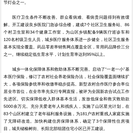
节灯会之一。
医疗卫生条件不断改善。群众看病难、看病贵问题得到有效缓
解。开工建设良乡医院门急诊综合楼，建成7个社区卫生服务站、86
个村卫生室和34个健康工作室，为山区乡镇配备9辆医疗巡诊车和
120名村级卫生人员，城乡医疗服务体系进一步健全，社区卫生服务
基本实现全覆盖。药品零差率销售网点覆盖全区，常用药品降价三分
之一。继续稳定低生育水平，计划生育率达到95%以上。
城乡一体化保障体系和救助体系不断完善。启动了“一老一小”基
本医疗保险，修订了农村社会养老保险办法，社会保险覆盖面继续扩
大，各项保险参统率和收缴率稳步提高。新型农村合作医疗参合率位
居全市首位，在全市率先实行专网直报，被评为全国新农合试点工作
先进区。切实保障低收入群体基本生活，发放低保金和救灾救助款
5000余万元。充分关爱老年人和残疾人，实施了山区星光计划，在
83个山区村建立了老年福利服务设施，为181户农村重残人家庭实施
了无障碍改造。加快构建住房保障体系，确定了3个保障性住房项
目，城关槠榆树街、长阳北部组团住宅小区已开工建设。