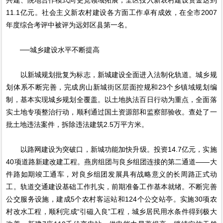
11.1亿元。社会主义新农村建设各方面工作卓有成效，在全市2007
年度综合考评中被评为远郊区县第一名。
──城乡建设水平不断提高
以新城规划批复为标志，新城建设全面进入法制化轨道。城乡规
划体系不断完善，完成房山新城街区层面控规和23个乡镇域规划编
制，基本实现城乡规划全覆盖。以土地执法百日行动为重点，全面落
实土地专项整治行动，顺利通过国土资源部和监察部验收。查处了一
批土地违法案件，拆除违法建筑2.5万平方米。
以路网建设为突破口，新城功能加快升级。投资14.7亿元，实施
40项道路新建改建工程。燕房组团与良乡组团连接的第二通道——大
件路如期竣工通车，对良乡组团发展具有战略意义的长周路正式动
工。轨道交通建设基础工作扎实，前期准备工作基本就绪。不断完善
公交服务设施，建成5个农村客运站和124个公交站亭。实施30项农
村改水工程，顺利完成“引磁入良”工程，城乡居民用水条件得到极大