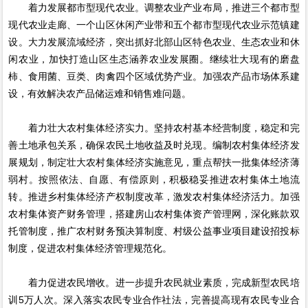
着力发展都市型现代农业。调整农业产业布局，推进三个都市型
现代农业走廊、一个山区休闲产业带和五个都市型现代农业示范镇建
设。大力发展流域经济，突出抓好北部山区特色农业、生态农业和休
闲农业，加快打造山区生态涵养农业发展圈。继续壮大现有的磨盘
柿、食用菌、豆类、肉禽四个区域优势产业。加强农产品市场体系建
设，有效解决农产品储运难和销售难问题。
着力壮大农村集体经济实力。坚持农村基本经营制度，稳定和完
善土地承包关系，确保农民土地收益及时兑现。编制农村集体经济发
展规划，制定壮大农村集体经济实施意见，重点帮扶一批集体经济薄
弱村。按照依法、自愿、有偿原则，积极稳妥推进农村集体土地流
转。推进乡村集体经济产权制度改革，激发农村集体经济活力。加强
农村集体资产财务管理，搭建房山农村集体资产管理网，深化账款双
托管制度，推广农村财务预决算制度、村级公益事业项目建设招投标
制度，促进农村集体经济管理规范化。
着力促进农民增收。进一步提升农民就业素质，完成新型农民培
训5万人次。深入落实农民专业合作社法，完善提高现有农民专业合