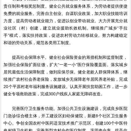
责任制和考核奖惩制度。健全公共就业服务体系，为劳动者提供便捷
免费的就业服务。完善自主创业、自谋职业政策，加大职业技能培训
力度，提高劳动者就业能力，促进以创业带动就业。大力开展充分就
业社区（村）创建，建立就业援助长效机制。继续推广城乡“手拉
手”模式，落实扶持政策，促进农村劳动力转移就业。努力构建稳定
和谐的劳动关系，规范各类用工制度。
提高社会保障水平。健全社会保险资金的筹措机制和监督制度，
加强社会保险扩面征缴，扩大“一老一小”医疗保险覆盖面。落实城乡
居民最低生活保障制度，做到应保尽保。健全老龄人群保障体系，继
续推广农村社会养老保险，发放城乡无保障老年居民养老补贴，完成
20个平原村老年福利服务设施建设。认真开展扶贫助困工作，进一步
健全专项救助政策，完成300户残疾人家庭无障碍改造。
完善医疗卫生服务功能。加强公共卫生设施建设，完成良乡医院
门急诊综合楼主体，开工建设区妇幼保健院，新建8个社区卫生服务
中心。争创全国农村中医药适宜技术推广示范区，创建100个中医特
色村级卫生机构。完善新型农村合作医疗制度，巩固参合率，提高住