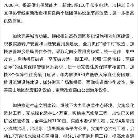
7000户。提高供电保障能力，新建3座110千伏变电站。加快老旧小
区供热管线更新改造和房良两个组团供热设施节能改造，进一步提高
供热质量。
加快完善城市功能。继续推进高教园区基础设施和功能区建设，
积极实施转户安置和回迁安置用房建设。全力抓好“城中村”改造，加
快改善城乡居民居住条件。采取定向安置用房模式，统一运作、集中
改造，启动拱辰街道一至五街改造一期工程。按照“三级审核，两级
公示”的住房保障管理体系要求，进一步完善住房保障审核窗口。加
快3个保障性住房项目建设，年内解决970户低收入家庭住房困难。
推进流通设施建设，抓好财富广场和拱辰、西潞街道商业街改造。完
善燕山地区配套服务设施，更新改造燕山公园游乐设备。
加快推进生态文明建设。继续下大力量改善生态环境。实施绿化
造林工程，完成绿化造林1.4万亩。实施生态修复工程，加快已关闭
矿区植被恢复，全年达到3100亩。实施水源保护工程，完成4条清洁
小流域治理，治理水土流失面积35平方公里。实施生态治河工程，启
动1.7万亩滨水森林公园项目。抓好17处雨洪利用工程，提高水资源