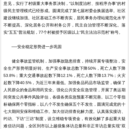
意见，实行了村级重大事务票决制，“以制度治村、按程序办事”的村
级民主管理模式已经形成。圆满完成了第七届村委会换届选举。社区
建设继续加强。社区基础工作不断夯实，居民事务办理站规范化水平
不断提高。深化居务公开和村务公开，民主自治管理不断深化。落
实“五五”普法规划，77个村被授予区级以上“民主法治示范村”称号。
──安全稳定形势进一步巩固
健全事故监管机制，加强事故隐患排查，持续开展专项整治，安
全生产形势明显好转。生产安全事故总数下降50%，死亡人数下降
53.8%；重大交通事故起数下降12.1%，死亡人数下降13.7%；火灾
起数下降40.5%，为近三年来最低。加强食品药品市场监管，确保了
人民群众的食品和用药安全。强化公共安全应急管理，开展了奥运期
间突发公共事件风险评估，各级各类应急预案不断完善。以三个零指
标确保两个零指标，以八个不发生确保五个不发生，圆满完成党的十
七大期间安保和维稳工作。加大信访排查化解力度。认真落实接访、
约访、下访“三访”制度，设立维稳专项资金，有效化解了多起重大疑
难信访问题，全区到市以上越级集体访总量和非正常访总量实现“双