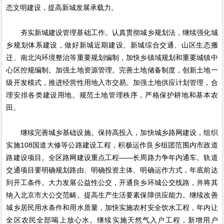
态文明建设，提高新城发展承载力。
夯实新城建设管理基础工作。认真贯彻城乡规划法，继续强化城
乡规划体系建设，做好新城近期建设、新城综合交通、山区生态搬
迁、南北沟环境整治等重要规划编制，加快乡镇域规划和重要城镇中
心区控规编制。加强土地资源管理。完善土地储备制度，创新土地一
级开发模式，推进经营性用地入市交易。加强土地供应计划管理，合
理安排各类建设用地。规范土地管理秩序，严格保护耕地和基本农
田。
继续完善城乡基础设施。保持高投入，加快城乡路网建设，组织
实施108国道大修等公路建设工程，积极运作良乡组团范围内市政道
路建设项目。全区路网建设重点工程——长周路力争年内通车。轨道
交通项目要明确规划路由、明确投资主体、明确运作方式，年底前达
到开工条件。大力发展公益性公交，开通良乡环城公交线路，并将其
纳入北京市大公交范畴。提高生产生活要素保障供应能力。继续改善
城乡居民用水条件和用水质量，加快实施农村安全饮水工程，年内让
全区农民全部喝上放心水。继续实施天然气入户工程，新增用户