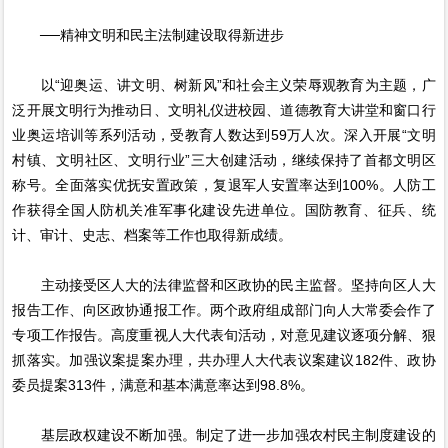
──精神文明和民主法制建设取得新进步
以“迎奥运、讲文明、树新风”和社会主义荣辱观教育为主题，广
泛开展文明行为推动日、文明礼仪进校园、道德教育大讲堂和窗口行
业奥运培训等系列活动，受教育人数达到59万人次。深入开展“文明
村镇、文明社区、文明行业”三大创建活动，继续保持了首都文明区
称号。全面落实优抚安置政策，复退军人安置率达到100%。人防工
作获得全国人防机关准军事化建设先进单位。国防教育、征兵、统
计、审计、史志、档案等工作也取得新成绩。
主动接受区人大的法律监督和区政协的民主监督。坚持向区人大
报告工作、向区政协通报工作。两个政府组成部门向人大常委会作了
专项工作报告。高度重视人大代表旬活动，对意见建议逐项分解、狠
抓落实。加强议案提案办理，共办理人大代表议案建议182件、政协
委员提案313件，满意和基本满意率达到98.8%。
基层政权建设不断加强。制定了进一步加强农村民主制度建设的