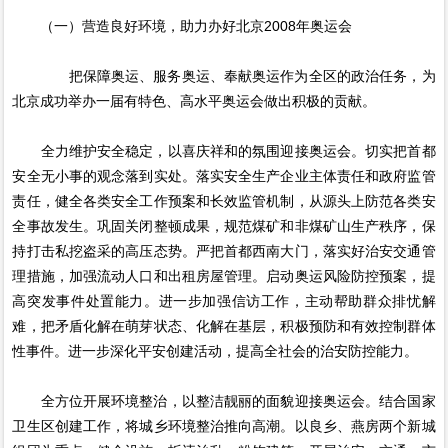
（一）营造良好环境，助力办好北京2008年奥运会
把保障奥运、服务奥运、奉献奥运作为全区的政治任务，为
北京成功举办一届有特色、高水平奥运会做出积极的贡献。
全力维护安全稳定，以喜庆祥和的氛围迎接奥运会。切实把首都
安全无小事的观念落到实处。落实安全生产企业主体责任和政府监管
责任，健全各类安全工作预案和长效监管机制，从源头上防范各类安
全事故发生。巩固关闭整顿成果，规范煤矿和非煤矿山生产秩序，保
持打击私挖盗采的高压态势。严把首都西南大门，落实好治安交通管
理措施，加强流动人口和出租房屋管理。启动奥运风险防控预案，提
高突发事件处置能力。进一步加强信访工作，主动帮助群众排忧解
难，把矛盾化解在萌芽状态、化解在基层，积极预防和有效控制群体
性事件。进一步深化平安创建活动，提高全社会的治安防控能力。
全方位开展环境整治，以整洁靓丽的面貌迎接奥运会。结合国家
卫生区创建工作，将城乡环境整治推向高潮。以良乡、燕房两个新城