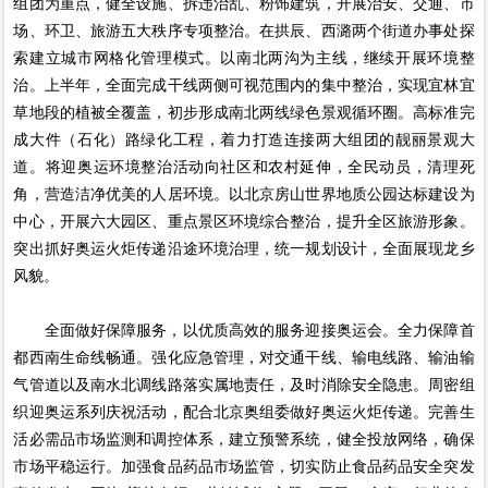
组团为重点，健全设施、拆违治乱、粉饰建筑，开展治安、交通、市
场、环卫、旅游五大秩序专项整治。在拱辰、西潞两个街道办事处探
索建立城市网格化管理模式。以南北两沟为主线，继续开展环境整
治。上半年，全面完成干线两侧可视范围内的集中整治，实现宜林宜
草地段的植被全覆盖，初步形成南北两线绿色景观循环圈。高标准完
成大件（石化）路绿化工程，着力打造连接两大组团的靓丽景观大
道。将迎奥运环境整治活动向社区和农村延伸，全民动员，清理死
角，营造洁净优美的人居环境。以北京房山世界地质公园达标建设为
中心，开展六大园区、重点景区环境综合整治，提升全区旅游形象。
突出抓好奥运火炬传递沿途环境治理，统一规划设计，全面展现龙乡
风貌。
全面做好保障服务，以优质高效的服务迎接奥运会。全力保障首
都西南生命线畅通。强化应急管理，对交通干线、输电线路、输油输
气管道以及南水北调线路落实属地责任，及时消除安全隐患。周密组
织迎奥运系列庆祝活动，配合北京奥组委做好奥运火炬传递。完善生
活必需品市场监测和调控体系，建立预警系统，健全投放网络，确保
市场平稳运行。加强食品药品市场监管，切实防止食品药品安全突发