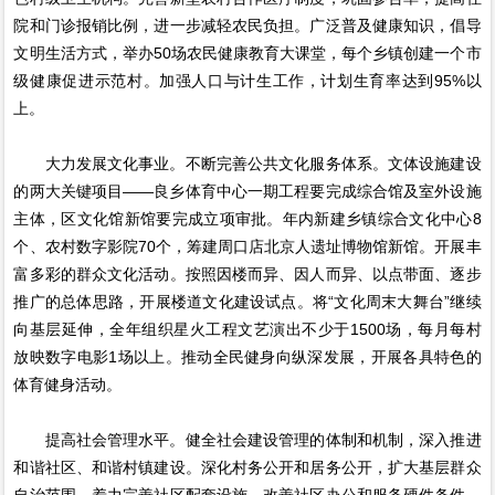
院和门诊报销比例，进一步减轻农民负担。广泛普及健康知识，倡导
文明生活方式，举办50场农民健康教育大课堂，每个乡镇创建一个市
级健康促进示范村。加强人口与计生工作，计划生育率达到95%以
上。
大力发展文化事业。不断完善公共文化服务体系。文体设施建设
的两大关键项目——良乡体育中心一期工程要完成综合馆及室外设施
主体，区文化馆新馆要完成立项审批。年内新建乡镇综合文化中心8
个、农村数字影院70个，筹建周口店北京人遗址博物馆新馆。开展丰
富多彩的群众文化活动。按照因楼而异、因人而异、以点带面、逐步
推广的总体思路，开展楼道文化建设试点。将“文化周末大舞台”继续
向基层延伸，全年组织星火工程文艺演出不少于1500场，每月每村
放映数字电影1场以上。推动全民健身向纵深发展，开展各具特色的
体育健身活动。
提高社会管理水平。健全社会建设管理的体制和机制，深入推进
和谐社区、和谐村镇建设。深化村务公开和居务公开，扩大基层群众
自治范围。着力完善社区配套设施，改善社区办公和服务硬件条件。