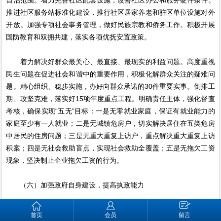
推进社区服务站标准化建设，推行社区居家养老和驻区单位设施对外
开放。加强专项社会事务管理，做好民族宗教和侨务工作。积极开展
国防教育和双拥共建，落实各项优抚安置政策。
着力解决好群众最关心、最直接、最现实的利益问题。高度重视
民生问题在促进社会和谐中的重要作用，积极化解群众关注的疑难问
题。精心组织、稳步实施，办好向群众承诺的30件重要实事。倒排工
期、攻坚克难，落实好15项年度重点工程。明确责任主体，强化督查
考核，确保实现“五无”目标：一是无零就业家庭，保证有就业能力的
家庭至少有一人就业；二是无城镇危房户，切实解决居住在五类危房
中居民的住房问题；三是无重大重复上访户，重点解决重大重复上访
积案；四是无社会救助盲点，实现社会救助全覆盖；五是无拖欠工资
现象，坚决制止企业拖欠工资的行为。
（六）加强政府自身建设，提高执政能力
按照科学执政、民主执政、依法执政的要求，努力建设行为规
首页
会员
留言