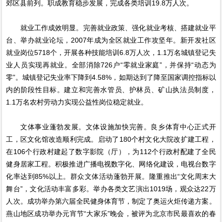
郊区县前列。职成教育稳步发展，完成各类培训19.8万人次。
就业工作成效明显。完善就业政策、强化就业考核、搭建就业平
台、举办就业论坛，2007年成为全区就业工作攻坚年。新开发社区
就业岗位5718个，开展各种技能培训6.8万人次，1.1万名城镇登记失
业人员实现再就业。全部消除726户“零就业家庭”，并保持“动态为
零”。城镇登记失业率下降到4.58%，如期达到了降至国家调控指标以
内的阶段性目标。建立和完善水管员、护林员、矿山执法员制度，
1.1万名农村劳动力实现公益性岗位稳定就业。
文体事业蓬勃发展。文体设施加快完善。良乡体育中心正式开
工，区文化馆改造顺利完成。启动了180个村文化大院改扩建工程，
在106个行政村建起了数字影院（厅），为112个行政村配建了全民
健身居家工程。积极推进广播电视数字化、网络化建设，电视台数字
化率达到85%以上。群众文体活动蓬勃开展。隆重推出“文化周末大
舞台”，文化活动丰富多彩。举办各类文艺演出1019场，观众达22万
人次。成功举办第六届全民健身体育节，制定了奥运火炬传递方案。
燕山地区成功举办元宵节“大家乐”晚会，被评为北京市民最喜欢的春