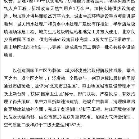
改善。新建7座110千伏变电站，供电能力显著提高。继续实施天然
气入户工程，新增改造天然气用户1万余户。加快实施供热设施改
造，增加联片供热面积25万平方米。城市生态环境建设重点项目进展
顺利，城关污水处理厂和良乡中水处理厂建设有序推进，半壁店垃圾
填埋场续建工程、城关生活垃圾转运站相继完工并投入使用。北京良
乡高教园区道路、供电等基础设施日臻完善，3所大学已正常教学。
燕山地区城市功能进一步完善，建成燕怡园二期等一批公共服务设施
项目。
以创建国家卫生区为载体，城乡环境整治取得阶段性成果。举全
区之力、凝全区之智，广泛发动、全民参与，创卫达标以最短的周期
通过市级验收，被评为“北京市卫生区”。燕山地区城市建设管理水平
跃上新台阶，获得“国家卫生区”称号。部门联动、严格执法，有效治
理了街头顽症。集中力量拆除违法建筑、违规广告牌匾，清理粉刷房
良两地建筑物外立面，完成了奥运倒排期折子工程。村庄环境整治评
比位次大幅前移，由全市第13名跃升至第5名。加强大气污染治理，
空气质量二级和好于二级天数达到187天。