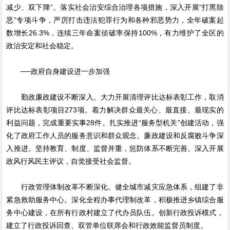
减少、双下降”。落实社会治安综合治理各项措施，深入开展“打黑除
恶”专项斗争，严厉打击违法犯罪行为和各种邪恶势力，全年破案起
数增长26.3%，连续三年命案侦破率保持100%，有力维护了全区的
政治安定和社会稳定。
──政府自身建设进一步加强
勤政廉政建设不断深入。大力开展清理评比达标表彰工作，取消
评比达标表彰项目273项。着力解决群众最关心、最直接、最现实的
利益问题，完成重要实事28件。扎实推进“服务型机关”创建活动，强
化了政府工作人员的服务意识和群众观念。廉政建设和反腐败斗争深
入推进。坚持教育、制度、监督并重，惩防体系不断完善。深入开展
政风行风民主评议，自觉接受社会监督。
行政管理体制改革不断深化。健全城市减灾应急体系，组建了非
紧急救助服务中心。深化全程办事代理制改革，积极推进乡镇综合服
务中心建设，在所有行政村建立了代办员队伍。创新行政投诉模式，
建立了行政投诉回查、双管单位联席会和行政效能监督员制度。