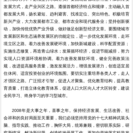
发展方式，走产业兴区之路。遵循首都经济特点和规律，主动融入首
都发展大局，扬长避短、趋利避害、找准定位、突出特色。积极培育
新兴产业，大力发展都市工业、都市农业和现代服务业；坚持创新驱
动，加快传统优势产业升级，做好做足创新型经济文章。要围绕城市
发展新区和生态涵养发展区的功能定位，进一步优化发展环境，走环
境立区之路。着力改善发展硬环境，加快新城建设，科学配置资源；
实施生态修复，再造青山绿水；发展循环经济，促进节能减排，努力
实现人口资源环境相协调。着力改善发展软环境，健全完善政策法
规，改进提高服务质量，激发发展活力，增强发展潜力，创造适宜居
住休闲、适宜投资创业的环境氛围。要切实注重培养各类人才，走人
才强区之路。广泛招才引智，促进人才聚集。优化教育结构，提高教
育质量，打造立体化教育体系，促进人口大区向人才大区转变，建设
全民学习、终身学习的学习型城市。
2008年是大事之年，喜事之年。保持经济发展、生活改善、社
会祥和的良好局面至关重要，我们必须坚持用党的十七大精神武装头
脑、指导实践、推动工作，胸怀大局，统筹兼顾，密切联系实际，研
究新情况，解决新问题，创造性地开展工作，更加自觉地落实科学发