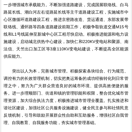
一步增强城市承载能力。不断加强道路建设，完成国展联络线、白马
路延长线、潮白河左右堤路延长线等主干道路建设工程，实施城市中
心区微循环道路建设工程，推进京密路改造、货运通道、东部发展带
联络线、通怀路等四条道路建设前期工作，积极争取轨道交通M15号
线和L1号线延伸至新城中心区工程尽快启动。积极推进能源和电力设
施建设，启动城北供热中心建设，加快仁和220KV变电站和聚源、南
法信、天竺出口加工区等3座110KV变电站建设，不断提高全区能源
供应能力。
突出以人为本，完善城市管理。积极探索条块结合、行为规范、
调控有力的长效管理机制，切实把奥运筹备的成功经验转化到日常管
理之中，努力为广大群众营造良好的城市环境、提供高效便捷的服
务。进一步理顺部门、街道和镇的管理职能和权限，整合优化城市管
理资源，加大综合执法力度，积极推进城市管理全覆盖。扎实推进和
谐社区建设，加强社区公共服务设施建设，健全民主参与和社情民意
反馈机制，引导和鼓励开展群众性自助和互助服务，增强社区自我管
理、自我教育、自我服务功能，夯实城市管理基础。