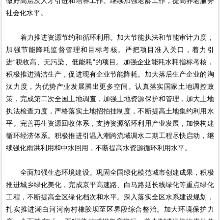
做好高层次人才引进和培养工作。继续加强老龄工作，提高养老服务
社会化水平。
着力推进资源节约和循环利用。加大节能执法和节能审计力度，
加强节能降耗监督管理和目标考核。严把项目准入关口，着力引
进“税收高、无污染、低能耗”的项目。加强企业能耗水耗指标考核，
积极推进清洁生产，促进现有企业节能降耗。加大落后生产企业的淘
汰力度，为优势产业发展腾出更多空间。认真落实国家土地调控政
策，完成第二次全国土地调查，加强土地资源保护和管理，加大土地
执法检查力度，严格落实土地招拍挂制度，不断提高土地集约利用水
平。完善再生资源回收体系，支持资源循环利用产业发展，加快构建
循环经济体系。积极推进引温入潮跨流域调水二期工程尽快启动，继
续强化雨洪利用和中水回用，不断提高水资源循环利用水平。
全面加强生态环境建设。巩固全国绿化模范城市创建成果，积极
推进城乡绿化美化，完成京平高速路、白马路延长线绿化等重点绿化
工程，不断提高全区绿化档次和水平。深入落实全区水系建设规划，
扎实推进潮白河河南村橡胶坝至区界段综合整治。加大环境保护力