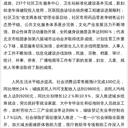
成效。237个社区卫生服务中心、卫生站标准化建设基本完成，新妇
幼老年保健院投入使用，区医院急诊综合病房楼工程建设进展顺利；
社区卫生“收支两条线”管理全面启动，社区常用药品零差率销售运行
态势平稳。公共文化服务体系逐步完善，文化产业发展活力不断增
强。群众性体育活动蓬勃开展，全民健身设施普及率达到90％；代表
北京市组团参加第六届城市运动会并取得优异成绩。计划生育工作重
心下移，基层服务切实加强，农村新生儿入非步伐明显加快。人事人
才工作不断加强，信息化建设步伐加快，民族、宗教、档案、审计、
统计、外事、侨务、广播电视等工作有了新的发展，妇女、儿童、残
疾人等事业取得了新的成绩。
人民生活水平稳步提高。社会消费品零售额预计完成100亿元，
同比增长24％；城镇居民人均可支配收入达到19800元，农民人均纯
收入达到9200元，同比分别增长12.2％和10.9％。深入推进城乡统
筹就业，突出抓好零就业家庭、大中专毕业生和征地转非人员就业工
作，农村劳动力二三产业就业率达到86％，城镇登记失业率控制在
1.7％以内。社会保险扩面征缴深入推进，“一老一小”社会保险全面推
开。加大城乡困难群体救助力度，医疗救助等专项救助工作深入开