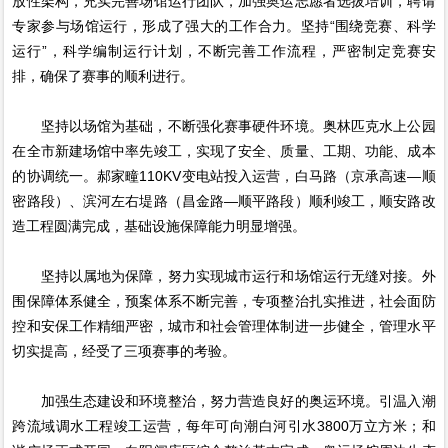
放性架构，充实完善场馆运行团队，加强奥运志愿者选拔培训，聘请
专家参与场馆运行，形成了强大的工作合力。坚持“围绕竞赛、科学
运行”，科学编制运行计划，不断完善工作流程，严密制定竞赛安
排，确保了赛事的顺利进行。
坚持以场馆为基础，不断强化赛事硬件环境。奥林匹克水上公园
在全市新建场馆中率先竣工，实现了安全、质量、工期、功能、成本
的协调统一。郝家疃110KV变电站投入运营，白马路（京承高速—顺
密路段）、滨河左右堤路（昌金路—顺平路段）顺利竣工，顺安路改
造工程圆满完成，基础设施保障能力明显增强。
坚持以属地为保障，努力实现城市运行和场馆运行无缝对接。外
围保障体系健全，预案体系不断完善，专项整治扎实推进，社会面防
控和安保工作精细严密，城市和社会管理体制进一步健全，管理水平
切实提高，经受了三项赛事的考验。
加强生态建设和环境整治，努力营造良好的奥运环境。引温入潮
跨流域调水工程竣工运营，每年可向潮白河引水3800万立方米；和