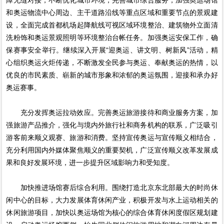
障无缝对接，不断优化城市环境，完善城市综合服务，加强奥运场馆
和奥运物流中心周边、主干道路沿线等重点区域和重要节点的景观建
设，全面完成首都机场起降航线可视区域环境整治、建筑物外立面清
洗粉饰和奥运景观照明等环境整治台帐任务。加强奥运安保工作，确
保赛事安全举行。继续深入开展“迎奥运、讲文明、树新风”活动，精
心组织奥运火炬传递，不断激发全民参与奥运、奉献奥运的热情，以
优良的市民素质、崭新的城市形象和浓郁的奥运氛围，迎接和承办好
奥运赛事。
充分发挥奥运拉动效应。完善奥运旅游接待和商业服务方案，加
强旅游产品推介，强化与境内外旅行社和商务机构的联系，广泛吸引
游客前来顺义观赛、旅游和消费。坚持宣传奥运与宣传顺义相结合，
充分利用国内外媒体聚焦顺义的重要契机，广泛宣传顺义改革发展成
果和良好发展环境，进一步提升区域影响力和受知度。
加快推进场馆赛后综合利用。围绕打造北京东北部最大的时尚休
闲中心的目标，大力发展体育休闲产业，积极开发与水上运动相关的
休闲旅游项目，加快以奥运场馆为核心的综合体育休闲度假区规划建