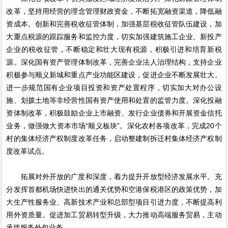
改革，坚持用经营的理念管理财政资金，不断拓宽融资渠道，降低融
资成本。创新和完善税收征管体制，加强基层税收征管队伍建设，加
大重点税源的跟踪服务和监控力度，切实加强建筑施工企业、新投产
企业的税收征管，不断稳定和壮大现有税源，积极引进和培育新税
源。深化国有资产管理体制改革，完善企业法人治理结构，支持企业
积极参与顺义新城和重点产业功能区建设，促进企业不断发展壮大。
进一步规范国有企业项目投资和资产处置程序，切实加大对办公设
施、划拨土地等非经营性国有资产使用和处置的监管力度。深化投融
资体制改革，积极鼓励企业上市融资、发行企业债券和开展资金信托
业务，做强做大资本市场“顺义板块”。深化农村各项改革，完成20个
村的集体经济产权制度改革任务，启动整建制拆迁村集体经济产权制
度改革试点。
拓展对外开放的广度和深度，着力提升开放型经济发展水平。充
分发挥首都机场快进快出的通关优势和空港保税港区的政策优势，加
大生产性服务业、高新技术产业和总部型项目引进力度，不断提高利
用外资质量。促进加工贸易转型升级，大力推动高端服务贸易，主动
承接服务外包业务。