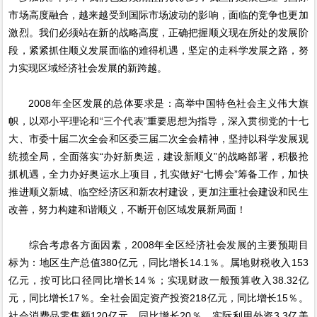
市场高度融合，越来越受到国际市场波动的影响，面临的竞争也更加
激烈。我们必须站在新的战略高度，正确把握顺义现在所处的发展阶
段，紧紧抓住顺义发展面临的难得机遇，坚定的走科学发展之路，努
力实现区域经济社会发展的新跨越。
2008年全区发展的总体要求是：高举中国特色社会主义伟大旗
帜，以邓小平理论和“三个代表”重要思想为指导，深入贯彻党的十七
大、市委十届二次全会和区委三届二次全会精神，坚持以科学发展观
统揽全局，全面落实“办好新奥运，建设新顺义”的战略部署，积极抢
抓机遇，全力办好奥运水上项目，扎实做好“七博会”筹备工作，加快
推进顺义新城、临空经济区和新农村建设，更加注重社会建设和民生
改善，努力构建和谐顺义，不断开创区域发展新局面！
综合考虑各方面因素，2008年全区经济社会发展的主要预期目
标为：地区生产总值380亿元，同比增长14.1％。属地财税收入153
亿元，按可比口径同比增长14％；实现财政一般预算收入38.32亿
元，同比增长17％。全社会固定资产投资218亿元，同比增长15％。
社会消费品零售额120亿元，同比增长20％。实际利用外资3.3亿美