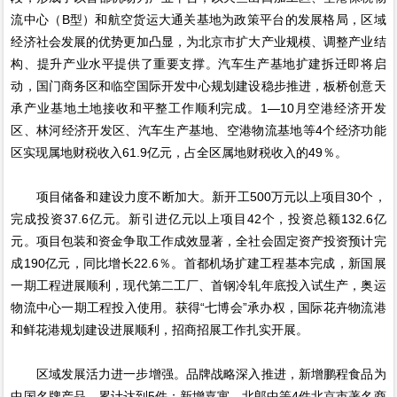
流中心（B型）和航空货运大通关基地为政策平台的发展格局，区域
经济社会发展的优势更加凸显，为北京市扩大产业规模、调整产业结
构、提升产业水平提供了重要支撑。汽车生产基地扩建拆迁即将启
动，国门商务区和临空国际开发中心规划建设稳步推进，板桥创意天
承产业基地土地接收和平整工作顺利完成。1—10月空港经济开发
区、林河经济开发区、汽车生产基地、空港物流基地等4个经济功能
区实现属地财税收入61.9亿元，占全区属地财税收入的49％。
项目储备和建设力度不断加大。新开工500万元以上项目30个，
完成投资37.6亿元。新引进亿元以上项目42个，投资总额132.6亿
元。项目包装和资金争取工作成效显著，全社会固定资产投资预计完
成190亿元，同比增长22.6％。首都机场扩建工程基本完成，新国展
一期工程进展顺利，现代第二工厂、首钢冷轧年底投入试生产，奥运
物流中心一期工程投入使用。获得“七博会”承办权，国际花卉物流港
和鲜花港规划建设进展顺利，招商招展工作扎实开展。
区域发展活力进一步增强。品牌战略深入推进，新增鹏程食品为
中国名牌产品，累计达到5件；新增嘉寓、北郎中等4件北京市著名商