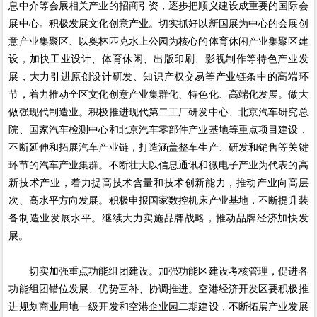
息中介等会展相关产业的招商引资，逐步把顺义建设成重要的国际会
展中心。积极发展文化创意产业。切实抓好以新国展为中心的会展创
意产业集聚区、以奥林匹克水上公园为核心的体育休闲产业集聚区建
设，加快工业设计、体育休闲、出版印刷、影视制作等特色产业发
展，大力引进原创设计研发、知识产权交易等产业链条中的高端环
节，着力推动全区文化创意产业集群化、特色化、高端化发展。做大
做强现代制造业。积极推进现代第二工厂研发中心、北京汽车研究总
院、国家汽车检测中心和北京汽车零部件产业基地等重点项目建设，
不断延伸和拓展汽车产业链，打造涵盖整车生产、研发和销售等关键
环节的汽车产业集群。不断壮大以信息通讯和微电子产业为代表的高
新技术产业，着力提高技术含量和技术创新能力，推动产业向高层
次、高水平方向发展。积极申报国家数控机床产业基地，不断提升装
备制造业发展水平。继续大力实施品牌战略，推动品牌经济加快发
展。
切实加强重点功能组团建设。加强功能区建设考核管理，促进各
功能组团错位发展、优势互补、协调推进。空港经济开发区要积极推
进规划商业用地一级开发和空港企业园二期建设，不断拓展产业发展