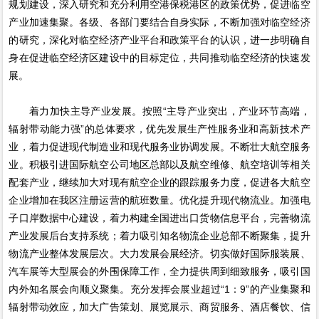
规划建设，深入研究和充分利用空港保税港区的政策优势，促进临空
产业加速集聚。各级、各部门要结合自身实际，不断加强对临空经济
的研究，深化对临空经济产业平台和政策平台的认识，进一步明确自
身在促进临空经济区建设中的目标定位，共同推动临空经济的快速发
展。
着力加快主导产业发展。按照“主导产业突出，产业环节高端，
辐射带动能力强”的总体要求，优先发展生产性服务业和高新技术产
业，着力促进现代制造业和现代服务业协调发展。不断壮大航空服务
业。积极引进国际航空公司地区总部以及航空维修、航空培训等相关
配套产业，继续加大对现有航空企业的跟踪服务力度，促进各大航空
企业增加在我区注册运营的航班数量。优化提升现代物流业。加强电
子口岸数据中心建设，着力构建全国进出口货物信息平台，完善物流
产业发展后台支持系统；着力吸引知名物流企业总部不断聚集，提升
物流产业整体发展层次。大力发展会展经济。切实做好国际服装展、
汽车展等大型展会的外围保障工作，全力提供周到细致服务，吸引国
内外知名展会向顺义聚集。充分发挥会展业超过“1：9”的产业集聚和
辐射带动效应，加大广告策划、展览展示、商贸服务、酒店餐饮、信