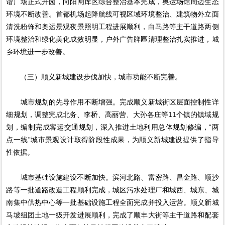
谐广场正式开园，向阳闸库区综合整治基本完成，奥运场馆周边生态
环境不断改善。首都机场起降航线可视区域环境整治、建筑物外立面
清洗粉饰和奥运景观夜景照明工程进展顺利，白马路等主干道路两侧
环境整治和绿化美化成效明显，户外广告牌匾清理整治扎实推进，城
乡环境进一步改善。
（三）顺义新城建设步伐加快，城市功能不断完善。
城市规划的先导作用不断增强。完成顺义新城街区层面控制性详
细规划，调整完成北务、李桥、高丽营、大孙各庄等11个镇的镇域规
划，编制完成客运交通规划，深入推进土地利用总体规划修编，“两
点一线”城市景观设计取得阶段性成果，为顺义新城建设提供了指导
性依据。
城市基础设施建设不断加快。滨河北路、富密路、昌金路、顺沙
路等一批道路改造工程顺利完成，城区污水处理厂和城西、城东、城
南集中供热中心等一批基础设施工程全面完成并投入运营。顺义新城
马坡组团土地一级开发进展顺利，完成了顺丰大街等主干道路和配套