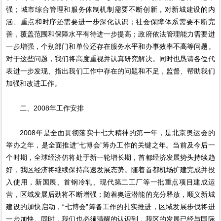
强；城市综合管理和服务体制机制需要不断创新，对新城建设的内
涵、重点和时序还需要进一步深化认识；社会保障体系需要不断完
善，覆盖范围和保障水平有待进一步提高；政府依法管理能力需要进
一步增强，个别部门和单位还存在服务水平和办事效率不高等问题。
对于这些问题，我们将高度重视并认真研究解决。同时也恳请各位代
表进一步发现、指出我们工作中存在的问题和不足，监督、帮助我们
加强和改进工作。
二、2008年工作安排
2008年是全面贯彻落实十七大精神的第一年，是北京奥运会的
举办之年，是全面推进“七博会”筹办工作的关键之年。当前及今后一
个时期，全球经济仍将处于新一轮增长期，首都经济发展势头持续趋
好，我区经济将继续保持高速发展态势。随着首都机场扩建完成并投
入使用，新国展、首钢冷轧、现代第二工厂等一批重点项目建成运
营，区域发展后劲将不断增强；随着奥运潜能的充分释放，顺义新城
建设的加快启动，“七博会”筹备工作的扎实推进，区域发展步伐将进
一步加快。同时，我们也必须清醒的认识到，我区的发展已经与国际