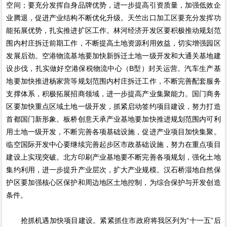
空间；要充分发挥自身品牌优势，进一步提高引资质量，加强低效企
业腾退，促进产业结构不断优化升级。天竺出口加工区要充分发挥功
能拓展优势，扎实推进扩区工作。林河经济开发区要积极推动规划范
围内村庄拆迁前期工作，不断提高土地资源利用效益，切实增强园区
发展后劲。空港物流基地要加快新拆迁土地一级开发和大通关基地建
设步伐，扎实做好空港保税物流中心（B型）封关运营。汽车生产基
地要加快推进杨家营等规划范围内村庄拆迁工作，不断完善配套服务
支撑体系，积极拓展招商领域，进一步提高产业集聚能力。国门商务
区要加快重点区域土地一级开发，抓紧启动签约项目建设，努力打造
首都国门新形象。板桥创意天承产业基地要加快推进规划范围内可利
用土地一级开发，不断完善各项基础设施，促进产业项目加快集聚。
临空国际开发中心要继续完善起步区市政基础设施，努力在重点项目
建设上实现突破。北方印刷产业基地要不断完善各项规划，强化土地
集约利用，进一步提升产业层次，扩大产业规模。汉石桥湿地自然保
护区要加强核心区保护和周边地区土地控制，为综合保护与开发创造
条件。
抢抓机遇加快项目建设。紧紧抓住市政府将我区列为“十一五”后