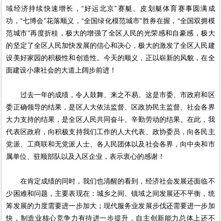
域经济持续快速增长，“好运北京”赛艇、皮划艇体育赛事圆满成
功，“七博会”花落顺义，“全国绿化模范城市”胜券在握，“全国双拥模
范城市”再度折桂，极大的增强了全区人民的光荣感和自豪感，极大
的坚定了全区人民加快发展的信心和决心，极大的激发了全区人民建
设美好家园的积极性和创造性。今天的顺义，正以崭新的风貌，在全
面建设小康社会的大道上阔步前进！
过去一年的成绩，令人鼓舞、来之不易。这是市委、市政府和区
委正确领导的结果，是区人大依法监督、区政协民主监督、社会各界
大力支持的结果，是全区人民共同奋斗、辛勤劳动的结果。在此，我
代表区政府，向积极支持我们工作的人大代表、政协委员，向各民主
党派、工商联和无党派人士、各人民团体以及社会各界，向中央和市
属单位、驻顺部队以及入区企业，表示衷心的感谢！
在肯定成绩的同时，我们也清醒的看到，经济社会发展还面临不
少困难和问题，主要表现在：城乡之间、镇域之间发展还不平衡，统
筹发展的力度需要进一步加大；现代服务业发展步伐还需要进一步加
快，制造业核心竞争力有待进一步提升，自主创新能力总体上还不