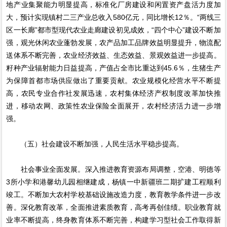
地产业集聚能力明显提高，标准化厂房建设和闲置资产盘活力度加
大，预计实现镇村二三产业总收入580亿元，同比增长12％。“两线三
区一长廊”都市型现代农业走廊建设初见成效，“四个中心”建设不断加
强，观光休闲农业蓬勃发展，农产品加工品牌效益明显提升，物流配
送体系不断完善，农业经济效益、生态效益、景观效益进一步提高。
籽种产业辐射能力日益提高，产值占全市比重达到45.6％，生猪生产
为保障首都市场供应做出了重要贡献。农业规模化经营水平不断提
高，农民专业合作社发展迅速，农村集体经济产权制度改革加快推
进，移动农网、政策性农业保险全面展开，农村经济活力进一步增
强。
（五）社会建设不断加强，人民生活水平稳步提高。
社会事业全面发展。深入推进教育资源布局调整，空港、明德等
3所小学和港馨幼儿园相继建成，杨镇一中新疆班二期扩建工程顺利
竣工。不断加大农村学校基础设施改造力度，教育教学条件进一步改
善。深化教育改革，全面推进素质教育，高考再创佳绩。职业教育就
业率不断提高，终身教育体系不断完善，构建学习型社会工作取得新