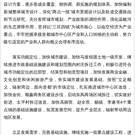
设计方案，逐步形成全覆盖、相协调、易实施的规划体系。加快编制
新城整体城市设计，深化“两点一线”城市景观设计以及轨道交通路由
和节点研究。充分发挥城市规划、产业政策的调控作用，强化温榆河
的生态屏障作用，坚持以“三区四镇”为城市核心，以临空经济为产业
重点，牢牢把握承接首都城市中心区产业和人口转移的主动权，努力
吸引适宜的产业和人群向顺义合理有序流动。
落实功能定位，加快城市建设。加快马坡组团土地一级开发，继
续推进市政基础设施建设和规划范围内村庄拆迁工作，积极引进符合
城市功能定位的总部型、结算型和创意型项目，加快发展商业金融、
文化创意和休闲旅游产业，夯实城市建设发展基础。按照“立足顺
义，辐射周边，面向首都”的市场定位，扎实推进城市中心区改造，
加快金街、顺鑫商务区建设步伐，启动东风商场区域拆迁，切实做好
前进、太平村拆迁改造。加快高丽营、赵全营、杨镇、李遂等4个重
点镇的基础设施建设，拓宽发展空间，提升产业层次，辐射带动周边
地区发展。
立足发展需求，完善基础设施。继续实施一批重点建设工程，进