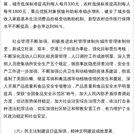
展，城市低保标准提高到每人每月330元，农村低保标准提高到每人
每年1800元，重点优抚对象抚恤补助标准稳步增长，健全了城乡低
收入家庭基本生活消费品价格变动救助机制。新型农村合作医疗保障
水平不断提高，参合率达到96％。
社会管理不断加强。积极推进农村管理体制向城市管理体制转
变，新成立旺泉、双丰、空港三个街道办事处。强化目标责任考核，
不断深化流动人口和出租房屋管理，人口调控工作成效明显。深入贯
彻人员密集场所安全生产五个规定，狠抓事故隐患排查治理，安全生
产工作进一步加强。不断加强公共卫生和动植物防疫体系建设，彻底
遏制了美国白蛾、猪蓝耳病和禽流感等动植物疫情的发生和蔓延。深
入开展产品质量和食品安全专项整治，产品质量和食品安全水平明显
提高，荣获“全国食品安全示范区”称号。加大人民内部矛盾排查调处
力度，信访形势保持稳定。加大社会治安综合治理力度，依法打击各
种违法犯罪活动，切实加强社区矫正和帮教安置工作，有力维护了全
区政治稳定和社会安定。
（六）民主法制建设日益加强，精神文明建设成效显著。