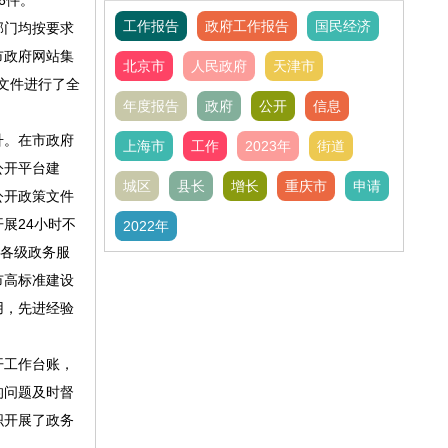
6件。
工作报告
政府工作报告
国民经济
部门均按要求
市政府网站集
北京市
人民政府
天津市
文件进行了全
年度报告
政府
公开
信息
升。在市政府
上海市
工作
2023年
街道
公开平台建
城区
县长
增长
重庆市
申请
公开政策文件
展24小时不
2022年
市各级政务服
市高标准建设
用，先进经验
开工作台账，
的问题及时督
织开展了政务