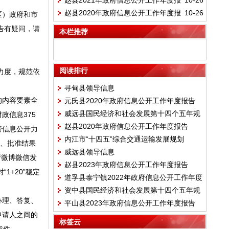
赵县2021年政府信息公开工作年度报
10-26
告
赵县2020年政府信息公开工作年度报
10-26
区）政府和市
告
告
报告有疑问，请
本栏推荐
阅读排行
力度，规范依
寻甸县领导信息
的内容要素全
元氏县2020年政府信息公开工作年度报告
威远县国民经济和社会发展第十四个五年规
政信息375
赵县2020年政府信息公开工作年度报告
划和二〇三五年远景目标纲要
管信息公开力
内江市“十四五”综合交通运输发展规划
务、批准结果
威远县领导信息
府微博微信发
赵县2023年政府信息公开工作年度报告
+20”稳定
道孚县泰宁镇2022年政府信息公开工作年度
资中县国民经济和社会发展第十四个五年规
报告
办理、答复、
平山县2023年政府信息公开工作年度报告
划和二〇三五年远景目标纲要
申请人之间的
标签云