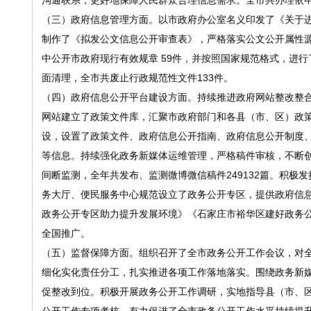
沟通联系，更好地保障人民群众合理信息需求。全市共办理依申请
（三）政府信息管理方面。以市政府办公室名义印发了《关于
制作了《拟发公文信息公开审查表》，严格落实公文公开属性
中公开市政府现行有效规章 59件，并按照国家规范格式，进
面清理，全市共废止行政规范性文件133件。
（四）政府信息公开平台建设方面。持续推进政府网站整改整
网站建立了政策文件库，汇聚市政府部门和各县（市、区）政
设，设置了政策文件、政府信息公开指南、政府信息公开制度
等信息。持续强化政务新媒体运维管理，严格稿件审核，不断创
间断监测，全年共发布、监测微博微信稿件249132篇。积极
务大厅、便民服务中心规范设立了政务公开专区，提供政府信
政务公开专区助力提升发展环境》《石家庄市裕华区建好政务
全国推广。
（五）监督保障方面。组织召开了全市政务公开工作会议，对
细化实化责任分工，扎实推进各项工作落地落实。围绕政务新
促整改到位。积极开展政务公开工作调研，实地指导县（市、