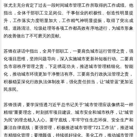
张尤主充分肯定了过去一段时间城市管理工作所取得的工作成绩。他
指出，全体干部职工立足岗位、干事创业的积极性、创造性明显提
升，工作落实力度明显加大，工作精气神明显提振，取得了突出成
绩。道路清洁、垃圾处理等各项工作都高效有序地进行，为城市形象
的改善做出了不可磨灭的贡献。
苏锋在讲话中指出，全局干部职工，一要肩负城市运行管理之责，强
化项目思维，坚持问题导向，深入实施城市更新补短板行动。二要肩
负市容秩序管理之责，下足绣花功夫，推进城市管理精细化、智能
化，推动城市环境更加干净整洁有序。三要肩负行政执法管理之责，
积极稳妥深化行政执法体制改革，强化责任担当，让“城管蓝”更加近
民亲民。
苏锋强调，要学深悟透习近平总书记关于“城市管理应该像绣花一样
精细”重要理念，时刻抓牢项目建设、城市安全和城市秩序，让“城管
为民”的理念植入人心。要守底线，牢牢守住生态环保、安全生产和
廉洁自律底线；要强管理，积极推进城市管理“721工作法”，推进城
市精细化管理；要增颜值，持续抓好绿化、美化工作，推动城市管理