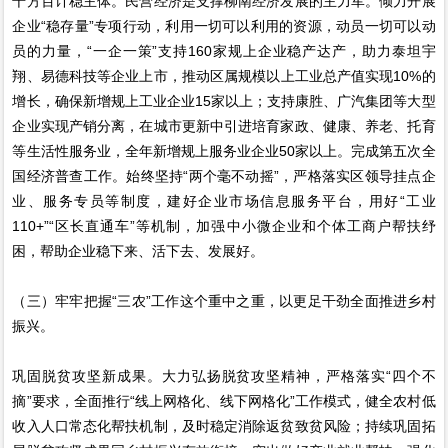
千方百计稳主体。民营经济是支撑柳南经济发展的主力军。倾力开展
企业“稳存量”专项行动，利用一切可以利用的资源，动员一切可以动
员的力量，“一企一策”支持160家规上企业稳产达产，助力泰坦宇
翔、易德科技等企业上市，推动区属规模以上工业总产值实现10%的
增长，确保新增规上工业企业15家以上；支持康胜、广汽集团等大型
企业实现产销分离，在城市更新中引进培育家政、健康、养老、托育
等生活性服务业，全年新增规上服务业企业50家以上。完成第五次全
国经济普查工作。始终坚持“两个毫不动摇”，严格落实区领导挂点企
业、服务专员等制度，建好企业市场信息服务平台，用好“工业
110+”“区长直通车”等机制，加强中小微企业和个体工商户帮扶纾
困，帮助企业稳下来、活下去、发展好。
（三）牢牢把握“三农”工作这个重中之重，以更足干劲全面推进乡村
振兴。
巩固脱贫攻坚新成果。大力弘扬脱贫攻坚精神，严格落实“四个不
摘”要求，全面推行“线上网格化、线下网格化”工作模式，健全农村低
收入人口常态化帮扶机制，及时稳定消除返贫致贫风险；持续巩固拓