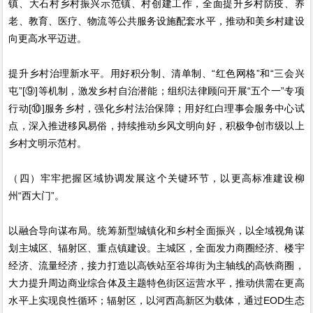
镇、大石村乡村振兴示范镇、村创建工作，全面提升乡村防疫、养
老、教育、医疗、物流等公共服务设施配套水平，推动和美乡村建设
向更高水平迈进。
提升乡村治理新水平。用好积分制、清单制、“红色网格”和“三会兴
屯”[⑨]等机制，激发乡村自治潜能；组织法律顾问开展“五个一”专项
行动[⑩]服务乡村，强化乡村法治保障；用好红白理事会服务中心试
点，深入推进移风易俗，持续推动乡风文明向好，积极争创市级以上
乡村文明示范村。
（四）牢牢把握区域协调发展这个关键环节，以更高标准建设柳
州“西大门”。
以融合导向谋布局。统筹新型城镇化和乡村全面振兴，以全域视角谋
划主城区、辐射区、重点镇建设。主城区，全面发力商圈经济、楼宇
经济、流量经济，接力打造以高铁站至谷埠街为主轴线的高铁商圈，
大力提升周边商业综合体及主题特色街区运营水平，推动供需在更高
水平上实现良性循环；辐射区，以河西高新区为载体，通过EOD生态