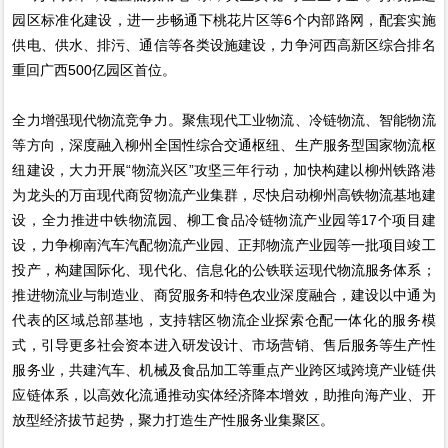
园区标准化建设，进一步畅通下桃花片区等6个内部路网，配套实施
供电、供水、排污、通信等各类设施建设，力争河西高新区综合排名
重回广西500亿园区首位。
全力增强现代物流竞争力。聚焦现代工业物流、冷链物流、智能物流
等方向，深度融入柳州全国性综合交通枢纽、生产服务型国家物流枢
纽建设，大力开展“物流兴区”攻坚三年行动，加快构建以柳州铁路港
为龙头的万亩现代商贸物流产业集群，尽快启动柳州高铁物流基地建
设，全力推进中铁物流园、柳工食品冷链物流产业园等17个项目建
设，力争柳南汽车汽配物流产业园、正邦物流产业园等一批项目竣工
投产，构建国际化、现代化、信息化的公铁联运现代物流服务体系；
推进物流业与制造业、商贸服务和特色农业深度融合，建设以中通为
代表的区域总部基地，支持辖区物流企业探索仓配一体化的服务模
式，引导更多社会资本进入研发设计、市场营销、售后服务等生产性
服务业，共建汽车、机械及食品加工等重点产业跨区域跨境产业链供
应链体系，以高效化流通推动实体经济降本增效，助推向海产业、开
放型经济拔节起势，聚力打造生产性服务业集聚区。