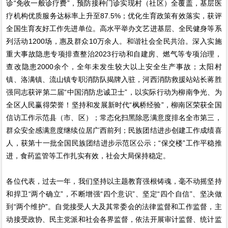
诊“免收一般诊疗费”，预防接种门诊实现村（社区）全覆盖，基层医
疗机构优质服务达标率上升至87.5%；优化生育政策有效落实，获评
全国生育友好工作先进单位。高水平举办文艺进基层、全民健身等系
列活动1200场，惠及群众10万余人。和谐社会全民共治。深入实施
重大事故隐患专项排查整治2023行动和自建房、燃气等专项治理，
查改隐患2000余个，全年未发生较大以上安全生产事故；太阳村
镇、洛满镇、流山镇专职消防队揭牌入驻，河西消防救援站站长蒋胜
强同志获评第二届“中国消防忠诚卫士”，以实际行动为柳南争光、为
全区人民赢得荣誉！坚持和发展新时代“枫桥经验”，柳南区荣获全国
信访工作示范县（市、区）；常态化扫黑除恶满意度排名全市第三，
群众安全感满意度继续位居广西前列；民族团结进步创建工作成绩喜
人，获第十一批全国民族团结进步示范区公示；“保交楼”工作平稳推
进，食药监管等工作扎实有效，社会大局保持稳定。
各位代表，过去一年，我们坚持以主题教育强根铸魂，毫不动摇坚持
和捍卫“两个确立”，不断增强“四个意识”、坚定“四个自信”、坚决做
到“两个维护”。自觉接受人大及其常委会的法律监督和工作监督，主
动接受政协、民主党派和社会各界监督，依法开展审计监督、统计监