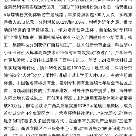
业商品销售额实现逆势回升；“国民IP”[③]螺蛳粉魅力依旧，借势推出
5条螺蛳粉文化体验游主题线路，年接待游客超700万人次、实现旅
游收入83.3亿元，分别增长50.2%和43.9%，增幅为近年之最。推动
动能转换的引擎持续发力。倾力培育创新主体，自治区级“专精特
新”企业新增5家，辉顺机械等5家企业进入广西瞪羚企业培育库，柳
工、易德科技分别获评广西智能工厂、技术创新示范企业，科技型中
小企业评价入库和高新技术企业保有量首次实现“双过百”。产学研合
作更加紧密，2项科技成果获广西科技进步一等奖，24项重大科技成
果实现落地转化，预计转化效益超1000亿元；建成“柳工深圳研究
院”等3个“人才飞地”，柔性引进硕士以上学历人才68人。有效注册商
标量、中国驰名商标拥有量、发明专利拥有量连续七年居全市县区之
首。引领动能转换的活力厚积迸发。对外开放稳中提质，柳工海外收
入同比增长四成以上、再创历史新高，上汽通用五菱整体海外销量突
破80万台，柳南区获评广西高质量实施RCEP示范项目集聚区，成为
首批认定的4个集聚区之一。营商环境持续优化，“交地即交证”联办
服务[④]打破多头多层受理方式，在全市率先实现产业项目“三证齐
发”[⑤]；新设立园区企业服务中心，推动“未诉先办”解决问题210余
件，“工业110+”即接即办受理诉求467件、办结率96.8%，全区市场