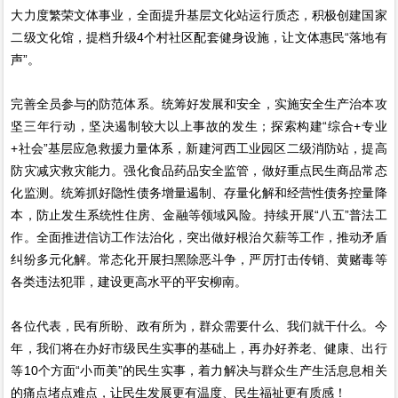
大力度繁荣文体事业，全面提升基层文化站运行质态，积极创建国家
二级文化馆，提档升级4个村社区配套健身设施，让文体惠民“落地有
声”。
完善全员参与的防范体系。统筹好发展和安全，实施安全生产治本攻
坚三年行动，坚决遏制较大以上事故的发生；探索构建“综合+专业
+社会”基层应急救援力量体系，新建河西工业园区二级消防站，提高
防灾减灾救灾能力。强化食品药品安全监管，做好重点民生商品常态
化监测。统筹抓好隐性债务增量遏制、存量化解和经营性债务控量降
本，防止发生系统性住房、金融等领域风险。持续开展“八五”普法工
作。全面推进信访工作法治化，突出做好根治欠薪等工作，推动矛盾
纠纷多元化解。常态化开展扫黑除恶斗争，严厉打击传销、黄赌毒等
各类违法犯罪，建设更高水平的平安柳南。
各位代表，民有所盼、政有所为，群众需要什么、我们就干什么。今
年，我们将在办好市级民生实事的基础上，再办好养老、健康、出行
等10个方面“小而美”的民生实事，着力解决与群众生产生活息息相关
的痛点堵点难点，让民生发展更有温度、民生福祉更有质感！