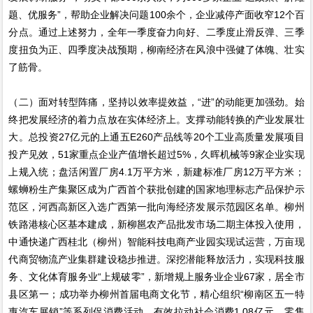
题、优服务”，帮助企业解决问题100余个，企业减停产面收窄12个百
分点。通过上述努力，全年一季度奋力向好、二季度止滑反弹、三季
度扭负为正、四季度决战预期，柳南经济在风浪中强健了体魄、壮实
了筋骨。
（二）面对转型阵痛，坚持以效率提效益，“进”的动能更加强劲。始
终把发展经济的着力点放在实体经济上。支撑动能转换的产业发展壮
大。总投资27亿元的上通五E260产品线等20个工业高质量发展项目
投产见效，51家重点企业产值增长超过5%，久晖机械等9家企业实现
上规入统；盘活闲置厂房4.1万平方米，新建标准厂房12万平方米；
螺蛳粉生产集聚区成为广西首个获批创建的国家地理标志产品保护示
范区，河西高新区入选广西第一批向海经济发展示范园区名单。柳州
铁路港核心区基本建成，新柳邕农产品批发市场二期主体投入使用，
中通快递广西桂北（柳州）智能科技电商产业园实现试运营，万亩现
代商贸物流产业集群建设稳步推进。深挖潜能释放活力，实现科技服
务、文化体育服务业“上规破零”，新增规上服务业企业67家，居全市
县区第一；成功举办柳州首届电商文化节，精心组织“柳南区五一特
惠汽车展销”等系列促消费活动，有效拉动社会消费1.08亿元，零售