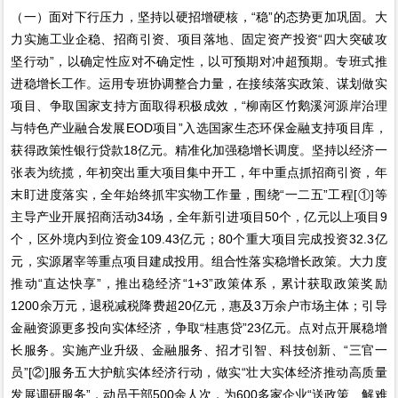
（一）面对下行压力，坚持以硬招增硬核，“稳”的态势更加巩固。大
力实施工业企稳、招商引资、项目落地、固定资产投资“四大突破攻
坚行动”，以确定性应对不确定性，以可预期对冲超预期。专班式推
进稳增长工作。运用专班协调整合力量，在接续落实政策、谋划做实
项目、争取国家支持方面取得积极成效，“柳南区竹鹅溪河源岸治理
与特色产业融合发展EOD项目”入选国家生态环保金融支持项目库，
获得政策性银行贷款18亿元。精准化加强稳增长调度。坚持以经济一
张表为统揽，年初突出重大项目集中开工，年中重点抓招商引资，年
末盯进度落实，全年始终抓牢实物工作量，围绕“一二五”工程[①]等
主导产业开展招商活动34场，全年新引进项目50个，亿元以上项目9
个，区外境内到位资金109.43亿元；80个重大项目完成投资32.3亿
元，实源屠宰等重点项目建成投用。组合性落实稳增长政策。大力度
推动“直达快享”，推出稳经济“1+3”政策体系，累计获取政策奖励
1200余万元，退税减税降费超20亿元，惠及3万余户市场主体；引导
金融资源更多投向实体经济，争取“桂惠贷”23亿元。点对点开展稳增
长服务。实施产业升级、金融服务、招才引智、科技创新、“三官一
员”[②]服务五大护航实体经济行动，做实“壮大实体经济推动高质量
发展调研服务”，动员干部500余人次，为600多家企业“送政策、解难