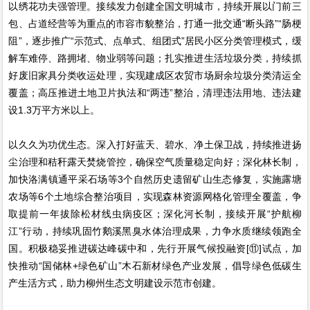
以绣花功夫强管理。接续发力创建全国文明城市，持续开展以门前三
包、占道经营等为重点的市容市貌整治，打通一批交通“断头路”“肠梗
阻”，逐步推广“示范式、点单式、组团式”居民小区分类管理模式，缓
解车难停、路拥堵、物业弱等问题；扎实推进生活垃圾分类，持续抓
好废旧家具分类收运处理，实现建成区农贸市场厨余垃圾分类清运全
覆盖；高压推进土地卫片执法和“两违”整治，清理违法用地、违法建
设1.3万平方米以上。
以久久为功优生态。深入打好蓝天、碧水、净土保卫战，持续推进扬
尘治理和秸秆露天焚烧管控，确保空气质量稳定向好；深化林长制，
加快洛满镇通平采石场等3个自然历史遗留矿山生态修复，实施露塘
农场等6个土地综合整治项目，实现森林资源网格化管理全覆盖，争
取提前一年拔除松材线虫病疫区；深化河长制，接续开展“护航柳
江”行动，持续巩固竹鹅溪黑臭水体治理成果，力争水质继续领跑全
国。积极稳妥推进碳达峰碳中和，先行开展气候投融资[⑪]试点，加
快推动“国储林+绿色矿山”木石新材绿色产业发展，倡导绿色低碳生
产生活方式，助力柳州生态文明建设示范市创建。