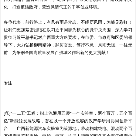
化，打造廉洁政府，营造风清气正的干事创业环境。
各位代表，前行路上，有风有雨是常态。不经历风雨，怎能见彩虹！
让我们更加紧密团结在以习近平同志为核心的党中央周围，深入学习
贯彻习近平总书记对广西重大方略要求，在市委、市政府和区委的领
导下，大力弘扬柳南精神，踔厉奋发、笃行不怠，风雨无阻、一往无
前，为争创全国高质量发展百强城区作出新的更大贡献！
附注
[①]“一二五”工程：指上汽通用五菱“一个实验室，两个百万，五个百
亿”新能源发展战略，旨在以一个开放包容的政产学研用协同创新平
台——广西新能源汽车实验室为策源地，带动构建纯电、混动两个百
万级产品群和电池、电控、电驱、机器人和商贸服务五个百亿级产业