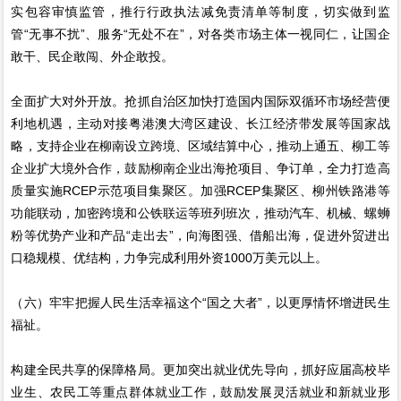
实包容审慎监管，推行行政执法减免责清单等制度，切实做到监
管“无事不扰”、服务“无处不在”，对各类市场主体一视同仁，让国企
敢干、民企敢闯、外企敢投。
全面扩大对外开放。抢抓自治区加快打造国内国际双循环市场经营便
利地机遇，主动对接粤港澳大湾区建设、长江经济带发展等国家战
略，支持企业在柳南设立跨境、区域结算中心，推动上通五、柳工等
企业扩大境外合作，鼓励柳南企业出海抢项目、争订单，全力打造高
质量实施RCEP示范项目集聚区。加强RCEP集聚区、柳州铁路港等
功能联动，加密跨境和公铁联运等班列班次，推动汽车、机械、螺蛳
粉等优势产业和产品“走出去”，向海图强、借船出海，促进外贸进出
口稳规模、优结构，力争完成利用外资1000万美元以上。
（六）牢牢把握人民生活幸福这个“国之大者”，以更厚情怀增进民生
福祉。
构建全民共享的保障格局。更加突出就业优先导向，抓好应届高校毕
业生、农民工等重点群体就业工作，鼓励发展灵活就业和新就业形