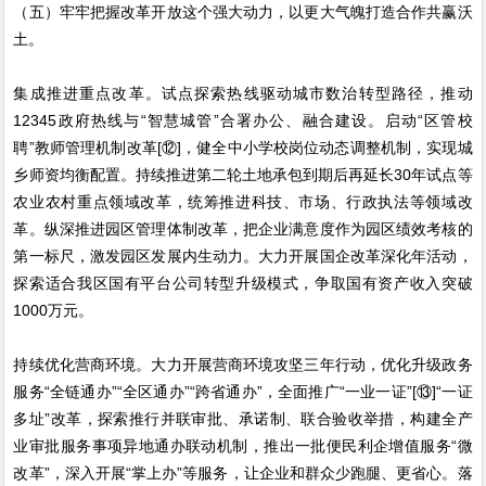
（五）牢牢把握改革开放这个强大动力，以更大气魄打造合作共赢沃
土。
集成推进重点改革。试点探索热线驱动城市数治转型路径，推动
12345政府热线与“智慧城管”合署办公、融合建设。启动“区管校
聘”教师管理机制改革[⑫]，健全中小学校岗位动态调整机制，实现城
乡师资均衡配置。持续推进第二轮土地承包到期后再延长30年试点等
农业农村重点领域改革，统筹推进科技、市场、行政执法等领域改
革。纵深推进园区管理体制改革，把企业满意度作为园区绩效考核的
第一标尺，激发园区发展内生动力。大力开展国企改革深化年活动，
探索适合我区国有平台公司转型升级模式，争取国有资产收入突破
1000万元。
持续优化营商环境。大力开展营商环境攻坚三年行动，优化升级政务
服务“全链通办”“全区通办”“跨省通办”，全面推广“一业一证”[⑬]“一证
多址”改革，探索推行并联审批、承诺制、联合验收举措，构建全产
业审批服务事项异地通办联动机制，推出一批便民利企增值服务“微
改革”，深入开展“掌上办”等服务，让企业和群众少跑腿、更省心。落