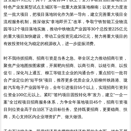
特色产业发展型试点主城区等一批重大政策落地柳南；以更大力度攻
坚一批大项目，把项目落地转化作为第一导向，建立完善重大项目全
流程服务机制，推深做实“拿地即开工”改革，争取宁铁智能工业物流
园等12个项目落地实施，推动中铁物流产业园等30个总投资225亿元
的重大项目加快建设，带动工业投资完成25亿元，努力将重大项目的
有效投资转化为稳定的税源收入，进一步提振消费。
时不我待抓招商。招商引资是当务之急。举全区之力推动招商引资，
聚焦产业地图按图索骥，开展靶向招商、以商引商、以链引商、以投
促引，深化与上通五、柳工等链主企业的沟通合作，重点招引一批符
合产业定位的“短平快”项目，推荐更多优质企业入驻柳州铁路港、珑
龄汽车电子产业园等平台，全年引进项目55个以上，实现招商引资到
位资金100亿元以上。紧盯“签约项目固投转化率”发力，建立“一企一
案”全过程项目招商服务体系，力争全年落地项目45个，招商引资项
目到位资金高于自治区下达目标任务。坚持既要招商，更要稳商、扶
商，关心支持区内企业增资扩产、做大做强。