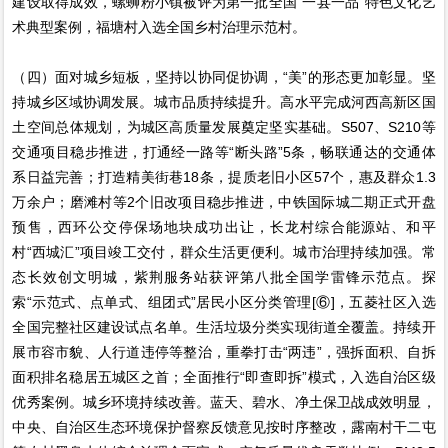
建设取得成效，螺蛳粉小镇被评为第一批全国“一县一品”特色文化艺
术典型案例，福塘村入选全国乡村治理示范村。
（四）面对城乡短板，坚持以协同促协调，“美”的形态更加彰显。坚
持城乡区域协调发展。城市品质持续提升。高水平完成河西高新区国
土空间总体规划，为城区高质量发展奠定坚实基础。S507、S210等
交通项目稳步推进，打通经一路等“断头路”5条，畅联通达的交通体
系日益完善；打造精美街巷18条，提质老旧小区57个，惠及群众1.3
万余户；磨滩村等2个旧改项目稳步推进，中铁国际城二期正式开盘
预售，西环公交停保场地块成功出让，长龙村综合能源站、和平
村“西城汇”项目竣工交付，群众生活更便利。城市治理持续加强。常
态长效创文明城，紫荆服务站获评第八批全国学雷锋示范点。探
索“示范式、点单式、组团式”居民小区分类管理[⑥]，五菱社区入选
全国完整社区建设试点名单。生活垃圾分类实现街道全覆盖。持续开
展市容市貌、人行道违停等整治，重拳打击“两违”，强拆面积、自拆
面积排名稳居五城区之首；全面推行“即查即拆”模式，入选自治区级
优秀案例。城乡环境持续改善。蓝天、碧水、净土保卫战成效明显，
中央、自治区生态环境保护督察反馈意见按时序整改，露南村干二屯