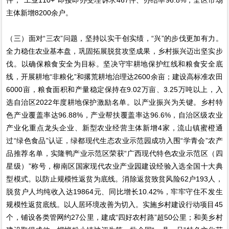
主体新增8200余户。
（三）面对“三农”问题，坚持以实干创实绩，“兴”的步伐更加有力。
全力稳住农业基本盘，巩固拓展脱贫攻坚成果，乡村振兴迈出坚实步
伐。以确保粮食安全为目标。坚决守牢耕地保护红线和粮食安全底
线，开展耕地“非粮化”和撂荒耕地治理达2600余亩；建设高标准农田
6000亩，粮食面积和产量稳定保持在9.02万亩、3.25万吨以上，入
选自治区2022年度耕地保护激励名单。以产业振兴为关键。乡村特
色产业覆盖率达96.88%，产业帮扶覆盖率达96.6%，自治区级农业
产业化重点龙头企业、新型农业经营主体新增4家，流山镇蜜橙通
过“绿色食品”认证，绿都现代生态农业示范园成功入围“学青会”农产
品推荐名单，实隆鸭产业示范区荣获“广西现代特色农业示范区（四
星级）”称号，柳南区国家现代农业产业园建设经验入选全国十大典
型模式。以防止规模性返贫为底线。消除返贫致贫风险62户193人，
脱贫户人均纯收入达19864元、同比增长10.42%，牢牢守住不发生
规模性返贫底线。以人居环境改善为切入。实施乡村建设行动项目45
个，铺设各类管网约27公里，建成“四好农村路”超50公里；和美乡村