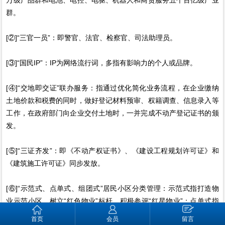
群。
[②]“三官一员”：即警官、法官、检察官、司法助理员。
[③]“国民IP”：IP为网络流行词，多指有影响力的个人或品牌。
[④]“交地即交证”联办服务：指通过优化简化业务流程，在企业缴纳
土地价款和税费的同时，做好登记材料预审、权籍调查、信息录入等
工作，在政府部门向企业交付土地时，一并完成不动产登记证书的颁
发。
[⑤]“三证齐发”：即《不动产权证书》、《建设工程规划许可证》和
《建筑施工许可证》同步发放。
[⑥]“示范式、点单式、组团式”居民小区分类管理：示范式指打造物
业示范小区，树立“红色物业”标杆，积极参评“红星物业”；点单式指
探索的“自治+专治”选聘优质物业“接单”，提供邻近物业服务；组团式
首页
会员
留言