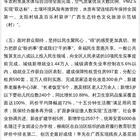
等农村黑臭水体综合治理全面完成，空气质量优良天数比例、PM2.5
实现“双达标”，土壤环境风险有效管控，水质有望连续四年保持全国
第一。太阳村镇及百乐村获评“广西生态特色文化旅游示范镇
（村）”。
（五）面对群众期待，坚持以民生聚民心，“得”的感受更加真切。努
力把群众“盼的事”变成我们“干的事”。幸福民生普惠共享。一般公共
预算支出八成以上投入民生领域，向全区人民承诺的10项民生实事提
前完成。城镇新增就业1.44万人，城镇调查失业率控制在5.6%以
内，稳就业工作获自治区表彰。建成保障性租赁住房997套，分配公
租房590套，近万人得到实惠。完成居家适老化改造300余户，新建
养老服务中心3家、“长者饭堂”6个，惠及辖区老人2万余人；新增3岁
以下婴幼儿托位数240个，同比增长10.88%。村卫生室药品集采覆盖
面达100%、药价平均降幅超72%，“十五分钟生活圈”满足用药需
求；医保经办服务再升级，扩面参保征缴人数实现“五连增”。社会事
业协调共进。新改扩建学校5所、新增学位2597个，统筹安置6000余
名随迁子女就读公办学校，柳南区在自治区组织的政府履行教育职责
评价中排名第二、创历史最好成绩！率先在广西实现残疾人基层就