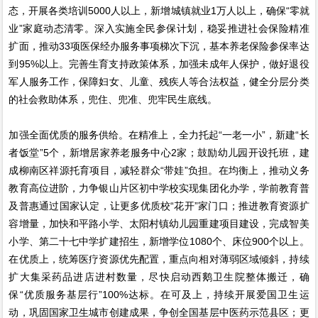
态，开展各类培训5000人以上，新增城镇就业1万人以上，确保“零就
业”家庭动态清零。深入实施全民参保计划，稳妥推进社会保险精准
扩面，推动33项医保经办服务事项梯次下沉，基本养老保险参保率达
到95%以上。完善生育支持政策体系，加强未成年人保护，做好退役
军人服务工作，保障妇女、儿童、残疾人等合法权益，健全分层分类
的社会救助体系，兜住、兜准、兜牢民生底线。
加强全面优质的服务供给。在精准上，全力托起“一老一小”，新建“长
者饭堂”5个，新增居家养老服务中心2家；鼓励幼儿园开设托班，建
成柳南区祥源托育项目，减轻群众“带娃”负担。在均衡上，推动义务
教育高位进阶，力争银山片区初中学校实现集团化办学，学前教育普
及普惠通过国家认定，让更多优质校“花开”家门口；推进教育资源扩
容增量，加快和平路小学、太阳村镇幼儿园重建项目建设，完成智美
小学、第二十七中学扩建招生，新增学位1080个、床位900个以上。
在优质上，统筹医疗资源优先配置，重点向相对薄弱区域倾斜，持续
扩大集采药品进店进村数量，尽快启动西鹅卫生院整体搬迁，确
保“优质服务基层行”100%达标。在可及上，持续开展爱国卫生运
动，巩固国家卫生城市创建成果，争创全国基层中医药示范县区；更