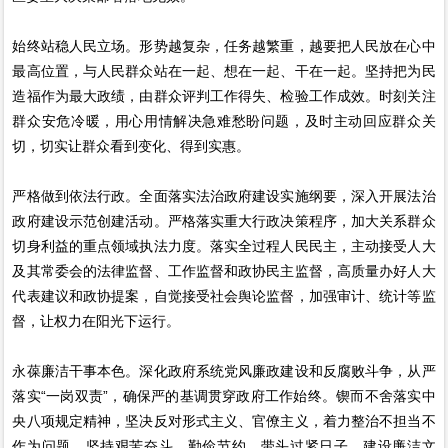
始终站稳人民立场。形势越复杂，任务越繁重，越要把人民放在心中
最高位置，与人民群众站在一起、想在一起、干在一起。坚持把为民
造福作为最大政绩，由群众评判工作得失、检验工作成效。时刻关注
群众安危冷暖，用心用情解决急难愁盼问题，及时主动回应群众关
切，切实让群众看到变化、得到实惠。
严格做到依法行政。全面落实法治政府建设实施纲要，深入开展法治
政府建设示范创建活动。严格落实重大行政决策程序，加大关系群众
切身利益的重点领域执法力度。落实全过程人民民主，主动接受人大
及其常委会的法律监督、工作监督和政协民主监督，高质量办好人大
代表建议和政协提案，自觉接受社会舆论监督，加强审计、统计等监
督，让权力在阳光下运行。
永葆廉洁干事本色。深化政府系统党风廉政建设和反腐败斗争，从严
落实“一岗双责”，确保严的基调贯穿政府工作始终。锲而不舍落实中
央八项规定精神，坚决反对形式主义、官僚主义，着力整治不担当不
作为问题。坚持艰苦奋斗、勤俭节约，带头过紧日子。建设廉洁文