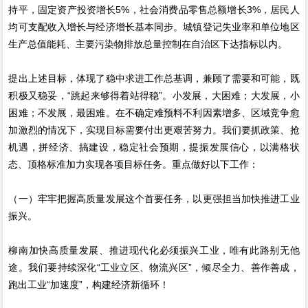
持平，固定资产投资增长5%，社会消费品零售总额增长3%，居民人
均可支配收入增长与经济增长基本同步。城镇登记失业率和单位地区
生产总值能耗、主要污染物排放总量控制在自治区下达指标以内。
提出上述目标，体现了稳中求进工作总基调，兼顾了需要和可能，既
积极又稳妥，“跳起来够得着站得稳”。小发展，大困难；大发展，小
困难；不发展，最困难。在不确定难预料不利因素增多、区域竞争愈
加激烈的情况下，实现目标需要付出更艰苦努力。我们要抓政策、抢
机遇，拼经济、搞建设，稳定社会预期，提振发展信心，以满格状
态、顶格标准加力实现各项目标任务。重点做好以下工作：
（一）牢牢把握高质量发展这个首要任务，以更强担当加快推进工业
振兴。
柳南加快高质量发展、推进现代化必须振兴工业，唯有此路别无他
途。我们要持续深化“工业立区、物流兴区”，倾尽全力、善作善成，
跑出工业“加速度”，构建经济新循环！