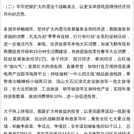
（二）牢牢把握扩大内需这个战略基点，以更实举措巩固增强经济回
升向好态势。
多措并举畅循环。坚持扩大内需与发展服务业协同并进，着眼激发有
潜能的消费，扎实办好“季季有促销，行行有行动”全系列促销活动，
进一步激活汽车、家电、住房改善等本地大宗消费，加速飞鹅等现有
商圈提质升级和15分钟生活圈建设，有效提振批零住餐等大众消费，
鼓励发展银发经济[⑦]、亲子经济、假日经济、夜间经济，点旺城
市“烟火气”；发展壮大跨境电商、直播带货，加快打造万维跨境直播
电商产业园等电商平台；持续做精“一中心四主线”精品旅游线路，乘
势推出螺蛳粉小镇两日游、流山大石沉浸式农业旅游等一批文旅项
目，壮大近郊旅游、工业旅游、研学旅游等文旅特色产业，实现年接
待游客数量、旅游消费增长10%，进一步促进投资。
大干快上拼项目。着眼扩大有效益的投资，以更高眼界谋划一批新项
目，紧跟国家、自治区战略部署和政策导向，聚焦全区七大重点领
域，积极争政策、争试点、争项目，全年谋划储备项目82个以上、总
投资超379亿元，其中产业项目34个以上，全力争取自治区县域经济