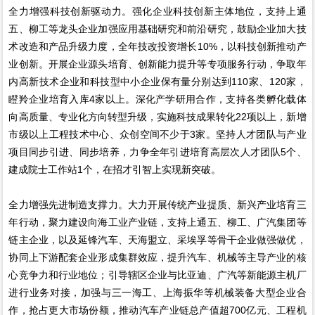
全力增强科技创新驱动力。强化企业科技创新主体地位，支持上通
五、柳工等龙头企业加强应用基础研究和前沿研究，鼓励企业加大技
术改造和产品升级力度，全年技改投资增长10%，以科技创新推动产
业创新。开展企业源头培育、创新能力提升等专项服务行动，争取年
内高新技术企业和科技型中小企业保有量分别达到110家、120家，
瞪羚企业培育入库4家以上。深化产学研用合作，支持各类孵化载体
向高质量、专业化方向转型升级，实施科技成果转化22项以上，新增
市级以上工程技术中心、众创空间不少于3家。坚持人才团队与产业
项目同步引进、同步培养，力争全年引进培育高层次人才团队5个、
建成院士工作站1个，在招才引智上实现新突破。
全力增强先进制造支撑力。大力开展传统产业提质、新兴产业培育三
年行动，聚力建设向海工业产业链，支持上通五、柳工、广汽集团等
链主企业，以及延锋汽车、天海盟立、采埃孚等骨干企业做强做优，
协同上下游配套企业形成集群效应，提升汽车、机械等主导产业的核
心竞争力和行业地位；引导辖区企业与比亚迪、广汽等新能源主机厂
进行业务对接，加强与三一海工、上海振华等机械装备大型企业合
作，抢占更大市场份额，推动汽车产业链总产值超700亿元、工程机