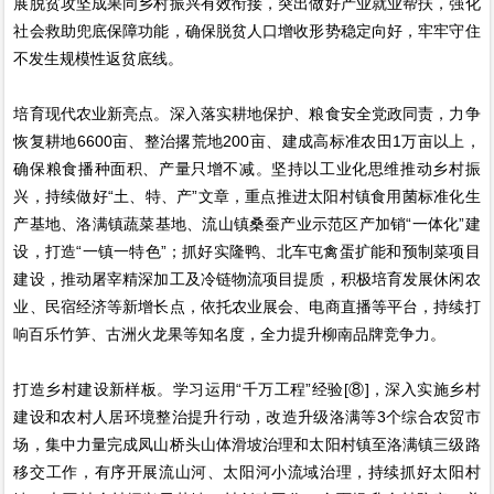
展脱贫攻坚成果同乡村振兴有效衔接，突出做好产业就业帮扶，强化
社会救助兜底保障功能，确保脱贫人口增收形势稳定向好，牢牢守住
不发生规模性返贫底线。
培育现代农业新亮点。深入落实耕地保护、粮食安全党政同责，力争
恢复耕地6600亩、整治撂荒地200亩、建成高标准农田1万亩以上，
确保粮食播种面积、产量只增不减。坚持以工业化思维推动乡村振
兴，持续做好“土、特、产”文章，重点推进太阳村镇食用菌标准化生
产基地、洛满镇蔬菜基地、流山镇桑蚕产业示范区产加销“一体化”建
设，打造“一镇一特色”；抓好实隆鸭、北车屯禽蛋扩能和预制菜项目
建设，推动屠宰精深加工及冷链物流项目提质，积极培育发展休闲农
业、民宿经济等新增长点，依托农业展会、电商直播等平台，持续打
响百乐竹笋、古洲火龙果等知名度，全力提升柳南品牌竞争力。
打造乡村建设新样板。学习运用“千万工程”经验[⑧]，深入实施乡村
建设和农村人居环境整治提升行动，改造升级洛满等3个综合农贸市
场，集中力量完成凤山桥头山体滑坡治理和太阳村镇至洛满镇三级路
移交工作，有序开展流山河、太阳河小流域治理，持续抓好太阳村