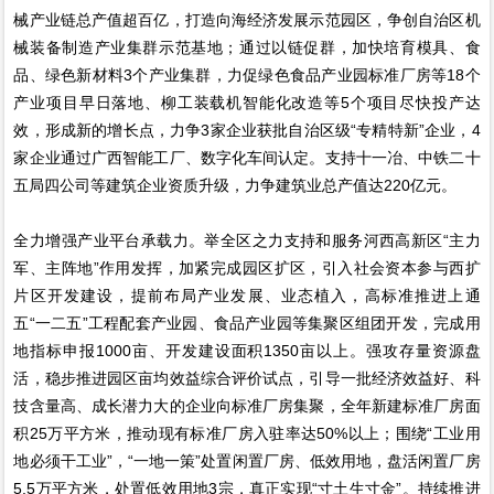
械产业链总产值超百亿，打造向海经济发展示范园区，争创自治区机
械装备制造产业集群示范基地；通过以链促群，加快培育模具、食
品、绿色新材料3个产业集群，力促绿色食品产业园标准厂房等18个
产业项目早日落地、柳工装载机智能化改造等5个项目尽快投产达
效，形成新的增长点，力争3家企业获批自治区级“专精特新”企业，4
家企业通过广西智能工厂、数字化车间认定。支持十一冶、中铁二十
五局四公司等建筑企业资质升级，力争建筑业总产值达220亿元。
全力增强产业平台承载力。举全区之力支持和服务河西高新区“主力
军、主阵地”作用发挥，加紧完成园区扩区，引入社会资本参与西扩
片区开发建设，提前布局产业发展、业态植入，高标准推进上通
五“一二五”工程配套产业园、食品产业园等集聚区组团开发，完成用
地指标申报1000亩、开发建设面积1350亩以上。强攻存量资源盘
活，稳步推进园区亩均效益综合评价试点，引导一批经济效益好、科
技含量高、成长潜力大的企业向标准厂房集聚，全年新建标准厂房面
积25万平方米，推动现有标准厂房入驻率达50%以上；围绕“工业用
地必须干工业”，“一地一策”处置闲置厂房、低效用地，盘活闲置厂房
5.5万平方米，处置低效用地3宗，真正实现“寸土生寸金”。持续推进