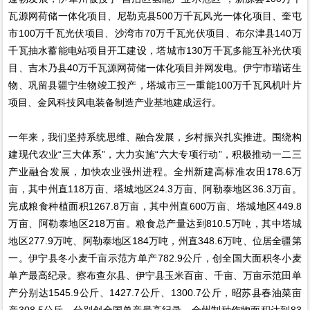
瓦源网荷储一体化项目、尼勒克县500万千瓦风光一体化项目、奎屯
市100万千瓦光伏项目、沙湾市70万千瓦光伏项目、布尔津县140万
千瓦抽水蓄能电站项目开工建设，塔城市130万千瓦多能互补光伏项
目、吉木乃县40万千瓦源网荷储一体化项目并网发电。伊宁市瑞诺生
物、巩留县疆宁生物竣工投产，塔城市三一重能100万千瓦风机叶片
项目、金风科技风电装备制造产业基地建成运行。
一年来，我们坚持系统思维、融合发展，乡村振兴扎实推进。围绕构
建现代农业“三大体系”，大力实施“六大专项行动”，积极推动一二三
产业融合发展，加快农业强州进程。全州新建高标准农田178.6万
亩，其中州直118万亩、塔城地区24.3万亩、阿勒泰地区36.3万亩。
完成粮食种植面积1267.8万亩，其中州直600万亩、塔城地区449.8
万亩、阿勒泰地区218万亩。粮食总产量达到810.5万吨，其中塔城
地区277.9万吨、阿勒泰地区184万吨，州直348.6万吨、位居全疆第
一。伊宁县冬小麦千亩示范方单产782.9公斤，创全国大面积冬小麦
单产最高纪录。察布查尔县、伊宁县玉米百亩、千亩、万亩示范田单
产分别达1545.9公斤、1427.7公斤、1300.7公斤，昭苏县春油菜亩
产308.5公斤，分别创全国单产最高纪录。全州制种作物面积达到83