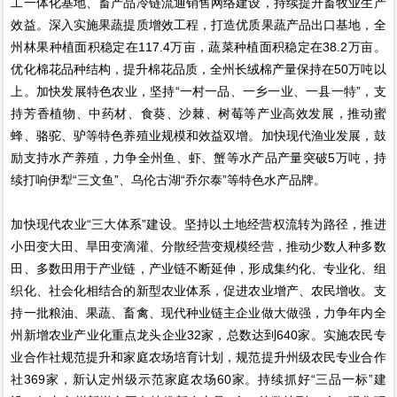
工一体化基地、畜产品冷链流通销售网络建设，持续提升畜牧业生产
效益。深入实施果蔬提质增效工程，打造优质果蔬产品出口基地，全
州林果种植面积稳定在117.4万亩，蔬菜种植面积稳定在38.2万亩。
优化棉花品种结构，提升棉花品质，全州长绒棉产量保持在50万吨以
上。加快发展特色农业，坚持“一村一品、一乡一业、一县一特”，支
持芳香植物、中药材、食葵、沙棘、树莓等产业高效发展，推动蜜
蜂、骆驼、驴等特色养殖业规模和效益双增。加快现代渔业发展，鼓
励支持水产养殖，力争全州鱼、虾、蟹等水产品产量突破5万吨，持
续打响伊犁“三文鱼”、乌伦古湖“乔尔泰”等特色水产品牌。
加快现代农业“三大体系”建设。坚持以土地经营权流转为路径，推进
小田变大田、旱田变滴灌、分散经营变规模经营，推动少数人种多数
田、多数田用于产业链，产业链不断延伸，形成集约化、专业化、组
织化、社会化相结合的新型农业体系，促进农业增产、农民增收。支
持一批粮油、果蔬、畜禽、现代种业链主企业做大做强，力争年内全
州新增农业产业化重点龙头企业32家，总数达到640家。实施农民专
业合作社规范提升和家庭农场培育计划，规范提升州级农民专业合作
社369家，新认定州级示范家庭农场60家。持续抓好“三品一标”建