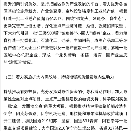
提升招商引资质效。坚持把园区作为产业发展的平台，着力提升各园
区基础设施承载力、产业集聚度、亩均投资强度和工业总产值，积极
打造一批工业总产值超百亿园区。围绕“强龙头、延链条、育生态”，
更新完善产业链图谱，深化重点产业链补链、延链、强链招商攻坚，
下大力气引进一批“三类500强”“独角兽”“小巨人”“瞪羚”企业，着力培
育打造一批煤化工、石油化工、硅基、生物制药、农副产品加工等综
合产值百亿元企业和产业链以及一批产值数十亿元产业链，落地一批
区域中心总部企业，形成一个龙头带动一条链、培育一圈产业生态
的“滚雪球”效应。
（三）着力实施扩大内需战略，持续增强高质量发展内生动力
持续推动有效投资。充分发挥财政性资金的引导和撬动作用，加大政
策性金融对重点项目、重点产业集群建设的融资支持，科学谋划实施
一批“牵一发而动全身”的重大项目。积极推动精伊霍铁路扩能改造和
伊宁—阿克苏铁路、伊宁机场迁建、那拉提和布尔津机场改扩建项目
开工建设，加快国道219昭苏—温宿、国道331青河—阿勒泰等一批
重点交通项目建设，力争国道218伊宁市过境公路、省道317裕民—