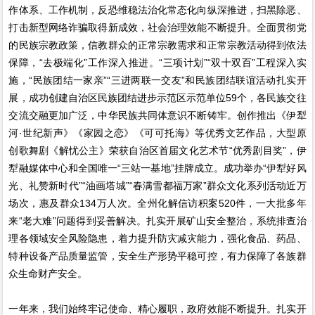
作体系、工作机制，反恐维稳法治化常态化向纵深推进，扫黑除恶、
打击新型网络诈骗取得新成效，社会治理效能不断提升。全面贯彻党
的民族宗教政策，信教群众的正常宗教需求和正常宗教活动得到依法
保障，“去极端化”工作深入推进。“三项计划”“双十双百”工程深入实
施，“民族团结一家亲”“三进两联一交友”和民族团结联谊活动扎实开
展，成功创建自治区民族团结进步示范区示范单位59个，各民族交往
交流交融更加广泛，中华民族共同体意识不断铸牢。创作推出《伊犁
河·世纪新声》《家园之恋》《可可托海》等优秀文艺作品，大型原
创歌舞剧《解忧公主》荣获自治区首届文化艺术节“优秀剧目奖”，伊
犁融媒体中心和全国唯一“三站一基地”挂牌成立。成功举办“伊犁好风
光、礼赞新时代”“油画塔城”“春满雪都福万家”群众文化系列活动近万
场次，惠及群众134万人次。全州化解信访积案520件，一大批多年
来“老大难”问题得到妥善解决。扎实开展矿山安全整治，系统排查治
理各领域安全风险隐患，着力提升防灾减灾能力，强化食品、药品、
特种设备产品质量监管，安全生产形势平稳可控，有力保障了各族群
众生命财产安全。
一年来，我们始终牢记使命、精心履职，政府效能不断提升。扎实开