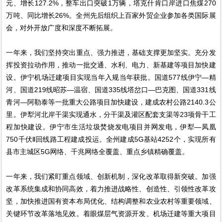
元、增长127.2%，整车出口突破1万辆，塔克什肯口岸进口焦煤270
万吨、同比增长26%。全州先后组织上百家外贸企业参加各类国际展
会，对外开放广度和深度不断拓展。
一年来，我们坚持突出重点、强力推进，基础支撑更加坚实。充分发
挥投资拉动作用，推动一批交通、水利、电力、新基建等项目加快建
设。伊宁机场迁建项目实现当年入规当年获批。国道577线伊宁—精
河、国道219线昭苏—温宿、国道335线塔岔口—巴克图、国道331线
青河—阿勒泰等一批重大公路项目加快建设，建成农村公路2140.3公
里。伊犁河北岸干渠实现通水，分干渠及灌区配套支渠等23项骨干工
程加快建设。伊宁市生活垃圾焚烧发电项目并网发电，伊犁—凤凰
750千伏Ⅱ回线路工程建成投运。全州建成5G基站4252个，实现所有
县市主城区5G网络、千兆网络全覆盖、重点乡镇精确覆盖。
一年来，我们紧盯重点领域、创新机制，深化改革取得新突破。加强
改革系统集成和协同高效，着力推进战略性、创造性、引领性改革攻
坚，加快推进国有资本布局优化、结构调整和农业农村等重要领域、
关键环节改革落地见效。着眼煤层气资源开发、机场迁建等重大项目