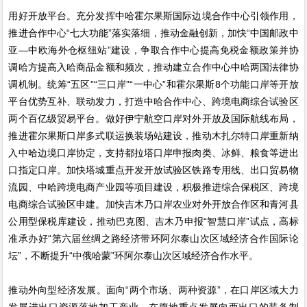
用好开放平台。充分发挥中哈霍尔果斯国际边境合作中心引领作用，
推进合作中心“七大功能”落实落细，推动金融创新，加快“中国邮政中
亚—中欧海外仓枢纽站”建设，争取合作中心提高免税金额政策并协
调哈方提高入哈商品金额和频次，推动建立合作中心中哈两国法律协
调机制。统筹“五区”“三口岸”“一中心”和霍尔果斯8个功能口岸等开放
平台优势互补、联动发力，打造中哈合作中心、跨境电商综合试验区
两个百亿级贸易平台。做好伊宁航空口岸对外开放及国际航线布局，
推进霍尔果斯口岸多式联运换装场站建设，推动木扎尔特口岸重新纳
入中哈边境口岸协定，支持都拉塔口岸申报肉类、冰鲜、粮食等进出
口指定口岸。加快塔城重点开发开放试验区铁路专用线、出口贸易物
流园、中哈跨境电商产业园等项目建设，积极推进综合保税区、跨境
电商综合试验区申建。加快吉木乃口岸农业对外开放合作区和青河县
公用型保税库建设，推动巴克图、吉木乃申报“智慧口岸”试点，高标
准承办好“第六届丝绸之路经济带环阿尔泰山次区域经济合作国际论
坛”，不断提升“中俄哈蒙”环阿尔泰山次区域经济合作水平。
推动外向型经济发展。面向“两个市场、两种资源”，在口岸区域大力
发展进出口资源落地加工产业，在腹地重点发展向西出口的装备制