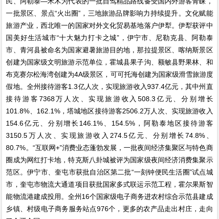
民、阿勒泰—禾木为代表的一批自驾精品路线备受国内外游客青睐，
一批景区、景点“火出圈”，三地旅游品牌影响力持续提升。文化赋能
旅游产业，西北唯一的国家对外文化贸易基地落户伊犁。伊犁获评中
国美好生活城市“十大魅力打卡之城”，伊宁市、尼勒克县、阿勒泰
市、青河县被命名为国家避暑旅游目的地，那拉提景区、喀纳斯景区
创建为国家级文明旅游示范单位，霍城县果子沟、额敏县野果林、和
布克赛尔松海湾创建为4A级景区，可可托海创建为国家级滑雪旅游度
假地。全州接待游客1.3亿人次，实现旅游收入937.4亿元，其中州直
接待游客7368万人次、实现旅游收入508.3亿元、分别增长
101.8%、162.1%，塔城地区接待游客2506.2万人次、实现旅游收入
154.6亿元、分别增长146.1%、154.5%，阿勒泰地区接待游客
3150.5万人次、实现旅游收入274.5亿元、分别增长74.8%、
80.7%。“互联网+”消费业态蓬勃发展，一批夜间经济集聚区与特色商
圈成为网红打卡地，特克斯八卦城被评为国家级夜间经济消费集聚示
范区。伊宁市、奎屯市获批自治区第二批“一刻钟便民生活圈”试点城
市，奎屯市物流大通道项目获批国家多式联运示范工程，霍尔果斯智
能物流港建成投用。全州16个国家级电子商务进农村综合示范县建成
乡镇、村级电子商务服务站点976个，更多的农产品走出村庄，走向