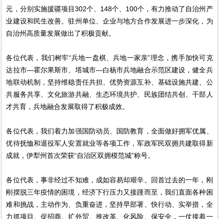
元，分别实施援疆项目302个、148个、100个，有力推动了自治州产
业建设和民生改善。驻州单位、企业与地方合作发展进一步深化，为
自治州高质量发展做出了积极贡献。
各位代表，我们树牢“兵地一盘棋、兵地一家亲”理念，携手加快可克
达拉市—霍尔果斯市、塔城市—白杨市兵地融合示范区建设，健全兵
地联动机制，坚持维稳责任共担、优势资源互补、基础设施共建、公
共服务共享、文化旅游共融、生态环境共护、民族团结共创、干部人
才共育，兵地融合发展取得了积极成效。
各位代表，我们着力加强国防动员、国防教育，全面做好拥军优属、
优待抚恤和退役军人安置就业等各项工作，军政军民双拥共建取得新
成就，伊犁州首次荣获“自治区双拥模范城”称号。
各位代表，事非经过不知难，成如容易却艰辛。回首过去的一年，刚
刚摆脱三年疫情的困境，经济下行压力又接踵而至，我们直面各种困
难和挑战，主动作为、负重奋进，坚持早部署、快行动、实举措，全
力抓项目、促招商、扩外贸、推改革、化风险、保安全，一仗接着一