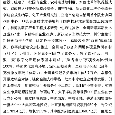
建设，组建了一批国有企业，农村宅基地制度、水价改革等取得新成
效。财政投入科技创新稳步增长，川宁生物、新天煤化工等企业牵头
创建合成生物学、化工产业研究院，奎屯市创建自治州首个院士协同
创新中心，联合开展技术攻关填补了国内棉籽浓缩蛋白加工领域空
白，福海县骆驼产业工程技术研究中心通过验收。全州新增高新技术
企业124家、专精特新企业21家，新认定伊犁师范大学、川宁生物等
科研创新平台7家，认定托乎拉苏牧业、易隆农业等“双创”载体16
家。数字政府建设加快推进，全州电子政务外网延伸覆盖到所有村
（社区），州直、阿勒泰分别建立了政务云，数字政府“云、网、
数、安”数字化应用体系基本建成，“跨省通办”事项发布比例为
100%。持续优化营商环境，深化证照分离、全程电子化登记改革，
充分激发市场主体活力，全州新登记各类市场主体5.7万户。常态化
开展政银企对接，强化金融支持举措，助力中小微企业健康发展。创
新工作机制，组建招商引资服务企业工作组，绘制产业链图谱，实施
全生命周期跟踪管理，陕西建工、太平洋建设等世界500强企业在伊
设立分公司、成立区域总部，中国绿发、中核汇能、香港玉湖集团等
一批大企业大集团落地投资，州直落地招商引资项目959个，到位资
金1783.4亿元、增长23.5%，其中区外到位资金1360.7亿元，位居全