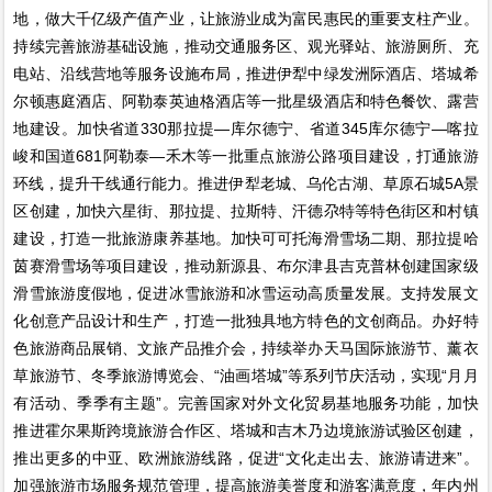
地，做大千亿级产值产业，让旅游业成为富民惠民的重要支柱产业。
持续完善旅游基础设施，推动交通服务区、观光驿站、旅游厕所、充
电站、沿线营地等服务设施布局，推进伊犁中绿发洲际酒店、塔城希
尔顿惠庭酒店、阿勒泰英迪格酒店等一批星级酒店和特色餐饮、露营
地建设。加快省道330那拉提—库尔德宁、省道345库尔德宁—喀拉
峻和国道681阿勒泰—禾木等一批重点旅游公路项目建设，打通旅游
环线，提升干线通行能力。推进伊犁老城、乌伦古湖、草原石城5A景
区创建，加快六星街、那拉提、拉斯特、汗德尕特等特色街区和村镇
建设，打造一批旅游康养基地。加快可可托海滑雪场二期、那拉提哈
茵赛滑雪场等项目建设，推动新源县、布尔津县吉克普林创建国家级
滑雪旅游度假地，促进冰雪旅游和冰雪运动高质量发展。支持发展文
化创意产品设计和生产，打造一批独具地方特色的文创商品。办好特
色旅游商品展销、文旅产品推介会，持续举办天马国际旅游节、薰衣
草旅游节、冬季旅游博览会、“油画塔城”等系列节庆活动，实现“月月
有活动、季季有主题”。完善国家对外文化贸易基地服务功能，加快
推进霍尔果斯跨境旅游合作区、塔城和吉木乃边境旅游试验区创建，
推出更多的中亚、欧洲旅游线路，促进“文化走出去、旅游请进来”。
加强旅游市场服务规范管理，提高旅游美誉度和游客满意度，年内州