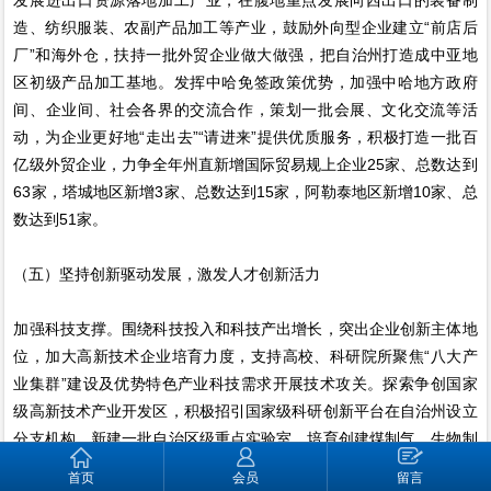
造、纺织服装、农副产品加工等产业，鼓励外向型企业建立“前店后
厂”和海外仓，扶持一批外贸企业做大做强，把自治州打造成中亚地
区初级产品加工基地。发挥中哈免签政策优势，加强中哈地方政府
间、企业间、社会各界的交流合作，策划一批会展、文化交流等活
动，为企业更好地“走出去”“请进来”提供优质服务，积极打造一批百
亿级外贸企业，力争全年州直新增国际贸易规上企业25家、总数达到
63家，塔城地区新增3家、总数达到15家，阿勒泰地区新增10家、总
数达到51家。
（五）坚持创新驱动发展，激发人才创新活力
加强科技支撑。围绕科技投入和科技产出增长，突出企业创新主体地
位，加大高新技术企业培育力度，支持高校、科研院所聚焦“八大产
业集群”建设及优势特色产业科技需求开展技术攻关。探索争创国家
级高新技术产业开发区，积极招引国家级科研创新平台在自治州设立
分支机构，新建一批自治区级重点实验室，培育创建煤制气、生物制
药、有机粮油等自治区级创新平台。持续加大财政科技投入，力争全
首页
会员
留言