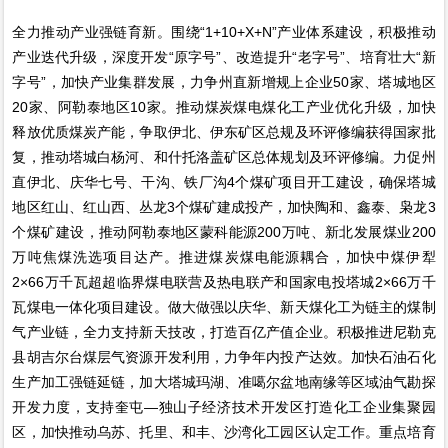
全力推动产业强链育新。围绕“1+10+X+N”产业体系建设，积极推动
产业迭代升级，深度开发“原字号”、改造提升“老字号”、培育壮大“新
字号”，加快产业集群发展，力争州直新增规上企业50家、塔城地区
20家、阿勒泰地区10家。推动煤炭煤电煤化工产业优化升级，加快
释放优质煤炭产能，争取伊北、伊东矿区总规及环评修编获得国家批
复，推动塔城白杨河、和什托洛盖矿区总体规划及环评修编。力促州
直伊北、庆华七号、干沟、铁厂沟4个煤矿项目开工建设，确保塔城
地区红山、红山西、丛龙3个煤矿建成投产，加快陶和、鑫泰、枭龙3
个煤矿建设，推动阿勒泰地区蒙科能源200万吨、新北发展煤业200
万吨焦煤洗选项目达产。推进煤炭煤电能源耦合，加快中煤伊犁
2×66万千瓦超超临界煤电联营及热电联产和国家电投塔城2×66万千
瓦煤电一体化项目建设。做大做强以庆华、新天煤化工为链主的煤制
气产业链，全力支持新天技改，打造百亿产值企业。积极推进尼勒克
县胡吉尔台煤层气资源开发利用，力争年内投产达效。加快石油石化
生产加工强链延链，加大塔城玛湖、准噶尔盆地南缘等区域油气勘探
开发力度，支持奎屯—独山子经济技术开发区打造化工企业集聚园
区，加快推动乌苏、托里、和丰、沙湾化工园区认定工作。重点培育