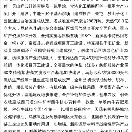
伸，天山祥云纤维素醚及一氯甲烷、常济化工醋酸酐等一批重大产业
项目开工建设，中能三羟甲基丙烷项目建成投产，奎屯—独山子化工
园区通过自治区复核认定。塔城地区年产原油288万吨、天然气8.3亿
立方米，尼勒克县胡吉尔台南部矿区煤层气勘查开发全面启动。重点
矿产资源加快开发，全州实施地质勘查项目98个，新源县卡特巴阿苏
金（铜）矿、富蕴县志存锂业项目开工建设，特克斯县千汇矿业、新
源县绿峰循环产业园镀锌项目建成投产，创建自治区级绿色矿山23
家。纺织服装产业持续壮大，奎屯雅达西二期45万锭环锭纺纱和乌苏
丝绸一体化项目开工建设，全疆最大的伊犁（江苏）纺织服装产业园
60支精梳紧密高支纺纱生产基地加快建设，乌苏欣和纺织3000头气
流纺生产线等一批重点项目建成投产，全州已初步形成纺纱、织布、
家纺、服饰服装产业链。有机粮油、绿色有机果蔬、优质畜产品产业
优化升级，基地建设稳步推进，全产业链加快形成，创丰农牧、创锦
农牧建成西门塔尔牛和华西牛核心育种单一数量、单场肉牛育肥规
模、种公牛规模全国4个第一，以州直盛康粮油、天蕴有机和塔城地
区储绿粮油、乌苏果蔬及阿勒泰地区天莱牧业、北园春为代表的一批
链主企业龙头带动作用进一步增强。新能源新材料等战略性新兴产业
蓬勃发展，伊犁州被授予“自治区氢能产业示范区”，新源县100万千