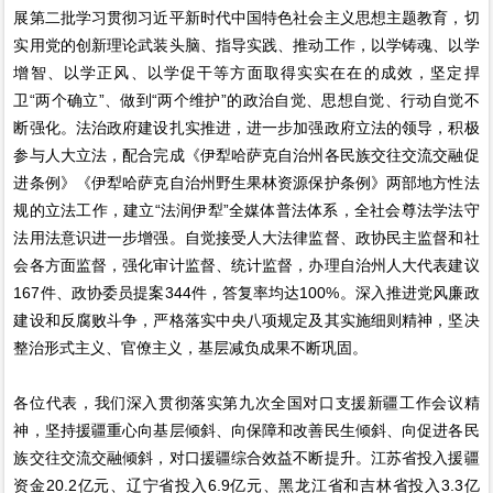
展第二批学习贯彻习近平新时代中国特色社会主义思想主题教育，切
实用党的创新理论武装头脑、指导实践、推动工作，以学铸魂、以学
增智、以学正风、以学促干等方面取得实实在在的成效，坚定捍
卫“两个确立”、做到“两个维护”的政治自觉、思想自觉、行动自觉不
断强化。法治政府建设扎实推进，进一步加强政府立法的领导，积极
参与人大立法，配合完成《伊犁哈萨克自治州各民族交往交流交融促
进条例》《伊犁哈萨克自治州野生果林资源保护条例》两部地方性法
规的立法工作，建立“法润伊犁”全媒体普法体系，全社会尊法学法守
法用法意识进一步增强。自觉接受人大法律监督、政协民主监督和社
会各方面监督，强化审计监督、统计监督，办理自治州人大代表建议
167件、政协委员提案344件，答复率均达100%。深入推进党风廉政
建设和反腐败斗争，严格落实中央八项规定及其实施细则精神，坚决
整治形式主义、官僚主义，基层减负成果不断巩固。
各位代表，我们深入贯彻落实第九次全国对口支援新疆工作会议精
神，坚持援疆重心向基层倾斜、向保障和改善民生倾斜、向促进各民
族交往交流交融倾斜，对口援疆综合效益不断提升。江苏省投入援疆
资金20.2亿元、辽宁省投入6.9亿元、黑龙江省和吉林省投入3.3亿