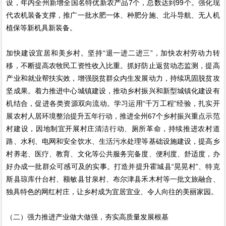
设，年内全州新增全国名特优新农产品7个，总数达到99个。强化现
代农机装备支撑，推广一批水肥一体、种肥分施、北斗导航、无人机
植保等新机具新装备。
加快建设宜居和美乡村。坚持“退一进二进三”，加快农村劳动力转
移，不断提高农牧民工资性收入比重。抓好防止返贫动态监测，提高
产业和就业帮扶实效，增强脱贫群众内生发展动力，持续巩固脱贫攻
坚成果。着力推进中心城镇建设，推动乡村振兴和新型城镇化建设有
机结合，促进各类资源双向流动。学习运用“千万工程”经验，扎实开
展农村人居环境整治提升五年行动，推进全州67个乡村振兴重点示范
村建设，因地制宜开展村庄清洁行动、厕所革命，持续推进农村道
路、水利、电网和安全饮水、生活污水处理等基础设施建设，提高乡
村养老、医疗、教育、文化等公共服务完备度、便利度、舒适度，办
好办成一批群众可感可及的实事。打造并提升霍城县“晃晃村”、特克
斯县琼库什台村、额敏县甘泉村、布尔津县禾木村等一批文旅融合、
独具特色的网红村庄，让乡村成为宜居宜业、令人向往的美丽家园。
（二）强力推进产业做大做强，夯实高质量发展根基