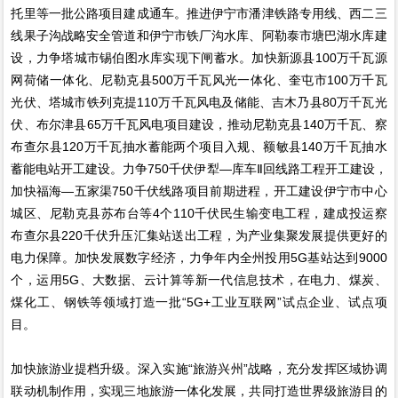
托里等一批公路项目建成通车。推进伊宁市潘津铁路专用线、西二三
线果子沟战略安全管道和伊宁市铁厂沟水库、阿勒泰市塘巴湖水库建
设，力争塔城市锡伯图水库实现下闸蓄水。加快新源县100万千瓦源
网荷储一体化、尼勒克县500万千瓦风光一体化、奎屯市100万千瓦
光伏、塔城市铁列克提110万千瓦风电及储能、吉木乃县80万千瓦光
伏、布尔津县65万千瓦风电项目建设，推动尼勒克县140万千瓦、察
布查尔县120万千瓦抽水蓄能两个项目入规、额敏县140万千瓦抽水
蓄能电站开工建设。力争750千伏伊犁—库车Ⅱ回线路工程开工建设，
加快福海—五家渠750千伏线路项目前期进程，开工建设伊宁市中心
城区、尼勒克县苏布台等4个110千伏民生输变电工程，建成投运察
布查尔县220千伏升压汇集站送出工程，为产业集聚发展提供更好的
电力保障。加快发展数字经济，力争年内全州投用5G基站达到9000
个，运用5G、大数据、云计算等新一代信息技术，在电力、煤炭、
煤化工、钢铁等领域打造一批“5G+工业互联网”试点企业、试点项
目。
加快旅游业提档升级。深入实施“旅游兴州”战略，充分发挥区域协调
联动机制作用，实现三地旅游一体化发展，共同打造世界级旅游目的