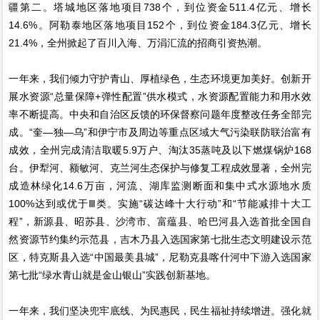
疆第二。塔城地区落地项目738个，到位资金511.4亿元、增长
14.6%。阿勒泰地区落地项目152个，到位资金184.3亿元、增长
21.4%，全州掀起了百川入海、万涓汇流的招商引资热潮。
一年来，我们倾力守护青山、厚植绿色，生态环境更加美好。创新开
展水资源“总量保障+弹性配置”供水模式，水资源配置能力和用水效
率不断提高。中央和自治区反馈的环保督察问题年度整改任务全部完
成。“奎—独—乌”和伊宁市及周边等重点区域大气污染联防联治富有
成效，全州完成清洁取暖5.9万户、淘汰35蒸吨及以下燃煤锅炉168
台。伊犁河、额敏河、克兰河生态保护与修复工程成效显著，全州完
成造林绿化14.6万亩，河流、湖库监测断面和集中式水源地水质
100%达到或优于Ⅲ类。实施“碳达峰十大行动”和“节能减排十大工
程”，新源县、昭苏县、沙湾市、富蕴县、哈巴河县入选首批全国自
然资源节约集约示范县，吉木乃县入选国家第七批生态文明建设示范
区，特克斯县入选“中国最美县城”，尼勒克县喀什河中下游入选国家
第七批“绿水青山就是金山银山”实践创新基地。
一年来，我们坚决兜牢底线、为民惠民，民生福祉持续增进。强化就