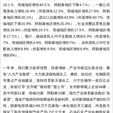
10.1％、塔城地区增长40.5％、阿勒泰地区下降4.7％），一般公共
预算收入增长16.4%（州直增长12.2%、塔城地区增长17.8%、阿勒
泰地区增长30.1%），进出口总额增长43.9%（州直增长60.7%、塔
城地区下降15.9%、阿勒泰地区增长20.3%），社会消费品零售总额
增长18.8%（州直增长19.3％、塔城地区增长17.9％、阿勒泰地区增
长17.3％）。预计，城镇居民人均可支配收入增长6.3%（州直增长
7%、塔城地区增长4.8%、阿勒泰地区增长7%），农村居民人均可支
配收入增长8.8%（州直增长9.5%、塔城地区增长8.8%、阿勒泰地区
增长8%）。
一年来，我们聚力发挥优势、强基增效，产业升级迈出新步伐。聚
焦“八大产业集群”，大力推进煤电煤化工、烯烃、硅光伏、生物医药
等重点产业链建设，加快培育新天煤化工、川宁生物等一批百亿企
业，鼓励引导“企升规”“规转股”“股上市”，全州新增规上企业84家，
其中州直51家、塔城23家、阿勒泰10家，现代产业体系建设跑出“加
速度”。煤炭产能得到持续释放和高效利用，全州新增煤炭产能590万
吨，国家电投塔城2×66万千瓦煤电一体化项目开工建设，州直新天
煤化工和庆华煤制气年产35.2亿立方米。石油石化产业向精细化延