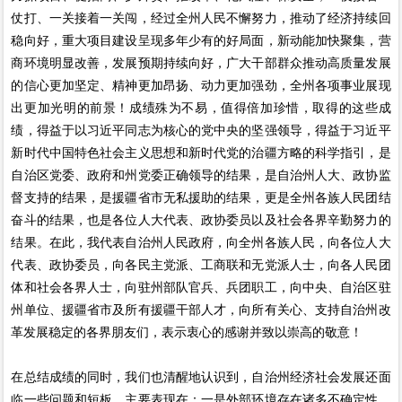
仗打、一关接着一关闯，经过全州人民不懈努力，推动了经济持续回
稳向好，重大项目建设呈现多年少有的好局面，新动能加快聚集，营
商环境明显改善，发展预期持续向好，广大干部群众推动高质量发展
的信心更加坚定、精神更加昂扬、动力更加强劲，全州各项事业展现
出更加光明的前景！成绩殊为不易，值得倍加珍惜，取得的这些成
绩，得益于以习近平同志为核心的党中央的坚强领导，得益于习近平
新时代中国特色社会主义思想和新时代党的治疆方略的科学指引，是
自治区党委、政府和州党委正确领导的结果，是自治州人大、政协监
督支持的结果，是援疆省市无私援助的结果，更是全州各族人民团结
奋斗的结果，也是各位人大代表、政协委员以及社会各界辛勤努力的
结果。在此，我代表自治州人民政府，向全州各族人民，向各位人大
代表、政协委员，向各民主党派、工商联和无党派人士，向各人民团
体和社会各界人士，向驻州部队官兵、兵团职工，向中央、自治区驻
州单位、援疆省市及所有援疆干部人才，向所有关心、支持自治州改
革发展稳定的各界朋友们，表示衷心的感谢并致以崇高的敬意！
在总结成绩的同时，我们也清醒地认识到，自治州经济社会发展还面
临一些问题和短板，主要表现在：一是外部环境存在诸多不确定性，