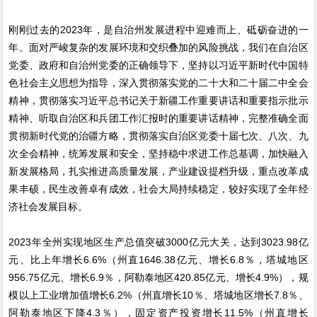
刚刚过去的2023年，是自治州发展进程中迎难而上、砥砺奋进的一
年。面对严峻复杂的发展环境和交织叠加的风险挑战，我们在自治区
党委、政府和自治州党委的正确领导下，坚持以习近平新时代中国特
色社会主义思想为指导，深入贯彻落实党的二十大和二十届二中全会
精神，贯彻落实习近平总书记关于新疆工作重要讲话和重要指示批示
精神、听取自治区和兵团工作汇报时的重要讲话精神，完整准确全面
贯彻新时代党的治疆方略，贯彻落实自治区党委十届七次、八次、九
次全会精神，统筹发展和安全，坚持稳中求进工作总基调，加快融入
新发展格局，扎实推进高质量发展，产业建设提档升级，重点改革成
果丰硕，民生改善卓有成效，社会大局持续稳定，较好实现了全年经
济社会发展目标。
2023年全州实现地区生产总值突破3000亿元大关，达到3023.98亿
元、比上年增长6.6%（州直1646.38亿元、增长6.8％，塔城地区
956.75亿元、增长6.9％，阿勒泰地区420.85亿元、增长4.9%），规
模以上工业增加值增长6.2%（州直增长10％、塔城地区增长7.8％、
阿勒泰地区下降4.3％），固定资产投资增长11.5%（州直增长