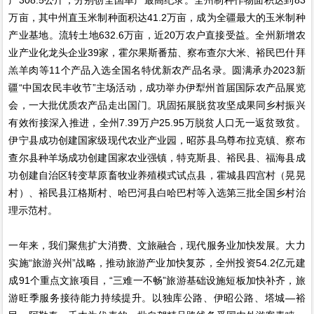
万亩，其中州直玉米制种面积达41.2万亩，成为全疆最大的玉米制种
产业基地。流转土地632.6万亩，近20万农户直接受益。全州新增农
业产业化龙头企业39家，霍尔果斯番茄、察布查尔大米、裕民巴什拜
羔羊肉等11个产品入选全国名特优新农产品名录。圆满承办2023新
疆“中国农民丰收节”主场活动，成功举办伊犁州首届国际农产品展览
会，一大批优质农产品走出国门。巩固拓展脱贫攻坚成果同乡村振兴
有效衔接深入推进，全州7.39万户25.95万脱贫人口无一返贫致贫。
伊宁县成功创建国家级现代农业产业园，昭苏县乌尊布拉克镇、察布
查尔县种羊场成功创建国家农业强镇，特克斯县、裕民县、福海县成
功创建自治区转变草原畜牧业养殖模式试点县，霍城县四宫村（晃晃
村）、裕民县江格斯村、哈巴河县白哈巴村等入选第三批全国乡村治
理示范村。
一年来，我们聚焦扩大消费、文旅融合，现代服务业加快发展。大力
实施“旅游兴州”战略，推动旅游产业加快复苏，全州投资54.2亿元建
成91个重点文旅项目，“三难一不畅”旅游基础设施短板加快补齐，旅
游旺季服务接待能力持续提升。以独库公路、伊昭公路、塔城—裕