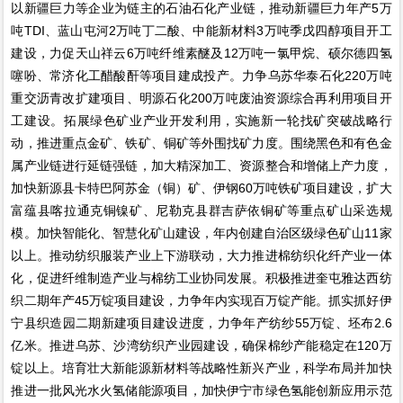
以新疆巨力等企业为链主的石油石化产业链，推动新疆巨力年产5万
吨TDI、蓝山屯河2万吨丁二酸、中能新材料3万吨季戊四醇项目开工
建设，力促天山祥云6万吨纤维素醚及12万吨一氯甲烷、硕尔德四氢
噻吩、常济化工醋酸酐等项目建成投产。力争乌苏华泰石化220万吨
重交沥青改扩建项目、明源石化200万吨废油资源综合再利用项目开
工建设。拓展绿色矿业产业开发利用，实施新一轮找矿突破战略行
动，推进重点金矿、铁矿、铜矿等外围找矿力度。围绕黑色和有色金
属产业链进行延链强链，加大精深加工、资源整合和增储上产力度，
加快新源县卡特巴阿苏金（铜）矿、伊钢60万吨铁矿项目建设，扩大
富蕴县喀拉通克铜镍矿、尼勒克县群吉萨依铜矿等重点矿山采选规
模。加快智能化、智慧化矿山建设，年内创建自治区级绿色矿山11家
以上。推动纺织服装产业上下游联动，大力推进棉纺织化纤产业一体
化，促进纤维制造产业与棉纺工业协同发展。积极推进奎屯雅达西纺
织二期年产45万锭项目建设，力争年内实现百万锭产能。抓实抓好伊
宁县织造园二期新建项目建设进度，力争年产纺纱55万锭、坯布2.6
亿米。推进乌苏、沙湾纺织产业园建设，确保棉纱产能稳定在120万
锭以上。培育壮大新能源新材料等战略性新兴产业，科学布局并加快
推进一批风光水火氢储能源项目，加快伊宁市绿色氢能创新应用示范