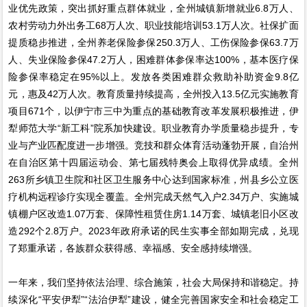
业优先政策，突出抓好重点群体就业，全州城镇新增就业6.8万人、
农村劳动力外出务工68万人次、职业技能培训53.1万人次。社保扩面
提质稳步推进，全州养老保险参保250.3万人、工伤保险参保63.7万
人、失业保险参保47.2万人，困难群体参保率达100%，基本医疗保
险参保率稳定在95%以上。发放各类困难群众救助补助资金9.8亿
元，惠及42万人次。教育质量持续提高，全州投入13.5亿元实施教育
项目671个，以伊宁市三中为重点的基础教育改革发展积极推进，伊
犁师范大学“新工科”院系加快建设。职业教育办学质量稳步提升，专
业与产业匹配度进一步增强。竞技和群众体育活动蓬勃开展，自治州
在自治区第十四届运动会、第七届残特奥会上取得优异成绩。全州
263所乡镇卫生院和社区卫生服务中心达到国家标准，州县乡公立医
疗机构远程诊疗实现全覆盖。全州完成天然气入户2.34万户、实施城
镇棚户区改造1.07万套、保障性租赁住房1.14万套、城镇老旧小区改
造292个2.8万户。2023年政府承诺的民生实事全部如期完成，兑现
了郑重承诺，各族群众获得感、幸福感、安全感持续增强。
一年来，我们坚持依法治理、综合施策，社会大局保持和谐稳定。持
续深化“平安伊犁”“法治伊犁”建设，健全完善国家安全和社会稳定工