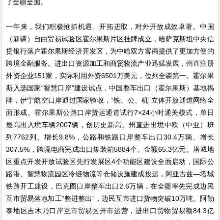
了全疆全国。
一年来，我们积极抢抓机遇、开拓进取，对外开放成效卓著。中国
（新疆）自由贸易试验区霍尔果斯片区挂牌成立，哈萨克斯坦中央信
贷银行落户霍尔果斯经济开发区，为中哈双方客商提供了更加方便的
跨境金融服务。进出口资源加工和商贸物流产业迅猛发展，州直注册
外资企业151家，实际利用外资6501万美元，位列全疆第一。霍尔果
斯入选国家“智慧口岸”建设试点，中国整车出口（霍尔果斯）基地揭
牌，伊宁航空口岸通过国家验收，“铁、公、机”立体开放通道网络全
面形成。霍尔果斯公路口岸货运通道试行7×24小时通关模式，单日
最高出入境车辆2007辆，创历史新高。州直进出境中欧（中亚）班
列7762列、增长9.8%，公路和铁路口岸整车出口30.4万辆、增长
307.5%，跨境电商完成出口集装箱5884个、金额65.3亿元。塔城地
区重点开发开放试验区先行发展区4个功能区建设全面启动，国际公
路港、智慧物流园区冷链物流等仓储设施建成投运，阿亚古兹—塔城
铁路开工建设，巴克图口岸整车出口2.6万辆，在全疆率先完成边民
互市贸易落地加工“整进整出”，边民互市进口货物突破10万吨。阿勒
泰地区吉木乃口岸互市贸易区开市运营，进出口货物贸易额84.3亿