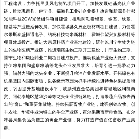
工程建设，力争托里县风电制氢项目开工。加快发展硅基光伏产业
链，推动巩留县、伊宁县、福海县工业硅企业提升改造和新源县仕邦
光能科技2GW光伏组件项目建设，推动阿勒泰铝基、铜基、钛基、
锂基等产业链延伸发展。加快霍城县久辰正极材料项目建设，力促霍
尔果斯泰盛恒通电子、纳杨科技纳米新材料、霍城仰望兴负极材料等
项目建成投产。推进大宗原料药产业基地建设，延伸以川宁生物为链
主的生物医药产业链，推进瑞诺生物二期开工建设，川宁生物三期、
疆宁生物和康臣药业二期项目建成投产。推动粮油产业做大做强，支
持伊粮集团和盛康粮油等龙头企业发展壮大，培育引进一批带动力
强、辐射力强的龙头企业，不断提升粮油产业发展水平。开拓绿色有
机果蔬国内国际市场，以各级示范园为抓手持续推进特色林果提质增
效，巩固提升基地建设水平，鼓励州直金亿集团和塔城地区利凯商
贸、阿勒泰地区慧华沙棘等龙头企业强链延链，打造果蔬产品东去西
出的“窗口”和重要集散地。持续拓展畜牧产业链，建强创锦农牧、创
丰农牧、华凌牛业为链主的牛全产业链，霍尔果斯市新帅食品、布尔
津县凤集食品为链主的禽全产业链，努力打造产值百亿畜牧产业集
群。