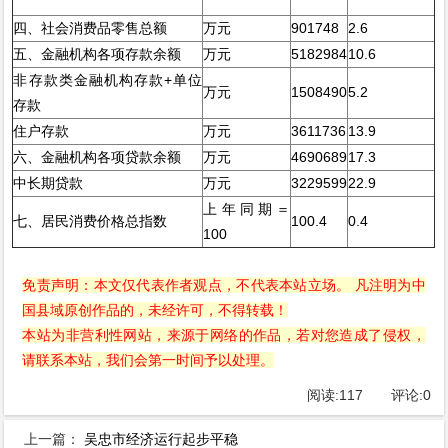
四、社会消费品零售总额
万元
901748
2.6
五、金融机构各项存款余额
万元
5182984
10.6
非存款类金融机构存款+单位
万元
1508490
5.2
存款
住户存款
万元
3611736
13.9
六、金融机构各项贷款余额
万元
4690689
17.3
中长期贷款
万元
3229599
22.9
上年同期＝
七、居民消费价格总指数
100.4
0.4
100
免责声明：本文仅代表作者观点，不代表本站立场。 凡注明为中
国县域原创作品的，未经许可，不得转载！
本站为非营利性网站，来源于网络的作品，若对您造成了侵权，
请联系本站，我们会第一时间予以处理。
阅读:
117
评论:
0
上一篇：
吴忠市经济运行起步平稳