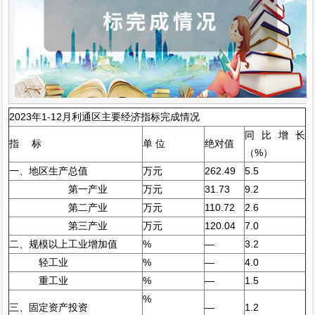
2023年1-12月利通区主要经济指标完成情况
同比增长
指 标
单 位
绝对值
（%）
一、地区生产总值
万元
262.49
5.5
第一产业
万元
31.73
9.2
第二产业
万元
110.72
2.6
第三产业
万元
120.04
7.0
二、规模以上工业增加值
%
—
3.2
轻工业
%
—
4.0
重工业
%
—
1.5
%
三、固定资产投资
—
1.2