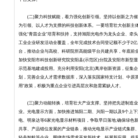
(二)聚力科技赋能，着力强化创新引领。坚持以创新之力催
为引领、以人才为支撑的科技创新体系。一要培育壮大创新主体
强化“青苗企业”培育和扶持，支持旭阳光电作为龙头企业、牵
工业企业研发活动全覆盖，全年完成技术合同登记额不少于2
台，推动企业与高校、科研院所高能级平台共建共享，年底前全县
加快安阳市科技创新研究院安阳县(示范区)分院及安阳市新型
示范基地建成投用。充分利用安阳(北京)离岸创新资源，征集企
划，完善企业人才需求数据库，深入落实国家特支计划、中原英
用”政策，积极为重点企业引进高层次和急需紧缺人才。
(三)聚力动能转换，培育壮大产业支撑。坚持把先进制造业
业。光电显示方面，加快推进旭阳二期、兴阳一期以及9个上
电、明泉达等6家光电显示材料项目，争取早日落地;确保绿色
共享、产品错位发展的产业链条，推动光电显示产业链式集群
轻舟智航等企业，围绕市场需求开发新技术、拓展新应用，提