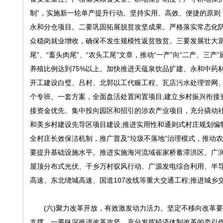
制”，实施新一轮单产提升行动。坚持实用、高效、便捷的原则
永和分仓项目。二要巩固拓展脱贫攻坚成果。严格落实常态化
众稳岗就业增收，确保不发生规模性返贫致贫。三要发展壮大富
尾”、“畜头肉尾”、“农头工尾”文章，推动“一产”向“二产、
养殖比例达到75%以上。加快推进天蕴泉饮品扩建、永和中药
开工建设白璧、吕村、北郭以工代赈工程、瓦店污水处理管网
个专班、一套方案，全面盘活处置闲置项目;建立乡村振兴衔接
接资金优先、集中投向园区和招引的涉农产业项目，充分撬动
和美乡村建设先导区项目建设;推进实用性和通则式村庄规划编
全村庄长效保洁机制，推广普及“垃圾不落地”治理模式，推动
要提升基础设施水平。推进实施海河流域崔家桥蓄滞洪区、广
屋顶分布式光伏、千乡万村驭风行动、广源发电综合利用、半导
高速、东北绕城高速、国道107改线等重大交通工程;推进城
(六)聚力改革开放，有效激发动力活力。坚定不移向改革要
支撑。一要纵深推进改革攻坚。充分发挥经济体制改革的牵引