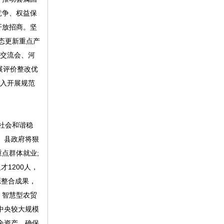
竞争、权益保
开放招商。坚
态更新重点产
作交流会、河
展评价整改优
深入开展规范
社会和谐稳
。县政府将狠
点群体就业;
才1200人，
源整合成果，
、智慧型农贸
中央较大规模
余资产，确保