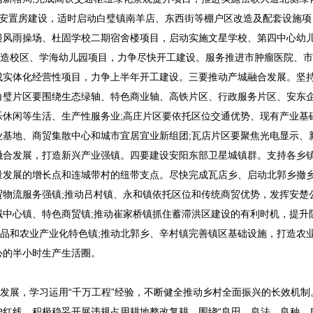
亭安置房建设，适时启动白璧镇南羊店、东西街等棚户区改造及配套设施项
楼风雨操场、杜固学校二期宿舍楼项目，启动实施文星学校、第四中心幼
制造校区、学海幼儿园项目，力争尽快开工建设。服务推进市肿瘤医院、
化成实体化经营性项目，力争上半年开工建设。三要推动产城融合发展。坚
白璧片区要围绕生态绿轴、特色商业轴、高铁片区、行政服务片区、安东
休闲等生活、生产性服务业;高庄片区要依托区位交通优势、现有产业基
基地、商贸集散中心和城市宜居宜业新组团;瓦店片区要聚焦光电显示、
融合发展，打造新兴产业强镇。四要建设安阳东部卫星城镇群。支持各乡
量发展的增长点和连城带村的纽带支点。尽快完成瓦店乡、启动北郭乡撤
物流服务强镇;推动吕村镇、永和镇依托区位和传统商贸优势，发挥安楚
中心镇、特色商贸镇;推动崔家桥镇抓住蓄滞洪区建设的有利时机，提升
食品和农业产业化特色镇;推动北郭乡、辛村镇完善镇区基础设施，打造农
心的半小时生产生活圈。
发展，学习运用“千万工程”经验，不断健全推动乡村全面振兴的长效机制
红线，积极稳妥开展违规占用耕地整改复耕。围绕“良田、良法、良种、