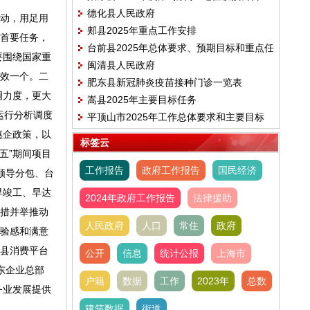
德化县人民政府
动，用足用
郏县2025年重点工作安排
、首要任务，
台前县2025年总体要求、预期目标和重点任
要围绕国家重
闽清县人民政府
务
见效一个。二
肥东县新冠肺炎疫苗接种门诊一览表
调力度，更大
嵩县2025年主要目标任务
运行分析调度
平顶山市2025年工作总体要求和主要目标
惠企政策，以
标签云
五”期间项目
工作报告
政府工作报告
国民经济
全领导分包、台
早竣工、早达
2024年政府工作报告
法律援助
多措并举推动
人民政府
人口
常住
政府
体验感和满意
我县消费平台
公开
信息
统计公报
上海市
东企业总部
户籍
数据
工作
2023年
总数
务业发展提供
建筑数据
街道