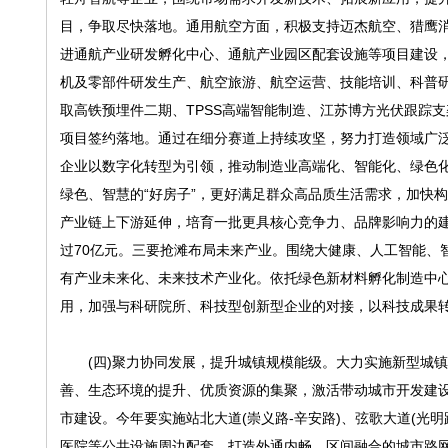
目，争取尽快落地。通用航空方面，积极支持迈杰航空、猎鹰消
进通航产业研发孵化中心、通航产业园区配套设施等项目建设，
机及零部件研发生产、航空旅游、航空运营、技能培训、科普
取高铁预埋件二期、TPSS高端智能制造、江苏博方光伏跟踪
项目签约落地。通过在细分赛道上持续攻坚，努力打造领域广
企业以数字化转型为引领，推动制造业高端化、智能化、绿色
绿色、智慧的“好房子”，更好满足群众高品质生活需求，加快
产业链上下游延伸，培育一批更具核心竞争力、品牌影响力的建
过70亿元。三要抢滩布局未来产业。围绕大健康、人工智能、
有产业未来化、未来技术产业化。依托绿色新材料孵化制造中
用，加强与科研院所、科技型创新型企业的对接，以科技成果
(四)聚力协同发展，提升城镇规模能级。大力实施新型城镇
善、生态环境的提升、优质资源的集聚，激活带动城市开发建
市建设。今年要实施站北大道(崇义路-辛安路)、弦歌大道(光明
医院等公共设施周边配套，打造外通内畅、区间融合的城市路网