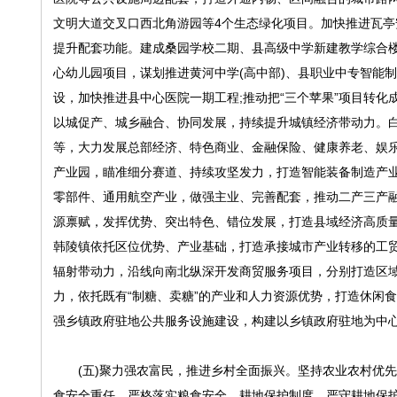
文明大道交叉口西北角游园等4个生态绿化项目。加快推进瓦
提升配套功能。建成桑园学校二期、县高级中学新建教学综合
心幼儿园项目，谋划推进黄河中学(高中部)、县职业中专智能
设，加快推进县中心医院一期工程;推动把“三个苹果”项目转
以城促产、城乡融合、协同发展，持续提升城镇经济带动力。
等，大力发展总部经济、特色商业、金融保险、健康养老、娱乐
产业园，瞄准细分赛道、持续攻坚发力，打造智能装备制造产业
零部件、通用航空产业，做强主业、完善配套，推动二产三产
源禀赋，发挥优势、突出特色、错位发展，打造县域经济高质
韩陵镇依托区位优势、产业基础，打造承接城市产业转移的工贸
辐射带动力，沿线向南北纵深开发商贸服务项目，分别打造区域
力，依托既有“制糖、卖糖”的产业和人力资源优势，打造休闲
强乡镇政府驻地公共服务设施建设，构建以乡镇政府驻地为中
(五)聚力强农富民，推进乡村全面振兴。坚持农业农村优先
食安全重任。严格落实粮食安全、耕地保护制度，严守耕地保护