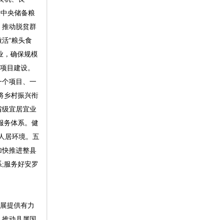
设中央储备粮
，推动脱贫群
活“粮头食
业，确保规模
等项目建设。
一个项目、一
将乡村振兴衔
省级宜居宜业
服务体系。健
人居环境。五
加快推进整县
;服务好安罗
展提供有力
，推动县属国