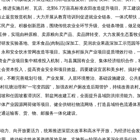
，推进实施吕村、瓦店、北郭6.7万亩高标准农田改造提升项目。开工建
防止返贫致贫机制，大力开展从教育培训到促进就业全链条、一体式帮扶
民产业。积极创新思路，围绕传统农业全环节升级、全链条增值，做足做
三产”延伸，实现由种原粮、卖原粮向卖产品、卖品牌转变。大力发展生态畜牧
材研发实验基地、壹禾食品(肉制品)深加工、昊润农业果蔬深加工示范园
、永和安全饮水管网改造等项目。实施乡村振兴产业项目提质增效行动，
资金产业项目集中精准投入机制，与县属国有企业、集体经济组织合作，
社会资本投入，提高资金安全和项目效益。四要建设宜居和美乡村。搞好
制，不断完善规划引领、产业发展、人居环境整治、基础设施建设、公共
农村坑塘治理和“一宅变四园”，加强农村户厕改造后期管护，持续改善农村
润坡和任固坡蓄滞洪区、郭盆闸改建工程，全面提升县域防洪排涝能力。
体产业园源网荷储等项目。健全供销社物流网络，打造县域特色流通体系
乡交通运输客、货、物、邮服务一体化建设。
动力、向开放要活力，统筹推进深层次改革和高水平开放，为经济社会发
作用，推动标志性改革举措落地见效。实施新一轮国企改革深化提升行动