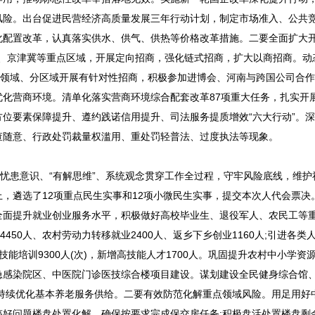
风险。出台促进民营经济高质量发展三年行动计划，制定市场准入、公共
化配置改革，认真落实供水、供气、供热等价格改革措施。二要全面扩大
湾区、京津冀等重点区域，开展定向招商，强化链式招商，扩大以商招商。动
分领域、分区域开展有针对性招商，积极参加进博会、河南与跨国公司合
化营商环境。清单化落实营商环境综合配套改革87项重大任务，扎实开
位要素保障提升、遵约践诺信用提升、司法服务提质增效“六大行动”。
查随意、行政处罚裁量权滥用、重处罚轻普法、过度执法等现象。
忧患意识、“有解思维”、系统观念贯穿工作全过程，守牢风险底线，维护
，遴选了12项重点民生实事和12项小微民生实事，提交本次人代会票决
面提升就业创业服务水平，积极做好高校毕业生、退役军人、农民工等重
50人、农村劳动力转移就业2400人、返乡下乡创业1160人;引进各类人
业技能培训9300人(次)，新增高技能人才1700人。巩固提升农村中小学资
急感染院区、中医院门诊医技综合楼项目建设。谋划建设全民健身综合馆
持续优化基本养老服务供给。二要有效防范化解重点领域风险。用足用好
好问题楼盘处置化解，确保按要求完成保交房任务;积极盘活处置楼盘剩