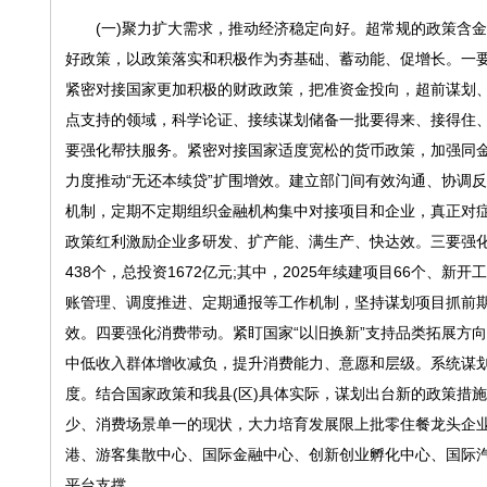
(一)聚力扩大需求，推动经济稳定向好。超常规的政策含金
好政策，以政策落实和积极作为夯基础、蓄动能、促增长。一要
紧密对接国家更加积极的财政政策，把准资金投向，超前谋划
点支持的领域，科学论证、接续谋划储备一批要得来、接得住、
要强化帮扶服务。紧密对接国家适度宽松的货币政策，加强同
力度推动“无还本续贷”扩围增效。建立部门间有效沟通、协调反
机制，定期不定期组织金融机构集中对接项目和企业，真正对
政策红利激励企业多研发、扩产能、满生产、快达效。三要强化投
438个，总投资1672亿元;其中，2025年续建项目66个、
账管理、调度推进、定期通报等工作机制，坚持谋划项目抓前
效。四要强化消费带动。紧盯国家“以旧换新”支持品类拓展方
中低收入群体增收减负，提升消费能力、意愿和层级。系统谋划
度。结合国家政策和我县(区)具体实际，谋划出台新的政策措
少、消费场景单一的现状，大力培育发展限上批零住餐龙头企业
港、游客集散中心、国际金融中心、创新创业孵化中心、国际
平台支撑。