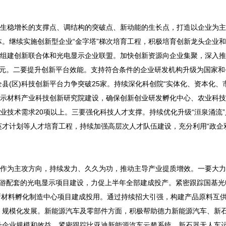
生稳增长的支撑点、调结构的突破点、新动能的生长点，打造以企业为主
。继续实施创新型企业“金字塔”梯次培育工程，积极培育创新龙头企业和“
头组建创新联合体和光电显示企业联盟。加快创新资源向企业集聚，深入
亿元。二要提升创新平台效能。支持符合条件的企业研发机构升级为国家和
(区)科技创新平台力争突破25家。持续深化科创院“实体化、资本化、
显示材料产业科技创新研究院建设，确保创新创业研发孵化中心、农业科
业技术需求20项以上。三要强化科技人才支撑。持续优化升级“洹泉涌流
才计划等人才培育工程，持续加强高层次人才队伍建设，充分利用“政企
作为主攻方向，持续发力、久久为功，推动主导产业提质增效。一要大力
下游配套的光电显示项目建设，力促上半年全部建成投产。紧密跟踪国基光
新材料孵化制造中心项目建成投用。通过持续招大引强，构建产品原料互
、规模化发展。新能源汽车及零部件方面，积极帮助德力新能源汽车、新
升企业规模和效益。紧密跟踪比亚迪新能源汽车云辇系统、新石器无人车