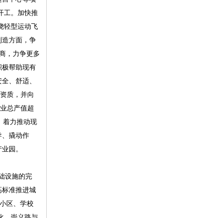
开工。加快推
绕轻型运动飞
制造方面，争
商，力争更多
积极帮助现有
安全、舒适、
升资质，并向
筑业总产值超
，着力推动现
导、撬动作
产业园。
础设施的完
高标准推进城
宅小区、学校
化、崇义路与