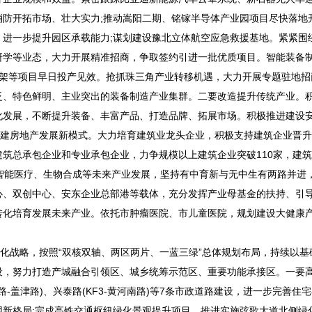
防开拓市场、壮大实力;推动嵩阳二期、铭镓半导体产业园项目尽快落地
进一步提升园区承载能力;谋划建设豫北立体航空应急救援基地。紧紧围
研学等业态，大力开展精准招商，争取签约引进一批优质项目。智能装备
支架等项目早日投产见效。抢抓珠三角产业转移机遇，大力开展专题驻地招
泛、特色鲜明、主业突出的装备制造产业集群。二要改造提升传统产业。
化发展，不断提升装备、丰富产品、打造品牌、拓展市场。积极推进建设
构建房地产发展新模式。大力培育建筑业龙头企业，积极支持建筑企业晋
筑总承包企业和专业承包企业，力争规模以上建筑企业突破110家，建
智能医疗、生物合成等未来产业发展，坚持有中育新与无中生有两路并进
心、双创中心、安东企业总部港等载体，充分发挥产业母基金的扶持、引
转化培育发展未来产业。依托市肿瘤医院、市儿童医院，规划建设大健康
化战略，按照“双核双轴、两区两片、一蓝三绿”总体规划布局，持续以基
设，努力打造产城融合引领区、城乡统筹示范区、重要功能承接区。一要
路-盖津路)、兴泰路(KF3-黄河南路)等7条市政道路建设，进一步完善住
新格局;完成高铁交通枢纽绿化景观提升项目，推进实施弦歌大道北侧绿