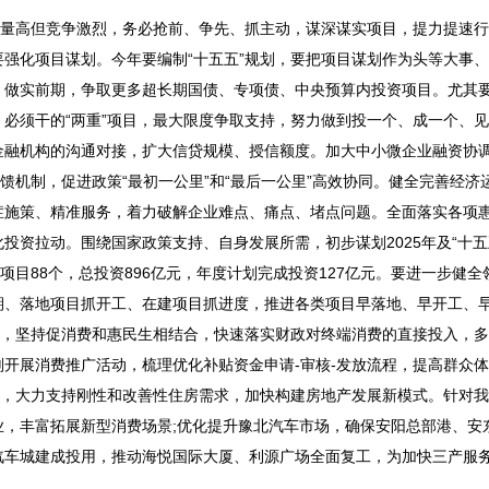
量高但竞争激烈，务必抢前、争先、抓主动，谋深谋实项目，提力提速行
强化项目谋划。今年要编制“十五五”规划，要把项目谋划作为头等大事
、做实前期，争取更多超长期国债、专项债、中央预算内投资项目。尤其
必须干的“两重”项目，最大限度争取支持，努力做到投一个、成一个、
金融机构的沟通对接，扩大信贷规模、授信额度。加大中小微企业融资协
馈机制，促进政策“最初一公里”和“最后一公里”高效协同。健全完善经济
症施策、精准服务，着力破解企业难点、痛点、堵点问题。全面落实各项
资拉动。围绕国家政策支持、自身发展所需，初步谋划2025年及“十五
新开工项目88个，总投资896亿元，年度计划完成投资127亿元。要进一步健
期、落地项目抓开工、在建项目抓进度，推进各类项目早落地、早开工、
向，坚持促消费和惠民生相结合，快速落实财政对终端消费的直接投入，
开展消费推广活动，梳理优化补贴资金申请-审核-发放流程，提高群众
施，大力支持刚性和改善性住房需求，加快构建房地产发展新模式。针对
，丰富拓展新型消费场景;优化提升豫北汽车市场，确保安阳总部港、安
汽车城建成投用，推动海悦国际大厦、利源广场全面复工，为加快三产服