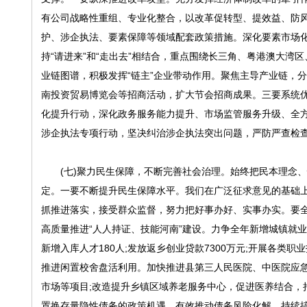
有公司战略性重组、专业化整合，以改革促转型、提效益、防
护、涉企执法、要素保障等领域配套政策措施。深化要素市场
持“请进来”和“走出去”相结合，重点围绕长三角、粤港澳大
业链图谱，积极发挥“链主”企业带动作用。聚焦主导产业链，
南投资贸易博览会等招商活动，扩大节会招商成果。三要系统优
化提升行动，深化政务服务能力提升、市场监管服务升级、全方
涉企执法专项行动，坚决纠治涉企执法突出问题，严防严查检
(七)聚力民生保障，不断完善社会治理。始终把民本理念、
定。一要不断提升民生保障水平。我们在广泛征求意见的基础上
抓推进落实，接受群众监督，努力把好事办好、实事办实。要全
高质量推进“人人持证、技能河南”建设。力争全年新增城镇就业44
新增入库人才180人;发放返乡创业贷款7300万元;开展各类职
推进闲置校舍盘活利用。加快推进县第三人民医院、中医院应
市场等项目;改造提升乡镇区域养老服务中心，促进医养结合，
置换存量隐性债务的政策机遇，有效推动债务风险化解。持续搞