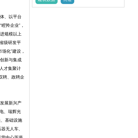
体、以平台
瞪羚企业”，
推进规模以上
省级研发平
市场化”建设，
技创新与集成
”人才集聚计
双聘、政聘企
发展新兴产
电、瑞辉光
供、基础设施
石器无人车、
运营中心等项