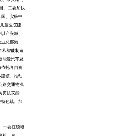
目。二要加快
儿园、实验中
市儿童医院建
持以产兴城、
企业总部港
础和智能制造
新能源汽车及
镇依托各自资
乡建镇。推动
公路交通物流
防灾抗灾能
业特色镇。加
。一要扛稳粮
良机、良