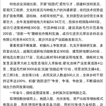
特色农业添能出新。开展“组团式”柔性引才，搭建科技特派员、
星期天工程师、文化特派员与种植大户的沟通桥梁，依托技术优势提
质扩面食用菌、甜桔柚、水稻等传统产业。支持新型农业经营主体发
展壮大，全年发放耕地地力补贴54.94万元，投保水稻保险4883亩。
成功引进黄精种植300亩、竹荪种植15亩，建设高效毛竹示范基地
200亩，“浙新一号”菌粮轮作顺利实施，成功引进庆元翠谷农科农业
有限公司资本400万元，黄沙洋农业产业园焕发新活力。
要素资源不断集聚。积极向上争取资源，扎实开展林耕互换、多
田套合试点，超额完成耕地功能恢复近900亩、撂荒耕地整治40亩，
耕地流出整治177亩，完成山根村等6村建设用地复垦、塘根村土地
复垦及蒲潭大岭土地垦造项目入库验收;硬化农林产业发展道路4公
里，受益毛竹林3000余亩;实施“技能赶考”行动，培育农民主播4名、
农三师2名、农创客13名，农民实训人数超500人次，全体乡村干部
持证率达100%。积极“跑部进厅”争资、争项、争政策，不断撬动区
域合力协同发展动能。
一年奋斗，描绘蓝图谋发展，乡村振兴绽放绚丽之花。
双增指数拾级而上。抱团入股、光伏发电、资产出租等增收模式
推陈出新，系统增强村集体造血功能。用好问海借力金钥匙，达