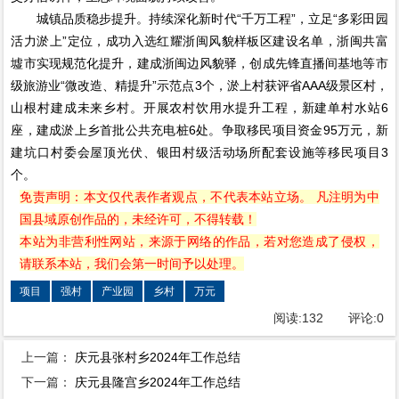
城镇品质稳步提升。持续深化新时代“千万工程”，立足“多彩田园
活力淤上”定位，成功入选红耀浙闽风貌样板区建设名单，浙闽共富
墟市实现规范化提升，建成浙闽边风貌驿，创成先锋直播间基地等市
级旅游业“微改造、精提升”示范点3个，淤上村获评省AAA级景区村，
山根村建成未来乡村。开展农村饮用水提升工程，新建单村水站6
座，建成淤上乡首批公共充电桩6处。争取移民项目资金95万元，新
建坑口村委会屋顶光伏、银田村级活动场所配套设施等移民项目3
个。
免责声明：本文仅代表作者观点，不代表本站立场。 凡注明为中
国县域原创作品的，未经许可，不得转载！
本站为非营利性网站，来源于网络的作品，若对您造成了侵权，
请联系本站，我们会第一时间予以处理。
项目
强村
产业园
乡村
万元
阅读:
132
评论:
0
上一篇：
庆元县张村乡2024年工作总结
下一篇：
庆元县隆宫乡2024年工作总结