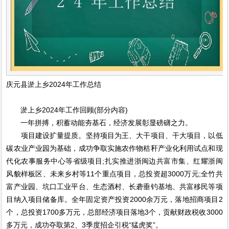
庆元县淤上乡2024年工作总结
淤上乡2024年工作回顾(部分内容)
一年拼搏，积蓄动能夯基石，经济发展彰显磅礴之力。
项目建设扩量提质。坚持项目为王、大干项目、干大项目，以低
碳农业产业园为基础，成功争取实施农作物秸秆产业化利用试点和现
代化农事服务中心等省级项目;扎实推进浙闽边共富市集、红耀浙闽
风貌样板区、未来乡村等11个重点项目，总投资超3000万元;全竹共
富产业园、坑口工业平台、生态酒村、长砻垂钓基地、共富移民等项
目纳入项目储备库。全年固定资产投资2000余万元，落地招商项目2
个，总投资1700多万元，总部经济项目落地3个，贡献财政税收3000
多万元，成功夺取第2、3季度招企引税“猛虎奖”。