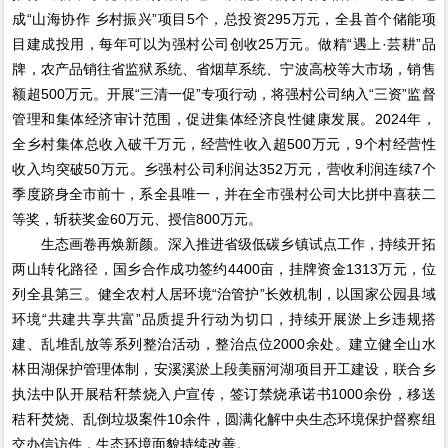
成“山海协作 乡村振兴”项目5个，总投资295万元，全县首个储能项
目建成投用，每年可以为强村公司创收25万元。做精“遇上·芸耕”品
牌，农产品销往省监狱系统、省烟草系统、宁波高校等大市场，销售
额超500万元。开展“三清一促”专项行动，将强村公司纳入“三资”监督
管理和集体经济审计范围，促进集体经济良性健康发展。2024年，
全乡村集体总收入破千万元，经营性收入超500万元，9个村经营性
收入均突破50万元。乡强村公司利润达352万元，营收利润连续7个
季度跻身全市前十，系全县唯一，并在全市强村公司大比拼中喜获二
等奖，斩获奖金60万元、授信800万元。
生态画卷再焕新颜。深入推进省级低碳乡镇试点工作，持续开拓
两山转化路径，国乡合作成功签约4400亩，挂牌资金1313万元，位
列全县第三。健全农村人居环境“治管护”长效机制，以国家公园县域
环境“共建共享共富”品质提升行动为切口，持续开展淤上乡违规搭
建、乱堆乱放等系列整治活动，整治点位2000余处。建立健全山水
林田湖保护管理体制，安溪溪淤上段美丽河湖项目开工建设，联合乡
执法中队开展秸秆禁烧入户宣传，签订禁烧承诺书1000余份，移送
秸秆焚烧、乱倒垃圾案件10余件，圆满化解中央生态环境保护督察组
交办信访件，生态环境面貌持续改善。