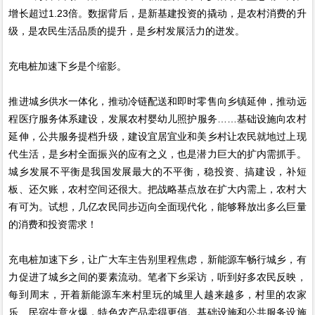
增长超过1.23倍。数据背后，是新基建投资的撬动，是农村消费的升
级，是农民生活品质的提升，是乡村发展活力的迸发。
充电桩加速下乡是个缩影。
推进城乡供水一体化，推动冷链配送和即时零售向乡镇延伸，推动远
程医疗服务体系建设，发展农村婴幼儿照护服务……基础设施向农村
延伸，公共服务提档升级，建设宜居宜业和美乡村让农民就地过上现
代生活，是乡村全面振兴的应有之义，也是潜力巨大的扩内需抓手。
城乡发展不平衡是我国发展最大的不平衡，稳投资、搞建设，补短
板、还欠账，农村空间还很大。把战略基点放在扩大内需上，农村大
有可为。试想，几亿农民同步迈向全面现代化，能够释放出多么巨量
的消费和投资需求！
充电桩加速下乡，让广大车主告别里程焦虑，新能源车畅行城乡，有
力促进了城乡之间的要素流动。笔者下乡采访，听到好多农民反映，
每到周末，开着新能源车来村里玩的城里人越来越多，村里的农家
乐、民宿生意火爆，特色农产品卖得更俏。基础设施和公共服务设施