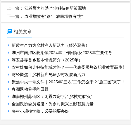
上一篇：
江苏聚力打造产业科技创新策源地
下一篇：
农业增效有“路” 农民增收有“方”

相关文章
新质生产力为乡村注入新活力（经济聚焦）
湖州市南浔区菱湖镇2024年工作回顾及2025年主要任务
淳安县界首乡基本情况简介（2025年）
农村娃如何走好技能成才路？——代表委员热议职业教育高质量发
财经聚焦丨乡村新店见证乡村发展新活力
聚焦中央一号文件｜2025年“三农”工作怎么干？“施工图”来了！
春潮跃动希望的田野
湖南郴州苏仙区：闲置农房“活” 乡村文旅“火”
全国政协委员褚浚：为乡村振兴贡献智慧力量
乡村小规模学校，必要的要办好