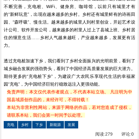
不断完善，充电桩、WiFi、健身房、咖啡馆，以前只有城里才有
的“新鲜玩意”，出现在越来越多的乡村。乡村还有城里鲜有的诗画田
园、“森呼吸”、慢生活。越来越多的城里人到村里创业，开起艺术设
计公司、软件开发公司，越来越多的村里人过上了县城上班、乡村居
住的惬意生活……乡村人气越来越旺，产业越来越多，发展更有活
力。
透过充电桩加速下乡，我们看到了乡村全面振兴的光明前景，看到了
城乡融合发展的强劲势头，看到了中国经济高质量发展的巨大潜力。
期待更多的“充电桩下乡”，为建设广大农民乐享现代生活的幸福家
园“充电”，为中国经济巨轮行稳致远注入更强动能。
免责声明：本文仅代表作者观点，不代表本站立场。 凡注明为中
国县域原创作品的，未经许可，不得转载！
本站为非营利性网站，来源于网络的作品，若对您造成了侵权，
请联系本站，我们会第一时间予以处理。
充电
乡村
下乡
新能源
发展
阅读:
279
评论:
0