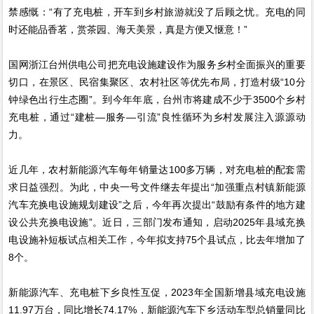
禁感慨：“有了充电桩，开车到乡村旅游就没了后顾之忧。充电的同
时还能品香茗，赏茶园、海天美景，真是方便又惬意！”
国网浙江台州供电公司把充电设施建设作为服务乡村全面振兴的重要
切口，在景区、民宿集聚区、农村社区等优先布局，打造村级“10分
钟绿色出行生态圈”。到今年年底，台州市将建成不少于3500个乡村
充电桩，通过“建桩—服务—引流”良性循环为乡村发展注入源源动
力。
近几年，农村新能源汽车每年销量达100多万辆，对充电桩的配套需
求日益强烈。为此，中央一号文件继去年提出“加强重点村镇新能源
汽车充换电设施规划建设”之后，今年再次提出“鼓励有条件的地方建
设公共充换电设施”。近日，三部门发布通知，启动2025年县域充换
电设施补短板试点相关工作，今年拟支持75个县试点，比去年增加了
8个。
新能源汽车、充电桩下乡良性互促，2023年全国新增县域充电设施
11.97万台，同比增长74.17%，新能源汽车下乡活动车型总销量同比