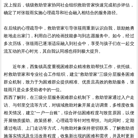
况上报后，镇级救助管家协同社会组织救助管家快速完成初步评估，
确定了对张筱雨实施心理疏导和社会融入相结合的服务路径。
在后续的心理疏导中，救助管家引导张筱雨重新认识自我，鼓励她勇
敢地走出家门，利用自己的绘画技能参与到志愿服务中。如今，经过
多次历练，张筱雨已逐渐适应融入到社会中，享受与孩子们在一起交
流互动的开心时光，其自我认同感也得到极大提升。
近年来，西集镇高度重视困难群众精准救助帮扶工作，依托镇、
村救助管家和专业社会工作组织，建立“救助管家”三级分层服务困难
群众机制，致力于为困难群众提供精准、优质且高效的救助服务，张
筱雨只是众多受助者中的一位。
西西了解到，在三级分层服务困难群众机制下，救助管家通过入户走
访、与邻里交流等方式，对镇域救助对象开展走访调查，多维度收集
相关情况，建立“一户一台账”，综合评估困难程度与致贫原因，以便
开展物质援助、政策搭桥、心理疏导等针对性帮扶。与此同时，定期
通过电话、上门走访等方式，与救助对象保持密切联系，了解救助措
施落实情况及生活改善程度，收集新出现的困难和需求，并及时更新