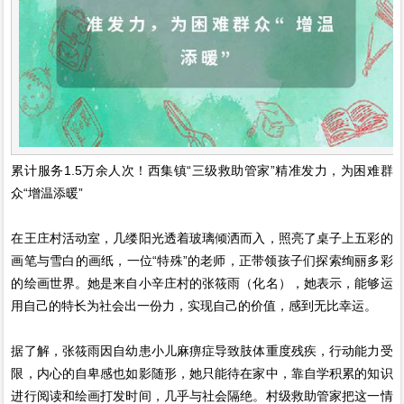
累计服务1.5万余人次！西集镇“三级救助管家”精准发力，为困难群
众“增温添暖”
在王庄村活动室，几缕阳光透着玻璃倾洒而入，照亮了桌子上五彩的
画笔与雪白的画纸，一位“特殊”的老师，正带领孩子们探索绚丽多彩
的绘画世界。她是来自小辛庄村的张筱雨（化名），她表示，能够运
用自己的特长为社会出一份力，实现自己的价值，感到无比幸运。
据了解，张筱雨因自幼患小儿麻痹症导致肢体重度残疾，行动能力受
限，内心的自卑感也如影随形，她只能待在家中，靠自学积累的知识
进行阅读和绘画打发时间，几乎与社会隔绝。村级救助管家把这一情