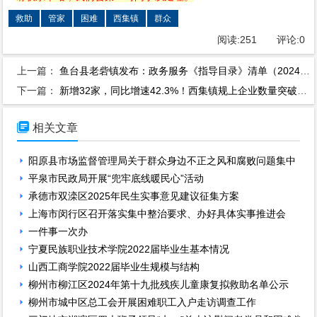
救助
管家
困难
西集镇
群众
阅读:
251
评论:
0
上一篇：
鱼台县老砦镇发布：政务服务《指导目录》清单（2024年版）
下一篇：
新增32家，同比增速42.3%！西集镇规上企业数量突破百家

相关文章
阳原县市场监督管理局关于群众身边不正之风和腐败问题集中
平泉市民政局开展“兜牢底线暖民心”活动
承德市双滦区2025年民生实事意见建议征集方案
上海市闵行区召开落实集中整治要求、办好具体实事推进会
一件事一次办
宁夏民族职业技术学院2022届毕业生基本情况
山西工商学院2022届毕业生规模与结构
柳州市柳江区2024年第十九批残疾儿童康复拟救助名单公示
柳州市城中区总工会开展困难职工入户走访调查工作