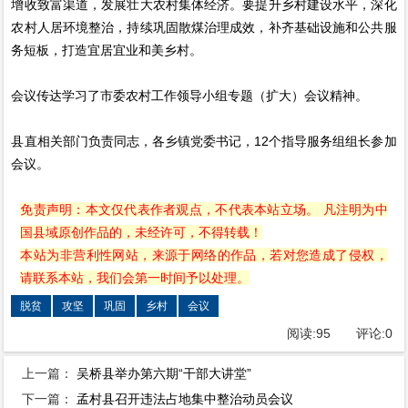
增收致富渠道，发展壮大农村集体经济。要提升乡村建设水平，深化
农村人居环境整治，持续巩固散煤治理成效，补齐基础设施和公共服
务短板，打造宜居宜业和美乡村。
会议传达学习了市委农村工作领导小组专题（扩大）会议精神。
县直相关部门负责同志，各乡镇党委书记，12个指导服务组组长参加
会议。
免责声明：本文仅代表作者观点，不代表本站立场。 凡注明为中
国县域原创作品的，未经许可，不得转载！
本站为非营利性网站，来源于网络的作品，若对您造成了侵权，
请联系本站，我们会第一时间予以处理。
脱贫
攻坚
巩固
乡村
会议
阅读:
95
评论:
0
上一篇：
吴桥县举办第六期“干部大讲堂”
下一篇：
孟村县召开违法占地集中整治动员会议