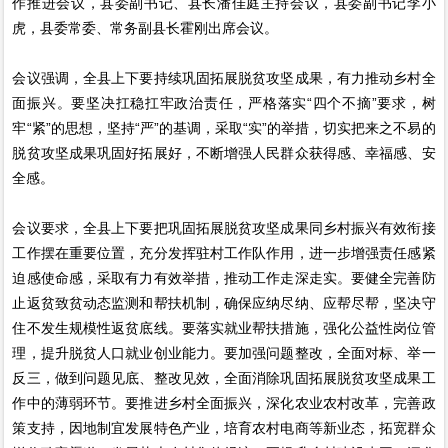
作推进会议，县委副书记、县长潘佳庭主持会议，县委副书记李小
虎，县委常委、常务副县长霍刚出席会议。
会议强调，全县上下要持续巩固拓展脱贫攻坚成果，有力推动乡村全
面振兴。要坚决扛稳扛牢政治责任，严格落实“四个不摘”要求，树
牢“紧”的思想，坚持“严”的基调，采取“实”的举措，切实把来之不易的
脱贫攻坚成果巩固好拓展好，不断增强人民群众获得感、幸福感、安
全感。
会议要求，全县上下要把巩固拓展脱贫攻坚成果同乡村振兴有效衔接
工作摆在重要位置，充分发挥驻村工作队作用，进一步增强责任感紧
迫感使命感，采取有力有效举措，推动工作走深走实。要健全完善防
止返贫致贫动态监测和帮扶机制，确保应纳尽纳、应帮尽帮，坚决守
住不发生规模性返贫底线。要落实就业帮扶措施，强化公益性岗位管
理，提升脱贫人口就业创业能力。要加强问题整改，全面对标、举一
反三，做到问题见底、整改见效，全面消除巩固拓展脱贫攻坚成果工
作中的薄弱环节。要推进乡村全面振兴，深化农业农村改革，完善政
策支持，因地制宜发展特色产业，培育农村电商等新业态，拓宽群众