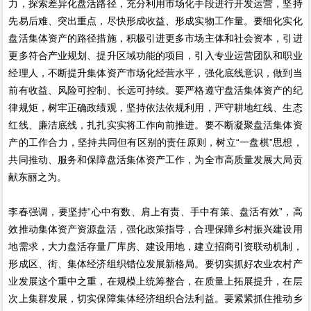
力，探索差异化盘活路径，充分利用市场化手段进行开发运营，坚持
先易后难、突出重点，尽快形成收益、形成实物工作量。要细化实化
盘活集体资产的路径措施，积极引进更多市场主体和社会资本，引进
更多符合产业规划、提升区域功能的项目，引入专业运营团队和职业
经理人，不断提升集体资产市场化经营水平，强化底线意识，做到当
前有收益、风险可控制、长远可持续。要严格遵守盘活集体资产的纪
律规矩，树牢正确政绩观，坚持依法依规利用，严守耕地红线、生态
红线、廉洁底线，扎扎实实将工作向前推进。要不断凝聚盘活集体资
产的工作合力，坚持共同但有区别的责任原则，树立“一盘棋”思想，
共同推动、服务和保障盘活集体资产工作，为全市高质量发展大局贡
献东丽之为。
李春强调，要坚持“心中有数、肩上有责、手中有策、盘活有效”，高
效推动集体资产资源盘活，强化政策指导，合理保障乡村振兴建设用
地需求，大力盘活存量厂库房、建设用地，建立招商引资联动机制，
形成区、街、集体经济组织错位发展新格局。要切实抓好农业农村产
业发展这个重中之重，在规模上统筹整合，在质量上拓展提升，在层
次上集群发展，切实保障集体经济组织合法利益。要紧紧抓住推动乡