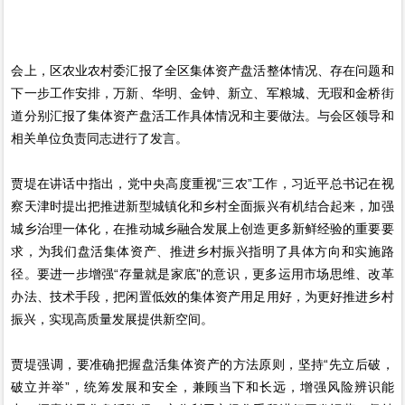
会上，区农业农村委汇报了全区集体资产盘活整体情况、存在问题和
下一步工作安排，万新、华明、金钟、新立、军粮城、无瑕和金桥街
道分别汇报了集体资产盘活工作具体情况和主要做法。与会区领导和
相关单位负责同志进行了发言。
贾堤在讲话中指出，党中央高度重视“三农”工作，习近平总书记在视
察天津时提出把推进新型城镇化和乡村全面振兴有机结合起来，加强
城乡治理一体化，在推动城乡融合发展上创造更多新鲜经验的重要要
求，为我们盘活集体资产、推进乡村振兴指明了具体方向和实施路
径。要进一步增强“存量就是家底”的意识，更多运用市场思维、改革
办法、技术手段，把闲置低效的集体资产用足用好，为更好推进乡村
振兴，实现高质量发展提供新空间。
贾堤强调，要准确把握盘活集体资产的方法原则，坚持“先立后破，
破立并举”，统筹发展和安全，兼顾当下和长远，增强风险辨识能