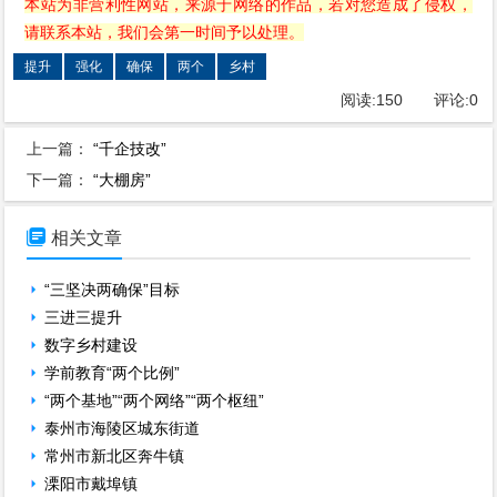
本站为非营利性网站，来源于网络的作品，若对您造成了侵权，
请联系本站，我们会第一时间予以处理。
提升
强化
确保
两个
乡村
阅读:
150
评论:
0
上一篇：
“千企技改”
下一篇：
“大棚房”

相关文章
“三坚决两确保”目标
三进三提升
数字乡村建设
学前教育“两个比例”
“两个基地”“两个网络”“两个枢纽”
泰州市海陵区城东街道
常州市新北区奔牛镇
溧阳市戴埠镇