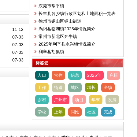
东莞市常平镇
长丰县各乡镇行政区划和土地面积一览表
徐州市铜山区铜山街道
(2024版）
涡阳县临湖镇2025年情况简介
11-12
常州市新北区奔牛镇
07-03
2025年利辛县永兴镇情况简介
07-03
利辛县胡集镇
07-03
07-03
标签云
人口
常住
信息
2025年
户籍
工作
街道
城区
增长
全镇
乡村
广州市
项目
年末
发展
学校
上年
同比
社区
完成