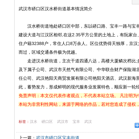
武汉市硚口区汉水桥街道基本情况简介
汉水桥街道地处硚口区中部，东以硚口路、宝丰一路与宝丰
建设大道与江汉区相邻,在这2.35平方公里的土地上，有阮家
住户籍32388户，常住人口8万余人。区位优势得天独厚，京
而过，区域交通条件极为优越。
走进汉水桥街道，主次干道四通八达，高楼大厦鳞次栉比;多
及下属子公司、武汉市天然气有限公司、中华联合财产保险湖
任公司、武汉艳阳天商贸发展有限公司艳阳天酒店、武汉新海景
此，蓄势发力，形成鲜明的现代服务业发展特色，顺应新一轮
免责声明：本文仅代表作者观点，不代表本站立场。 凡注明为
本站为非营利性网站，来源于网络的作品，若对您造成了侵权
标签：
汉水
硚口区
武汉市
宝丰
武汉
上一篇：
武汉市硚口区宝丰街道