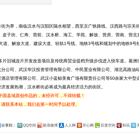
街为界，南临汉水与汉阳区隔水相望，西至京广铁路线、汉西路与宗关
台、皮子街、仁寿、营前、汉水桥、海工、学苑、解放、营房、营南、营北1
汉大道、解放大道、建设大道、轻轨1号线、地铁3号线和规划中的地铁9号
片旧城连片开发改造项目及传统商贸业提档升级步伐进入快车道。葛洲
北分公司、武汉华汉投资管理有限公司、中民置业有限公司、湖北高路油
酒店管理有限公司、武汉小蓝鲸美食广场有限责任公司等50余家大中型
经济发展热潮，汉水桥街必将成为最具经济活力的街区。
中国县域原创作品的，未经许可，不得转载！
，请联系本站，我们会第一时间予以处理。
分享到：
QQ空间
新浪微博
人人网
开心网
百度空间
和讯