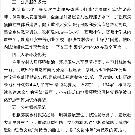
三、公共服务多元
构筑多元化、多层次养老服务体系，打造“内厝颐年堂”养老品
牌，保障老人安度晚年。全面提升基层公共医疗服务水平，加强疾病
预防控制体系建设，健全重特大疾病医疗保险和疾病应急救助制度。
整合乡村教育资源，改扩建内厝中心小学、莲塘小学、官塘小学及内
厝中学，新建翔安中等职业学校，解决农村孩子“上好学”问题。辖区
内综治维稳工作形势良好，“平安三率”测评5年内9次夺取全区第一。
四、人居环境优美
注重农村人居环境整治，环境卫生水平显著提高，村容村貌焕然
一新。完成52个自然村雨污分流工程建设，修建污水管网426公里，
建设污水处理站点55座;完成村庄裸房整治429栋，平改坡840栋新建
绿地和绿化带4.4万平方米;清退马赛克、石材加工厂134家，破除存
续长达30余年的污染“毒瘤”，小光山矿山地质环境治理恢复案例被自
然资源部评为优秀典型。
五、乡村振兴示范
积极落实乡村振兴战略，明确发展定位，找准发展路子。发展壮
大富民强村产业，推动典型引路、文化赋能和产业构建战略，成功打
造以“红色文旅”为特色的锄山村、以“文创休闲”为代表的黄厝村、