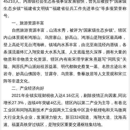
45210人。内厝镇社会生态各项事业发展较快，曾先后被授予“国家级
生态乡镇”“福建省文明镇”“福建省征兵工作先进单位”等多项荣誉称
号。
一、旅游资源丰富
自然旅游资源丰富，山清水秀，被评为“国家级生态乡镇”。辖区
内山体景观有鸿渐山、乌营寨山、妙高山。鸿渐山是翔安区最高峰，
登上高处可见台湾海峡。镇域内水系丰富，由北至南流经内厝镇，各
条溪流最终汇入翔安最大水系九溪。人文底蕴悠久深厚，拥有大量的
物质和非物质文化资源。辖区内有南宋理学家朱熹题写“同民安”关
隘、闽苏氏芦山派始祖苏益墓、明代都御史蔡复一墓、名胜古迹出米
岩寺、妙高山佛国寺、甘露寺、乌营寨、鲁藜故居等人文景观和宋江
阵等非遗文化。
二、产业经济向好
2021年全镇实现财税收入达4.16亿元，剔除疫情正向因素,同比
增长27.3%，连续4年突破4亿元。辖区内以第二产业为主导，有巷北
工业区和同翔高新技术产业园两大工业集中区及中航锂电和天马微两
大行业龙头企业，发展潜力较大。新旧324国道、海翔大道、沈海高
速、福厦高铁穿过镇区，是翔安区重要交通枢纽集结地。