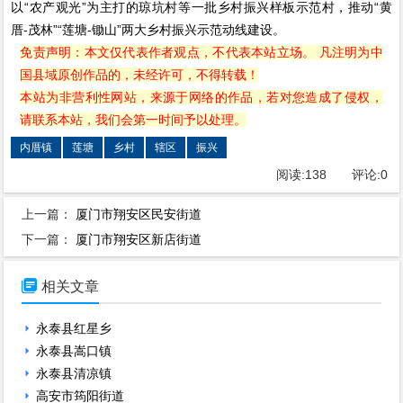
以“农产观光”为主打的琼坑村等一批乡村振兴样板示范村，推动“黄
厝-茂林”“莲塘-锄山”两大乡村振兴示范动线建设。
免责声明：本文仅代表作者观点，不代表本站立场。 凡注明为中
国县域原创作品的，未经许可，不得转载！
本站为非营利性网站，来源于网络的作品，若对您造成了侵权，
请联系本站，我们会第一时间予以处理。
内厝镇
莲塘
乡村
辖区
振兴
阅读:
138
评论:
0
上一篇：
厦门市翔安区民安街道
下一篇：
厦门市翔安区新店街道

相关文章
永泰县红星乡
永泰县嵩口镇
永泰县清凉镇
高安市筠阳街道