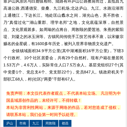
靠庐山风景区与白鹿镇相邻。陆路有环庐山公路擦肩而过，直抵昌九
高速公路;西通德安、柴桑、九江机场;北达庐山、九江。水路沿湖而
上通赣江，下达长江。地处匡山蠡水之间，湖光山色，美不胜收，
乃“真儒过化”“湖山重郡、理学名邦”之地，文化底蕴深厚，自然景
点、文化景观甚多。如周瑜的点将台、周敦颐的爱莲池、朱熹的紫阳
堤、刘凝之的冰玉涧等。古镇民间传统手工技艺传承不衰，以宋徽宗
赐名的金星砚，有1600多年历史，被列入世界非物质文化遗产。
全镇镇域面积34.9平方公里(其中湖滩面积16平方公里)，下辖3
个行政村、10个社区居委会，共有29个自然村。现有户籍在册居民
1.53万户，4.6万人，实际常住人口7.5万余人。基层党组织27个(其
中党委1个、党总支4个、党支部22个)，党员847人。镇政府机关干
部职工68人，村(社区)“两委”干部有67人。
免责声明：本文仅代表作者观点，不代表本站立场。 凡注明为中
国县域原创作品的，未经许可，不得转载！
本站为非营利性网站，来源于网络的作品，若对您造成了侵权，
请联系本站，我们会第一时间予以处理。
庐山
市南
九江
周敦颐
都昌