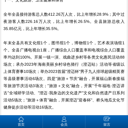
全年全县接待游客总人数412.26万人次，比上年增长28.9%；其中过
夜游客人数226.16万人次，比上年增长26.5%。全县旅游总收入
35.85亿元，比上年增长35.5%。
年末全县共有文化馆1个，图书馆1个，博物馆1个，艺术表演场馆1
个。全县广播电视台1座，广播综合人口覆盖率和电视综合人口覆盖
率均达到100%。开展一镇一演、戏曲进乡村等各类文化惠民活动88
场次；承办2023年海南美丽乡村绿色骑行（澄迈站）活动等省级以
上体育赛事10场次；举办2023首届"澄迈杯"男子九人排球超级精英赛
等县级赛事活动6场次。四是"旅游＋节庆"融合，开展福山新春接福
等旅游节庆活动3场次；"旅游＋文化"融合，开展"千年福地·澄迈讲
古"全域研学活动、"澄迈·我身边的文化遗产"文化和自然遗产日系列
活动5场次；"旅游＋体育"融合，开展澄迈"迎春杯"、桥头地瓜文化节
健身徒步活动等活动16场次。
全年全县共有卫生机构数442个，同比增长1.1%；床位数达3060
首页
会员
留言