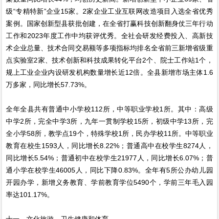
级“专精特新”企业15家。2家企业工业互联网改造项目入选全省优秀
案例。国家创新型县获批创建，在全省打赢科技创新翻身仗三年行动
工作和2023年度工作中均获评优秀。全社会研发经费投入、高新技
术企业总量、技术合同交易额等多项指标均排名全省前三新增省级重
点实验室2家、技术创新和科技成果转化平台2个、院士工作站1个，
规上工业企业内设研发机构数量增长近12倍。全县新增市场主体1.6
万多家，同比增长57.73%。
全年全县共有普通中小学校112所，中等职业学校1所。其中：高级
中学2所，完全中学3所，九年一贯制学校15所，初级中学13所，完
全小学58所，教学点19个，特殊学校1所，民办学校11所。中等职业
教育在校生1593人，同比增长8.22%；普通高中在校学生8274人，
同比增长5.54%；普通初中在校学生21977人，同比增长6.07%；普
通小学在校学生46005人，同比下降0.83%。全年有5所公办幼儿园
开园办学，新增义务教育、学前教育学位5490个，学前三年毛入园
率达101.17%。
十一、文化旅游、卫生健康和体育