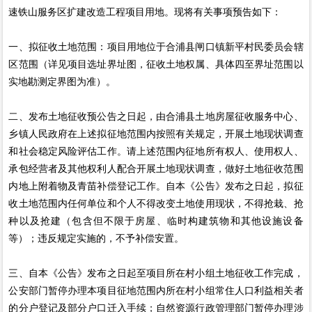
速铁山服务区扩建改造工程项目用地。现将有关事项预告如下：
一、拟征收土地范围：项目用地位于合浦县闸口镇新平村民委员会辖
区范围（详见项目选址界址图，征收土地权属、具体四至界址范围以
实地勘测定界图为准）。
二、发布土地征收预公告之日起，由合浦县土地房屋征收服务中心、
乡镇人民政府在上述拟征地范围内按照有关规定，开展土地现状调查
和社会稳定风险评估工作。请上述范围内征地所有权人、使用权人、
承包经营者及其他权利人配合开展土地现状调查，做好土地征收范围
内地上附着物及青苗补偿登记工作。自本《公告》发布之日起，拟征
收土地范围内任何单位和个人不得改变土地使用现状，不得抢栽、抢
种以及抢建（包含但不限于房屋、临时构建筑物和其他设施设备
等）；违反规定实施的，不予补偿安置。
三、自本《公告》发布之日起至项目所在村小组土地征收工作完成，
公安部门暂停办理本项目征地范围内所在村小组常住人口利益相关者
的分户登记及部分户口迁入手续；自然资源行政管理部门暂停办理涉