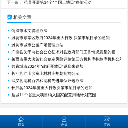
下一篇：
范县开展第34个“全国土地日”宣传活动

相关文章
菏泽市水文管理办法
潍坊市寒亭区政府2024年重大行政 决策事项目录的通知
潍坊市城市公园广场管理办法
广饶县关于向社会公众征求对县政府部门工作情况意见的函
莱西市重大决策社会稳定风险评估第三方机构库拟纳库机构公示
共青城市2024年“政府开放日”邀您来参加
长汀县红山乡童上村村庄规划批前公示
武义县纳税百强和纳税先进单位评选办法
长兴县2024年度重大行政决策事项目录的通知
盐城11个省重大项目纳入国家配置用地计划范围
主办单位：中国县域 运行维护单位：中国县域
首页
会员
留言
版权所有：中国县域网 中国县域QQ:1581746470