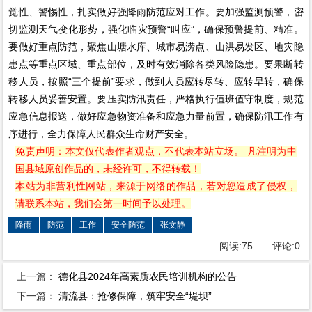
觉性、警惕性，扎实做好强降雨防范应对工作。要加强监测预警，密
切监测天气变化形势，强化临灾预警“叫应”，确保预警提前、精准。
要做好重点防范，聚焦山塘水库、城市易涝点、山洪易发区、地灾隐
患点等重点区域、重点部位，及时有效消除各类风险隐患。要果断转
移人员，按照“三个提前”要求，做到人员应转尽转、应转早转，确保
转移人员妥善安置。要压实防汛责任，严格执行值班值守制度，规范
应急信息报送，做好应急物资准备和应急力量前置，确保防汛工作有
序进行，全力保障人民群众生命财产安全。
免责声明：本文仅代表作者观点，不代表本站立场。 凡注明为中
国县域原创作品的，未经许可，不得转载！
本站为非营利性网站，来源于网络的作品，若对您造成了侵权，
请联系本站，我们会第一时间予以处理。
降雨
防范
工作
安全防范
张文静
阅读:
75
评论:
0
上一篇：
德化县2024年高素质农民培训机构的公告
下一篇：
清流县：抢修保障，筑牢安全“堤坝”