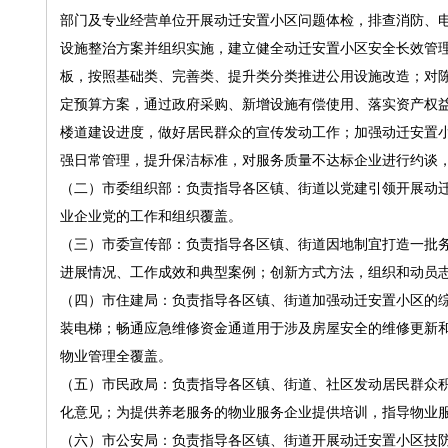
部门及专业经营单位开展动迁安置小区问题体检，排查消防、
设施整治方案并组织实施，建立健全动迁安置小区安全长效管
板，按照基础类、完善类、提升类分类推进公用设施改造；对
定预算方案，通过政府采购、新增设施有偿使用、落实资产权
楼道建设进度，做好居民群众的宣传发动工作；加强动迁安置
强日常管理，提升保洁标准，对服务质量不达标企业进行约谈
（二）市委组织部：负责指导各区镇、街道以党建引领开展动迁
业企业党的工作和组织覆盖。
（三）市委宣传部：负责指导各区镇、街道因地制宜打造一批
进展情况、工作成效和典型案例；创新方式方法，组织和动员
（四）市住建局：负责指导各区镇、街道加强动迁安置小区的综
装电梯；畅通应急维修资金通道用于涉及房屋安全的维修更新
物业管理全覆盖。
（五）市民政局：负责指导各区镇、街道、社区发动居民群众
化意见；为提供养老服务的物业服务企业提供培训，指导物业
（六）市公安局：负责指导各区镇、街道开展动迁安置小区技