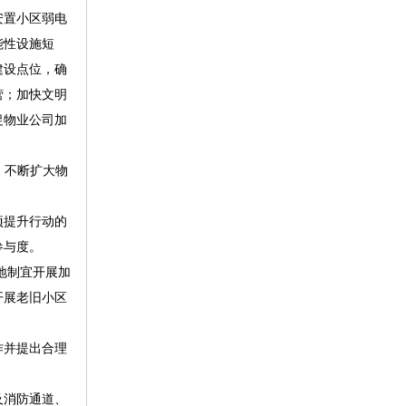
安置小区弱电
能性设施短
建设点位，确
营；加快文明
促物业公司加
，不断扩大物
项提升行动的
参与度。
地制宜开展加
开展老旧小区
作并提出合理
及消防通道、