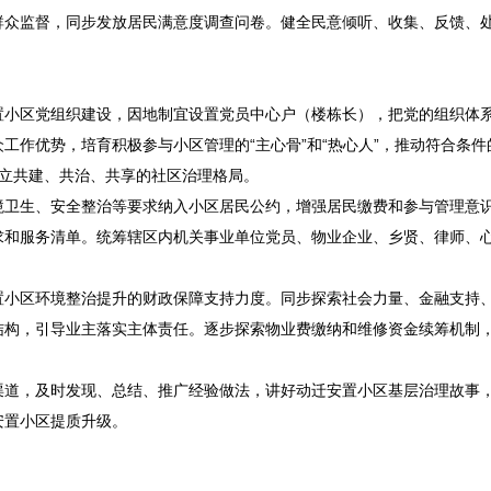
群众监督，同步发放居民满意度调查问卷。健全民意倾听、收集、反馈、
置小区党组织建设，因地制宜设置党员中心户（楼栋长），把党的组织体
工作优势，培育积极参与小区管理的“主心骨”和“热心人”，推动符合条件
建立共建、共治、共享的社区治理格局。
境卫生、安全整治等要求纳入小区居民公约，增强居民缴费和参与管理意
求和服务清单。统筹辖区内机关事业单位党员、物业企业、乡贤、律师、
置小区环境整治提升的财政保障支持力度。同步探索社会力量、金融支持
结构，引导业主落实主体责任。逐步探索物业费缴纳和维修资金续筹机制
渠道，及时发现、总结、推广经验做法，讲好动迁安置小区基层治理故事
安置小区提质升级。