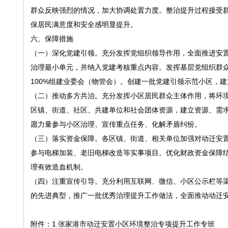
群众反映强烈的情况，加大协调处置力度。整治提升过程接受
保居民满意度和安全感明显提升。
六、保障措施
（一）深化党建引领。充分发挥党组织领导作用，全面推进安
治理最小单元，并纳入党建考核重点内容。发挥基层党组织群众
100%组建业委会（物管会）。创建一批党建引领示范小区，
（二）推动多方共治。充分发挥小区居民群众主体作用，将环
区镇、街道、社区、共建单位和社会团体资源，建立资源、需
愿力量参与小区治理、宣传重点任务、化解矛盾纠纷。
（三）落实资金保障。各区镇、街道、相关单位加强对动迁安
参与电梯加装、老旧电梯改造等实事项目。优化财政资金保障
理有效造血机制。
（四）注重宣传引导。充分利用互联网、微信、小区公示栏等
的先进典型，推广一批优秀治理提升工作做法，全面推动动迁
附件：1.张家港市动迁安置小区环境整治专项提升工作专班