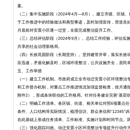
案。
（二）集中实施阶段（2024年4月—8月）。建立市级、区
于工作推进中的经验做法和典型事迹，及时加强宣传，营造良好
月底前对安置小区逐一过堂，全面完成整治提升工作。
（三）总结评估阶段（2024年9月）。总结工作经验，评估
共享的社会治理新格局。
（四）长效巩固阶段（长期坚持）。坚持建管并举，落实长效
应迅速，矛盾化解及时，区域环境整洁，公共设施齐全，居民
五、工作举措
（一）建立工作机制。市政府成立全市动迁安置小区环境整治
和工作督办机制，对重点工作推进情况加强监督检查，按月通
附件2），形成条块联动的工作格局。针对任务健全完善“基层
（二）明确工作清单。各区镇、街道、相关单位对照6项重点
条件、人口结构等实际情况，梳理信访、群众来信和“12345
在此基础上形成任务清单、工作标准、实施计划和时间节点。
（三）强化跟踪问效。动迁安置小区环境整治专项提升行动作为