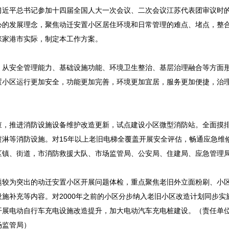
习近平总书记参加十四届全国人大一次会议、二次会议江苏代表团审议时
心的发展理念，聚焦动迁安置小区居住环境和日常管理的难点、堵点，整
张家港市实际，制定本工作方案。
，从安全管理能力、基础设施功能、环境卫生整治、基层治理融合等方面
置小区运行更加安全，功能更加完善，环境更加宜居，服务更加便捷，治
查，推进消防设施设备维护改造更新，试点建设小区微型消防站。全面摸
淋等消防设施。对15年以上老旧电梯全覆盖开展安全评估，畅通应急维
区镇、街道，市消防救援大队、市场监管局、公安局、住建局、应急管理
题较为突出的动迁安置小区开展问题体检，重点聚焦老旧外立面粉刷、小
施补充等内容。对2000年之前的小区分步纳入老旧小区改造计划同步实
开展电动自行车充电设施改造提升，加大电动汽车充电桩建设。（责任单
场监管局）