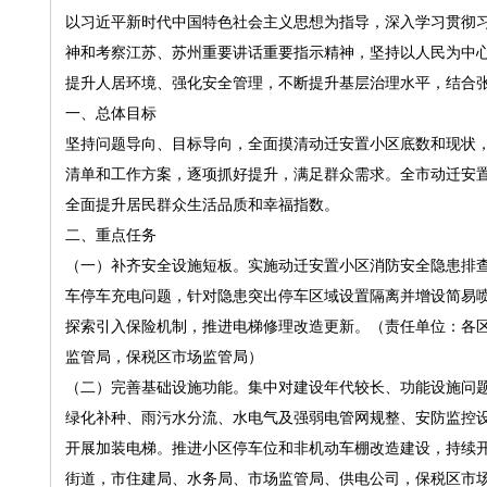
以习近平新时代中国特色社会主义思想为指导，深入学习贯彻
神和考察江苏、苏州重要讲话重要指示精神，坚持以人民为中
提升人居环境、强化安全管理，不断提升基层治理水平，结合
一、总体目标
坚持问题导向、目标导向，全面摸清动迁安置小区底数和现状
清单和工作方案，逐项抓好提升，满足群众需求。全市动迁安
全面提升居民群众生活品质和幸福指数。
二、重点任务
（一）补齐安全设施短板。实施动迁安置小区消防安全隐患排
车停车充电问题，针对隐患突出停车区域设置隔离并增设简易喷
探索引入保险机制，推进电梯修理改造更新。（责任单位：各
监管局，保税区市场监管局）
（二）完善基础设施功能。集中对建设年代较长、功能设施问
绿化补种、雨污水分流、水电气及强弱电管网规整、安防监控设
开展加装电梯。推进小区停车位和非机动车棚改造建设，持续
街道，市住建局、水务局、市场监管局、供电公司，保税区市