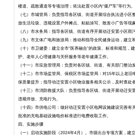
楼道、疏散通道等专项治理；依法处置小区内“僵尸车”等行为。
（七）市城管局：负责指导各区镇、街道开展综合执法进小区
放生活垃圾、违规设置户外摊点、粘贴涂写、散发小广告等现
（八）市水务局：指导各区镇、街道有序开展动迁安置小区雨
（九）市文体广电和旅游局：推动和指导全民健身运动，建立
（十）市卫健委：建立全市“医养融合”的政策、标准和规范，
护、老年人心理健康与关怀服务等老年健康工作。
（十一）市应急管理局：负责对各区镇、街道、有关部门整治
（十二）市市场监管局、保税区市场监管局：对15年以上老旧
保质量提升；指导动迁安置小区物业服务相关公示，及时查处
（十三）市消防救援大队：负责指导各区镇、街道开展动迁安
违规停放、充电行为。
（十四）市供电公司：做好动迁安置小区电网设施建设完善有
批准的充电基础设施电价标准进行电费收取工作。
四、实施步骤
（一）启动实施阶段（2024年4月）。市级出台专项方案，