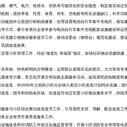
电梯、燃气、电力、给排水、供热等可能存在的安全隐患，制定落实动迁
理机制；摸排养老、托育、体育、停车、充电桩等民生设施缺口，补齐功
陈旧破损外立面进行粉刷或修复；合理设置电动自行车集中充电区，落实
益等方式，吸引各类社会资本参与电动自行车集中充电配套设施建设和运
小区党建引领物业服务提升工作，推动业委会（物管会）规范化建设，督
，巩固改造效果。
安置小区管理工作，结合“海棠红·幸福里”项目，加强社区物业党建联建
务实有效、特色鲜明的文明楼道；运用群众喜闻乐见的形式，大力宣传专
志愿者等力量，常态化开展文明实践志愿服务活动，提高居民的知晓度和
合改造，对2000年之前的小区分步纳入老旧小区改造计划同步实施；因
和改造；指导和协助各区镇、街道提升动迁安置小区物业服务水平，持续
积极参与小区综合整治改造提升工作，引导居民支持、理解、配合改造工
服务企业有序开展养老服务工作。
防设施改造和对消防工作依法实施监督管理；开展小区消防安全管理宣传