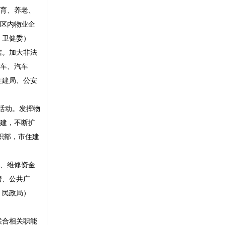
托育、养老、
辖区内物业企
、卫健委）
洁。加大非法
瓶车、汽车
住建局、公安
活动。发挥物
联建，不断扩
织部，市住建
缴、维修资金
房、公共广
、民政局）
联合相关职能