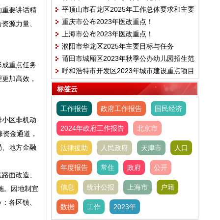
平顶山市石龙区2025年工作总体要求和主要
的重要讲话精
重庆市公布2023年医改重点！
目标
合资源力量、
上海市公布2023年医改重点！
濮阳市华龙区2025年主要目标与任务
莆田市城厢区2023年秋季公办幼儿园招生范
形成重点任务
呼和浩特市开发区2023年城市建设重点项目
围、时间及电话的公告
理更加高效，
建设计划
标签云
工作报告
政府工作报告
国民经济
排小区非机动
2024年政府工作报告
北京市
修资金通道，
局、地方金融
法律援助
人民政府
天津市
人口
年度报告
常住
政府
公开
区路面改造、
信息
统计公报
上海市
户籍
施。因地制宜
位：各区镇、
数据
工作
2023年