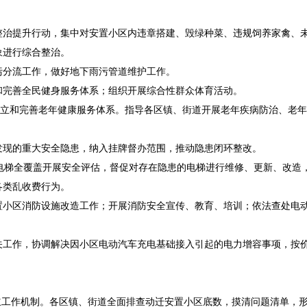
整治提升行动，集中对安置小区内违章搭建、毁绿种菜、违规饲养家禽、
象进行综合整治。
污分流工作，做好地下雨污管道维护工作。
和完善全民健身服务体系；组织开展综合性群众体育活动。
建立和完善老年健康服务体系。指导各区镇、街道开展老年疾病防治、老
发现的重大安全隐患，纳入挂牌督办范围，推动隐患闭环整改。
电梯全覆盖开展安全评估，督促对存在隐患的电梯进行维修、更新、改造
各类乱收费行为。
置小区消防设施改造工作；开展消防安全宣传、教育、培训；依法查处电
关工作，协调解决因小区电动汽车充电基础接入引起的电力增容事项，按
建立工作机制。各区镇、街道全面排查动迁安置小区底数，摸清问题清单，