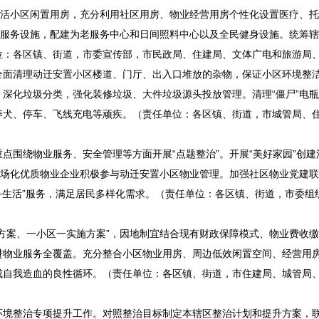
盘活小区闲置用房，充分利用社区用房、物业经营用房个性化设置医疗、
等服务设施，配建为老服务中心和日间照料中心以及全民健身设施。统筹
位：各区镇、街道，市委宣传部，市民政局、住建局、文体广电和旅游局
全面清理动迁安置小区楼道、门厅、出入口堆放的杂物，保证小区环境整
深化垃圾分类，强化装修垃圾、大件垃圾源头投放管理。清理“僵尸”电
养犬、停车、飞线充电等顽疾。（责任单位：各区镇、街道，市城管局、
点围绕物业服务、安全管理等方面开展“点题整治”。开展“美好家园”创建
市场化优质物业企业积极参与动迁安置小区物业管理。加强社区物业党建
+生活”服务，满足居民多样化需求。（责任单位：各区镇、街道，市委组
方案、一小区一实施方案”，因地制宜结合现有财政保障模式、物业费收
进物业服务全覆盖。充分整合小区物业用房、周边低效闲置空间、经营用
成自我造血的良性循环。（责任单位：各区镇、街道，市住建局、城管局
环境整治专项提升工作。对照整治目标制定本辖区整治计划和提升方案，