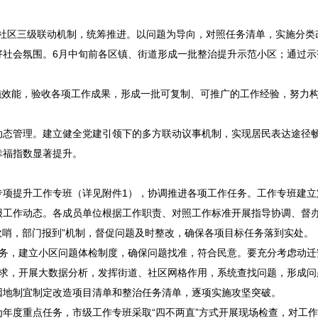
镇、社区三级联动机制，统筹推进。以问题为导向，对照任务清单，实施分类
社会氛围。6月中旬前各区镇、街道形成一批整治提升示范小区；通过示
实施效能，验收各项工作成果，形成一批可复制、可推广的工作经验，努力
动态管理。建立健全党建引领下的多方联动议事机制，实现居民表达途径
幸福指数显著提升。
专项提升工作专班（详见附件1），协调推进各项工作任务。工作专班建立
报工作动态。各成员单位根据工作职责、对照工作标准开展指导协调、督
吹哨，部门报到”机制，督促问题及时整改，确保各项目标任务落到实处。
任务，建立小区问题体检制度，确保问题找准，符合民意。要充分考虑动迁
”诉求，开展大数据分析，发挥街道、社区网格作用，系统查找问题，形成
因地制宜制定改造项目清单和整治任务清单，逐项实施攻坚突破。
年度重点任务，市级工作专班采取“四不两直”方式开展现场检查，对工