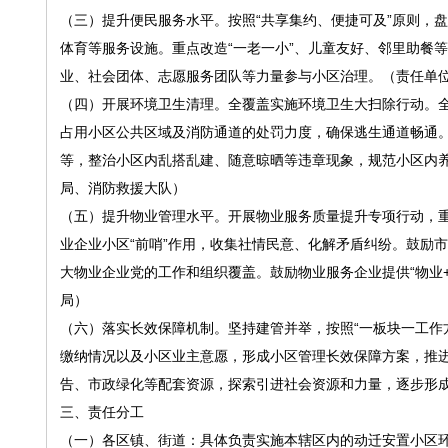
（三）提升便民服务水平。按照“共享集约、便捷可及”原则，
体育等服务设施。重点改造“一老一小”、儿童友好、邻里助餐
业、社会团体、志愿服务团队等力量参与小区治理。（责任单
（四）开展环境卫生清理。全覆盖实施环境卫生大扫除行动。
占用小区公共区域及消防通道的处罚力度，确保逃生通道畅通。
等，整治小区内乱搭乱建、随意晾晒等违章现象，规范小区内
局、消防救援大队）
（五）提升物业管理水平。开展物业服务质量提升专项行动，重
业企业小区“前哨”作用，收集社情民意、化解矛盾纠纷。鼓励
大物业企业党的工作和组织覆盖。鼓励物业服务企业提供“物业
局）
（六）落实长效保障机制。坚持建管并举，按照“一板块一工作
缴纳情况以及小区业主意愿，形成小区管理长效保障方案，推
告、市政绿化等配套资源，探索引进社会资源和力量，逐步形
三、责任分工
（一）各区镇、街道：具体负责实施本辖区内的动迁安置小区