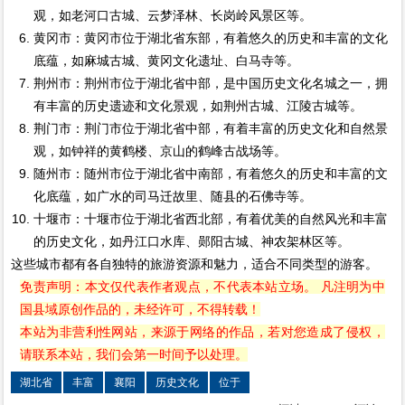
观，如老河口古城、云梦泽林、长岗岭风景区等。
黄冈市：黄冈市位于湖北省东部，有着悠久的历史和丰富的文化
底蕴，如麻城古城、黄冈文化遗址、白马寺等。
荆州市：荆州市位于湖北省中部，是中国历史文化名城之一，拥
有丰富的历史遗迹和文化景观，如荆州古城、江陵古城等。
荆门市：荆门市位于湖北省中部，有着丰富的历史文化和自然景
观，如钟祥的黄鹤楼、京山的鹤峰古战场等。
随州市：随州市位于湖北省中南部，有着悠久的历史和丰富的文
化底蕴，如广水的司马迁故里、随县的石佛寺等。
十堰市：十堰市位于湖北省西北部，有着优美的自然风光和丰富
的历史文化，如丹江口水库、郧阳古城、神农架林区等。
这些城市都有各自独特的旅游资源和魅力，适合不同类型的游客。
免责声明：本文仅代表作者观点，不代表本站立场。 凡注明为中
国县域原创作品的，未经许可，不得转载！
本站为非营利性网站，来源于网络的作品，若对您造成了侵权，
请联系本站，我们会第一时间予以处理。
湖北省
丰富
襄阳
历史文化
位于