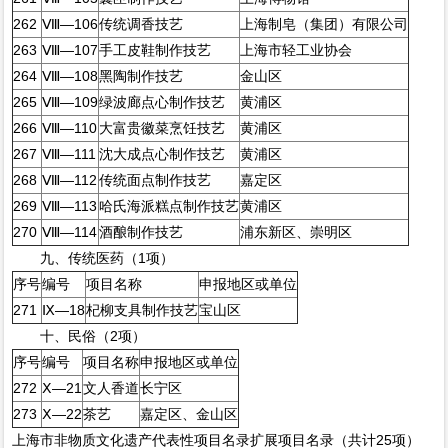
262
Ⅷ—106
传统调香技艺
上海制皂（集团）有限公司
263
Ⅷ—107
手工皮鞋制作技艺
上海市轻工业协会
264
Ⅷ—108
黑陶制作技艺
金山区
265
Ⅷ—109
绿波廊点心制作技艺
黄浦区
266
Ⅷ—110
大富贵徽菜烹饪技艺
黄浦区
267
Ⅷ—111
沈大成点心制作技艺
黄浦区
268
Ⅷ—112
传统面点制作技艺
嘉定区
269
Ⅷ—113
哈氏海派糕点制作技艺
黄浦区
270
Ⅷ—114
酒酿制作技艺
浦东新区、崇明区
九、传统医药（1项）
序号
编号
项目名称
申报地区或单位
271
Ⅸ—18
杞柳支具制作技艺
宝山区
十、民俗（2项）
序号
编号
项目名称
申报地区或单位
272
Ⅹ—21
文人香道
长宁区
273
Ⅹ—22
茶艺
嘉定区、金山区
上海市非物质文化遗产代表性项目名录扩展项目名录（共计25项）