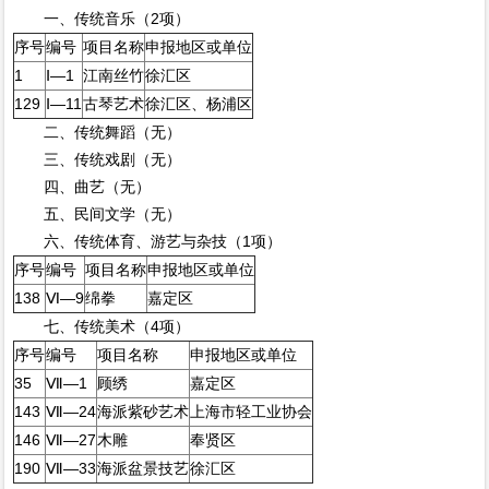
一、传统音乐（2项）
序号
编号
项目名称
申报地区或单位
1
Ⅰ—1
江南丝竹
徐汇区
129
Ⅰ—11
古琴艺术
徐汇区、杨浦区
二、传统舞蹈（无）
三、传统戏剧（无）
四、曲艺（无）
五、民间文学（无）
六、传统体育、游艺与杂技（1项）
序号
编号
项目名称
申报地区或单位
138
Ⅵ—9
绵拳
嘉定区
七、传统美术（4项）
序号
编号
项目名称
申报地区或单位
35
Ⅶ—1
顾绣
嘉定区
143
Ⅶ—24
海派紫砂艺术
上海市轻工业协会
146
Ⅶ—27
木雕
奉贤区
190
Ⅶ—33
海派盆景技艺
徐汇区