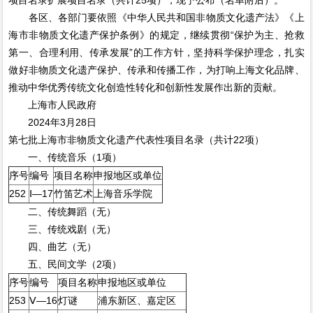
项目名录扩展项目名录（共计25项），现予公布（名单附后）。
各区、各部门要依照《中华人民共和国非物质文化遗产法》《上
海市非物质文化遗产保护条例》的规定，继续贯彻“保护为主、抢救
第一、合理利用、传承发展”的工作方针，坚持科学保护理念，扎实
做好非物质文化遗产保护、传承和传播工作，为打响上海文化品牌、
推动中华优秀传统文化创造性转化和创新性发展作出新的贡献。
上海市人民政府
2024年3月28日
第七批上海市非物质文化遗产代表性项目名录（共计22项）
一、传统音乐（1项）
序号
编号
项目名称
申报地区或单位
252
Ⅰ—17
竹笛艺术
上海音乐学院
二、传统舞蹈（无）
三、传统戏剧（无）
四、曲艺（无）
五、民间文学（2项）
序号
编号
项目名称
申报地区或单位
253
Ⅴ—16
灯谜
浦东新区、嘉定区