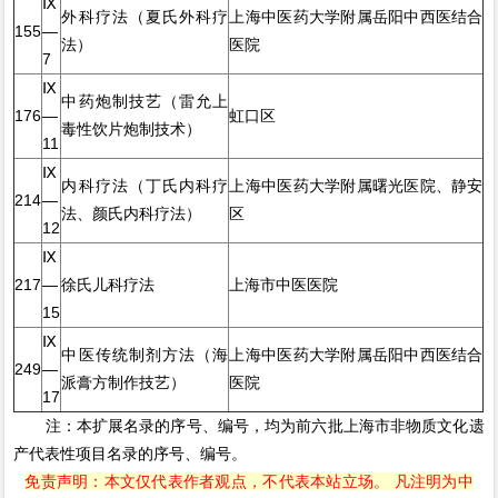
Ⅸ
外科疗法（夏氏外科疗
上海中医药大学附属岳阳中西医结合
155
—
法）
医院
7
Ⅸ
中药炮制技艺（雷允上
176
—
虹口区
毒性饮片炮制技术）
11
Ⅸ
内科疗法（丁氏内科疗
上海中医药大学附属曙光医院、静安
214
—
法、颜氏内科疗法）
区
12
Ⅸ
217
—
徐氏儿科疗法
上海市中医医院
15
Ⅸ
中医传统制剂方法（海
上海中医药大学附属岳阳中西医结合
249
—
派膏方制作技艺）
医院
17
注：本扩展名录的序号、编号，均为前六批上海市非物质文化遗
产代表性项目名录的序号、编号。
免责声明：本文仅代表作者观点，不代表本站立场。 凡注明为中