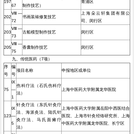
197
青浦区
67
制作技艺）
Ⅷ—
上海朵云轩集团有限公
202
书画装裱修复技艺
72
司、闵行区
Ⅷ—
203
古船模型制作技艺
闵行区
73
Ⅷ—
205
香囊制作技艺
闵行区
75
九、传统医药（7项）
序
编
项目名称
申报地区或单位
号
号
Ⅸ
伤科疗法（石氏伤科疗
75
—
上海中医药大学附属龙华医院
法）
1
针灸疗法（东氏针灸疗
Ⅸ
上海中医药大学附属岳阳中西医结合
法、海派灸法、陆氏针
123
—
医院、上海市针灸经络研究所、上海
灸疗法、马氏面瘫疗
5
中医药大学附属龙华医院、长宁区
法）