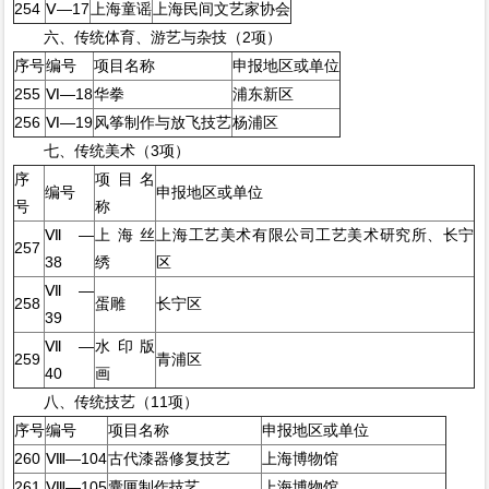
254
Ⅴ—17
上海童谣
上海民间文艺家协会
六、传统体育、游艺与杂技（2项）
序号
编号
项目名称
申报地区或单位
255
Ⅵ—18
华拳
浦东新区
256
Ⅵ—19
风筝制作与放飞技艺
杨浦区
七、传统美术（3项）
序
项目名
编号
申报地区或单位
号
称
Ⅶ—
上海丝
上海工艺美术有限公司工艺美术研究所、长宁
257
38
绣
区
Ⅶ—
258
蛋雕
长宁区
39
Ⅶ—
水印版
259
青浦区
40
画
八、传统技艺（11项）
序号
编号
项目名称
申报地区或单位
260
Ⅷ—104
古代漆器修复技艺
上海博物馆
261
Ⅷ—105
囊匣制作技艺
上海博物馆