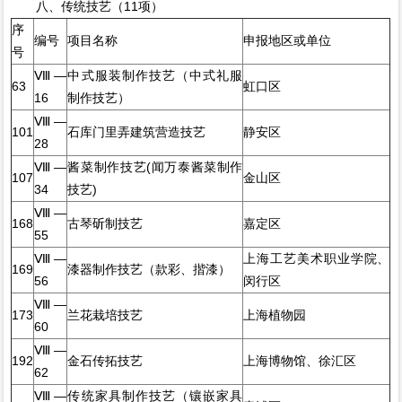
八、传统技艺（11项）
序
编号
项目名称
申报地区或单位
号
Ⅷ—
中式服装制作技艺（中式礼服
63
虹口区
16
制作技艺）
Ⅷ—
101
石库门里弄建筑营造技艺
静安区
28
Ⅷ—
酱菜制作技艺(闻万泰酱菜制作
107
金山区
34
技艺)
Ⅷ—
168
古琴斫制技艺
嘉定区
55
Ⅷ—
上海工艺美术职业学院、
169
漆器制作技艺（款彩、揩漆）
56
闵行区
Ⅷ—
173
兰花栽培技艺
上海植物园
60
Ⅷ—
192
金石传拓技艺
上海博物馆、徐汇区
62
Ⅷ—
传统家具制作技艺（镶嵌家具