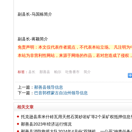
副县长-马国栋简介
副县长-蒋颖简介
免责声明：本文仅代表作者观点，不代表本站立场。 凡注明为
本站为非营利性网站，来源于网络的作品，若对您造成了侵权
标签：
县长
鄯善县
帕尔
吐鲁番市
简介
上一篇：
鄯善县领导信息
下一篇：
巴音郭楞蒙古自治州领导信息
相关文章
托克逊县库米什砖瓦用天然石英砂岩矿等2个采矿权抵押信息
鄯善县2023年经济运行情况
记公示
鄯善县消防救援大队2024年4月份“双随机、一公开”抽查任务