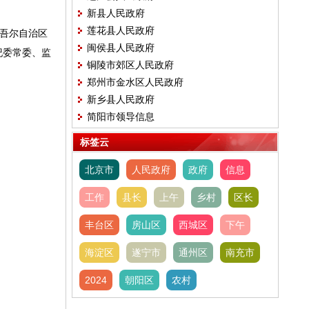
新县人民政府
莲花县人民政府
维吾尔自治区
闽侯县人民政府
纪委常委、监
铜陵市郊区人民政府
郑州市金水区人民政府
新乡县人民政府
简阳市领导信息
标签云
北京市
人民政府
政府
信息
工作
县长
上午
乡村
区长
丰台区
房山区
西城区
下午
海淀区
遂宁市
通州区
南充市
2024
朝阳区
农村