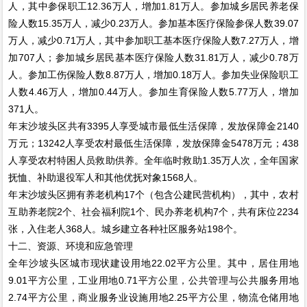
人，其中参保职工12.36万人，增加1.81万人。参加城乡居民养老保
险人数15.35万人，减少0.23万人。参加基本医疗保险参保人数39.07
万人，减少0.71万人，其中参加职工基本医疗保险人数7.27万人，增
加707人；参加城乡居民基本医疗保险人数31.81万人，减少0.78万
人。参加工伤保险人数8.87万人，增加0.18万人。参加失业保险职工
人数4.46万人，增加0.44万人。参加生育保险人数5.77万人，增加
371人。
年末沙坡头区共有3395人享受城市最低生活保障，发放保障金2140
万元；13242人享受农村最低生活保障，发放保障金5478万元；438
人享受农村特困人员救助供养。全年临时救助1.35万人次，全年国家
抚恤、补助退役军人和其他优抚对象1568人。
年末沙坡头区拥有养老机构17个（包含公建民营机构），其中，农村
互助养老院2个、社会福利院1个、民办养老机构7个，共有床位2234
张，入住老人368人。城乡建立各种社区服务站198个。
十二、资源、环境和应急管理
全年沙坡头区城市现状建设用地22.02平方公里。其中，居住用地
9.01平方公里，工业用地0.71平方公里，公共管理与公共服务用地
2.74平方公里，商业服务业设施用地2.25平方公里，物流仓储用地