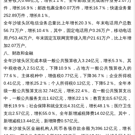
业务收入0.68亿元，增长1.1％。全年邮政业完成函件业务2.07万
件，增长16.9％；邮政包裹业务0.07万件，增长16.7％；快递业务量
252.89万件，增长8.1％。
全年沙坡头区电信业务总量比上年增长20.3％。年末电话用户总数
56.71万户，增长10.4％，其中，固定电话用户3.26万户，移动电话
用户53.46万户。年末固定互联网宽带接入用户21.61万户，比上年增
加2.07万户。
八、财政和金融
全年沙坡头区完成本级一般公共预算收入3.24亿元，增长5.3％。其
中税收收入2.51亿元，下降10.9％，占地方一般公共预算收入的
77.6％。主体税种中，增值税0.77亿元，下降36.7％；企业所得税
0.41亿元，增长25.2％；个人所得税0.12亿元，下降5.2％。全年本
级一般公共预算支出32.74亿元，增长22.4％。在一般公共预算支出
中，一般公共服务支出1.62亿元，增长22.1％；教育支出5.67亿元，
增长19.9％；社会保障和就业支出4.31亿元，增长48.1％；医疗卫生
支出2.57亿元，增长55.0％。全年新增减税降费14.02亿元。其中，
新增减税13.44亿元，新增降费0.57亿元。
年末沙坡头区金融机构人民币各项存款余额为396.12亿元，增长