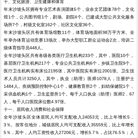
十、文化旅游、卫生健康和体育
年末沙坡头区拥有专业艺术表演团体5个，业余文艺团体78个，文化
馆1个，公共图书馆1个，剧场、剧院4个。已建成大型公共文化服务
场所7个，村级文化室162个，社区文化室36个。
年末沙坡头区共有体育场馆数11个，体育场地面积98万平方米。全
年举办体育运动竞赛13场次，举办大型职工群众运动会2次，培训二
级体育指导员448人。
全年沙坡头区共有各级各类医疗卫生机构233个，其中，医院10个，
基层医疗卫生机构217个，专业公共卫生机构6个，乡镇卫生院9个。
医疗卫生机构实有床位2195张，其中医院实有床位2001张。卫生技
术人员共计3250人，其中，执业（助理）医师1078人，注册护士
1484人。疾病预防控制中心1个，健康教育所2个，妇幼保健院1个，
采供血机构1个，卫生监督所1个。每千人口执业（助理）医师2．67
人，每千人口医院床位数4.97张。
十一、居民收入消费和社会保障
全年沙坡头区全体居民人均可支配收入24053元，比上年增长5．
3％。按常住地分，城镇居民人均可支配收入35559元，比上年增长
5％，其中，人均工资性收入27206元，增长5.7％，占比76.5％；人