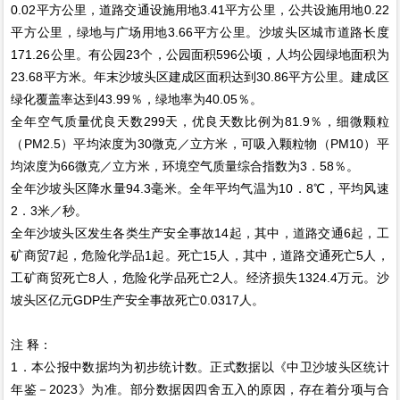
0.02平方公里，道路交通设施用地3.41平方公里，公共设施用地0.22
平方公里，绿地与广场用地3.66平方公里。沙坡头区城市道路长度
171.26公里。有公园23个，公园面积596公顷，人均公园绿地面积为
23.68平方米。年末沙坡头区建成区面积达到30.86平方公里。建成区
绿化覆盖率达到43.99％，绿地率为40.05％。
全年空气质量优良天数299天，优良天数比例为81.9％，细微颗粒
（PM2.5）平均浓度为30微克／立方米，可吸入颗粒物（PM10）平
均浓度为66微克／立方米，环境空气质量综合指数为3．58％。
全年沙坡头区降水量94.3毫米。全年平均气温为10．8℃，平均风速
2．3米／秒。
全年沙坡头区发生各类生产安全事故14起，其中，道路交通6起，工
矿商贸7起，危险化学品1起。死亡15人，其中，道路交通死亡5人，
工矿商贸死亡8人，危险化学品死亡2人。经济损失1324.4万元。沙
坡头区亿元GDP生产安全事故死亡0.0317人。
注 释：
1．本公报中数据均为初步统计数。正式数据以《中卫沙坡头区统计
年鉴－2023》为准。部分数据因四舍五入的原因，存在着分项与合