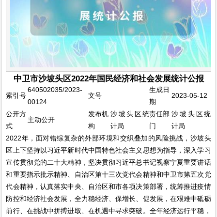
中卫市沙坡头区2022年国民经济和社会发展统计公报
640502035/2023-
生成日
索引号
文号
2023-05-12
00124
期
公开方
发布机
沙坡头区统
责任部
沙坡头区统
主动公开
式
构
计局
门
计局
2022年，面对错综复杂的外部环境和交织叠加的风险挑战，沙坡头
区上下坚持以习近平新时代中国特色社会主义思想为指导，深入学习
宣传贯彻党的二十大精神，坚决贯彻习近平总书记视察宁夏重要讲话
和重要指示批示精神、自治区第十三次党代会精神和中卫市第五次党
代会精神，认真落实中央、自治区和市各项决策部署，统筹推进疫情
防控和经济社会发展，全力稳经济、保增长、促发展，在艰难中砥砺
前行、在挑战中拼搏进取、在机遇中寻求突破。全年经济运行平稳，