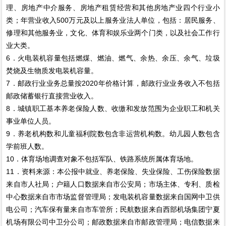
理、房地产中介服务、房地产租赁经营和其他房地产业四个行业小
类；年营业收入500万元及以上服务业法人单位，包括：居民服务、
修理和其他服务业，文化、体育和娱乐业两个门类，以及社会工作行
业大类。
6．火电装机容量包括燃煤、燃油、燃气、余热、余压、余气、垃圾
焚烧及生物质发电装机容量。
7．邮政行业业务总量按2020年价格计算，邮政行业业务收入不包括
邮政储蓄银行直接营业收入。
8．城镇职工基本养老保险人数、收缴和发放范围为企业职工和机关
事业单位人员。
9．养老机构数和儿童福利院数包含非运营机构数。幼儿园人数包含
学前班人数。
10．体育场地调查对象不包括军队、铁路系统所属体育场地。
11．资料来源：本公报中就业、养老保险、失业保险、工伤保险数据
来自市人社局；户籍人口数据来自市公安局；市场主体、专利、质检
中心数据来自市市场监督管理局；发电装机容量数据来自国网中卫供
电公司；汽车保有量来自市车管所；民航数据来自西部机场集团宁夏
机场有限公司中卫分公司；邮政数据来自市邮政管理局；电信数据来