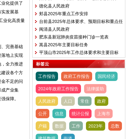
工业化提供了
德化县人民政府
夯实发展基
郏县2025年重点工作安排
工业化高质量
台前县2025年总体要求、预期目标和重点任
闽清县人民政府
务
肥东县新冠肺炎疫苗接种门诊一览表
嵩县2025年主要目标任务
制、完善基础
平顶山市2025年工作总体要求和主要目标
设落地上实现
地，全力推进
标签云
化建设各个方
工作报告
政府工作报告
国民经济
资金不足的问
2024年政府工作报告
法律援助
形成产业集
坚强保障。
人民政府
人口
常住
政府
公开
信息
统计公报
上海市
户籍
数据
工作
2023年
总数
建筑数据
街道