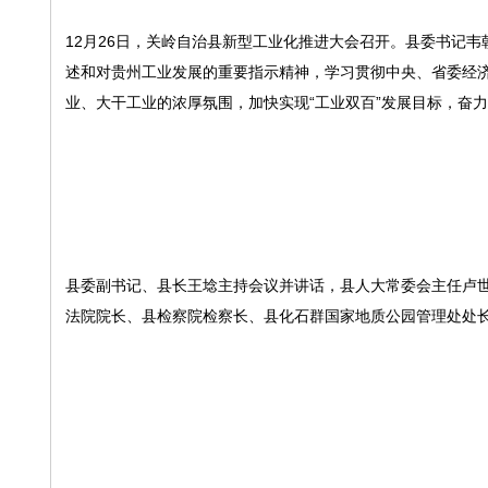
12月26日，关岭自治县新型工业化推进大会召开。县委书记
述和对贵州工业发展的重要指示精神，学习贯彻中央、省委经
业、大干工业的浓厚氛围，加快实现“工业双百”发展目标，奋
县委副书记、县长王埝主持会议并讲话，县人大常委会主任卢
法院院长、县检察院检察长、县化石群国家地质公园管理处处