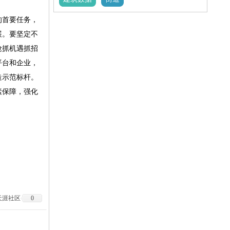
的首要任务，
展。要坚定不
抢抓机遇抓招
平台和企业，
造示范标杆。
素保障，强化
天涯社区
0