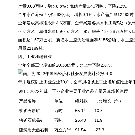
产量0.63万吨，增长8.8%；禽肉产量0.40万吨，下降2.2%。
全年水产养殖面积1882公顷，增长0.1%；水产品产量12493吨
全年建成高标准农田4.6万亩。全年兴建各类水利工程5处（累计
亿立方米，总供水量0.9亿立方米，累计解决了34.38万农村人
面积达1.57万公顷。新增水土流失治理面积5155公顷，水土流
用量22189吨。
四、工业和建筑业
全年全部工业增加值20.38亿元，比上年下降2.8%。
年末规模以上工业企业70户，全年规模以上工业增加值比上年下
表1：2022年规上工业企业主要工业产品产量及其增长速度
产品名称
单位
绝对数
同比增长（%）
铁矿石原矿
万吨
65.14
10.5
铁矿石成品矿
万吨
25.48
11.9
建筑用天然石料
万立方米
91.54
-27.3