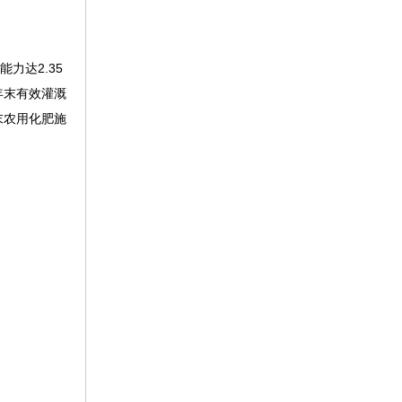
力达2.35
年末有效灌溉
末农用化肥施