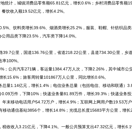
地统计，城镇消费品零售额65.81亿元，增长0.6%；乡村消费品零售额19
餐饮收入额19.52亿元，增长4.2%。
%、饮料类增长39.6%、烟酒类增长25.2%，服装、鞋帽、针纺织品类增
公用品类下降23.5%，汽车类下降14.0%。
.7公里，国道136.76公里，省道218.22公里，县道734.30公里，乡道1
达率100%。
8%；公共汽车271辆，客运量1384.47万人次，下降2.26%，其中城市公
15.6%；旅客周转量101867万人公里，同比增长0.6%。
务总量1.14亿元，增长1.4%；电信业务总量（包括电信、移动和联通）3.
0.09万件，下降10%；快递业务量81.89万件，增长39.3%；快递业务投递
%。年末移动电话用户54.72万户，增长4.9%；互联网上网用户数19.53万
共有移动通信基站3856个，增长14.8%；光缆总长度15683平方公里，增长2
税收收入3.21亿元，下降4.1%。一般公共预算支出47.32亿元，增长6.1