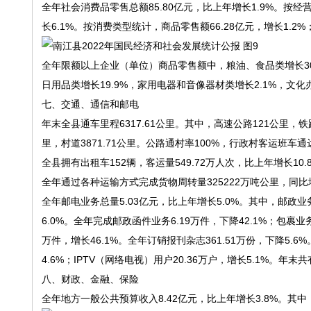
全年社会消费品零售总额85.80亿元，比上年增长1.9%。按经营
长6.1%。按消费类型统计，商品零售额66.28亿元，增长1.2%；
全年限额以上企业（单位）商品零售额中，粮油、食品类增长30.5
日用品类增长19.9%，家用电器和音像器材类增长2.1%，文化办
七、交通、通信和邮电
年末全县通车里程6317.61公里。其中，高速公路121公里，铁路39
里，村道3871.71公里。公路通村率100%，行政村客运班车通
全县拥有出租车152辆，客运量549.72万人次，比上年增长10.
全年通过各种运输方式完成货物周转量325222万吨公里，同比增长
全年邮电业务总量5.03亿元，比上年增长5.0%。其中，邮政业
6.0%。全年完成邮政函件业务6.19万件，下降42.1%；包裹业务
万件，增长46.1%。全年订销报刊杂志361.51万份，下降5.6
4.6%；IPTV（网络电视）用户20.36万户，增长5.1%。年末
八、财政、金融、保险
全年地方一般公共预算收入8.42亿元，比上年增长3.8%。其中，