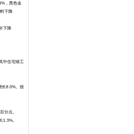
4%，黑色金
饮料下降
上年下降
，其中住宅竣工
长8.0%。按
个百分点。
1.3%。