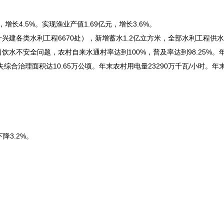
，增长4.5%。实现渔业产值1.69亿元，增长3.6%。
兴建各类水利工程6670处），新增蓄水1.2亿立方米，全部水利工程供水能
口饮水不安全问题，农村自来水通村率达到100%，普及率达到98.25%。
失综合治理面积达10.65万公顷。年末农村用电量23290万千瓦/小时。年
降3.2%。