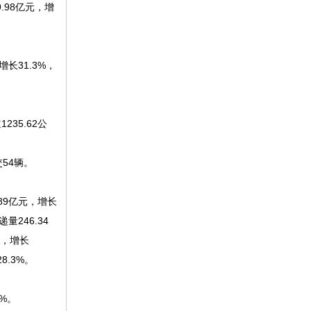
.98亿元，增
长31.3%，
235.62公
交54辆。
89亿元，增长
量246.34
户，增长
8.3%。
%。