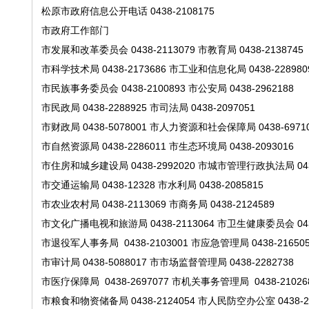
松原市政府信息公开电话
0438-2108175
市政府工作部门
市发展和改革委员会
0438-2113079
市教育局
0438-2138745
市科学技术局
0438-2173686
市工业和信息化局
0438-228980
市民族事务委员会
0438-2100893
市公安局
0438-2962188
市民政局
0438-2288925
市司法局
0438-2097051
市财政局
0438-5078001
市人力资源和社会保障局
0438-6971
市自然资源局
0438-2286011
市生态环境局
0438-2093016
市住房和城乡建设局
0438-2992020
市城市管理行政执法局
04
市交通运输局
0438-12328
市水利局
0438-2085815
市农业农村局
0438-2113069
市商务局
0438-2124589
市文化广播电视和旅游局
0438-2113064
市卫生健康委员会
04
市退役军人事务局
0438-2103001
市应急管理局
0438-21650
市审计局
0438-5088017
市市场监督管理局
0438-2282738
市医疗保障局
0438-2697077
市机关事务管理局
0438-21026
市粮食和物资储备局
0438-2124054
市人民防空办公室
0438-