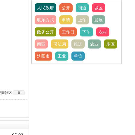
人民政府
公开
街道
城区
联系方式
申请
上午
发展
政务公开
工作日
下午
农村
南区
司法局
推进
农业
东区
沈阳市
工业
单位
天涯社区
0