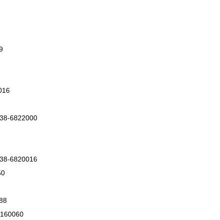
9
016
38-6822000
38-6820016
50
88
2160060