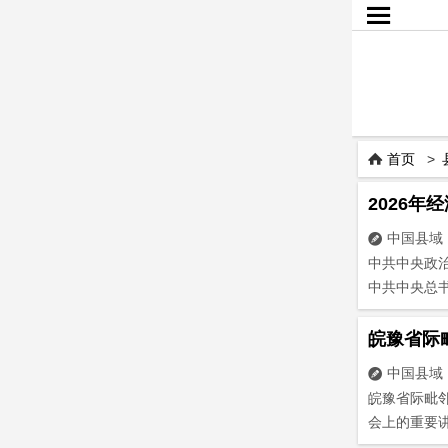

首页
>

2026
中国县域

中共中央政
中共中央总书
皖豫省际
中国县域

皖豫省际毗
会上的重要讲