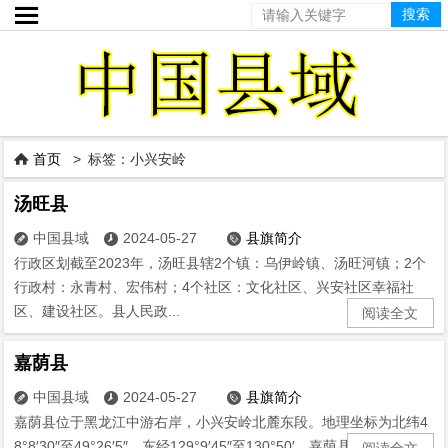

首页
> 标签：小兴安岭

汤旺县
中国县域
2024-05-27
县旗简介



行政区划截至2023年，汤旺县辖2个镇：乌伊岭镇、汤旺河镇；2个
行政村：永青村、宏伟村；4个社区：文化社区、兴安社区幸福社
区、建设社区。县人民政...
阅读全文
嘉荫县
中国县域
2024-05-27
县旗简介



嘉荫县位于黑龙江中游右岸，小兴安岭北麓东段。地理坐标为北纬4
8°8′30″至49°26′5″，东经129°9′45″至130°50′。嘉荫县属于...
阅读全文