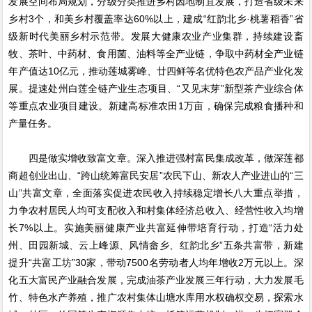
发展空间布局规划，分级分类推进乡村因地制宜发展，打造省级未来
乡村3个，和美乡村覆盖率达60%以上，建成“红韵北乡·桃薯稻香”省
级新时代美丽乡村示范带。发展大健康农业产业集群，持续建设畜
牧、茶叶、中药材、食用菌、油料等全产业链，争取中药材全产业链
年产值达10亿元，推动莲城雾峰、廿四鲜等名优特色农产品产业化发
展。提速处州白莲全链产业生态项目、“又见末芽”新型茶产业综合体
等重点农业项目建设。新建高标准农田1万亩，确保完成粮食播种和
产量任务。
四是做实增收致富文章。深入推进强村富民集成改革，做深莲都
商超创业出山、“跨山统筹富民安居”农民下山、新农人产业进山的“三
山”共富文章，全面落实促进农民收入持续稳定增长八大重点举措，
力争农村居民人均可支配收入和村集体经济总收入、经营性收入均增
长7%以上。实施美丽健康产业共富延伸带培育行动，打造“活力处
州、田园新城、云上峰源、风情畲乡、红韵北乡”五条共富带，新建
提升“共富工坊”30家，带动7500名劳动者人均年增收2万元以上。深
化五大富民产业融合发展，完成油茶产业发展三年行动，大力发展毛
竹、特色水产养殖，推广农村集体山塘水库用水权确权交易，探索水