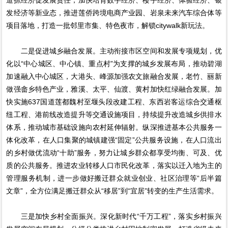
道抓经济促发展责任，加快培育数字经济、楼宇经济、体验经济、银
发经济等新业态，推进莲侨跨境电商产业园、岩泉未来汽车综合体等
项目落地，打造一批邻里市集、特色夜市，解锁citywalk新玩法。
二是促进城乡融合发展。主动衔接市区空间和发展专项规划，优
化以“中心城区、中心镇、重点村”为支撑的城乡发展布局，推动碧湖
加速融入中心城区，大港头、峰源加强农文旅融合发展，老竹、丽新
做强畲乡特色产业，雅溪、太平、仙渡、黄村加快红绿融合发展。加
快实施637国道莲都魏村至堰头段改建工程、东西岩客运综合交通枢
纽工程、港前线改造提升等交通设施项目，持续提升改造城乡供排水
体系，推动城市基础设施向农村延伸辐射。纵深推进基本公共服务一
体化改革，在人口集聚的城镇建强“固定”公共服务设施，在人口流出
的乡村做优流动“十助”服务，努力让城乡群众都享受均衡、可及、优
质的公共服务。推进农业转移人口市民化改革，落实以迁入地为主的
管理服务机制，进一步做好搬迁群众就业创业、社区治理等“后半篇
文章”，全方位满足搬迁群众从“移居”到“宜居”转变的生产生活需求。
三是加快乡村全面振兴。深化新时代“千万工程”，落实乡村振兴