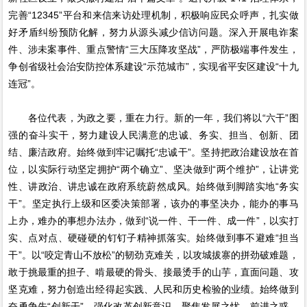
完善“12345”平台和来信来访处理机制，积极响应民众呼声，扎实做
好矛盾纠纷预防化解，努力从源头减少信访问题。深入开展电诈案
件、涉未案事件、重点警情“三大压降攻坚战”，严防极端事件发生，
争创省级社会治安防控体系建设“示范城市”，实现省平安区建设“十九
连冠”。
各位代表，为政之要，重在力行。新的一年，我们将以“六干”图
强的奋斗实干，努力建设人民满意的忠诚、务实、担当、创新、团
结、廉洁政府。始终做到牢记嘱托“忠诚干”。坚持把政治建设放在首
位，以实际行动坚定拥护“两个确立”、坚决做到“两个维护”，让讲党
性、讲政治、讲忠诚在政府系统蔚然成风。始终做到脚踏实地“务实
干”。坚定执行上级和区委决策部署，该办的事坚决办，能办的事马
上办，难办的事想办法办，做到“说一件、干一件、成一件”，以实打
实、点对点、硬碰硬的钉钉子精神抓落实。始终做到事不避难“担当
干”。以“咬定青山不放松”的韧劲克难关，以攻城拔寨的拼劲破难题，
敢于挑最重的担子、啃最硬的骨头、接最烫手的山芋，直面问题、攻
坚克难，努力创造出经得起实践、人民和历史检验的业绩。始终做到
奋勇争先“创新干”。强化改革创新意识，聚焦发展之忧、前进之惑、