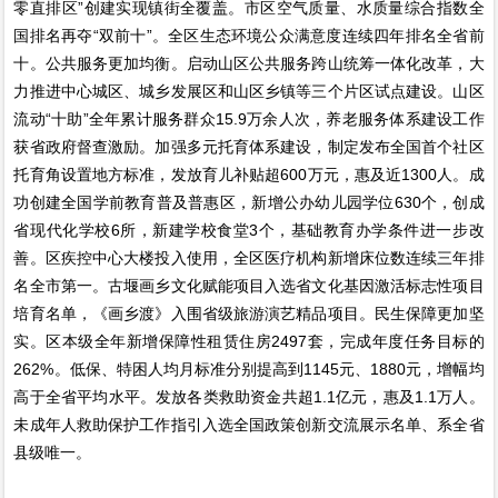
零直排区”创建实现镇街全覆盖。市区空气质量、水质量综合指数全
国排名再夺“双前十”。全区生态环境公众满意度连续四年排名全省前
十。公共服务更加均衡。启动山区公共服务跨山统筹一体化改革，大
力推进中心城区、城乡发展区和山区乡镇等三个片区试点建设。山区
流动“十助”全年累计服务群众15.9万余人次，养老服务体系建设工作
获省政府督查激励。加强多元托育体系建设，制定发布全国首个社区
托育角设置地方标准，发放育儿补贴超600万元，惠及近1300人。成
功创建全国学前教育普及普惠区，新增公办幼儿园学位630个，创成
省现代化学校6所，新建学校食堂3个，基础教育办学条件进一步改
善。区疾控中心大楼投入使用，全区医疗机构新增床位数连续三年排
名全市第一。古堰画乡文化赋能项目入选省文化基因激活标志性项目
培育名单，《画乡渡》入围省级旅游演艺精品项目。民生保障更加坚
实。区本级全年新增保障性租赁住房2497套，完成年度任务目标的
262%。低保、特困人均月标准分别提高到1145元、1880元，增幅均
高于全省平均水平。发放各类救助资金共超1.1亿元，惠及1.1万人。
未成年人救助保护工作指引入选全国政策创新交流展示名单、系全省
县级唯一。