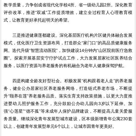
教学质量，力争创成省现代化学校4所、省一级幼儿园2所。深化教育
评价改革，推进“双减”工作提质增效，建立全过程育人心理教育模
式，让教育更好承托起明天的希望。
三是推进健康莲都建设。深化基层医疗机构片区健共体融合发展
模式，优化医疗卫生资源布局，打造群众“家门口”的高品质健康服务
网。迭代升级“智慧流动医院”，加快建设14分钟内“山区院前医疗急救
圈”。探索开展基层安宁疗护试点工作，大力发展居家社区医养结合
服务，以医疗资源与养老服务的有机融合为老年人健康保驾护航。
四是构建全龄友好型社会。积极发展“机构跟着老人走”的养老服
务，健全公办居家社区养老服务网络，打造链式养老市场，不断提
升“颐养在莲”养老服务品质。落实生育支持政策措施，以更大力度推
进婴幼儿照护服务工作，充分鼓励公办幼儿园向3岁以下延伸。加
强“心莲星”“德不孤”等未成年人保护品牌建设，不断提高儿童关爱服
务质量。继续深化青年发展型城市建设，区本级新增青年公寓230套
以上，创建青年发展型单元6个以上，让城市因青年更美好。