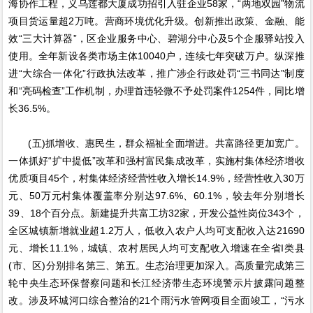
海协作工程，义乌莲都大厦成功招引入驻企业58家，“两地双园”物流
项目货运量超2万吨。营商环境优化升级。创新推出政策、金融、能
效“三大计算器”，区企业服务中心、碧湖分中心及5个企服驿站投入
使用。全年新设各类市场主体10040户，连续七年突破万户。纵深推
进“大综合一体化”行政执法改革，推广涉企行政处罚“三书同达”制度
和“亮码检查”工作机制，办理首违轻微不予处罚案件1254件，同比增
长36.5%。
(五)抓增收、惠民生，群众福祉全面增进。共富路径更加宽广。
一体抓好“扩中提低”改革和强村富民集成改革，实施村集体经济增收
优质项目45个，村集体经济经营性收入增长14.9%，经营性收入30万
元、50万元村集体覆盖率分别达97.6%、60.1%，较去年分别增长
39、18个百分点。新建提升共富工坊32家，开发公益性岗位343个，
全区城镇新增就业超1.2万人，低收入农户人均可支配收入达21690
元、增长11.1%，城镇、农村居民人均可支配收入增速在全省I类县
(市、区)分别排名第三、第五。生态治理更加深入。高质量完成第三
轮中央生态环保督察问题和长江经济带生态环境警示片披露问题整
改。涉及环城河口综合整治的21个雨污水管网项目全面竣工，“污水