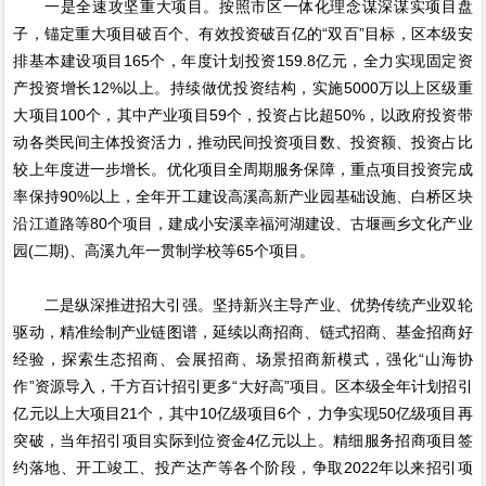
一是全速攻坚重大项目。按照市区一体化理念谋深谋实项目盘
子，锚定重大项目破百个、有效投资破百亿的“双百”目标，区本级安
排基本建设项目165个，年度计划投资159.8亿元，全力实现固定资
产投资增长12%以上。持续做优投资结构，实施5000万以上区级重
大项目100个，其中产业项目59个，投资占比超50%，以政府投资带
动各类民间主体投资活力，推动民间投资项目数、投资额、投资占比
较上年度进一步增长。优化项目全周期服务保障，重点项目投资完成
率保持90%以上，全年开工建设高溪高新产业园基础设施、白桥区块
沿江道路等80个项目，建成小安溪幸福河湖建设、古堰画乡文化产业
园(二期)、高溪九年一贯制学校等65个项目。
二是纵深推进招大引强。坚持新兴主导产业、优势传统产业双轮
驱动，精准绘制产业链图谱，延续以商招商、链式招商、基金招商好
经验，探索生态招商、会展招商、场景招商新模式，强化“山海协
作”资源导入，千方百计招引更多“大好高”项目。区本级全年计划招引
亿元以上大项目21个，其中10亿级项目6个，力争实现50亿级项目再
突破，当年招引项目实际到位资金4亿元以上。精细服务招商项目签
约落地、开工竣工、投产达产等各个阶段，争取2022年以来招引项