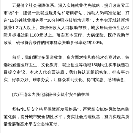
五是健全社会保障体系。深入实施就业优先战略，提升改造零工
市场2个，建设一批就业服务站和培训驿站，推动人岗精准适配，打
造“15分钟就业服务圈”“30分钟职业技能培训圈”，力争实现城镇新增
就业1.2万人以上。加强低收入人口救助帮扶，城乡居民最低生活保
障月标准达到1180元以上。落实基本医疗、大病保险、医疗救助等
政策，确保符合条件的困难群众资助参保率达到100%。
前期，我们通过多渠道收集、多方面对接和多轮次会商讨论，筛
选出涵盖医疗卫生、文化教育、就业创业等领域13项民生实事候选项
目提交审议。本次人代会票决后，我们将认真组织实施，把实事办
实、好事办好、难事办妥，让群众看到变化、得到实惠、感到满意。
(六)不遗余力强化除险保安筑牢安全防护墙
坚持“以新安全格局保障新发展格局”，严紧细实抓好风险隐患防
范化解，提升城市安全韧性水平，夯实社会治理根基，努力实现高质
量发展和高水平安全良性互动。