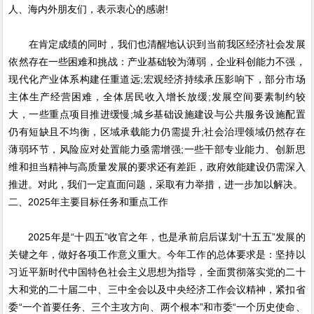
人、海内外朋友们，表示衷心的感谢!
在肯定成绩的同时，我们也清醒地认识到当前我区经济社会发展
依然存在一些困难和挑战：产业基础较为薄弱，企业科创能力不强，
现代化产业体系构建任重道远;宏观经济持续承压影响下，部分市场
主体生产经营困难，全体居民收入增长放缓;发展空间要素制约较
大，一些重点项目推进缓慢;城乡基础设施建设与公共服务设施配置
仍有短缺且不均衡，区域承载能力仍需提升;社会治理领域仍然存在
薄弱环节，风险应对处置能力亟需增强;一些干部专业能力、创新思
维和担当精神与高质量发展的要求还有差距，政府效能建设仍需深入
推进。对此，我们一定直面问题，采取有力举措，进一步加以解决。
二、2025年主要目标任务和重点工作
2025年是“十四五”收官之年，也是承前启后谋划“十五五”发展的
关键之年，做好各项工作意义重大。今年工作的总体要求是：坚持以
习近平新时代中国特色社会主义思想为指导，全面贯彻落实党的二十
大和党的二十届二中、三中全会以及中央经济工作会议精神，紧扣省
委“一个首要任务、三个主攻方向、两个根本”和市委“一个历史使命、