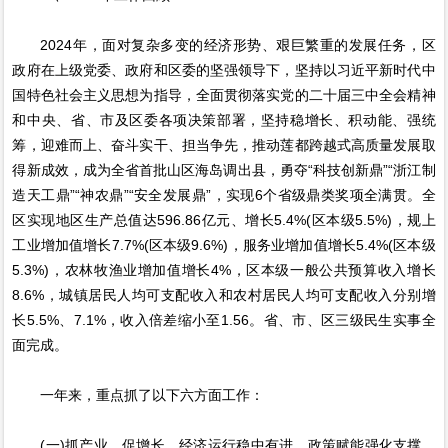
2024年，面对复杂多变的经济形势、艰巨繁重的发展任务，区
政府在上级党委、政府和区委的坚强领导下，坚持以习近平新时代中
国特色社会主义思想为指导，全面贯彻落实党的二十届三中全会精神
和中央、省、市及区委各项决策部署，坚持稳增长、积动能、强统
筹，迎难而上、奋斗实干、担当争先，推动莲都跨越式高质量发展取
得新成效，成为全省首批山区海岛调出县，勇夺“科技创新鼎”“浙江制
造天工鼎”“神农鼎”“安全发展鼎”，实现6个省级鼎类奖项全满贯。全
区实现地区生产总值达596.86亿元、增长5.4%(区本级5.5%)，规上
工业增加值增长7.7%(区本级9.6%)，服务业增加值增长5.4%(区本级
5.3%)，农林牧渔业增加值增长4%，区本级一般公共预算收入增长
8.6%，城镇居民人均可支配收入和农村居民人均可支配收入分别增
长5.5%、7.1%，收入倍差缩小至1.56。省、市、区三级民生实事全
面完成。
一年来，重点抓了以下六方面工作：
(一)抓产业、促增长，经济运行稳中有进。政策赋能强化支撑。