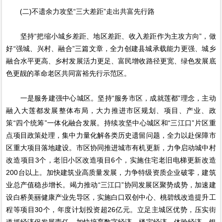
(二)不遗余力攻坚“三大差距”走出共富先行路
坚持“把缩小城乡差距、地区差距、收入差距作为主攻方向”，做
好“强城、兴村、融合”三篇文章，全力创建县城承载能力更强、城乡
融合水平更高、乡村发展活力更足、富民增收路径更宽、绿色发展底
色更靓的革命老区共同富裕先行示范区。
一是服务建强中心城区。坚持“服务市区，成就莲都”理念，主动
融入大莲都发展整体布局，大力推进市区规划、项目、产业、政
策“四个统筹”一体化融合发展。持续攻坚中心城区和“三江口”片区重
点项目政策处理，集中力量化解各类历史遗留问题，全力以赴保障市
区重大项目落地建设。市区协同推进城市有机更新，力争启动城中村
改造项目3个，老旧小区改造项目6个，实施住宅老旧电梯更新改造
200台以上。加快建筑业高质量发展，力争特级资质企业破零，建筑
业总产值稳步增长。竭力推动“三江口”协同发展区聚势成势，加速建
设白桥美丽健康产业先导区，实施白口双创中心、桃碧线改造提升工
程等项目30个，年度计划投资超26亿元。立足主城区优势，压实街