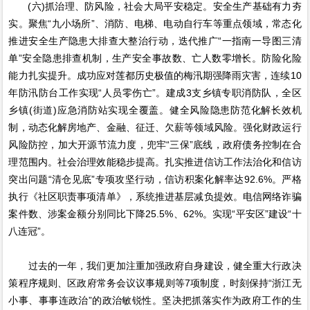
(六)抓治理、防风险，社会大局平安稳定。安全生产基础有力夯
实。聚焦“九小场所”、消防、电梯、电动自行车等重点领域，常态化
推进安全生产隐患大排查大整治行动，迭代推广“一指南一导图三清
单”安全隐患排查机制，生产安全事故数、亡人数零增长。防险化险
能力扎实提升。成功应对莲都历史极值的梅汛期强降雨灾害，连续10
年防汛防台工作实现“人员零伤亡”。建成3支乡镇专职消防队，全区
乡镇(街道)应急消防站实现全覆盖。健全风险隐患防范化解长效机
制，动态化解房地产、金融、征迁、欠薪等领域风险。强化财政运行
风险防控，加大开源节流力度，兜牢“三保”底线，政府债务控制在合
理范围内。社会治理效能稳步提高。扎实推进信访工作法治化和信访
突出问题“清仓见底”专项攻坚行动，信访积案化解率达92.6%。严格
执行《社区职责事项清单》，系统推进基层减负提效。电信网络诈骗
案件数、涉案金额分别同比下降25.5%、62%。实现“平安区”建设“十
八连冠”。
过去的一年，我们更加注重加强政府自身建设，健全重大行政决
策程序规则、区政府常务会议议事规则等7项制度，时刻保持“浙江无
小事、事事连政治”的政治敏锐性。坚决把抓落实作为政府工作的生