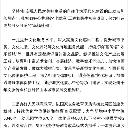
坚持“把实现人民对美好生活的向往作为现代化建设的出发点和
落脚点”，扎实做好公共服务“七优享”工程和民生实事项目，努力打造
更加可及可感的“幸福莲都”。
一是提升文化服务水平。深入实施文化惠民工程，提升城市书
房、文化礼堂、文化驿站等文化阵地服务效能，持续打响“莲阅读”“欢
乐莲城”等一批具有莲都辨识度的群文品牌。纵深推进文化产业发展
工程，培育和丰富艺术文创、会展经济、数字娱乐等业态，加快油画
全产业链发展，做优大樟树市集、文昌里等新型文化空间。全面开展
文化传承保护工程，深入打造“水韵瓯江、通济莲都”文化标识，加快
通济堰本体保护工程、通济堰文化展示中心等项目建设，实现处州千
年文脉传承和新时代山水城市发展交相辉映。
二是办好人民满意教育。以国家义务教育优质均衡发展区创建为
载体，持续优化学位供给和教育资源配置，力争新增中小学学位
5340个、幼儿园学位670个，优化调整50人以下乡村小规模学校2
所。以引智合作、集团化办学等教育改革模式为抓手，一体提升城乡