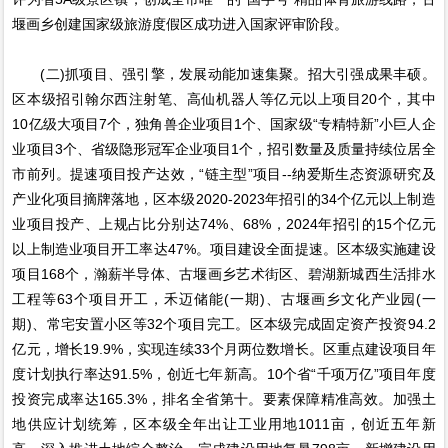
堰画乡创建国家级旅游度假区成功进入国家评审阶段。
(二)抓项目、强引擎，发展动能加速集聚。招大引强成果丰硕。
区本级招引翰尔西注射笔、高仙机器人等亿元以上项目20个，其中
10亿级大项目7个，独角兽企业项目1个、国家级“专精特新”小巨人企
业项目3个、省级隐形冠军企业项目1个，招引数量及质量持续位居全
市前列。提速项目投产达效，“链主型”项目--纳爱斯生态资源研究及
产业化项目摘牌落地，区本级2020-2023年招引的34个亿元以上制造
业项目投产、上规占比分别达74%、68%，2024年招引的15个亿元
以上制造业项目开工率达47%。项目建设全面提速。区本级实施建设
项目168个，瀚薪半导体、古堰画乡艺术街区、碧湖新城西生活排水
工程等63个项目开工，禾迈储能(一期)、古堰画乡文化产业园(一
期)、常宅安置小区等32个项目完工。区本级完成固定资产投资94.2
亿元，增长19.9%，实现连续33个月两位数增长。区重点建设项目年
度计划执行率达91.5%，创近七年新高。10个省“千项万亿”项目年度
投资完成率达165.3%，排名全省第十。要素保障精准高效。加强土
地供应计划统筹，区本级全年出让工业用地1011亩，创近五年新