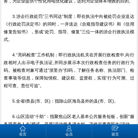
务，为企业提供个性化用电优化建议，达到为企业降本增效的目的。
3.涉企行政处罚“三书同达”制度：即在执法中向被处罚企业送达
《行政处罚决定书》的同时，一并送达《合规指导建议书》和《信用
修复告知书》，形成“处罚、指导、修复”三位一体的涉企行政执法模
式。
4.“亮码检查”工作机制：即行政执法机关在开展行政检查中,向行
政相对人出示电子执法证,并同步展示本次行政检查任务的行政行为
码。被检查对象可通过“浙里办”扫码，了解任务名称、执法部门、检
查事项等信息，保障知情权、建议权、监督权，实现“行为可溯、过
程可查、责任可追”。
5.全省I类县(市、区)：指除山区海岛县外的县(市、区)。
6.山区流动“十助”：指聚焦山区老人基本公共服务短板，创新“服
务跟着老人走”模式，开展“流动服务进乡村、万件实事惠民生”活动，
在助餐、助医、助行、助急、助浴、助洁、助销、助购、助学、助乐
首页
会员
留言