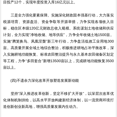
目投产12个，实现年度投资入库16亿元以上。
三是全力强化要素保障。实施深化财政固本强基行动，大力落实
税源培育、资源盘活、资金争取等开源举措，力争实现各项收入目
标，稳住区本级120亿元财政总收入规模。系统谋划土地收储和供应
计划，全力实现“净地收储、地等供应”，力争全年收储土地1500亩。
实施“腾笼换鸟、凤凰涅槃”新三年行动，力争盘活低效工业用地300
亩。高质量开展全域土地综合整治，积极推进耕地占补平衡改革，深
入实施耕地功能恢复、标准农田整治提升与永久基本农田储备区划定
等工程，力争“多田套合”新增13500亩以上，完成耕地功能恢复3500
亩以上。
(四)不遗余力深化改革开放塑造发展新动能
坚持“深入推进改革创新，坚定不移扩大开放”，以深层次改革优
化体制机制供给，以高水平开放构建新经济体制，以一流营商环境打
造创新创业新高地，增强高质量发展内生动力。