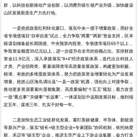
群，以科技创新推动产业创新，以消费升级引领产业升级，加快建设
山区发展新质生产力先行地。
一是抢抓政策红利转化窗口。落实中央一揽子增量政策，用好全
省专项债项目“自审自发”试点，全力争取“两重”“两新”资金支持，区本
级谋划储备超长期国债、中央预算内投资、专项债等项目65个以上，
争取资金额度35亿元以上，进一步提升在全市的份额占比。安排财政
资金11.9亿元，深入承接落实“8+4”经济政策体系，迭代出台科技人
才类、产业招商类、要素保障类等高质量发展政策，构建更加积极、
精准、有效的多维度政策体系，努力把政策资金增量转化为产业发展
增量。抢抓山区海岛调出县“一县一政策”机遇，强化向上对接争取，
推动更多资源要素向莲都集聚。高质量编制“十五五”规划，着力攻坚
一批“重点事”“关键事”“长远事”，一体谋划近中远期发展目标，做到锚
定五年、谋准三年、扎实干好每一年。
二是加快生态工业链群化发展。紧盯美丽健康、半导体、新能源
等新兴产业，落实“链长+链主型企业+专家团队”协同机制，依托纳爱
斯、禾迈等“链主型”企业，推进主导产业上下游企业集聚，奋力打造