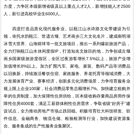
力度，力争区本级新增省级及以上重点人才2人，新增技能人才2500
人，新引进高校毕业生6000人。
四是打造品质化现代服务业。以瓯江山水诗路文化带建设为引
领，依托水韵瓯江、世遗古堰、艺术画乡三大文化名片，建成南明湖
冰雪大世界、山海猩球等一批文旅项目，推出一系列爆款旅游产品，
全力打响瓯江山水休闲度假IP，打造知名文旅目的地，力争创成古堰
画乡国家级旅游度假区，全区过夜游客增长7.5%以上，旅游产业增
加值增长8%以上。加力扩围汽车、家电、家装、数码产品等消费品
以旧换新，持续激活餐饮住宿、家政服务、养老托育等领域消费，大
力发展体育产业、赛事经济，创新多元化消费场景，力争培育服务业
规上限上企业100家，社会消费品零售总额增长7%。加快建立租购并
举的住房制度，加大保障性住房供给，区本级收购存量商品房用作保
障性住房4000套，满足工薪群体刚性住房需求，争取省级“好房子”建
设试点，全力推动房地产市场止跌回稳。积极培育壮大科技研发、软
件信息、金融商务、物流仓储、检验检测等行业，加快建设资源集
合、服务集成的生产性服务业集聚区。