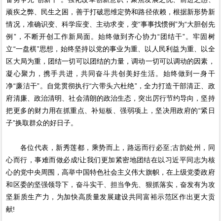
顽疾之弊、民生之困，善于打破思维定势和路径依赖，根据新形势新
情况，准确识变、科学应变、主动求变，变“事事找惯例”为“大胆创先
例”，不断开创工作新局面。始终做到齐心协力“团结干”。牢固树
立“一盘棋”思想，始终坚持以党的事业为重、以人民利益为重、以全
区大局为重，团结一切可以团结的力量，调动一切可以调动的因素，
凝心聚力，携手共进，共同奋斗共创美好生活。始终做到一身干
净“廉洁干”。自觉贯彻执行“六带头六杜绝”，全力打造干部清正、政
府清廉、政治清明、社会清朗的政治生态，突出厉行节约导向，坚持
把更多的财力用在抓重点、补短板、强弱项上，坚决用政府的“紧日
子”换取群众的好日子。
各位代表，新秀莲都，乘势而上，路远而行必至;古韵处州，同
心而行，事难而做必成!让我们更加紧密地团结在以习近平同志为核
心的党中央周围，高举中国特色社会主义伟大旗帜，在上级党委政府
和区委的坚强领导下，奋斗实干、担当争先、狠抓落实，奋发有为攻
坚新质生产力，为加快高质量发展建设共同富裕示范区作出更大贡
献!