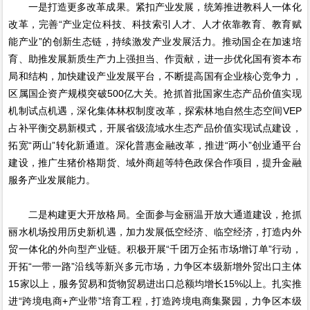
一是打造更多改革成果。紧扣产业发展，统筹推进教科人一体化
改革，完善“产业定位科技、科技索引人才、人才依靠教育、教育赋
能产业”的创新生态链，持续激发产业发展活力。推动国企在加速培
育、助推发展新质生产力上强担当、作贡献，进一步优化国有资本布
局和结构，加快建设产业发展平台，不断提高国有企业核心竞争力，
区属国企资产规模突破500亿大关。抢抓首批国家生态产品价值实现
机制试点机遇，深化集体林权制度改革，探索林地自然生态空间VEP
占补平衡交易新模式，开展省级流域水生态产品价值实现试点建设，
拓宽“两山”转化新通道。深化普惠金融改革，推进“两小”创业通平台
建设，推广生猪价格期货、域外商超等特色政保合作项目，提升金融
服务产业发展能力。
二是构建更大开放格局。全面参与金丽温开放大通道建设，抢抓
丽水机场投用历史新机遇，加力发展低空经济、临空经济，打造内外
贸一体化的外向型产业链。积极开展“千团万企拓市场增订单”行动，
开拓“一带一路”沿线等新兴多元市场，力争区本级新增外贸出口主体
15家以上，服务贸易和货物贸易进出口总额均增长15%以上。扎实推
进“跨境电商+产业带”培育工程，打造跨境电商集聚园，力争区本级