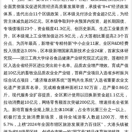
全面贯彻落实促进民营经济高质量发展举措，承接省“8+4”经济政策
体系，迭代出台11个区级政策，区本级兑付涉企资金超2亿元，为经
营主体减负超25亿元。区本级争取到中央预算内投资、超长期国债、
专项债项目23个，资金额度41.3亿元、创历史新高。生态工业量质齐
升。区本级规上工业增加值达25.9亿元，占大莲都比重提高2.3个百
分点、为历年最高，新增省“专精特新”中小企业11家。全区R&D经费
投入强度达3.05%，区本级新增国家高新技术企业24家，首家实体研
究院——浙江工商大学绿谷食品健康产业研究院正式运营。莲都经开
区入选全省经开区进位突出前十名单。品质农业增产增效。育成产值
超10亿元的畜牧业品质农业全产业链，苔藓产业项目入选省乡村振兴
综合试点项目，“通济堰农耕系统”“莲鸭共生系统”入选省重要农业文
化遗产资源库名录。完成粮食播种面积12.92万亩，总产量0.86亿
斤。现代服务业扩容提质。全区累计使用以旧换新资金超1.1亿元，
拉动消费超10亿元，网络零售额首次突破200亿元、增速排名全省第
九。新培育服务业规上限上主体106家，占全市比重三分之一以上。
积极打造文旅消费新场景，接待全域游客人数超1200万、增长
5.7%，上榜“2024年全国市辖区旅游发展潜力百佳区”，大港头镇被
评为省5A级景区镇，创成全市唯一的“国字号”精品体育旅游线路，古