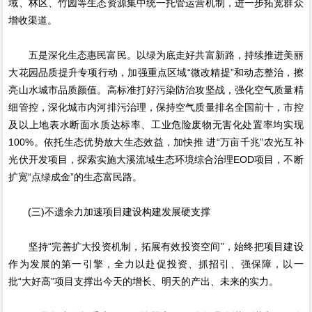
域、林区、竹园等生态资源集中统一托管运营机制，进一步拓宽群众
增收渠道。
五是深化生态惠民富民。以绿为底走好共富新路，持续推进美丽
大花园品质提升专项行动，加强重点区域“微改精提”和动态整治，擦
亮山水城市品质颜值。高标准打好污染防治攻坚战，强化空气质量精
细管控，深化城市内河排污治理，保持空气质量排名全国前十，市控
及以上地表水断面水质达标率、工业危险废物无害化处置率均实现
100%。依托生态优势放大生态效益，加快推 进“万亩千兆”农光互补
光伏开发项目，探索实施大溪流域生态环境综合治理EOD项目，不断
扩宽“点绿成金”的生态富民路。
(三)不遗余力加速项目建设构建发展硬支撑
坚持“完善扩大投资机制，拓展有效投资空间”，始终把项目建设
作为发展的第一引擎，全力以赴促投资、抓招引、强保障，以一
批“大好高”项目支撑出今天的增长、明天的产出、未来的实力。