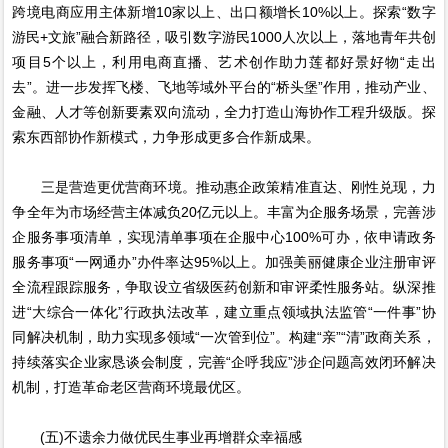
跨境电商应用主体新增10家以上、出口额增长10%以上。探索“数字
游民+文旅”融合新路径，吸引数字游民1000人次以上，落地青年共创
项目5个以上，利用电商直播、艺术创作助力莲都好景好物“走出
去”。进一步发挥飞楼、飞地等域外平台的“桥头堡”作用，推动产业、
金融、人才等创新要素双向流动，全力打造山海协作工程升级版。探
索东西部协作新模式，力争形成更多合作新成果。
三是营造更优营商环境。推动惠企政策精准直达、刚性兑现，力
争全年为市场经营主体减负20亿元以上。丰富为企服务场景，完善涉
企服务事项清单，实现清单事项在企服中心100%可办，依申请政务
服务事项“一网通办”办件率达95%以上。加强美丽健康企业注册审评
全流程跟踪服务，争取设立省级医药创新和审评柔性服务站。纵深推
进“大综合一体化”行政执法改革，建立重点领域执法监管“一件事”协
同解决机制，助力实现多领域“一次管到位”。构建“亲”“清”政商关系，
持续落实企业家恳谈会制度，完善“企呼我应”涉企问题高效闭环解决
机制，打造革命老区营商环境最优区。
(五)不遗余力做优民生事业再增群众幸福感