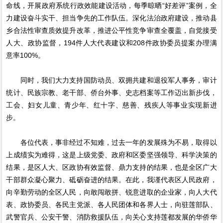
命线，开展政府系统行政效能建设活动，每季晾晒“好差评”案例，全
力建设奋斗实干、担当争先的工作队伍。深化法治政府建设，推动县
乡合法性审查质效提升改革，推进公平性竞争审查全覆盖，自觉接受
人大、政协监督，194件人大代表建议和208件政协委员提案办理满
意率100%。
同时，我们大力支持国防动员、双拥共建和退役军人事务，审计
统计、民族宗教、老干部、侨台外事、史志档案等工作迈出新步伐，
工会、妇女儿童、青少年、红十字、慈善、残疾人等事业实现新进
步。
各位代表，事非经过不知难，过去一年的发展殊为不易，取得以
上成绩实为难得，这是上级党委、政府和区委坚强领导、科学决策的
结果，是区人大、区政协有效监督、鼎力支持的结果，也是全区广大
干部群众凝心聚力、砥砺奋进的结果。在此，我谨代表区人民政府，
向辛勤劳动的全区人民，向敢闯敢拼、锐意进取的企业家，向人大代
表、政协委员、各民主党派、各人民团体和各界人士，向驻莲部队、
武警官兵、公安干警、消防救援队伍，向关心支持莲都发展的华侨华