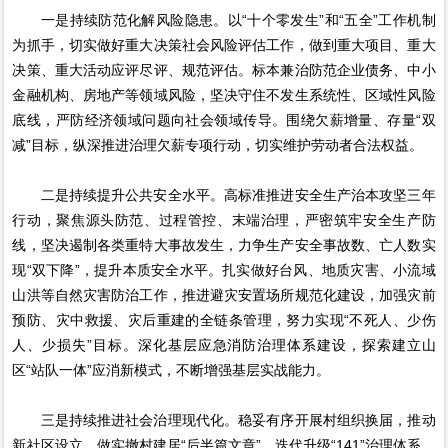
一是持续防范化解风险隐患。以“十个零发生”和“五全”工作机制
为抓手，切实做好重大决策社会风险评估工作，做到重大项目、重大
决策、重大活动应评尽评、规范评估。标本兼治防范企业债务、中小
金融机构、房地产等领域风险，坚决守住不发生系统性、区域性风险
底线，严防经济领域问题向社会领域传导。围绕欠薪增量、存量“双
减”目标，纵深推进治理欠薪专项行动，切实维护劳动者合法权益。
二是持续提升公共安全水平。高标准推进安全生产治本攻坚三年
行动，聚焦源头防范、过程管控、末端治理，严密筑牢安全生产防
线，坚决遏制各类重特大事故发生，力争生产安全事故数、亡人数实
现“双下降”，提升本质安全水平。扎实做好台风、地质灾害、小流域
山洪等自然灾害防治工作，推进避灾安置场所规范化建设，加强灾前
预防、灾中救援、灾后重建的全链条管理，努力实现“不死人、少伤
人、少损失”目标。深化基层应急消防治理体系建设，探索建立山
区“站队一体”应消新模式，不断增强基层实战能力。
三是持续推进社会治理现代化。稳妥有序开展村组织换届，推动
新社区设立，做实撤村建居“后半篇文章”。迭代升级“141”治理体系，