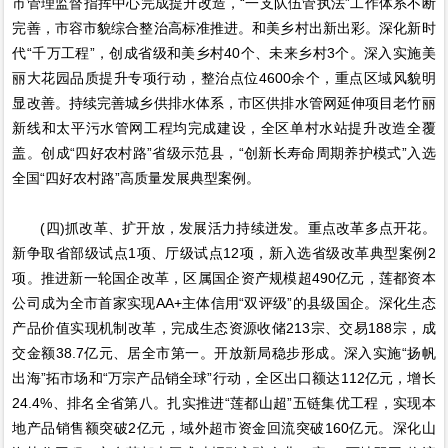
市管理监督指挥中心完成提升改造，“一支队伍管执法”工作体系不断
完善，市容市貌综合整治高标准推进。和美乡村出新出彩。深化新时
代“千万工程”，创成省级和美乡村40个、未来乡村3个。深入实施美
丽大花园品质提升专项行动，整治点位4600余个，重点区域风貌明
显改善。持续完善城乡供排水体系，市区供排水管网延伸项目老竹丽
新线和太平污水管网工程均完成建设，全区单村水站提升改造全覆
盖。创成“四好农村路”省级示范县，“创新长寿命周期养护模式”入选
全国“四好农村路”高质量发展典型案例。
(四)抓改革、扩开放，发展活力持续迸发。重点改革多点开花。
新争取省部级试点1项、厅级试点12项，新入选省级改革典型案例2
项。推进新一轮国企改革，区属国企资产规模超490亿元，莲都资本
公司成为全市首家实现AA+主体信用“双评级”的县级国企。深化生态
产品价值实现机制改革，完成生态资源收储213宗、交易188宗，成
交金额38.7亿元、居全市第一。开放新局稳步形成。深入实施“扬帆
出海”拓市场和“万宗产品销全球”行动，全区出口额达112亿元，增长
24.4%、排名全省第八。扎实推进“莲都山超”五链集优工程，实现本
地产品销售额突破2亿元，域外超市资金回流突破160亿元。深化山