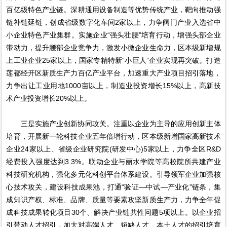
百亿级特色产业链。深耕通用设备制造等优势传统产业，靶向推动强
链补链延链，创成省级数字化车间2家以上，力争阀门产业入选省中
小企业特色产业集群。实施企业“强头壮腰”培育行动，增强头部企业
带动力，提升腰部企业竞争力，激发小微企业生命力，区本级新增规
上工业企业25家以上，国家专精特新“小巨人”企业实现再突破。打造
莲都经开区新质生产力百亿产业平台，加速重大产业项目招引落地，
力争出让工业用地1000亩以上，制造业投资增长15%以上，高新技
术产业投资增长20%以上。
三是实施产业创新协同攻关。注重以企业为主导的应用创新主体
培育，开展新一轮科技企业五年倍增行动，区本级新增国家高新技术
企业24家以上、省级企业研究院(研发中心)5家以上，力争全区R&D
经费投入强度达到3.3%。联动企业与丽水学院等高校院所共建产业
科技研究机构，强化多元化科创平台体系建设。引导领军企业加强核
心技术攻关，建设科技成果池，打通“验证—中试—产业化”链条，集
成知识产权、标准、品牌、质量等要素攻坚新质生产力，力争全年促
成科技成果转化项目30个、解决产业链共性问题5项以上。以企业招
引带动人才招引，加大对高端人才、短缺人才、本土人才的招引培育