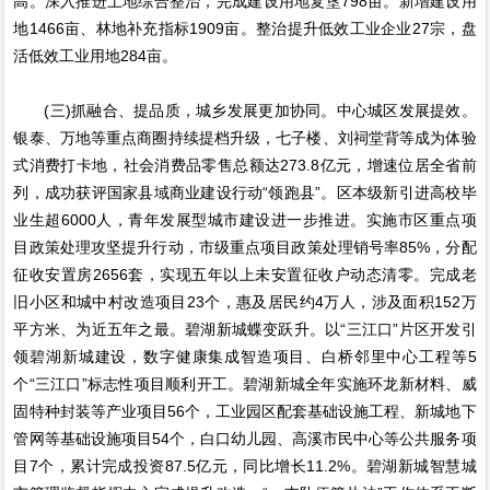
高。深入推进土地综合整治，完成建设用地复垦798亩。新增建设用
地1466亩、林地补充指标1909亩。整治提升低效工业企业27宗，盘
活低效工业用地284亩。
(三)抓融合、提品质，城乡发展更加协同。中心城区发展提效。
银泰、万地等重点商圈持续提档升级，七子楼、刘祠堂背等成为体验
式消费打卡地，社会消费品零售总额达273.8亿元，增速位居全省前
列，成功获评国家县域商业建设行动“领跑县”。区本级新引进高校毕
业生超6000人，青年发展型城市建设进一步推进。实施市区重点项
目政策处理攻坚提升行动，市级重点项目政策处理销号率85%，分配
征收安置房2656套，实现五年以上未安置征收户动态清零。完成老
旧小区和城中村改造项目23个，惠及居民约4万人，涉及面积152万
平方米、为近五年之最。碧湖新城蝶变跃升。以“三江口”片区开发引
领碧湖新城建设，数字健康集成智造项目、白桥邻里中心工程等5
个“三江口”标志性项目顺利开工。碧湖新城全年实施环龙新材料、威
固特种封装等产业项目56个，工业园区配套基础设施工程、新城地下
管网等基础设施项目54个，白口幼儿园、高溪市民中心等公共服务项
目7个，累计完成投资87.5亿元，同比增长11.2%。碧湖新城智慧城