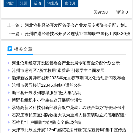
消防
沧州
活动
河北省
宣传月
阅读:
98
评论:
0
上一篇：
河北沧州经济开发区管委会产业发展专项资金分配计划公示
下一篇：
沧州临港经济技术开发区连续12年蝉联中国化工园区30强

相关文章
河北沧州经济开发区管委会产业发展专项资金分配计划公示
沧州市运河区7所学校用“素质课”引领学生全面发展
渤海新区黄骅市召开2025年元旦春节期间文化活动新闻发布会
沧州市领导接听12345热线电话的公告
顺平县开展系列志愿服务“赶大集”活动
博野县组织中小学生在这开展研学活动
承德高新区科技创新部联合银杏苑幼儿园联合举办“争做环保小卫士
石家庄市长安区消防救援大队为重点人群安装独立式感烟探测报警
石柱县“十户联防”为消防安全保驾护航
天津市北辰区开展“12•4”国家宪法日暨“宪法宣传周”集中宣传活动