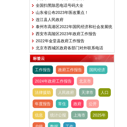
全国扫黑除恶电话号码大全
山东省公布2023年医改重点！
连江县人民政府
泰州市高港区2022年国民经济和社会发展统
西安市高陵区2023年政府工作报告
计公报
2022年金堂县政府工作报告
北京市西城区政府各部门对外联系电话
标签云
工作报告
政府工作报告
国民经济
2024年政府工作报告
北京市
法律援助
人民政府
天津市
人口
年度报告
常住
政府
公开
信息
统计公报
上海市
2025年
户籍
数据
工作