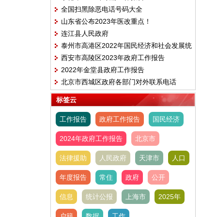
全国扫黑除恶电话号码大全
山东省公布2023年医改重点！
连江县人民政府
泰州市高港区2022年国民经济和社会发展统
西安市高陵区2023年政府工作报告
计公报
2022年金堂县政府工作报告
北京市西城区政府各部门对外联系电话
标签云
工作报告
政府工作报告
国民经济
2024年政府工作报告
北京市
法律援助
人民政府
天津市
人口
年度报告
常住
政府
公开
信息
统计公报
上海市
2025年
户籍
数据
工作