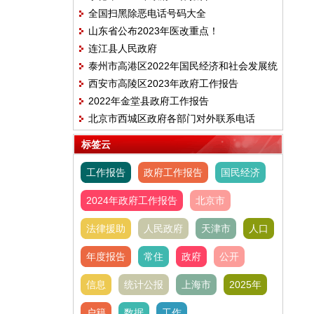
全国扫黑除恶电话号码大全
山东省公布2023年医改重点！
连江县人民政府
泰州市高港区2022年国民经济和社会发展统
西安市高陵区2023年政府工作报告
计公报
2022年金堂县政府工作报告
北京市西城区政府各部门对外联系电话
标签云
工作报告
政府工作报告
国民经济
2024年政府工作报告
北京市
法律援助
人民政府
天津市
人口
年度报告
常住
政府
公开
信息
统计公报
上海市
2025年
户籍
数据
工作