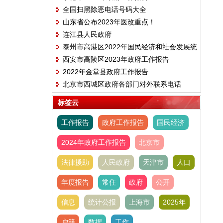
全国扫黑除恶电话号码大全
山东省公布2023年医改重点！
连江县人民政府
泰州市高港区2022年国民经济和社会发展统
西安市高陵区2023年政府工作报告
计公报
2022年金堂县政府工作报告
北京市西城区政府各部门对外联系电话
标签云
工作报告
政府工作报告
国民经济
2024年政府工作报告
北京市
法律援助
人民政府
天津市
人口
年度报告
常住
政府
公开
信息
统计公报
上海市
2025年
户籍
数据
工作