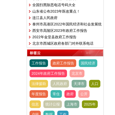
全国扫黑除恶电话号码大全
山东省公布2023年医改重点！
连江县人民政府
泰州市高港区2022年国民经济和社会发展统
西安市高陵区2023年政府工作报告
计公报
2022年金堂县政府工作报告
北京市西城区政府各部门对外联系电话
标签云
工作报告
政府工作报告
国民经济
2024年政府工作报告
北京市
法律援助
人民政府
天津市
人口
年度报告
常住
政府
公开
信息
统计公报
上海市
2025年
户籍
数据
工作