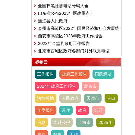
全国扫黑除恶电话号码大全
山东省公布2023年医改重点！
连江县人民政府
泰州市高港区2022年国民经济和社会发展统
西安市高陵区2023年政府工作报告
计公报
2022年金堂县政府工作报告
北京市西城区政府各部门对外联系电话
标签云
工作报告
政府工作报告
国民经济
2024年政府工作报告
北京市
法律援助
人民政府
天津市
人口
年度报告
常住
政府
公开
信息
统计公报
上海市
2025年
户籍
数据
工作